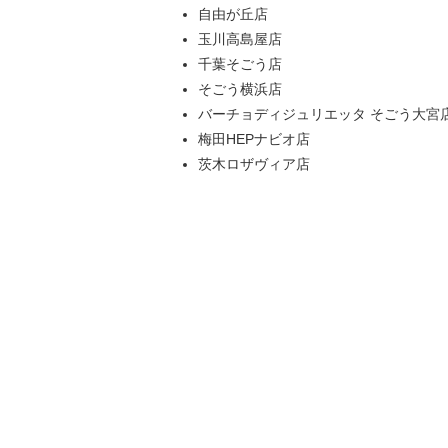
自由が丘店
玉川高島屋店
千葉そごう店
そごう横浜店
バーチョディジュリエッタ そごう大宮
梅田HEPナビオ店
茨木ロザヴィア店