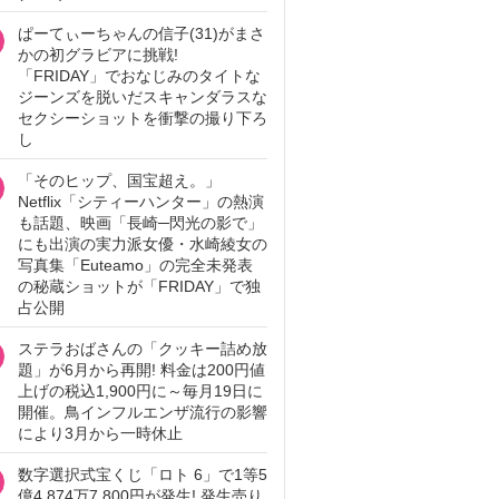
ぱーてぃーちゃんの信子(31)がまさ
かの初グラビアに挑戦!
「FRIDAY」でおなじみのタイトな
ジーンズを脱いだスキャンダラスな
セクシーショットを衝撃の撮り下ろ
し
「そのヒップ、国宝超え。」
Netflix「シティーハンター」の熱演
も話題、映画「長崎─閃光の影で」
にも出演の実力派女優・水崎綾女の
写真集「Euteamo」の完全未発表
の秘蔵ショットが「FRIDAY」で独
占公開
ステラおばさんの「クッキー詰め放
題」が6月から再開! 料金は200円値
上げの税込1,900円に～毎月19日に
開催。鳥インフルエンザ流行の影響
により3月から一時休止
数字選択式宝くじ「ロト 6」で1等5
億4,874万7,800円が発生! 発生売り