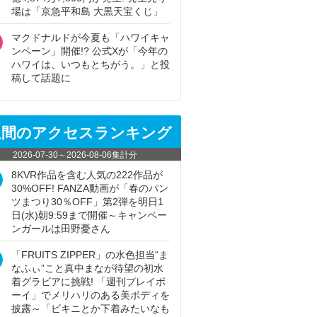
場は「京急平和島 大黒天宝くじ」
マクドナルドが今夏も「ハワイキャ
ンペーン」開催!? 公式Xが「今年の
ハワイは、いつもとちがう。」と投
稿して話題に
週間のアクセスランキング
2026-07-30
～
2026-08-06
集計分
8KVR作品を含む人気の222作品が
30%OFF! FANZA動画が「春のパン
ツまつり30％OFF」第2弾を明日1
日(水)朝9:59まで開催～キャンペー
ンガールは田野憂さん
「FRUITS ZIPPER」の水色担当“ま
なふぃ”こと真中まなが待望の初水
着グラビアに挑戦! 「週刊プレイボ
ーイ」でメリハリのある美ボディを
披露～「ビキニとか下着みたいなも