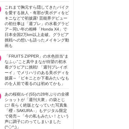
これまで胸元すら隠してきたバイク
を愛する旅人・有那が美ボディをビ
キニなどで初披露! 芸能界デビュー
の初仕事は「週プレ」の水着グラビ
ア～同い年の相棒「Honda X4」で
日本全国2万km以上走破。グラビア
挑戦への想いも語ったメイキング動
画も
「FRUITS ZIPPER」の水色担当“ま
なふぃ”こと真中まなが待望の初水
着グラビアに挑戦! 「週刊プレイボ
ーイ」でメリハリのある美ボディを
披露～「ビキニとか下着みたいなも
のを人前で着るのは初めてかも」
あの桜樹ルイ(55)の28年ぶりの全裸
ショットが「週刊大衆」の袋とじ
に! 長らく絶版となっていた写真集
「櫻 - SAKURA -」もデジタル限定
で発売～「今の私もみたい！という
声に調子にのってしまいました
(^◇^;)」