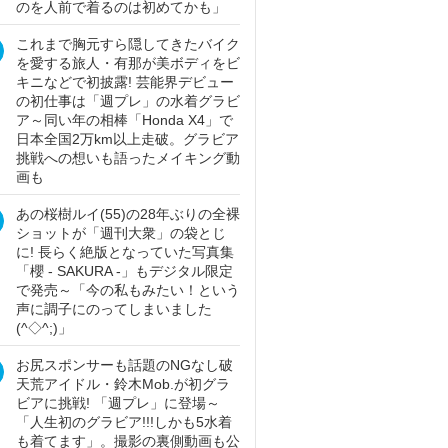
のを人前で着るのは初めてかも」
これまで胸元すら隠してきたバイク
を愛する旅人・有那が美ボディをビ
キニなどで初披露! 芸能界デビュー
の初仕事は「週プレ」の水着グラビ
ア～同い年の相棒「Honda X4」で
日本全国2万km以上走破。グラビア
挑戦への想いも語ったメイキング動
画も
あの桜樹ルイ(55)の28年ぶりの全裸
ショットが「週刊大衆」の袋とじ
に! 長らく絶版となっていた写真集
「櫻 - SAKURA -」もデジタル限定
で発売～「今の私もみたい！という
声に調子にのってしまいました
(^◇^;)」
お尻スポンサーも話題のNGなし破
天荒アイドル・鈴木Mob.が初グラ
ビアに挑戦! 「週プレ」に登場～
「人生初のグラビア!!!しかも5水着
も着てます」。撮影の裏側動画も公