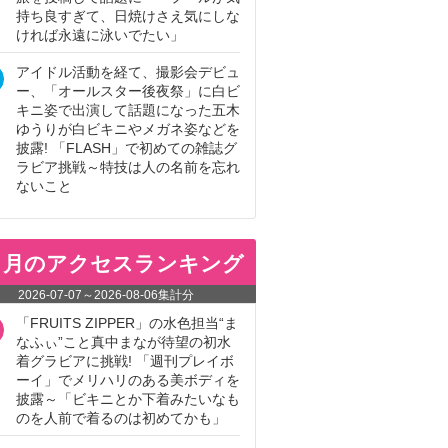
持ち良すぎて、日焼けさえ気にしな
ければ永遠に泳いでたい」
アイドル活動を経て、撮影会デビュ
ー、「オールスター後夜祭」に白ビ
キニ姿で出演して話題になった五木
ゆうりが白ビキニやメガネ姿などを
披露! 「FLASH」で初めての雑誌グ
ラビア挑戦～特技は人の名前を忘れ
ないこと
ヵ月のアクセスランキング
2026-07-07
～
2026-08-06
集計分
「FRUITS ZIPPER」の水色担当“ま
なふぃ”こと真中まなが待望の初水
着グラビアに挑戦! 「週刊プレイボ
ーイ」でメリハリのある美ボディを
披露～「ビキニとか下着みたいなも
のを人前で着るのは初めてかも」