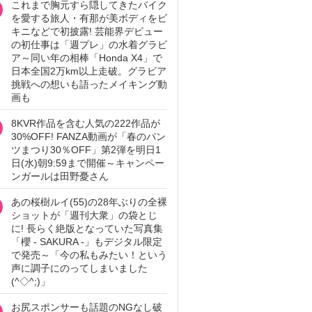
これまで胸元すら隠してきたバイク
を愛する旅人・有那が美ボディをビ
キニなどで初披露! 芸能界デビュー
の初仕事は「週プレ」の水着グラビ
ア～同い年の相棒「Honda X4」で
日本全国2万km以上走破。グラビア
挑戦への想いも語ったメイキング動
画も
8KVR作品を含む人気の222作品が
30%OFF! FANZA動画が「春のパン
ツまつり30％OFF」第2弾を明日1
日(水)朝9:59まで開催～キャンペー
ンガールは田野憂さん
あの桜樹ルイ(55)の28年ぶりの全裸
ショットが「週刊大衆」の袋とじ
に! 長らく絶版となっていた写真集
「櫻 - SAKURA -」もデジタル限定
で発売～「今の私もみたい！という
声に調子にのってしまいました
(^◇^;)」
お尻スポンサーも話題のNGなし破