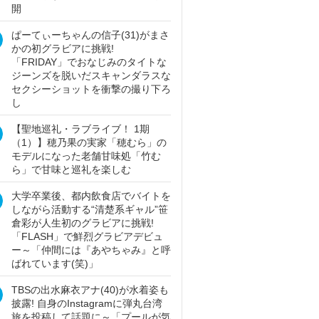
開
ぱーてぃーちゃんの信子(31)がまさ
かの初グラビアに挑戦!
「FRIDAY」でおなじみのタイトな
ジーンズを脱いだスキャンダラスな
セクシーショットを衝撃の撮り下ろ
し
【聖地巡礼・ラブライブ！ 1期
（1）】穂乃果の実家「穂むら」の
モデルになった老舗甘味処「竹む
ら」で甘味と巡礼を楽しむ
大学卒業後、都内飲食店でバイトを
しながら活動する“清楚系ギャル”笹
倉彩が人生初のグラビアに挑戦!
「FLASH」で鮮烈グラビアデビュ
ー～「仲間には『あやちゃみ』と呼
ばれています(笑)」
TBSの出水麻衣アナ(40)が水着姿も
披露! 自身のInstagramに弾丸台湾
旅を投稿して話題に～「プールが気