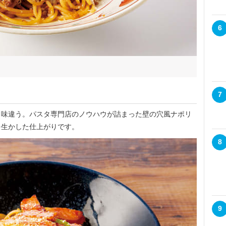
6
7
味違う。パスタ専門店のノウハウが詰まった壁の穴風ナポリ
を生かした仕上がりです。
8
9