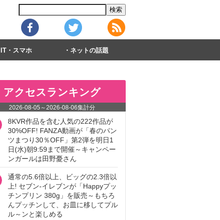
IT・スマホ
ネットの話題
アクセスランキング
2026-08-05
～
2026-08-06
集計分
8KVR作品を含む人気の222作品が
30%OFF! FANZA動画が「春のパン
ツまつり30％OFF」第2弾を明日1
日(水)朝9:59まで開催～キャンペー
ンガールは田野憂さん
通常の5.6倍以上、ビッグの2.3倍以
上! セブン‐イレブンが「Happyプッ
チンプリン 380g」を販売～もちろ
んプッチンして、お皿に移してプル
ル～ンと楽しめる