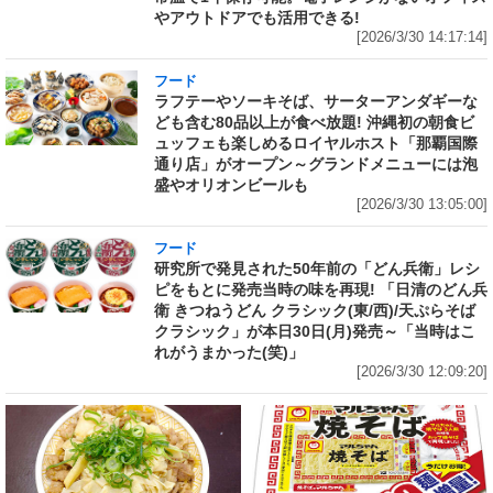
やアウトドアでも活用できる!
[2026/3/30 14:17:14]
フード
ラフテーやソーキそば、サーターアンダギーな
ども含む80品以上が食べ放題! 沖縄初の朝食ビ
ュッフェも楽しめるロイヤルホスト「那覇国際
通り店」がオープン～グランドメニューには泡
盛やオリオンビールも
[2026/3/30 13:05:00]
フード
研究所で発見された50年前の「どん兵衛」レシ
ピをもとに発売当時の味を再現! 「日清のどん兵
衛 きつねうどん クラシック(東/西)/天ぷらそば
クラシック」が本日30日(月)発売～「当時はこ
れがうまかった(笑)」
[2026/3/30 12:09:20]