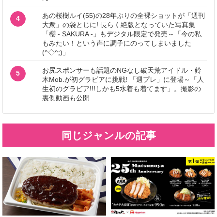
あの桜樹ルイ(55)の28年ぶりの全裸ショットが「週刊
4
大衆」の袋とじに! 長らく絶版となっていた写真集
「櫻 - SAKURA -」もデジタル限定で発売～「今の私
もみたい！という声に調子にのってしまいました
(^◇^;)」
お尻スポンサーも話題のNGなし破天荒アイドル・鈴
5
木Mob.が初グラビアに挑戦! 「週プレ」に登場～「人
生初のグラビア!!!しかも5水着も着てます」。撮影の
裏側動画も公開
同じジャンルの記事