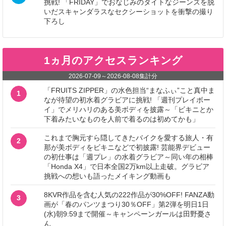
挑戦! 「FRIDAY」でおなじみのタイトなジーンズを脱
いだスキャンダラスなセクシーショットを衝撃の撮り
下ろし
1ヵ月のアクセスランキング
2026-07-09
～
2026-08-08
集計分
「FRUITS ZIPPER」の水色担当“まなふぃ”こと真中ま
1
なが待望の初水着グラビアに挑戦! 「週刊プレイボー
イ」でメリハリのある美ボディを披露～「ビキニとか
下着みたいなものを人前で着るのは初めてかも」
これまで胸元すら隠してきたバイクを愛する旅人・有
2
那が美ボディをビキニなどで初披露! 芸能界デビュー
の初仕事は「週プレ」の水着グラビア～同い年の相棒
「Honda X4」で日本全国2万km以上走破。グラビア
挑戦への想いも語ったメイキング動画も
8KVR作品を含む人気の222作品が30%OFF! FANZA動
3
画が「春のパンツまつり30％OFF」第2弾を明日1日
(水)朝9:59まで開催～キャンペーンガールは田野憂さ
ん