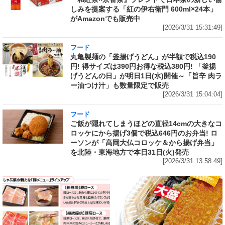
しみを提案する「紅の伊右衛門 600ml×24本」
がAmazonでも販売中
[2026/3/31 15:31:49]
フード
丸亀製麺の「釜揚げうどん」が半額で税込190
円! 得サイズは390円お得な税込380円! 「釜揚
げうどんの日」が明日1日(水)開催～「旨辛 肉ラ
ー油つけ汁」も数量限定で販売
[2026/3/31 15:04:04]
フード
ご飯が隠れてしまうほどの直径14cmの大きなコ
ロッケにから揚げ3個で税込646円のお弁当! ロ
ーソンが「高岡大仏コロッケ＆から揚げ弁当」
を北陸・東海地方で本日31日(火)発売
[2026/3/31 13:58:49]