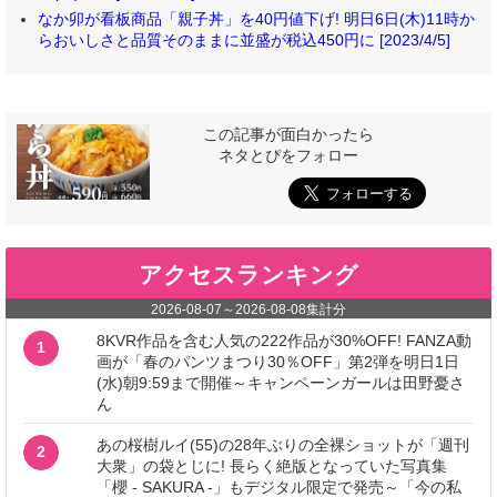
なか卯が看板商品「親子丼」を40円値下げ! 明日6日(木)11時か
らおいしさと品質そのままに並盛が税込450円に [2023/4/5]
この記事が面白かったら
ネタとぴをフォロー
アクセスランキング
2026-08-07
～
2026-08-08
集計分
8KVR作品を含む人気の222作品が30%OFF! FANZA動
1
画が「春のパンツまつり30％OFF」第2弾を明日1日
(水)朝9:59まで開催～キャンペーンガールは田野憂さ
ん
あの桜樹ルイ(55)の28年ぶりの全裸ショットが「週刊
2
大衆」の袋とじに! 長らく絶版となっていた写真集
「櫻 - SAKURA -」もデジタル限定で発売～「今の私