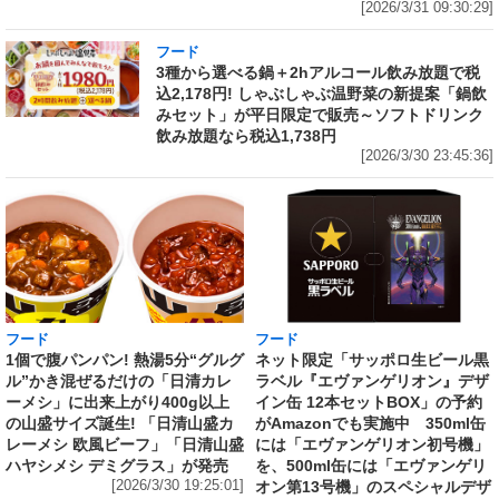
[2026/3/31 09:30:29]
フード
3種から選べる鍋＋2hアルコール飲み放題で税
込2,178円! しゃぶしゃぶ温野菜の新提案「鍋飲
みセット」が平日限定で販売～ソフトドリンク
飲み放題なら税込1,738円
[2026/3/30 23:45:36]
フード
フード
1個で腹パンパン! 熱湯5分“グルグ
ネット限定「サッポロ生ビール黒
ル”かき混ぜるだけの「日清カレ
ラベル『エヴァンゲリオン』デザ
ーメシ」に出来上がり400g以上
イン缶 12本セットBOX」の予約
の山盛サイズ誕生! 「日清山盛カ
がAmazonでも実施中 350ml缶
レーメシ 欧風ビーフ」「日清山盛
には「エヴァンゲリオン初号機」
ハヤシメシ デミグラス」が発売
を、500ml缶には「エヴァンゲリ
[2026/3/30 19:25:01]
オン第13号機」のスペシャルデザ