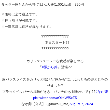
食べラー豚とんから丼 ごはん大盛(1,001kcal) 750円
※価格は全て税込です。
※持ち帰りが可能です。
※一部店舗は価格が異なります。
??????????????
本日スタート??
??????????????
カリッ&ジューシーな食感が楽しめる
『
#豚から丼
』登場??
豚バラスライスをカリッと揚げた"豚から"に、ふわとろの卵とじをの
せました?
ブラックペッパーの風味がきき、パンチのある味わいです??
#なか卯
pic.twitter.com/aOkpWfSxZ5
— なか卯【公式】 (@nakau_info)
August 7, 2024