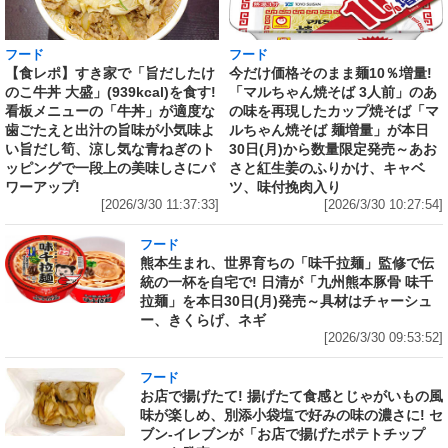
フード
フード
【食レポ】すき家で「旨だしたけ
今だけ価格そのまま麺10％増量!
のこ牛丼 大盛」(939kcal)を食す!
「マルちゃん焼そば 3人前」のあ
看板メニューの「牛丼」が適度な
の味を再現したカップ焼そば「マ
歯ごたえと出汁の旨味が小気味よ
ルちゃん焼そば 麺増量」が本日
い旨だし筍、涼し気な青ねぎのト
30日(月)から数量限定発売～あお
ッピングで一段上の美味しさにパ
さと紅生姜のふりかけ、キャベ
ワーアップ!
ツ、味付挽肉入り
[2026/3/30 11:37:33]
[2026/3/30 10:27:54]
フード
熊本生まれ、世界育ちの「味千拉麺」監修で伝
統の一杯を自宅で! 日清が「九州熊本豚骨 味千
拉麺」を本日30日(月)発売～具材はチャーシュ
ー、きくらげ、ネギ
[2026/3/30 09:53:52]
フード
お店で揚げたて! 揚げたて食感とじゃがいもの風
味が楽しめ、別添小袋塩で好みの味の濃さに! セ
ブン‐イレブンが「お店で揚げたポテトチップ