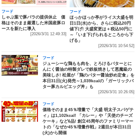
フード
フード
しゃぶ葉で豚バラの提供休止 価
ほっかほっか亭がライス大盛を明
格はそのまま厳選した米国産豚ロ
日1日(水)から、さらに税込20円
ースを新たに導入
値下げ! 大盛変更は＋税込50円に
[2026/3/31 12:49:33]
～「いま下げられるところから下
げる」
[2026/3/31 10:54:52]
フード
ジューシーな鶏もも肉を、とろけるバターとに
んにく醤油の特製ダレで鉄板焼きして悪魔級の
美味しさ! 松屋が「鶏のバター醤油炒め定食」を
本日31日(火)発売～1,039kcalの「ガーリックバ
ター豚カルビエッグ丼」も
[2026/3/31 10:26:05]
フード
価格そのまま45％増量で「大盛 明太子スパゲテ
ィ」は1,102kcal! 「カレー」や「天使のチーズ
ケーキ」など6品! 創立45周年のファミリーマー
トの「なぜか45％増量作戦」2週目が本日31日
(火)から開催