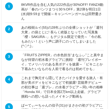
8KVR作品を含む人気の222作品が30%OFF! FANZA動
1
画が「春のパンツまつり30％OFF」第2弾を明日1日
(水)朝9:59まで開催～キャンペーンガールは田野憂さ
ん
あの桜樹ルイ(55)の28年ぶりの全裸ショットが「週刊
2
大衆」の袋とじに! 長らく絶版となっていた写真集
「櫻 - SAKURA -」もデジタル限定で発売～「今の私
もみたい！という声に調子にのってしまいました
(^◇^;)」
「FRUITS ZIPPER」の水色担当“まなふぃ”こと真中ま
3
なが待望の初水着グラビアに挑戦! 「週刊プレイボー
イ」でメリハリのある美ボディを披露～「ビキニとか
下着みたいなものを人前で着るのは初めてかも」
これまで胸元すら隠してきたバイクを愛する旅人・有
4
那が美ボディをビキニなどで初披露! 芸能界デビュー
の初仕事は「週プレ」の水着グラビア～同い年の相棒
「Honda X4」で日本全国2万km以上走破。グラビア
挑戦への想いも語ったメイキング動画も
ぱーてぃーちゃんの信子(31)がまさかの初グラビアに
5