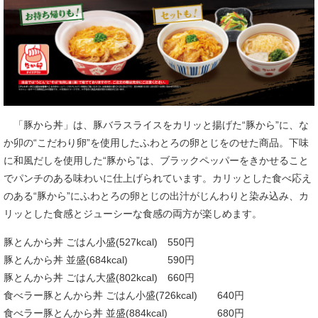
「豚から丼」は、豚バラスライスをカリッと揚げた“豚から”に、な
か卯の“こだわり卵”を使用したふわとろの卵とじをのせた商品。下味
に和風だしを使用した“豚から”は、ブラックペッパーをきかせること
でパンチのある味わいに仕上げられています。カリッとした食べ応え
のある“豚から”にふわとろの卵とじの出汁がじんわりと染み込み、カ
リッとした食感とジューシーな食感の両方が楽しめます。
豚とんから丼 ごはん小盛(527kcal) 550円
豚とんから丼 並盛(684kcal) 590円
豚とんから丼 ごはん大盛(802kcal) 660円
食べラー豚とんから丼 ごはん小盛(726kcal) 640円
食べラー豚とんから丼 並盛(884kcal) 680円