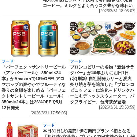
コーヒー。ミルクとよく合うコク豊かな味わい
[2026/3/31 18:06:07]
フード
フード
「パーフェクトサントリービール
ブロンコビリーの名物「新鮮サラ
〈アンバーエール〉 350ml×24
ダバー」が40年ぶりに明日1日
本」がAmazonで18%OFF! アロ
(水)刷新! 自社開発カリーと炭火
マホップの爽やかでフルーティな
炙り焼き芋を追加した「ブロンコ
香りの余韻を楽しめる「パーフェ
ビュッフェ」に進化～ドリンクバ
クトサントリービール〈エール〉
ーにもデトックスウォーター、バ
350ml×24本」は26%OFFで5月
タフライピー、台湾茶が登場
12日発売
[2026/3/31 15:53:59]
[2026/3/31 17:56:05]
フード
本日31日(火)発売! 伊右衛門ブランド初となる
『和紅茶×京番茶』ブレンドで日本茶の新しい愉