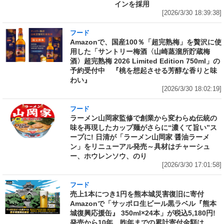
インを採用
[2026/3/30 18:39:38]
フード
Amazonで、国産100％「超完熟梅」を贅沢に使
用した「サントリー梅酒〈山崎蒸溜所貯蔵梅
酒〉超完熟梅 2026 Limited Edition 750ml」の
予約受付中 『桃を想起させる芳醇な香りと味
わい』
[2026/3/30 18:02:19]
フード
ラーメン山岡家監修で創業から変わらぬ伝統の
味を再現したカップ麺がさらに“濃くて旨い”ス
ープに! 日清が「ラーメン山岡家 醤油ラーメ
ン」をリニューアル発売～具材はチャーシュ
ー、ホウレンソウ、のり
[2026/3/30 17:01:58]
フード
売上1本につき1円を熊本城災害復旧に寄付
Amazonで「サッポロ生ビール黒ラベル『熊本
城復興応援缶』 350ml×24本」が税込5,180円!
発売から10年、昨年までの累計寄付金額は