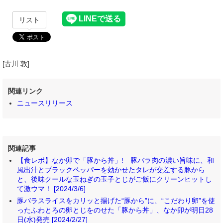
リスト
[古川 敦]
関連リンク
ニュースリリース
関連記事
【食レポ】なか卯で「豚から丼」! 豚バラ肉の濃い旨味に、和
風出汁とブラックペッパーを効かせたタレが交差する豚から
と、後味クールな玉ねぎの玉子とじがご飯にクリーンヒットし
て激ウマ！ [2024/3/6]
豚バラスライスをカリッと揚げた“豚から”に、“こだわり卵”を使
ったふわとろの卵とじをのせた「豚から丼」、なか卯が明日28
日(水)発売 [2024/2/27]