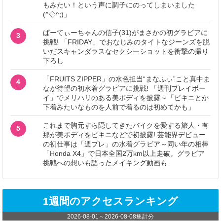
もみたい！という声に調子にのってしまいました
(^◇^;)」
ぱーてぃーちゃんの信子(31)がまさかの初グラビアに
3
挑戦! 「FRIDAY」でおなじみのタイトなジーンズを脱
いだスキャンダラスなセクシーショットを衝撃の撮り
下ろし
「FRUITS ZIPPER」の水色担当“まなふぃ”こと真中ま
4
なが待望の初水着グラビアに挑戦! 「週刊プレイボー
イ」でメリハリのある美ボディを披露～「ビキニとか
下着みたいなものを人前で着るのは初めてかも」
これまで胸元すら隠してきたバイクを愛する旅人・有
5
那が美ボディをビキニなどで初披露! 芸能界デビュー
の初仕事は「週プレ」の水着グラビア～同い年の相棒
「Honda X4」で日本全国2万km以上走破。グラビア
挑戦への想いも語ったメイキング動画も
1週間のアクセスランキング
2026-08-01
～
2026-08-08
集計分