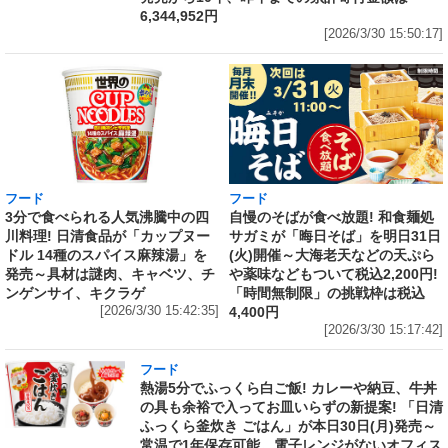
6,344,952円
[2026/3/30 15:50:17]
フード
フード
3分で食べられる人気沸騰中の四
自慢のそばが食べ放題! 和食麺処
川料理! 日清食品が「カップヌー
サガミが「晦日そば」を明日31日
ドル 14種のスパイス麻辣湯」を
(火)開催～大海老天などの天ぷら
発売～具材は謎肉、キャベツ、チ
や薬味などもついて税込2,200円!
ンゲンサイ、キクラゲ
「時間無制限」の挑戦枠は税込
[2026/3/30 15:42:35]
4,400円
[2026/3/30 15:17:42]
フード
熱湯5分でふっくら白ご飯! カレーや納豆、牛丼
の具も余裕で入ってお皿いらずの新提案! 「日清
ふっくら釜炊き ごはん」が本日30日(月)発売～
常温で1年保存可能。電子レンジがないオフィス