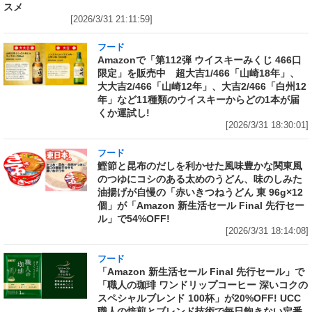
スメ
[2026/3/31 21:11:59]
フード
Amazonで「第112弾 ウイスキーみくじ 466口
限定」を販売中 超大吉1/466「山崎18年」、
大大吉2/466「山崎12年」、大吉2/466「白州12
年」など11種類のウイスキーからどの1本が届
くか運試し!
[2026/3/31 18:30:01]
フード
鰹節と昆布のだしを利かせた風味豊かな関東風
のつゆにコシのある太めのうどん、味のしみた
油揚げが自慢の「赤いきつねうどん 東 96g×12
個」が「Amazon 新生活セール Final 先行セー
ル」で54%OFF!
[2026/3/31 18:14:08]
フード
「Amazon 新生活セール Final 先行セール」で
「職人の珈琲 ワンドリップコーヒー 深いコクの
スペシャルブレンド 100杯」が20%OFF! UCC
職人の焙煎とブレンド技術で毎日飽きない定番