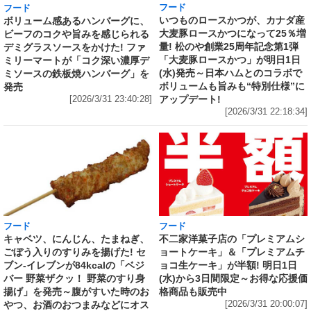
フード
フード
いつものロースかつが、カナダ産
ボリューム感あるハンバーグに、
大麦豚ロースかつになって25％増
ビーフのコクや旨みを感じられる
量! 松のや創業25周年記念第1弾
デミグラスソースをかけた! ファ
「大麦豚ロースかつ」が明日1日
ミリーマートが「コク深い濃厚デ
(水)発売～日本ハムとのコラボで
ミソースの鉄板焼ハンバーグ」を
ボリュームも旨みも“特別仕様”に
発売
アップデート!
[2026/3/31 23:40:28]
[2026/3/31 22:18:34]
フード
フード
キャベツ、にんじん、たまねぎ、
不二家洋菓子店の「プレミアムシ
ごぼう入りのすりみを揚げた! セ
ョートケーキ」＆「プレミアムチ
ブン‐イレブンが84kcalの「ベジ
ョコ生ケーキ」が半額! 明日1日
バー 野菜ザクッ！ 野菜のすり身
(水)から3日間限定～お得な応援価
揚げ」を発売～腹がすいた時のお
格商品も販売中
やつ、お酒のおつまみなどにオス
[2026/3/31 20:00:07]