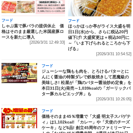
フード
フード
しゃぶ葉で豚バラの提供休止 価
ほっかほっか亭がライス大盛を明
格はそのまま厳選した米国産豚ロ
日1日(水)から、さらに税込20円
ースを新たに導入
値下げ! 大盛変更は＋税込50円に
[2026/3/31 12:49:33]
～「いま下げられるところから下
げる」
[2026/3/31 10:54:52]
フード
ジューシーな鶏もも肉を、とろけるバターとに
んにく醤油の特製ダレで鉄板焼きして悪魔級の
美味しさ! 松屋が「鶏のバター醤油炒め定食」を
本日31日(火)発売～1,039kcalの「ガーリックバ
ター豚カルビエッグ丼」も
[2026/3/31 10:26:05]
フード
価格そのまま45％増量で「大盛 明太子スパゲテ
ィ」は1,102kcal! 「カレー」や「天使のチーズ
ケーキ」など6品! 創立45周年のファミリーマー