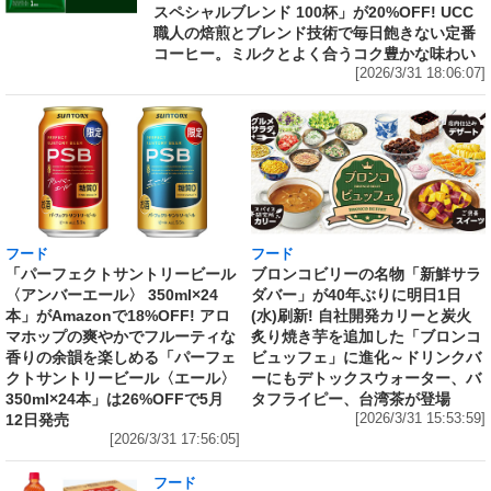
スペシャルブレンド 100杯」が20%OFF! UCC
職人の焙煎とブレンド技術で毎日飽きない定番
コーヒー。ミルクとよく合うコク豊かな味わい
[2026/3/31 18:06:07]
フード
フード
「パーフェクトサントリービール
ブロンコビリーの名物「新鮮サラ
〈アンバーエール〉 350ml×24
ダバー」が40年ぶりに明日1日
本」がAmazonで18%OFF! アロ
(水)刷新! 自社開発カリーと炭火
マホップの爽やかでフルーティな
炙り焼き芋を追加した「ブロンコ
香りの余韻を楽しめる「パーフェ
ビュッフェ」に進化～ドリンクバ
クトサントリービール〈エール〉
ーにもデトックスウォーター、バ
350ml×24本」は26%OFFで5月
タフライピー、台湾茶が登場
12日発売
[2026/3/31 15:53:59]
[2026/3/31 17:56:05]
フード