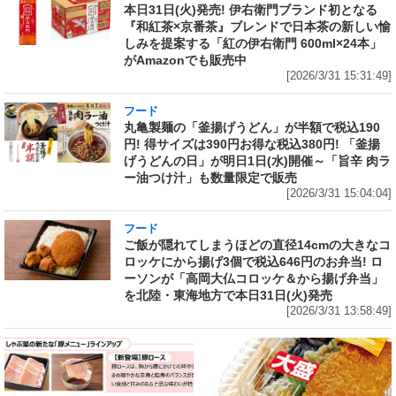
本日31日(火)発売! 伊右衛門ブランド初となる
『和紅茶×京番茶』ブレンドで日本茶の新しい愉
しみを提案する「紅の伊右衛門 600ml×24本」
がAmazonでも販売中
[2026/3/31 15:31:49]
フード
丸亀製麺の「釜揚げうどん」が半額で税込190
円! 得サイズは390円お得な税込380円! 「釜揚
げうどんの日」が明日1日(水)開催～「旨辛 肉ラ
ー油つけ汁」も数量限定で販売
[2026/3/31 15:04:04]
フード
ご飯が隠れてしまうほどの直径14cmの大きなコ
ロッケにから揚げ3個で税込646円のお弁当! ロ
ーソンが「高岡大仏コロッケ＆から揚げ弁当」
を北陸・東海地方で本日31日(火)発売
[2026/3/31 13:58:49]