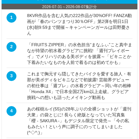
2026-07-31
～
2026-08-07
集計分
8KVR作品を含む人気の222作品が30%OFF! FANZA動
1
画が「春のパンツまつり30％OFF」第2弾を明日1日
(水)朝9:59まで開催～キャンペーンガールは田野憂さ
ん
「FRUITS ZIPPER」の水色担当“まなふぃ”こと真中ま
2
なが待望の初水着グラビアに挑戦! 「週刊プレイボー
イ」でメリハリのある美ボディを披露～「ビキニとか
下着みたいなものを人前で着るのは初めてかも」
これまで胸元すら隠してきたバイクを愛する旅人・有
3
那が美ボディをビキニなどで初披露! 芸能界デビュー
の初仕事は「週プレ」の水着グラビア～同い年の相棒
「Honda X4」で日本全国2万km以上走破。グラビア
挑戦への想いも語ったメイキング動画も
あの桜樹ルイ(55)の28年ぶりの全裸ショットが「週刊
4
大衆」の袋とじに! 長らく絶版となっていた写真集
「櫻 - SAKURA -」もデジタル限定で発売～「今の私
もみたい！という声に調子にのってしまいました
(^◇^;)」