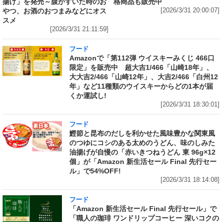
揚げ」を発売～腹がすいた時のお
格商品も販売中
やつ、お酒のおつまみなどにオス
[2026/3/31 20:00:07]
スメ
[2026/3/31 21:11:59]
フード
Amazonで「第112弾 ウイスキーみくじ 466口
限定」を販売中 超大吉1/466「山崎18年」、
大大吉2/466「山崎12年」、大吉2/466「白州12
年」など11種類のウイスキーからどの1本が届
くか運試し!
[2026/3/31 18:30:01]
フード
鰹節と昆布のだしを利かせた風味豊かな関東風
のつゆにコシのある太めのうどん、味のしみた
油揚げが自慢の「赤いきつねうどん 東 96g×12
個」が「Amazon 新生活セール Final 先行セー
ル」で54%OFF!
[2026/3/31 18:14:08]
フード
「Amazon 新生活セール Final 先行セール」で
「職人の珈琲 ワンドリップコーヒー 深いコクの