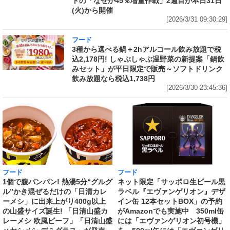
トの「なぜか45％増量作戦」2週目が本日31日
(火)から開催
[2026/3/31 09:30:29]
フード
3種から選べる鍋＋2hアルコール飲み放題で税
込2,178円! しゃぶしゃぶ温野菜の新提案「鍋飲
みセット」が平日限定で販売～ソフトドリンク
飲み放題なら税込1,738円
[2026/3/30 23:45:36]
フード
フード
1個で腹パンパン! 熱湯5分“グルグ
ネット限定「サッポロ生ビール黒
ル”かき混ぜるだけの「日清カレ
ラベル『エヴァンゲリオン』デザ
ーメシ」に出来上がり400g以上
イン缶 12本セットBOX」の予約
の山盛サイズ誕生! 「日清山盛カ
がAmazonでも実施中 350ml缶
レーメシ 欧風ビーフ」「日清山盛
には「エヴァンゲリオン初号機」