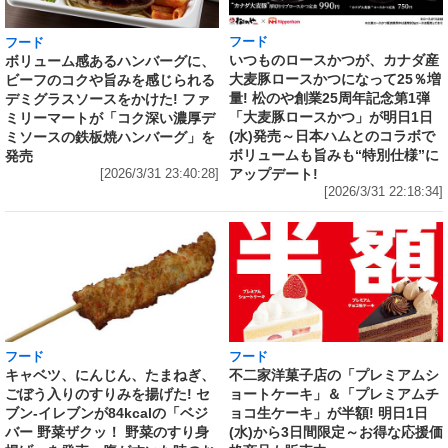
フード
フード
いつものロースかつが、カナダ産
ボリューム感あるハンバーグに、
大麦豚ロースかつになって25％増
ビーフのコクや旨みを感じられる
量! 松のや創業25周年記念第1弾
デミグラスソースをかけた! ファ
「大麦豚ロースかつ」が明日1日
ミリーマートが「コク深い濃厚デ
(水)発売～日本ハムとのコラボで
ミソースの鉄板焼ハンバーグ」を
ボリュームも旨みも“特別仕様”に
発売
アップデート!
[2026/3/31 23:40:28]
[2026/3/31 22:18:34]
フード
フード
キャベツ、にんじん、たまねぎ、
不二家洋菓子店の「プレミアムシ
ごぼう入りのすりみを揚げた! セ
ョートケーキ」＆「プレミアムチ
ブン‐イレブンが84kcalの「ベジ
ョコ生ケーキ」が半額! 明日1日
バー 野菜ザクッ！ 野菜のすり身
(水)から3日間限定～お得な応援価