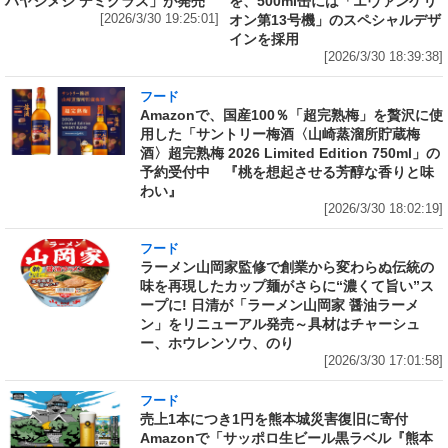
ハヤシメシ デミグラス」が発売
を、500ml缶には「エヴァンゲリ
[2026/3/30 19:25:01]
オン第13号機」のスペシャルデザ
インを採用
[2026/3/30 18:39:38]
フード
Amazonで、国産100％「超完熟梅」を贅沢に使
用した「サントリー梅酒〈山崎蒸溜所貯蔵梅
酒〉超完熟梅 2026 Limited Edition 750ml」の
予約受付中 『桃を想起させる芳醇な香りと味
わい』
[2026/3/30 18:02:19]
フード
ラーメン山岡家監修で創業から変わらぬ伝統の
味を再現したカップ麺がさらに“濃くて旨い”ス
ープに! 日清が「ラーメン山岡家 醤油ラーメ
ン」をリニューアル発売～具材はチャーシュ
ー、ホウレンソウ、のり
[2026/3/30 17:01:58]
フード
売上1本につき1円を熊本城災害復旧に寄付
Amazonで「サッポロ生ビール黒ラベル『熊本