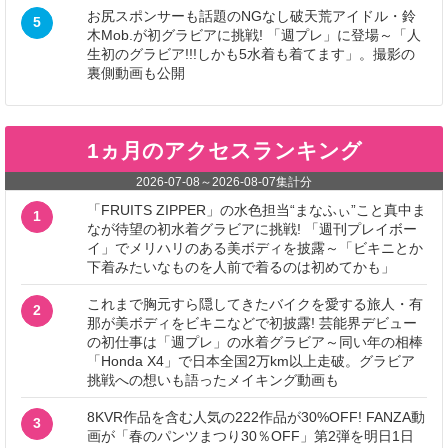
お尻スポンサーも話題のNGなし破天荒アイドル・鈴
5
木Mob.が初グラビアに挑戦! 「週プレ」に登場～「人
生初のグラビア!!!しかも5水着も着てます」。撮影の
裏側動画も公開
1ヵ月のアクセスランキング
2026-07-08
～
2026-08-07
集計分
「FRUITS ZIPPER」の水色担当“まなふぃ”こと真中ま
1
なが待望の初水着グラビアに挑戦! 「週刊プレイボー
イ」でメリハリのある美ボディを披露～「ビキニとか
下着みたいなものを人前で着るのは初めてかも」
これまで胸元すら隠してきたバイクを愛する旅人・有
2
那が美ボディをビキニなどで初披露! 芸能界デビュー
の初仕事は「週プレ」の水着グラビア～同い年の相棒
「Honda X4」で日本全国2万km以上走破。グラビア
挑戦への想いも語ったメイキング動画も
8KVR作品を含む人気の222作品が30%OFF! FANZA動
3
画が「春のパンツまつり30％OFF」第2弾を明日1日