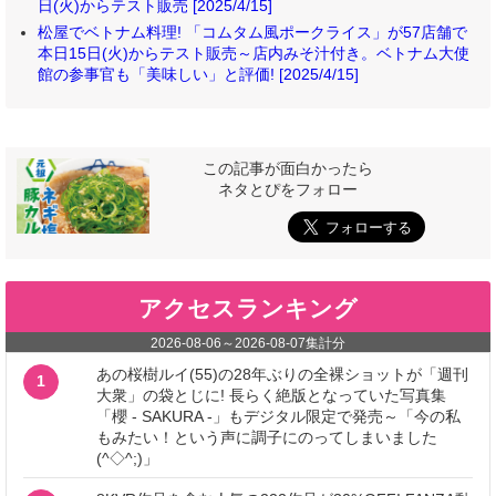
日(火)からテスト販売 [2025/4/15]
松屋でベトナム料理! 「コムタム風ポークライス」が57店舗で
本日15日(火)からテスト販売～店内みそ汁付き。ベトナム大使
館の参事官も「美味しい」と評価! [2025/4/15]
この記事が面白かったら
ネタとぴをフォロー
アクセスランキング
2026-08-06
～
2026-08-07
集計分
あの桜樹ルイ(55)の28年ぶりの全裸ショットが「週刊
1
大衆」の袋とじに! 長らく絶版となっていた写真集
「櫻 - SAKURA -」もデジタル限定で発売～「今の私
もみたい！という声に調子にのってしまいました
(^◇^;)」