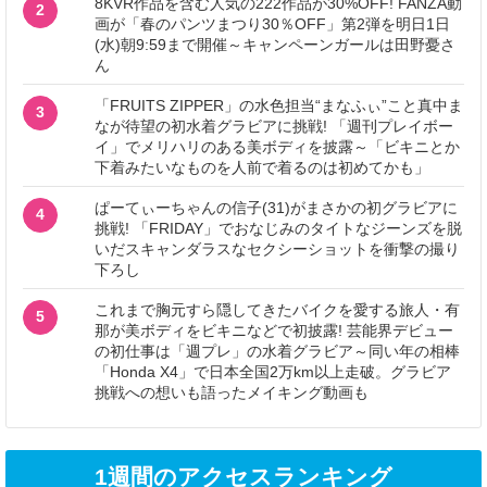
8KVR作品を含む人気の222作品が30%OFF! FANZA動
2
画が「春のパンツまつり30％OFF」第2弾を明日1日
(水)朝9:59まで開催～キャンペーンガールは田野憂さ
ん
「FRUITS ZIPPER」の水色担当“まなふぃ”こと真中ま
3
なが待望の初水着グラビアに挑戦! 「週刊プレイボー
イ」でメリハリのある美ボディを披露～「ビキニとか
下着みたいなものを人前で着るのは初めてかも」
ぱーてぃーちゃんの信子(31)がまさかの初グラビアに
4
挑戦! 「FRIDAY」でおなじみのタイトなジーンズを脱
いだスキャンダラスなセクシーショットを衝撃の撮り
下ろし
これまで胸元すら隠してきたバイクを愛する旅人・有
5
那が美ボディをビキニなどで初披露! 芸能界デビュー
の初仕事は「週プレ」の水着グラビア～同い年の相棒
「Honda X4」で日本全国2万km以上走破。グラビア
挑戦への想いも語ったメイキング動画も
1週間のアクセスランキング