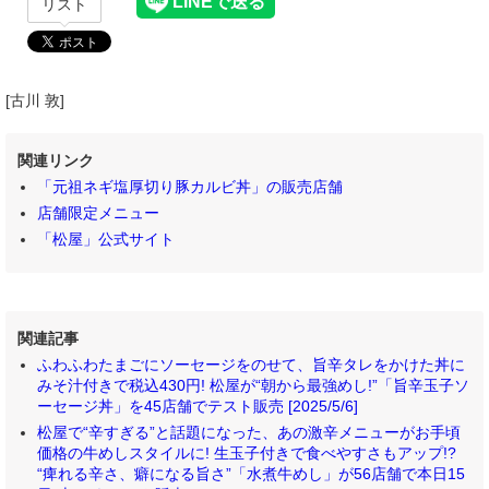
リスト
[古川 敦]
関連リンク
「元祖ネギ塩厚切り豚カルビ丼」の販売店舗
店舗限定メニュー
「松屋」公式サイト
関連記事
ふわふわたまごにソーセージをのせて、旨辛タレをかけた丼に
みそ汁付きで税込430円! 松屋が“朝から最強めし!”「旨辛玉子ソ
ーセージ丼」を45店舗でテスト販売 [2025/5/6]
松屋で“辛すぎる”と話題になった、あの激辛メニューがお手頃
価格の牛めしスタイルに! 生玉子付きで食べやすさもアップ!?
“痺れる辛さ、癖になる旨さ”「水煮牛めし」が56店舗で本日15