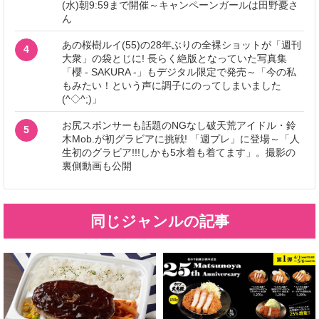
(水)朝9:59まで開催～キャンペーンガールは田野憂さ
ん
あの桜樹ルイ(55)の28年ぶりの全裸ショットが「週刊
4
大衆」の袋とじに! 長らく絶版となっていた写真集
「櫻 - SAKURA -」もデジタル限定で発売～「今の私
もみたい！という声に調子にのってしまいました
(^◇^;)」
お尻スポンサーも話題のNGなし破天荒アイドル・鈴
5
木Mob.が初グラビアに挑戦! 「週プレ」に登場～「人
生初のグラビア!!!しかも5水着も着てます」。撮影の
裏側動画も公開
同じジャンルの記事