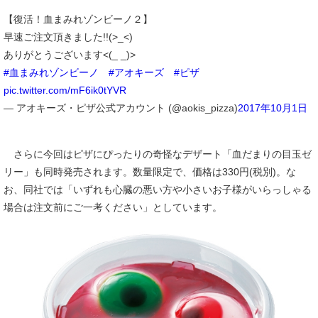
【復活！血まみれゾンビーノ２】
早速ご注文頂きました!!(>_<)
ありがとうございます<(_ _)>
#血まみれゾンビーノ
#アオキーズ
#ピザ
pic.twitter.com/mF6ik0tYVR
— アオキーズ・ピザ公式アカウント (@aokis_pizza)
2017年10月1日
さらに今回はピザにぴったりの奇怪なデザート「血だまりの目玉ゼ
リー」も同時発売されます。数量限定で、価格は330円(税別)。な
お、同社では「いずれも心臓の悪い方や小さいお子様がいらっしゃる
場合は注文前にご一考ください」としています。