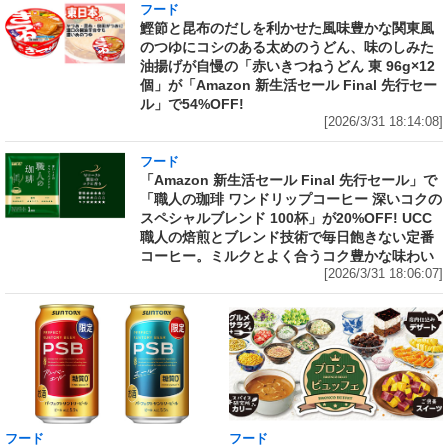
フード
鰹節と昆布のだしを利かせた風味豊かな関東風
のつゆにコシのある太めのうどん、味のしみた
油揚げが自慢の「赤いきつねうどん 東 96g×12
個」が「Amazon 新生活セール Final 先行セー
ル」で54%OFF!
[2026/3/31 18:14:08]
フード
「Amazon 新生活セール Final 先行セール」で
「職人の珈琲 ワンドリップコーヒー 深いコクの
スペシャルブレンド 100杯」が20%OFF! UCC
職人の焙煎とブレンド技術で毎日飽きない定番
コーヒー。ミルクとよく合うコク豊かな味わい
[2026/3/31 18:06:07]
フード
フード