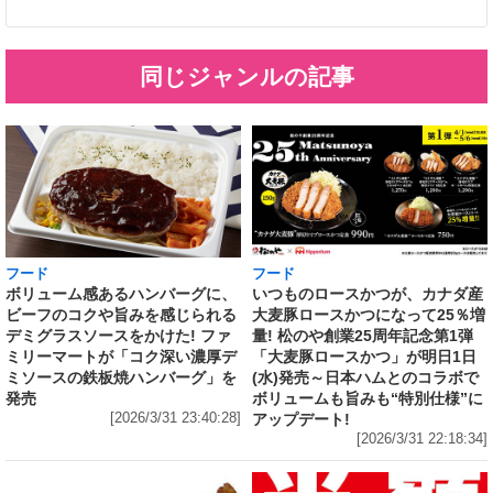
同じジャンルの記事
フード
フード
いつものロースかつが、カナダ産
ボリューム感あるハンバーグに、
大麦豚ロースかつになって25％増
ビーフのコクや旨みを感じられる
量! 松のや創業25周年記念第1弾
デミグラスソースをかけた! ファ
「大麦豚ロースかつ」が明日1日
ミリーマートが「コク深い濃厚デ
(水)発売～日本ハムとのコラボで
ミソースの鉄板焼ハンバーグ」を
ボリュームも旨みも“特別仕様”に
発売
アップデート!
[2026/3/31 23:40:28]
[2026/3/31 22:18:34]