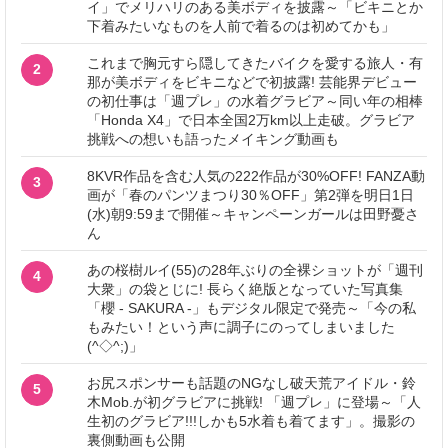
イ」でメリハリのある美ボディを披露～「ビキニとか
下着みたいなものを人前で着るのは初めてかも」
これまで胸元すら隠してきたバイクを愛する旅人・有
2
那が美ボディをビキニなどで初披露! 芸能界デビュー
の初仕事は「週プレ」の水着グラビア～同い年の相棒
「Honda X4」で日本全国2万km以上走破。グラビア
挑戦への想いも語ったメイキング動画も
8KVR作品を含む人気の222作品が30%OFF! FANZA動
3
画が「春のパンツまつり30％OFF」第2弾を明日1日
(水)朝9:59まで開催～キャンペーンガールは田野憂さ
ん
あの桜樹ルイ(55)の28年ぶりの全裸ショットが「週刊
4
大衆」の袋とじに! 長らく絶版となっていた写真集
「櫻 - SAKURA -」もデジタル限定で発売～「今の私
もみたい！という声に調子にのってしまいました
(^◇^;)」
お尻スポンサーも話題のNGなし破天荒アイドル・鈴
5
木Mob.が初グラビアに挑戦! 「週プレ」に登場～「人
生初のグラビア!!!しかも5水着も着てます」。撮影の
裏側動画も公開