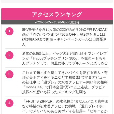
アクセスランキング
2026-08-05
～
2026-08-06
集計分
8KVR作品を含む人気の222作品が30%OFF! FANZA動
1
画が「春のパンツまつり30％OFF」第2弾を明日1日
(水)朝9:59まで開催～キャンペーンガールは田野憂さ
ん
通常の5.6倍以上、ビッグの2.3倍以上! セブン‐イレブ
2
ンが「Happyプッチンプリン 380g」を販売～もちろ
んプッチンして、お皿に移してプルル～ンと楽しめる
これまで胸元すら隠してきたバイクを愛する旅人・有
3
那が美ボディをビキニなどで初披露! 芸能界デビュー
の初仕事は「週プレ」の水着グラビア～同い年の相棒
「Honda X4」で日本全国2万km以上走破。グラビア
挑戦への想いも語ったメイキング動画も
「FRUITS ZIPPER」の水色担当“まなふぃ”こと真中ま
4
なが待望の初水着グラビアに挑戦! 「週刊プレイボー
イ」でメリハリのある美ボディを披露～「ビキニとか