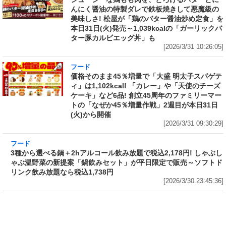
んにく醤油の特製ダレで鉄板焼きして悪魔級の
美味しさ! 松屋が「鶏のバター醤油炒め定食」を
本日31日(火)発売～1,039kcalの「ガーリックバ
ター豚カルビエッグ丼」も
[2026/3/31 10:26:05]
フード
価格そのまま45％増量で「大盛 明太子スパゲテ
ィ」は1,102kcal! 「カレー」や「天使のチーズ
ケーキ」など6品! 創立45周年のファミリーマー
トの「なぜか45％増量作戦」2週目が本日31日
(火)から開催
[2026/3/31 09:30:29]
フード
3種から選べる鍋＋2hアルコール飲み放題で税
込2,178円! しゃぶしゃぶ温野菜の新提案「鍋飲
みセット」が平日限定で販売～ソフトドリンク
飲み放題なら税込1,738円
[2026/3/30 23:45:36]