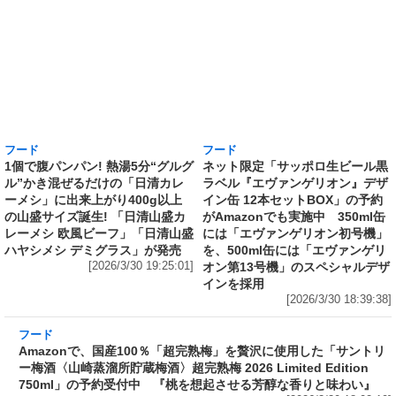
フード
フード
1個で腹パンパン! 熱湯5分“グルグ
ネット限定「サッポロ生ビール黒
ル”かき混ぜるだけの「日清カレ
ラベル『エヴァンゲリオン』デザ
ーメシ」に出来上がり400g以上
イン缶 12本セットBOX」の予約
の山盛サイズ誕生! 「日清山盛カ
がAmazonでも実施中 350ml缶
レーメシ 欧風ビーフ」「日清山盛
には「エヴァンゲリオン初号機」
ハヤシメシ デミグラス」が発売
を、500ml缶には「エヴァンゲリ
[2026/3/30 19:25:01]
オン第13号機」のスペシャルデザ
インを採用
[2026/3/30 18:39:38]
フード
Amazonで、国産100％「超完熟梅」を贅沢に使用した「サントリ
ー梅酒〈山崎蒸溜所貯蔵梅酒〉超完熟梅 2026 Limited Edition
750ml」の予約受付中 『桃を想起させる芳醇な香りと味わい』
[2026/3/30 18:02:19]
フード
ラーメン山岡家監修で創業から変わらぬ伝統の味を再現したカップ