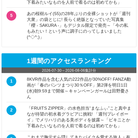
下着みたいなものを人前で着るのは初めてかも」
あの桜樹ルイ(55)の28年ぶりの全裸ショットが「週刊
5
大衆」の袋とじに! 長らく絶版となっていた写真集
「櫻 - SAKURA -」もデジタル限定で発売～「今の私
もみたい！という声に調子にのってしまいました
(^◇^;)」
1週間のアクセスランキング
2026-07-30
～
2026-08-06
集計分
8KVR作品を含む人気の222作品が30%OFF! FANZA動
1
画が「春のパンツまつり30％OFF」第2弾を明日1日
(水)朝9:59まで開催～キャンペーンガールは田野憂さ
ん
「FRUITS ZIPPER」の水色担当“まなふぃ”こと真中ま
2
なが待望の初水着グラビアに挑戦! 「週刊プレイボー
イ」でメリハリのある美ボディを披露～「ビキニとか
下着みたいなものを人前で着るのは初めてかも」
これまで胸元すら隠してきたバイクを愛する旅人・有