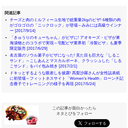
関連記事
チーズと肉のミルフィーユ生地で総重量2kgのピザ! 6種類の肉
がゴロゴロの「ニックロック」が登場～みみには高級ウインナ
ー [2017/9/14]
「きゅうりのキューちゃん」がピザに! アオキーズ・ピザが東
海漬物とのコラボで実現～宅配ピザ業界初「冷製ピザ」も夏季
限定販売 [2017/6/29]
名古屋のソウル菓子がピザになった! 見た目も巨大な「しるこ
サンド」～こしあんとマスカルポーネ、クラッシュした「しる
こサンド」をパイ包み焼き [2017/2/1]
ドキッとするような眼差しを披露! 髙梨沙羅さんが女性誌表紙
に初登場～フィットネスサイト「Women's Health」ローンチ記
念冊子でトレーニングの様子を再現 [2017/5/24]
この記事が面白かったら
ネタとぴをフォロー