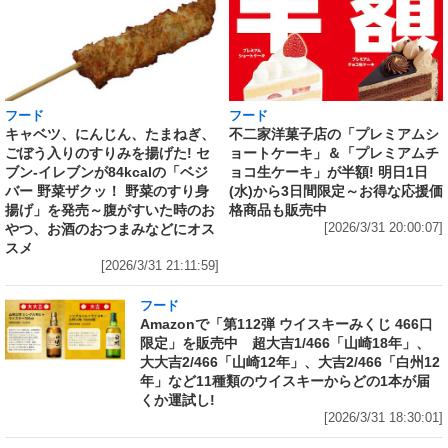
フード
フード
キャベツ、にんじん、たまねぎ、
不二家洋菓子店の「プレミアムシ
ごぼう入りのすりみを揚げた! セ
ョートケーキ」＆「プレミアムチ
ブン‐イレブンが84kcalの「ベジ
ョコ生ケーキ」が半額! 明日1日
バー 野菜ザクッ！ 野菜のすり身
(水)から3日間限定～お得な応援価
揚げ」を発売～腹がすいた時のお
格商品も販売中
やつ、お酒のおつまみなどにオス
[2026/3/31 20:00:07]
スメ
[2026/3/31 21:11:59]
フード
Amazonで「第112弾 ウイスキーみくじ 466口
限定」を販売中 超大吉1/466「山崎18年」、
大大吉2/466「山崎12年」、大吉2/466「白州12
年」など11種類のウイスキーからどの1本が届
くか運試し!
[2026/3/31 18:30:01]