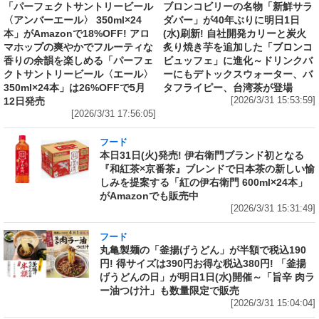
「パーフェクトサントリービール
ブロンコビリーの名物「新鮮サラ
〈アンバーエール〉 350ml×24
ダバー」が40年ぶりに明日1日
本」がAmazonで18%OFF! アロ
(水)刷新! 自社開発カリーと炭火
マホップの爽やかでフルーティな
炙り焼き芋を追加した「ブロンコ
香りの余韻を楽しめる「パーフェ
ビュッフェ」に進化～ドリンクバ
クトサントリービール〈エール〉
ーにもデトックスウォーター、バ
350ml×24本」は26%OFFで5月
タフライピー、台湾茶が登場
12日発売
[2026/3/31 15:53:59]
[2026/3/31 17:56:05]
フード
本日31日(火)発売! 伊右衛門ブランド初となる
『和紅茶×京番茶』ブレンドで日本茶の新しい愉
しみを提案する「紅の伊右衛門 600ml×24本」
がAmazonでも販売中
[2026/3/31 15:31:49]
フード
丸亀製麺の「釜揚げうどん」が半額で税込190
円! 得サイズは390円お得な税込380円! 「釜揚
げうどんの日」が明日1日(水)開催～「旨辛 肉ラ
ー油つけ汁」も数量限定で販売
[2026/3/31 15:04:04]