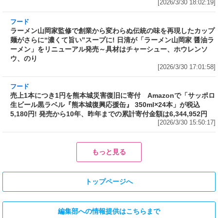
麺がさらに“濃くて旨い”スープに! 日清が「ラーメン山岡家 醤油ラ
ーメン」をリニューアル発売～具材はチャーシュー、ホウレンソ
ウ、のり
[2026/3/30 17:01:58]
フード
売上1本につき1円を熊本城災害復旧に寄付 Amazonで「サッポロ
生ビール黒ラベル『熊本城復興応援缶』 350ml×24本」が税込
5,180円! 発売から10年、昨年までの累計寄付金額は6,344,952円
[2026/3/30 15:50:17]
フード
フード
3分で食べられる人気沸騰中の四
自慢のそばが食べ放題! 和食麺処
川料理! 日清食品が「カップヌー
サガミが「晦日そば」を明日31日
ドル 14種のスパイス麻辣湯」を
(火)開催～大海老天などの天ぷら
発売～具材は謎肉、キャベツ、チ
や薬味などもついて税込2,200円!
ンゲンサイ、キクラゲ
「時間無制限」の挑戦枠は税込
[2026/3/30 15:42:35]
4,400円
[2026/3/30 15:17:42]
フード
熱湯5分でふっくら白ご飯! カレーや納豆、牛丼の具も余裕で入って
お皿いらずの新提案! 「日清ふっくら釜炊き ごはん」が本日30日