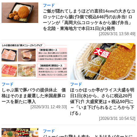
フード
ご飯が隠れてしまうほどの直径14cmの大きなコ
ロッケにから揚げ3個で税込646円のお弁当! ロ
ーソンが「高岡大仏コロッケ＆から揚げ弁当」
を北陸・東海地方で本日31日(火)発売
[2026/3/31 13:58:49]
フード
フード
しゃぶ葉で豚バラの提供休止 価
ほっかほっか亭がライス大盛を明
格はそのまま厳選した米国産豚ロ
日1日(水)から、さらに税込20円
ースを新たに導入
値下げ! 大盛変更は＋税込50円に
[2026/3/31 12:49:33]
～「いま下げられるところから下
げる」
[2026/3/31 10:54:52]
フード
ジューシーな鶏もも肉を、とろけるバターとに