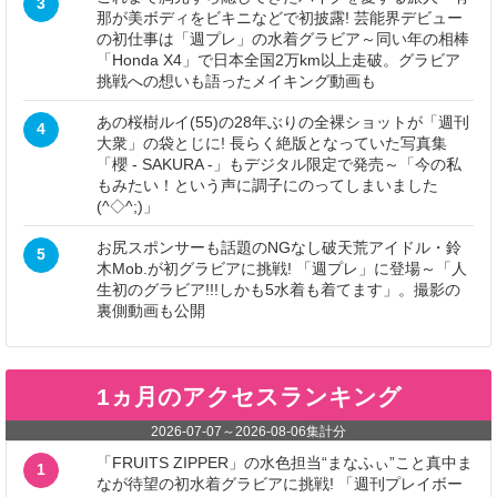
3
那が美ボディをビキニなどで初披露! 芸能界デビュー
の初仕事は「週プレ」の水着グラビア～同い年の相棒
「Honda X4」で日本全国2万km以上走破。グラビア
挑戦への想いも語ったメイキング動画も
あの桜樹ルイ(55)の28年ぶりの全裸ショットが「週刊
4
大衆」の袋とじに! 長らく絶版となっていた写真集
「櫻 - SAKURA -」もデジタル限定で発売～「今の私
もみたい！という声に調子にのってしまいました
(^◇^;)」
お尻スポンサーも話題のNGなし破天荒アイドル・鈴
5
木Mob.が初グラビアに挑戦! 「週プレ」に登場～「人
生初のグラビア!!!しかも5水着も着てます」。撮影の
裏側動画も公開
1ヵ月のアクセスランキング
2026-07-07
～
2026-08-06
集計分
「FRUITS ZIPPER」の水色担当“まなふぃ”こと真中ま
1
なが待望の初水着グラビアに挑戦! 「週刊プレイボー