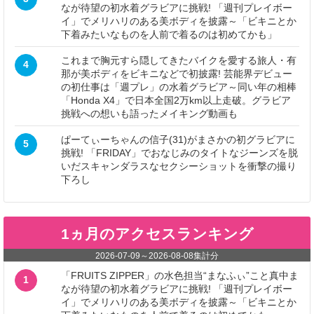
なが待望の初水着グラビアに挑戦! 「週刊プレイボー
イ」でメリハリのある美ボディを披露～「ビキニとか
下着みたいなものを人前で着るのは初めてかも」
これまで胸元すら隠してきたバイクを愛する旅人・有
4
那が美ボディをビキニなどで初披露! 芸能界デビュー
の初仕事は「週プレ」の水着グラビア～同い年の相棒
「Honda X4」で日本全国2万km以上走破。グラビア
挑戦への想いも語ったメイキング動画も
ぱーてぃーちゃんの信子(31)がまさかの初グラビアに
5
挑戦! 「FRIDAY」でおなじみのタイトなジーンズを脱
いだスキャンダラスなセクシーショットを衝撃の撮り
下ろし
1ヵ月のアクセスランキング
2026-07-09
～
2026-08-08
集計分
「FRUITS ZIPPER」の水色担当“まなふぃ”こと真中ま
1
なが待望の初水着グラビアに挑戦! 「週刊プレイボー
イ」でメリハリのある美ボディを披露～「ビキニとか