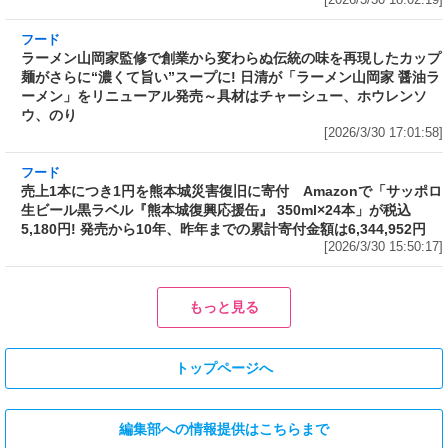
ラーメン山岡家監修で創業から変わらぬ伝統の
味を再現したカップ麺がさらに“濃くて旨い”ス
ープに! 日清が「ラーメン山岡家 醤油ラーメ
ン」をリニューアル発売～具材はチャーシュ
ー、ホウレンソウ、のり
[2026/3/30 17:01:58]
フード
売上1本につき1円を熊本城災害復旧に寄付
Amazonで「サッポロ生ビール黒ラベル『熊本
城復興応援缶』 350ml×24本」が税込5,180円!
発売から10年、昨年までの累計寄付金額は
6,344,952円
[2026/3/30 15:50:17]
フード
フード
3分で食べられる人気沸騰中の四
自慢のそばが食べ放題! 和食麺処
川料理! 日清食品が「カップヌー
サガミが「晦日そば」を明日31日
ドル 14種のスパイス麻辣湯」を
(火)開催～大海老天などの天ぷら
発売～具材は謎肉、キャベツ、チ
や薬味などもついて税込2,200円!
ンゲンサイ、キクラゲ
「時間無制限」の挑戦枠は税込
[2026/3/30 15:42:35]
4,400円
[2026/3/30 15:17:42]