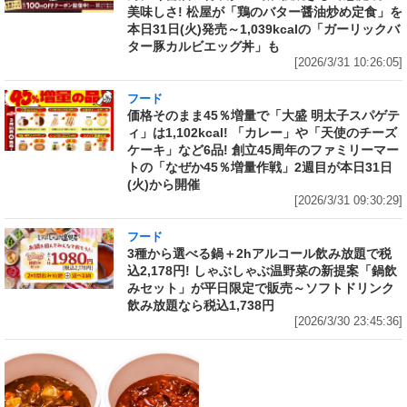
美味しさ! 松屋が「鶏のバター醤油炒め定食」を
本日31日(火)発売～1,039kcalの「ガーリックバ
ター豚カルビエッグ丼」も
[2026/3/31 10:26:05]
フード
価格そのまま45％増量で「大盛 明太子スパゲテ
ィ」は1,102kcal! 「カレー」や「天使のチーズ
ケーキ」など6品! 創立45周年のファミリーマー
トの「なぜか45％増量作戦」2週目が本日31日
(火)から開催
[2026/3/31 09:30:29]
フード
3種から選べる鍋＋2hアルコール飲み放題で税
込2,178円! しゃぶしゃぶ温野菜の新提案「鍋飲
みセット」が平日限定で販売～ソフトドリンク
飲み放題なら税込1,738円
[2026/3/30 23:45:36]