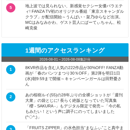
地上波では見られない、新感覚セクシー女優バラエテ
5
ィ! FANZA TV初のオリジナル番組「東京スキャンダル
クラブ」が配信開始～うんぱい・架乃ゆらなど出演。
MCはみなみかわ、ゲスト芸人にぱーてぃちゃん、松
崎克俊
1週間のアクセスランキング
2026-08-01
～
2026-08-08
集計分
8KVR作品を含む人気の222作品が30%OFF! FANZA動
1
画が「春のパンツまつり30％OFF」第2弾を明日1日
(水)朝9:59まで開催～キャンペーンガールは田野憂さ
ん
あの桜樹ルイ(55)の28年ぶりの全裸ショットが「週刊
2
大衆」の袋とじに! 長らく絶版となっていた写真集
「櫻 - SAKURA -」もデジタル限定で発売～「今の私
もみたい！という声に調子にのってしまいました
(^◇^;)」
「FRUITS ZIPPER」の水色担当“まなふぃ”こと真中ま
3