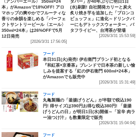
〈アンバーエール〉 350ml×24
ダバー」が40年ぶりに明日1日
本」がAmazonで18%OFF! アロ
(水)刷新! 自社開発カリーと炭火
マホップの爽やかでフルーティな
炙り焼き芋を追加した「ブロンコ
香りの余韻を楽しめる「パーフェ
ビュッフェ」に進化～ドリンクバ
クトサントリービール〈エール〉
ーにもデトックスウォーター、バ
350ml×24本」は26%OFFで5月
タフライピー、台湾茶が登場
12日発売
[2026/3/31 15:53:59]
[2026/3/31 17:56:05]
フード
本日31日(火)発売! 伊右衛門ブランド初となる
『和紅茶×京番茶』ブレンドで日本茶の新しい愉
しみを提案する「紅の伊右衛門 600ml×24本」
がAmazonでも販売中
[2026/3/31 15:31:49]
フード
丸亀製麺の「釜揚げうどん」が半額で税込190
円! 得サイズは390円お得な税込380円! 「釜揚
げうどんの日」が明日1日(水)開催～「旨辛 肉ラ
ー油つけ汁」も数量限定で販売
[2026/3/31 15:04:04]
フード