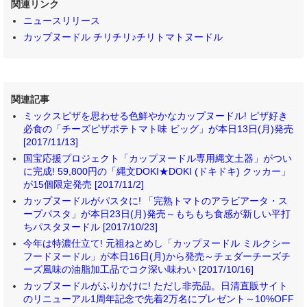
関連リンク
ニュースリリース
カップヌードル チリチリ♪チリトマトヌードル
関連記事
ミックスピザを思わせる色鮮やかなカップヌードル! ピザ好き
必食の「チーズピザポテトマト味 ビッグ」が本日13日(月)発売
[2017/11/13]
国宝応援プロジェクト「カップヌードル専用縄文土器」がつい
に完成! 59,800円の「縄文DOKI★DOKI (ドキドキ) クッカー」
が15個限定発売 [2017/11/2]
カップヌードルがパスタに! 「完熟トマトのアラビアータ・ス
ープパスタ」が本日23日(月)発売～もちもち食感が新しい平打
ちパスタヌードル [2017/10/23]
今年は特濃仕立て! 元祖ねとめし「カップヌードル ミルクシー
フードヌードル」が本日16日(月)から発売～チェダーチーズチ
ーズ風味の油脂加工品でコク深い味わい [2017/10/16]
カップヌードルがふりかけに! ただし非売品。日清直販サイト
のリニューアル1周年記念で先着2万名にプレゼント～10%OFF