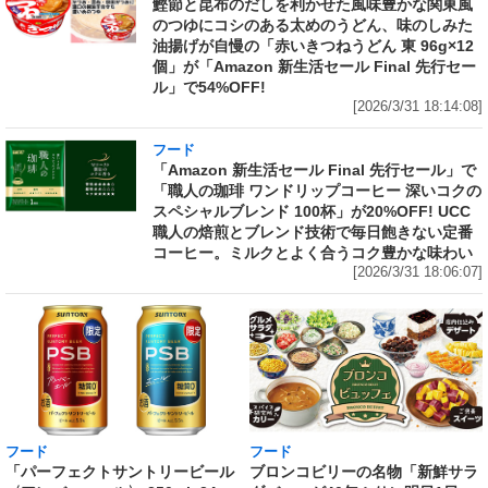
鰹節と昆布のだしを利かせた風味豊かな関東風
のつゆにコシのある太めのうどん、味のしみた
油揚げが自慢の「赤いきつねうどん 東 96g×12
個」が「Amazon 新生活セール Final 先行セー
ル」で54%OFF!
[2026/3/31 18:14:08]
フード
「Amazon 新生活セール Final 先行セール」で
「職人の珈琲 ワンドリップコーヒー 深いコクの
スペシャルブレンド 100杯」が20%OFF! UCC
職人の焙煎とブレンド技術で毎日飽きない定番
コーヒー。ミルクとよく合うコク豊かな味わい
[2026/3/31 18:06:07]
フード
フード
「パーフェクトサントリービール
ブロンコビリーの名物「新鮮サラ