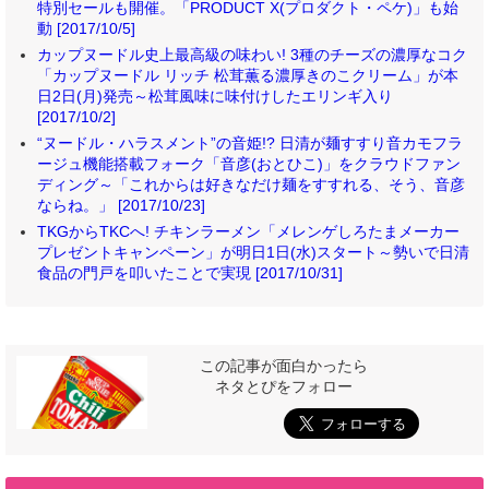
特別セールも開催。「PRODUCT X(プロダクト・ペケ)」も始
動 [2017/10/5]
カップヌードル史上最高級の味わい! 3種のチーズの濃厚なコク
「カップヌードル リッチ 松茸薫る濃厚きのこクリーム」が本
日2日(月)発売～松茸風味に味付けしたエリンギ入り
[2017/10/2]
“ヌードル・ハラスメント”の音姫!? 日清が麺すすり音カモフラ
ージュ機能搭載フォーク「音彦(おとひこ)」をクラウドファン
ディング～「これからは好きなだけ麺をすすれる、そう、音彦
ならね。」 [2017/10/23]
TKGからTKCへ! チキンラーメン「メレンゲしろたまメーカー
プレゼントキャンペーン」が明日1日(水)スタート～勢いで日清
食品の門戸を叩いたことで実現 [2017/10/31]
この記事が面白かったら
ネタとぴをフォロー