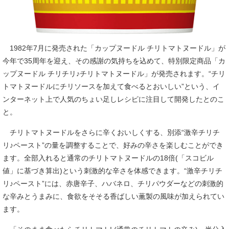
1982年7月に発売された「カップヌードル チリトマトヌードル」が
今年で35周年を迎え、その感謝の気持ちを込めて、特別限定商品「カ
ップヌードル チリチリ♪チリトマトヌードル」が発売されます。“チリ
トマトヌードルにチリソースを加えて食べるとおいしい”という、イ
ンターネット上で人気のちょい足しレシピに注目して開発したとのこ
と。
チリトマトヌードルをさらに辛くおいしくする、別添“激辛チリチ
リ♪ペースト”の量を調整することで、好みの辛さを楽しむことができ
ます。全部入れると通常のチリトマトヌードルの18倍(「スコビル
値」に基づき算出)という刺激的な辛さを体感できます。“激辛チリチ
リ♪ペースト”には、赤唐辛子、ハバネロ、チリパウダーなどの刺激的
な辛みとうまみに、食欲をそそる香ばしい薫製の風味が加えられてい
ます。