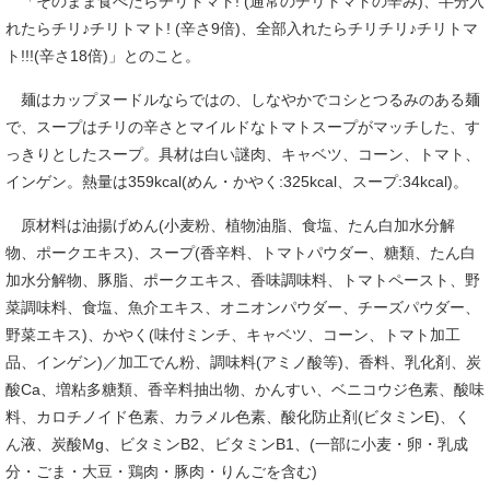
「そのまま食べたらチリトマト! (通常のチリトマトの辛み)、半分入
れたらチリ♪チリトマト! (辛さ9倍)、全部入れたらチリチリ♪チリトマ
ト!!!(辛さ18倍)」とのこと。
麺はカップヌードルならではの、しなやかでコシとつるみのある麺
で、スープはチリの辛さとマイルドなトマトスープがマッチした、す
っきりとしたスープ。具材は白い謎肉、キャベツ、コーン、トマト、
インゲン。熱量は359kcal(めん・かやく:325kcal、スープ:34kcal)。
原材料は油揚げめん(小麦粉、植物油脂、食塩、たん白加水分解
物、ポークエキス)、スープ(香辛料、トマトパウダー、糖類、たん白
加水分解物、豚脂、ポークエキス、香味調味料、トマトペースト、野
菜調味料、食塩、魚介エキス、オニオンパウダー、チーズパウダー、
野菜エキス)、かやく(味付ミンチ、キャベツ、コーン、トマト加工
品、インゲン)／加工でん粉、調味料(アミノ酸等)、香料、乳化剤、炭
酸Ca、増粘多糖類、香辛料抽出物、かんすい、ベニコウジ色素、酸味
料、カロチノイド色素、カラメル色素、酸化防止剤(ビタミンE)、く
ん液、炭酸Mg、ビタミンB2、ビタミンB1、(一部に小麦・卵・乳成
分・ごま・大豆・鶏肉・豚肉・りんごを含む)