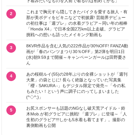
下着みたいなものを人前で着るのは初めてかも」
これまで胸元すら隠してきたバイクを愛する旅人・有
2
那が美ボディをビキニなどで初披露! 芸能界デビュー
の初仕事は「週プレ」の水着グラビア～同い年の相棒
「Honda X4」で日本全国2万km以上走破。グラビア
挑戦への想いも語ったメイキング動画も
8KVR作品を含む人気の222作品が30%OFF! FANZA動
3
画が「春のパンツまつり30％OFF」第2弾を明日1日
(水)朝9:59まで開催～キャンペーンガールは田野憂さ
ん
あの桜樹ルイ(55)の28年ぶりの全裸ショットが「週刊
4
大衆」の袋とじに! 長らく絶版となっていた写真集
「櫻 - SAKURA -」もデジタル限定で発売～「今の私
もみたい！という声に調子にのってしまいました
(^◇^;)」
お尻スポンサーも話題のNGなし破天荒アイドル・鈴
5
木Mob.が初グラビアに挑戦! 「週プレ」に登場～「人
生初のグラビア!!!しかも5水着も着てます」。撮影の
裏側動画も公開