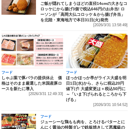
ご飯が隠れてしまうほどの直径14cmの大きなコ
ロッケにから揚げ3個で税込646円のお弁当! ロ
ーソンが「高岡大仏コロッケ＆から揚げ弁当」
を北陸・東海地方で本日31日(火)発売
[2026/3/31 13:58:49]
フード
フード
しゃぶ葉で豚バラの提供休止 価
ほっかほっか亭がライス大盛を明
格はそのまま厳選した米国産豚ロ
日1日(水)から、さらに税込20円
ースを新たに導入
値下げ! 大盛変更は＋税込50円に
[2026/3/31 12:49:33]
～「いま下げられるところから下
げる」
[2026/3/31 10:54:52]
フード
ジューシーな鶏もも肉を、とろけるバターとに
んにく醤油の特製ダレで鉄板焼きして悪魔級の