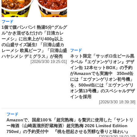
フード
フード
1個で腹パンパン! 熱湯5分“グルグ
ネット限定「サッポロ生ビール黒
ル”かき混ぜるだけの「日清カレ
ラベル『エヴァンゲリオン』デザ
ーメシ」に出来上がり400g以上
イン缶 12本セットBOX」の予約
の山盛サイズ誕生! 「日清山盛カ
がAmazonでも実施中 350ml缶
レーメシ 欧風ビーフ」「日清山盛
には「エヴァンゲリオン初号機」
ハヤシメシ デミグラス」が発売
を、500ml缶には「エヴァンゲリ
[2026/3/30 19:25:01]
オン第13号機」のスペシャルデザ
インを採用
[2026/3/30 18:39:38]
フード
Amazonで、国産100％「超完熟梅」を贅沢に使
用した「サントリー梅酒〈山崎蒸溜所貯蔵梅
酒〉超完熟梅 2026 Limited Edition 750ml」の
予約受付中 『桃を想起させる芳醇な香りと味
わい』
[2026/3/30 18:02:19]
フード