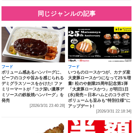
同じジャンルの記事
フード
フード
いつものロースかつが、カナダ産
ボリューム感あるハンバーグに、
大麦豚ロースかつになって25％増
ビーフのコクや旨みを感じられる
量! 松のや創業25周年記念第1弾
デミグラスソースをかけた! ファ
「大麦豚ロースかつ」が明日1日
ミリーマートが「コク深い濃厚デ
(水)発売～日本ハムとのコラボで
ミソースの鉄板焼ハンバーグ」を
ボリュームも旨みも“特別仕様”に
発売
アップデート!
[2026/3/31 23:40:28]
[2026/3/31 22:18:34]