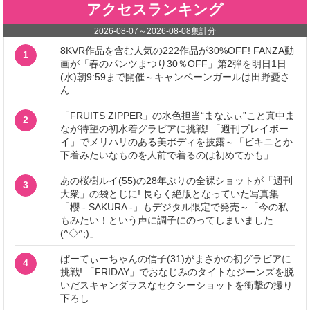
アクセスランキング
2026-08-07
～
2026-08-08
集計分
8KVR作品を含む人気の222作品が30%OFF! FANZA動
1
画が「春のパンツまつり30％OFF」第2弾を明日1日
(水)朝9:59まで開催～キャンペーンガールは田野憂さ
ん
「FRUITS ZIPPER」の水色担当“まなふぃ”こと真中ま
2
なが待望の初水着グラビアに挑戦! 「週刊プレイボー
イ」でメリハリのある美ボディを披露～「ビキニとか
下着みたいなものを人前で着るのは初めてかも」
あの桜樹ルイ(55)の28年ぶりの全裸ショットが「週刊
3
大衆」の袋とじに! 長らく絶版となっていた写真集
「櫻 - SAKURA -」もデジタル限定で発売～「今の私
もみたい！という声に調子にのってしまいました
(^◇^;)」
ぱーてぃーちゃんの信子(31)がまさかの初グラビアに
4
挑戦! 「FRIDAY」でおなじみのタイトなジーンズを脱
いだスキャンダラスなセクシーショットを衝撃の撮り
下ろし