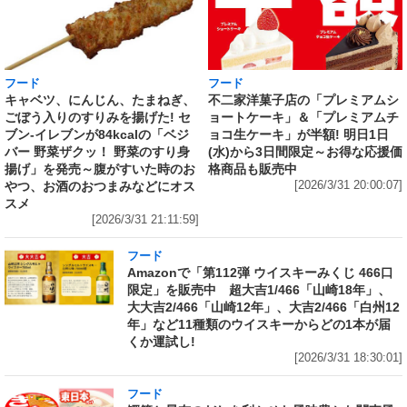
フード
フード
キャベツ、にんじん、たまねぎ、
不二家洋菓子店の「プレミアムシ
ごぼう入りのすりみを揚げた! セ
ョートケーキ」＆「プレミアムチ
ブン‐イレブンが84kcalの「ベジ
ョコ生ケーキ」が半額! 明日1日
バー 野菜ザクッ！ 野菜のすり身
(水)から3日間限定～お得な応援価
揚げ」を発売～腹がすいた時のお
格商品も販売中
やつ、お酒のおつまみなどにオス
[2026/3/31 20:00:07]
スメ
[2026/3/31 21:11:59]
フード
Amazonで「第112弾 ウイスキーみくじ 466口
限定」を販売中 超大吉1/466「山崎18年」、
大大吉2/466「山崎12年」、大吉2/466「白州12
年」など11種類のウイスキーからどの1本が届
くか運試し!
[2026/3/31 18:30:01]
フード