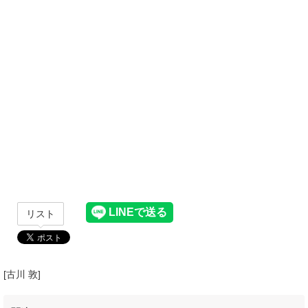
リスト
[古川 敦]