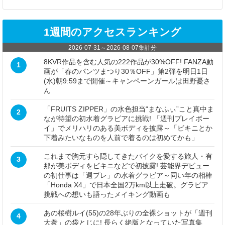
1週間のアクセスランキング
2026-07-31
～
2026-08-07
集計分
8KVR作品を含む人気の222作品が30%OFF! FANZA動
1
画が「春のパンツまつり30％OFF」第2弾を明日1日
(水)朝9:59まで開催～キャンペーンガールは田野憂さ
ん
「FRUITS ZIPPER」の水色担当“まなふぃ”こと真中ま
2
なが待望の初水着グラビアに挑戦! 「週刊プレイボー
イ」でメリハリのある美ボディを披露～「ビキニとか
下着みたいなものを人前で着るのは初めてかも」
これまで胸元すら隠してきたバイクを愛する旅人・有
3
那が美ボディをビキニなどで初披露! 芸能界デビュー
の初仕事は「週プレ」の水着グラビア～同い年の相棒
「Honda X4」で日本全国2万km以上走破。グラビア
挑戦への想いも語ったメイキング動画も
あの桜樹ルイ(55)の28年ぶりの全裸ショットが「週刊
4
大衆」の袋とじに! 長らく絶版となっていた写真集