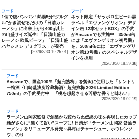
ーメシ」に出来上がり400g以上
イン缶 12本セットBOX」の予約
の山盛サイズ誕生! 「日清山盛カ
がAmazonでも実施中 350ml缶
レーメシ 欧風ビーフ」「日清山盛
には「エヴァンゲリオン初号機」
ハヤシメシ デミグラス」が発売
を、500ml缶には「エヴァンゲリ
[2026/3/30 19:25:01]
オン第13号機」のスペシャルデザ
インを採用
[2026/3/30 18:39:38]
フード
Amazonで、国産100％「超完熟梅」を贅沢に使
用した「サントリー梅酒〈山崎蒸溜所貯蔵梅
酒〉超完熟梅 2026 Limited Edition 750ml」の
予約受付中 『桃を想起させる芳醇な香りと味
わい』
[2026/3/30 18:02:19]
フード
ラーメン山岡家監修で創業から変わらぬ伝統の
味を再現したカップ麺がさらに“濃くて旨い”ス
ープに! 日清が「ラーメン山岡家 醤油ラーメ
ン」をリニューアル発売～具材はチャーシュ
ー、ホウレンソウ、のり
[2026/3/30 17:01:58]