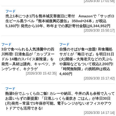
フード
売上1本につき1円を熊本城災害復旧に寄付 Amazonで「サッポロ
生ビール黒ラベル『熊本城復興応援缶』 350ml×24本」が税込
5,180円! 発売から10年、昨年までの累計寄付金額は6,344,952円
[2026/3/30 15:50:17]
フード
フード
3分で食べられる人気沸騰中の四
自慢のそばが食べ放題! 和食麺処
川料理! 日清食品が「カップヌー
サガミが「晦日そば」を明日31日
ドル 14種のスパイス麻辣湯」を
(火)開催～大海老天などの天ぷら
発売～具材は謎肉、キャベツ、チ
や薬味などもついて税込2,200円!