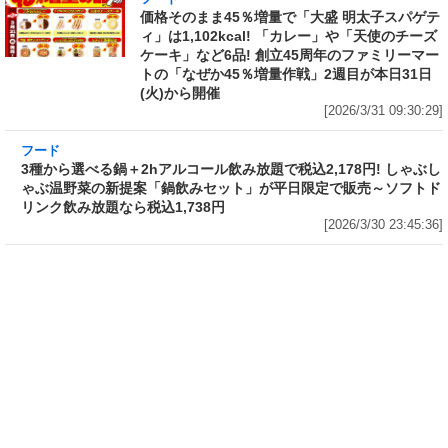
価格そのまま45％増量で「大盛 明太子スパゲテ
ィ」は1,102kcal! 「カレー」や「天使のチーズ
ケーキ」など6品! 創立45周年のファミリーマー
トの「なぜか45％増量作戦」2週目が本日31日
(火)から開催
[2026/3/31 09:30:29]
フード
3種から選べる鍋＋2hアルコール飲み放題で税
込2,178円! しゃぶしゃぶ温野菜の新提案「鍋飲
みセット」が平日限定で販売～ソフトドリンク
飲み放題なら税込1,738円
[2026/3/30 23:45:36]
フード
フード
1個で腹パンパン! 熱湯5分“グルグ
ネット限定「サッポロ生ビール黒
ル”かき混ぜるだけの「日清カレ
ラベル『エヴァンゲリオン』デザ