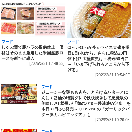
フード
フード
しゃぶ葉で豚バラの提供休止 価
ほっかほっか亭がライス大盛を明
格はそのまま厳選した米国産豚ロ
日1日(水)から、さらに税込20円
ースを新たに導入
値下げ! 大盛変更は＋税込50円に
[2026/3/31 12:49:33]
～「いま下げられるところから下
げる」
[2026/3/31 10:54:52]
フード
ジューシーな鶏もも肉を、とろけるバターとに
んにく醤油の特製ダレで鉄板焼きして悪魔級の
美味しさ! 松屋が「鶏のバター醤油炒め定食」を
本日31日(火)発売～1,039kcalの「ガーリックバ
ター豚カルビエッグ丼」も
[2026/3/31 10:26:05]
フード