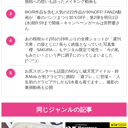
挑戦への想いも語ったメイキング動画も
8KVR作品を含む人気の222作品が30%OFF! FANZA動
3
画が「春のパンツまつり30％OFF」第2弾を明日1日
(水)朝9:59まで開催～キャンペーンガールは田野憂さ
ん
あの桜樹ルイ(55)の28年ぶりの全裸ショットが「週刊
4
大衆」の袋とじに! 長らく絶版となっていた写真集
「櫻 - SAKURA -」もデジタル限定で発売～「今の私
もみたい！という声に調子にのってしまいました
(^◇^;)」
お尻スポンサーも話題のNGなし破天荒アイドル・鈴
5
木Mob.が初グラビアに挑戦! 「週プレ」に登場～「人
生初のグラビア!!!しかも5水着も着てます」。撮影の
裏側動画も公開
同じジャンルの記事