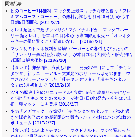
関連記事
朝のコーヒー1杯無料! マック史上最高リッチな味と香り「プレ
ミアムローストコーヒー」の無料お試しを明日26日(月)から平
日朝5日間開催 [2018/2/25]
オレオ超盛りで超ザックザク! マクドナルドが「マックフルー
リー 超オレオ」を本日21日(水)から期間限定販売～「オレオク
ッキーの量に驚くこと間違いなし」 [2018/2/21]
マック初のトクホ飲料が登場! バーガーとの相性もぴったりの
「サントリー黒烏龍茶#濃いめ」が本日20日(火)発売～販売開始
7日間は解禁価格 [2018/2/20]
【食レポ】卵が2倍、卵黄も2倍！ 発売27年目にして「チキン
タツタ」初リニューアル～大満足のボリュームはそのまま、ウ
マさがパワーアップした「凄チキンタツタ」「凄チキンタル
タ」は3月初旬まで [2018/2/13]
27年の歴史上初のリニューアル! 卵黄1.5倍で濃厚リッチになっ
た“凄”「チキンタツタ/タルタ」が本日7日(水)発売～今年は史上
初「朝マック」にも登場 [2018/2/7]
あの「メガマック」が復活! 「チキンタツタ/タルタ」が売れ過
ぎで販売終了のため期間限定で販売～パティ4枚にバンズ3枚の
ボリューム [2017/2/27]
【食レポ】はみ出るチキン！ マクドナルド、マジで変わった
かも!? 2月発売のチキンタツタとチキンタルタは、チキンもキ