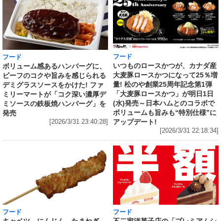
フード
フード
いつものロースかつが、カナダ産
ボリューム感あるハンバーグに、
大麦豚ロースかつになって25％増
ビーフのコクや旨みを感じられる
量! 松のや創業25周年記念第1弾
デミグラスソースをかけた! ファ
「大麦豚ロースかつ」が明日1日
ミリーマートが「コク深い濃厚デ
(水)発売～日本ハムとのコラボで
ミソースの鉄板焼ハンバーグ」を
ボリュームも旨みも“特別仕様”に
発売
アップデート!
[2026/3/31 23:40:28]
[2026/3/31 22:18:34]
フード
フード