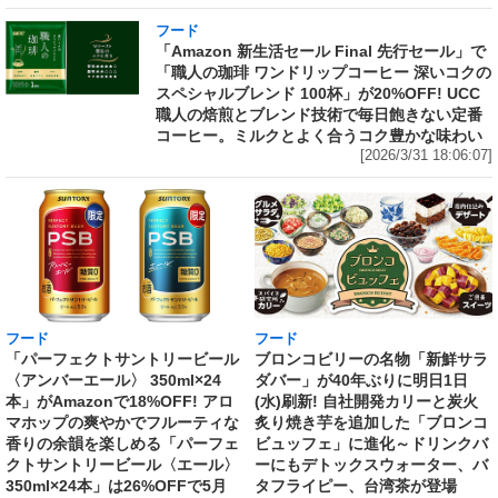
フード
「Amazon 新生活セール Final 先行セール」で
「職人の珈琲 ワンドリップコーヒー 深いコクの
スペシャルブレンド 100杯」が20%OFF! UCC
職人の焙煎とブレンド技術で毎日飽きない定番
コーヒー。ミルクとよく合うコク豊かな味わい
[2026/3/31 18:06:07]
フード
フード
「パーフェクトサントリービール
ブロンコビリーの名物「新鮮サラ
〈アンバーエール〉 350ml×24
ダバー」が40年ぶりに明日1日
本」がAmazonで18%OFF! アロ
(水)刷新! 自社開発カリーと炭火
マホップの爽やかでフルーティな
炙り焼き芋を追加した「ブロンコ
香りの余韻を楽しめる「パーフェ
ビュッフェ」に進化～ドリンクバ
クトサントリービール〈エール〉
ーにもデトックスウォーター、バ
350ml×24本」は26%OFFで5月
タフライピー、台湾茶が登場