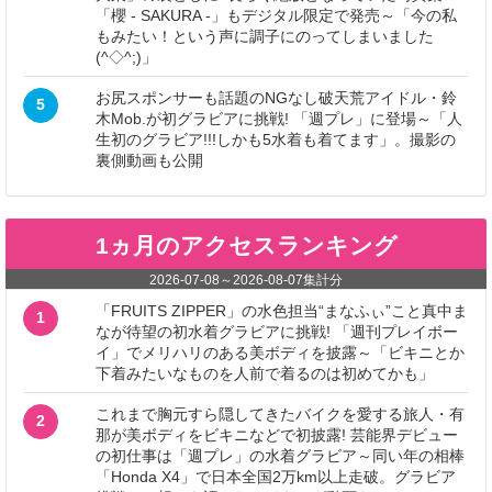
「櫻 - SAKURA -」もデジタル限定で発売～「今の私
もみたい！という声に調子にのってしまいました
(^◇^;)」
お尻スポンサーも話題のNGなし破天荒アイドル・鈴
5
木Mob.が初グラビアに挑戦! 「週プレ」に登場～「人
生初のグラビア!!!しかも5水着も着てます」。撮影の
裏側動画も公開
1ヵ月のアクセスランキング
2026-07-08
～
2026-08-07
集計分
「FRUITS ZIPPER」の水色担当“まなふぃ”こと真中ま
1
なが待望の初水着グラビアに挑戦! 「週刊プレイボー
イ」でメリハリのある美ボディを披露～「ビキニとか
下着みたいなものを人前で着るのは初めてかも」
これまで胸元すら隠してきたバイクを愛する旅人・有
2
那が美ボディをビキニなどで初披露! 芸能界デビュー
の初仕事は「週プレ」の水着グラビア～同い年の相棒
「Honda X4」で日本全国2万km以上走破。グラビア