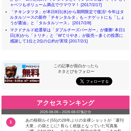
ャベツもボリューム満点でウマウマ！ [2017/2/17]
「チキンタツタ」が本日8日(水)から期間限定で復活! 今年はタ
ルタルソースの新作「チキンタルタ」も～ナゲットにも「しょ
うが醤油」と「タルタルソース」 [2017/2/8]
マクドナルド総選挙は「ダブルチーズバーガー」が優勝! 本日1
日(水)から「トリチ」と「Wてりやき」が販売～多くの投票に
感謝して1位と2位の公約が実現 [2017/2/1]
この記事が面白かったら
ネタとぴをフォロー
アクセスランキング
2026-08-06
～
2026-08-07
集計分
あの桜樹ルイ(55)の28年ぶりの全裸ショットが「週刊
1
大衆」の袋とじに! 長らく絶版となっていた写真集