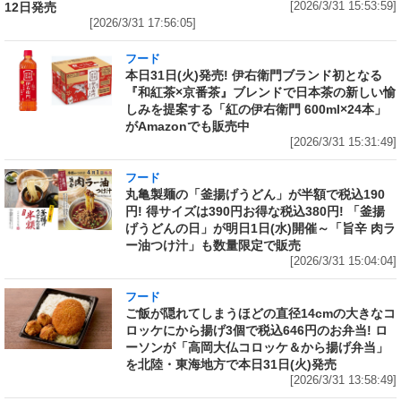
12日発売
[2026/3/31 15:53:59]
[2026/3/31 17:56:05]
フード
本日31日(火)発売! 伊右衛門ブランド初となる
『和紅茶×京番茶』ブレンドで日本茶の新しい愉
しみを提案する「紅の伊右衛門 600ml×24本」
がAmazonでも販売中
[2026/3/31 15:31:49]
フード
丸亀製麺の「釜揚げうどん」が半額で税込190
円! 得サイズは390円お得な税込380円! 「釜揚
げうどんの日」が明日1日(水)開催～「旨辛 肉ラ
ー油つけ汁」も数量限定で販売
[2026/3/31 15:04:04]
フード
ご飯が隠れてしまうほどの直径14cmの大きなコ
ロッケにから揚げ3個で税込646円のお弁当! ロ
ーソンが「高岡大仏コロッケ＆から揚げ弁当」
を北陸・東海地方で本日31日(火)発売
[2026/3/31 13:58:49]