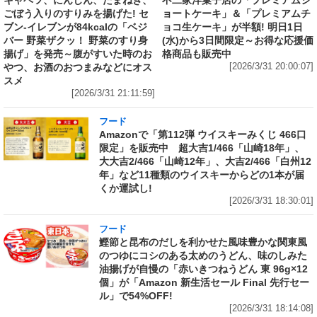
キャベツ、にんじん、たまねぎ、
不二家洋菓子店の「プレミアムシ
ごぼう入りのすりみを揚げた! セ
ョートケーキ」＆「プレミアムチ
ブン‐イレブンが84kcalの「ベジ
ョコ生ケーキ」が半額! 明日1日
バー 野菜ザクッ！ 野菜のすり身
(水)から3日間限定～お得な応援価
揚げ」を発売～腹がすいた時のお
格商品も販売中
やつ、お酒のおつまみなどにオス
[2026/3/31 20:00:07]
スメ
[2026/3/31 21:11:59]
フード
Amazonで「第112弾 ウイスキーみくじ 466口
限定」を販売中 超大吉1/466「山崎18年」、
大大吉2/466「山崎12年」、大吉2/466「白州12
年」など11種類のウイスキーからどの1本が届
くか運試し!
[2026/3/31 18:30:01]
フード
鰹節と昆布のだしを利かせた風味豊かな関東風
のつゆにコシのある太めのうどん、味のしみた
油揚げが自慢の「赤いきつねうどん 東 96g×12
個」が「Amazon 新生活セール Final 先行セー
ル」で54%OFF!
[2026/3/31 18:14:08]