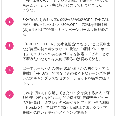
「櫻 - SAKURA -」もデジタル限定で発売～「今の私
もみたい！という声に調子にのってしまいました
(^◇^;)」
8KVR作品を含む人気の222作品が30%OFF! FANZA動
2
画が「春のパンツまつり30％OFF」第2弾を明日1日
(水)朝9:59まで開催～キャンペーンガールは田野憂さ
ん
「FRUITS ZIPPER」の水色担当“まなふぃ”こと真中ま
3
なが待望の初水着グラビアに挑戦! 「週刊プレイボー
イ」でメリハリのある美ボディを披露～「ビキニとか
下着みたいなものを人前で着るのは初めてかも」
ぱーてぃーちゃんの信子(31)がまさかの初グラビアに
4
挑戦! 「FRIDAY」でおなじみのタイトなジーンズを脱
いだスキャンダラスなセクシーショットを衝撃の撮り
下ろし
これまで胸元すら隠してきたバイクを愛する旅人・有
5
那が美ボディをビキニなどで初披露! 芸能界デビュー
の初仕事は「週プレ」の水着グラビア～同い年の相棒
「Honda X4」で日本全国2万km以上走破。グラビア
挑戦への想いも語ったメイキング動画も