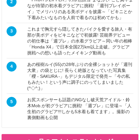
2
なが待望の初水着グラビアに挑戦! 「週刊プレイボー
イ」でメリハリのある美ボディを披露～「ビキニとか
下着みたいなものを人前で着るのは初めてかも」
これまで胸元すら隠してきたバイクを愛する旅人・有
3
那が美ボディをビキニなどで初披露! 芸能界デビュー
の初仕事は「週プレ」の水着グラビア～同い年の相棒
「Honda X4」で日本全国2万km以上走破。グラビア
挑戦への想いも語ったメイキング動画も
あの桜樹ルイ(55)の28年ぶりの全裸ショットが「週刊
4
大衆」の袋とじに! 長らく絶版となっていた写真集
「櫻 - SAKURA -」もデジタル限定で発売～「今の私
もみたい！という声に調子にのってしまいました
(^◇^;)」
お尻スポンサーも話題のNGなし破天荒アイドル・鈴
5
木Mob.が初グラビアに挑戦! 「週プレ」に登場～「人
生初のグラビア!!!しかも5水着も着てます」。撮影の
裏側動画も公開