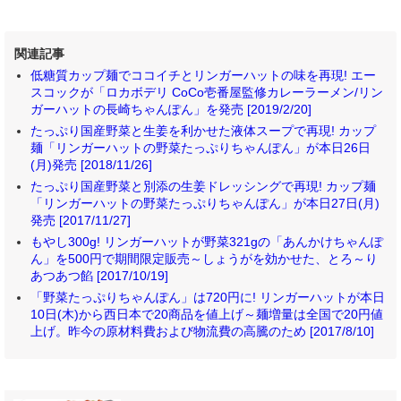
関連記事
低糖質カップ麺でココイチとリンガーハットの味を再現! エー
スコックが「ロカボデリ CoCo壱番屋監修カレーラーメン/リン
ガーハットの長崎ちゃんぽん」を発売 [2019/2/20]
たっぷり国産野菜と生姜を利かせた液体スープで再現! カップ
麺「リンガーハットの野菜たっぷりちゃんぽん」が本日26日
(月)発売 [2018/11/26]
たっぷり国産野菜と別添の生姜ドレッシングで再現! カップ麺
「リンガーハットの野菜たっぷりちゃんぽん」が本日27日(月)
発売 [2017/11/27]
もやし300g! リンガーハットが野菜321gの「あんかけちゃんぽ
ん」を500円で期間限定販売～しょうがを効かせた、とろ～り
あつあつ餡 [2017/10/19]
「野菜たっぷりちゃんぽん」は720円に! リンガーハットが本日
10日(木)から西日本で20商品を値上げ～麺増量は全国で20円値
上げ。昨今の原材料費および物流費の高騰のため [2017/8/10]