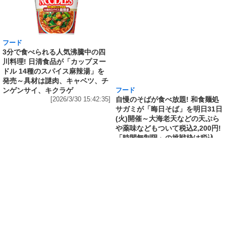
フード
フード
3分で食べられる人気沸騰中の四
自慢のそばが食べ放題! 和食麺処
川料理! 日清食品が「カップヌー
サガミが「晦日そば」を明日31日
ドル 14種のスパイス麻辣湯」を
(火)開催～大海老天などの天ぷら
発売～具材は謎肉、キャベツ、チ
や薬味などもついて税込2,200円!
ンゲンサイ、キクラゲ
「時間無制限」の挑戦枠は税込
[2026/3/30 15:42:35]
4,400円
[2026/3/30 15:17:42]
フード
熱湯5分でふっくら白ご飯! カレーや納豆、牛丼
の具も余裕で入ってお皿いらずの新提案! 「日清
ふっくら釜炊き ごはん」が本日30日(月)発売～
常温で1年保存可能。電子レンジがないオフィス
やアウトドアでも活用できる!
[2026/3/30 14:17:14]
フード
ラフテーやソーキそば、サーターアンダギーな
ども含む80品以上が食べ放題! 沖縄初の朝食ビ