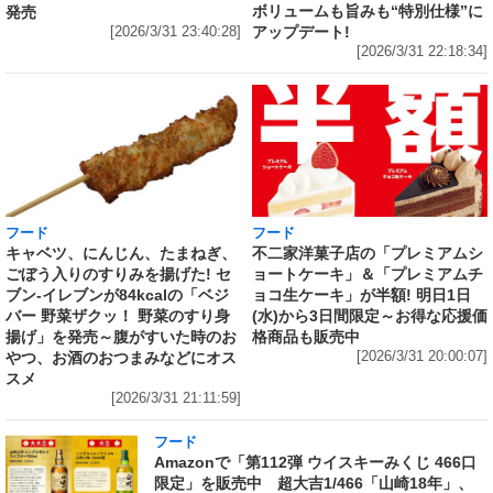
ボリュームも旨みも“特別仕様”に
発売
アップデート!
[2026/3/31 23:40:28]
[2026/3/31 22:18:34]
フード
フード
キャベツ、にんじん、たまねぎ、
不二家洋菓子店の「プレミアムシ
ごぼう入りのすりみを揚げた! セ
ョートケーキ」＆「プレミアムチ
ブン‐イレブンが84kcalの「ベジ
ョコ生ケーキ」が半額! 明日1日
バー 野菜ザクッ！ 野菜のすり身
(水)から3日間限定～お得な応援価
揚げ」を発売～腹がすいた時のお
格商品も販売中
やつ、お酒のおつまみなどにオス
[2026/3/31 20:00:07]
スメ
[2026/3/31 21:11:59]
フード
Amazonで「第112弾 ウイスキーみくじ 466口
限定」を販売中 超大吉1/466「山崎18年」、