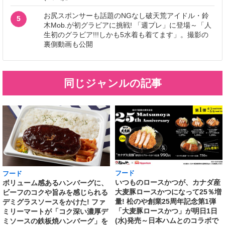
お尻スポンサーも話題のNGなし破天荒アイドル・鈴
5
木Mob.が初グラビアに挑戦! 「週プレ」に登場～「人
生初のグラビア!!!しかも5水着も着てます」。撮影の
裏側動画も公開
同じジャンルの記事
フード
フード
いつものロースかつが、カナダ産
ボリューム感あるハンバーグに、
大麦豚ロースかつになって25％増
ビーフのコクや旨みを感じられる
量! 松のや創業25周年記念第1弾
デミグラスソースをかけた! ファ
「大麦豚ロースかつ」が明日1日
ミリーマートが「コク深い濃厚デ
(水)発売～日本ハムとのコラボで
ミソースの鉄板焼ハンバーグ」を