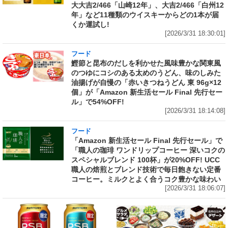
大大吉2/466「山崎12年」、大吉2/466「白州12
年」など11種類のウイスキーからどの1本が届
くか運試し!
[2026/3/31 18:30:01]
フード
鰹節と昆布のだしを利かせた風味豊かな関東風
のつゆにコシのある太めのうどん、味のしみた
油揚げが自慢の「赤いきつねうどん 東 96g×12
個」が「Amazon 新生活セール Final 先行セー
ル」で54%OFF!
[2026/3/31 18:14:08]
フード
「Amazon 新生活セール Final 先行セール」で
「職人の珈琲 ワンドリップコーヒー 深いコクの
スペシャルブレンド 100杯」が20%OFF! UCC
職人の焙煎とブレンド技術で毎日飽きない定番
コーヒー。ミルクとよく合うコク豊かな味わい
[2026/3/31 18:06:07]