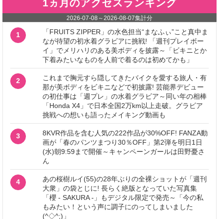
1ヵ月のアクセスランキング
2026-07-08
～
2026-08-07
集計分
「FRUITS ZIPPER」の水色担当“まなふぃ”こと真中ま
1
なが待望の初水着グラビアに挑戦! 「週刊プレイボー
イ」でメリハリのある美ボディを披露～「ビキニとか
下着みたいなものを人前で着るのは初めてかも」
これまで胸元すら隠してきたバイクを愛する旅人・有
2
那が美ボディをビキニなどで初披露! 芸能界デビュー
の初仕事は「週プレ」の水着グラビア～同い年の相棒
「Honda X4」で日本全国2万km以上走破。グラビア
挑戦への想いも語ったメイキング動画も
8KVR作品を含む人気の222作品が30%OFF! FANZA動
3
画が「春のパンツまつり30％OFF」第2弾を明日1日
(水)朝9:59まで開催～キャンペーンガールは田野憂さ
ん
あの桜樹ルイ(55)の28年ぶりの全裸ショットが「週刊
4
大衆」の袋とじに! 長らく絶版となっていた写真集
「櫻 - SAKURA -」もデジタル限定で発売～「今の私
もみたい！という声に調子にのってしまいました
(^◇^;)」