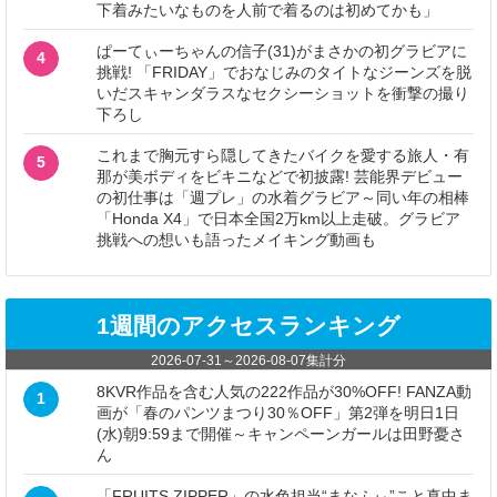
下着みたいなものを人前で着るのは初めてかも」
ぱーてぃーちゃんの信子(31)がまさかの初グラビアに
4
挑戦! 「FRIDAY」でおなじみのタイトなジーンズを脱
いだスキャンダラスなセクシーショットを衝撃の撮り
下ろし
これまで胸元すら隠してきたバイクを愛する旅人・有
5
那が美ボディをビキニなどで初披露! 芸能界デビュー
の初仕事は「週プレ」の水着グラビア～同い年の相棒
「Honda X4」で日本全国2万km以上走破。グラビア
挑戦への想いも語ったメイキング動画も
1週間のアクセスランキング
2026-07-31
～
2026-08-07
集計分
8KVR作品を含む人気の222作品が30%OFF! FANZA動
1
画が「春のパンツまつり30％OFF」第2弾を明日1日
(水)朝9:59まで開催～キャンペーンガールは田野憂さ
ん
「FRUITS ZIPPER」の水色担当“まなふぃ”こと真中ま