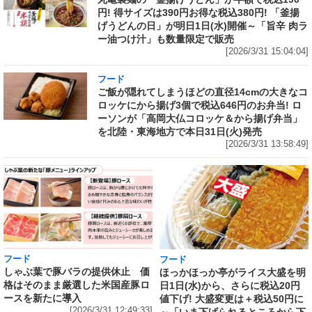
円! 得サイズは390円お得な税込380円! 「釜揚
げうどんの日」が明日1日(水)開催～「旨辛 肉ラ
ー油つけ汁」も数量限定で販売
[2026/3/31 15:04:04]
フード
ご飯が隠れてしまうほどの直径14cmの大きなコ
ロッケにから揚げ3個で税込646円のお弁当! ロ
ーソンが「高岡大仏コロッケ＆から揚げ弁当」
を北陸・東海地方で本日31日(火)発売
[2026/3/31 13:58:49]
フード
フード
しゃぶ葉で豚バラの提供休止 価
ほっかほっか亭がライス大盛を明
格はそのまま厳選した米国産豚ロ
日1日(水)から、さらに税込20円
ースを新たに導入
値下げ! 大盛変更は＋税込50円に
[2026/3/31 12:49:33]
～「いま下げられるところから下