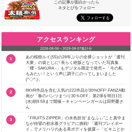
この記事が面白かったら
ネタとぴをフォロー
アクセスランキング
2026-08-06
～
2026-08-07
集計分
あの桜樹ルイ(55)の28年ぶりの全裸ショットが「週刊
1
大衆」の袋とじに! 長らく絶版となっていた写真集
「櫻 - SAKURA -」もデジタル限定で発売～「今の私
もみたい！という声に調子にのってしまいました
(^◇^;)」
8KVR作品を含む人気の222作品が30%OFF! FANZA動
2
画が「春のパンツまつり30％OFF」第2弾を明日1日
(水)朝9:59まで開催～キャンペーンガールは田野憂さ
ん
「FRUITS ZIPPER」の水色担当“まなふぃ”こと真中ま
3
なが待望の初水着グラビアに挑戦! 「週刊プレイボー
イ」でメリハリのある美ボディを披露～「ビキニとか