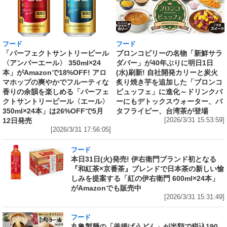
フード
フード
「パーフェクトサントリービール
ブロンコビリーの名物「新鮮サラ
〈アンバーエール〉 350ml×24
ダバー」が40年ぶりに明日1日
本」がAmazonで18%OFF! アロ
(水)刷新! 自社開発カリーと炭火
マホップの爽やかでフルーティな
炙り焼き芋を追加した「ブロンコ
香りの余韻を楽しめる「パーフェ
ビュッフェ」に進化～ドリンクバ
クトサントリービール〈エール〉
ーにもデトックスウォーター、バ
350ml×24本」は26%OFFで5月
タフライピー、台湾茶が登場
12日発売
[2026/3/31 15:53:59]
[2026/3/31 17:56:05]
フード
本日31日(火)発売! 伊右衛門ブランド初となる
『和紅茶×京番茶』ブレンドで日本茶の新しい愉
しみを提案する「紅の伊右衛門 600ml×24本」
がAmazonでも販売中
[2026/3/31 15:31:49]
フード
丸亀製麺の「釜揚げうどん」が半額で税込190