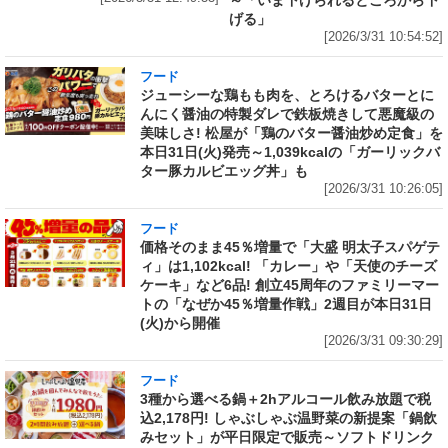
げる」
[2026/3/31 10:54:52]
フード
ジューシーな鶏もも肉を、とろけるバターとに
んにく醤油の特製ダレで鉄板焼きして悪魔級の
美味しさ! 松屋が「鶏のバター醤油炒め定食」を
本日31日(火)発売～1,039kcalの「ガーリックバ
ター豚カルビエッグ丼」も
[2026/3/31 10:26:05]
フード
価格そのまま45％増量で「大盛 明太子スパゲテ
ィ」は1,102kcal! 「カレー」や「天使のチーズ
ケーキ」など6品! 創立45周年のファミリーマー
トの「なぜか45％増量作戦」2週目が本日31日
(火)から開催
[2026/3/31 09:30:29]
フード
3種から選べる鍋＋2hアルコール飲み放題で税
込2,178円! しゃぶしゃぶ温野菜の新提案「鍋飲
みセット」が平日限定で販売～ソフトドリンク