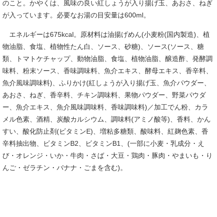
のこと。かやくは、風味の良い紅しょうが入り揚げ玉、あおさ、ねぎ
が入っています。必要なお湯の目安量は600ml。
エネルギーは675kcal。原材料は油揚げめん(小麦粉(国内製造)、植
物油脂、食塩、植物性たん白、ソース、砂糖)、ソース(ソース、糖
類、トマトケチャップ、動物油脂、食塩、植物油脂、醸造酢、発酵調
味料、粉末ソース、香味調味料、魚介エキス、酵母エキス、香辛料、
魚介風味調味料)、ふりかけ(紅しょうが入り揚げ玉、魚介パウダー、
あおさ、ねぎ、香辛料、チキン調味料、果物パウダー、野菜パウダ
ー、魚介エキス、魚介風味調味料、香味調味料)／加工でん粉、カラ
メル色素、酒精、炭酸カルシウム、調味料(アミノ酸等)、香料、かん
すい、酸化防止剤(ビタミンE)、増粘多糖類、酸味料、紅麹色素、香
辛料抽出物、ビタミンB2、ビタミンB1、(一部に小麦・乳成分・え
び・オレンジ・いか・牛肉・さば・大豆・鶏肉・豚肉・やまいも・り
んご・ゼラチン・バナナ・ごまを含む)。