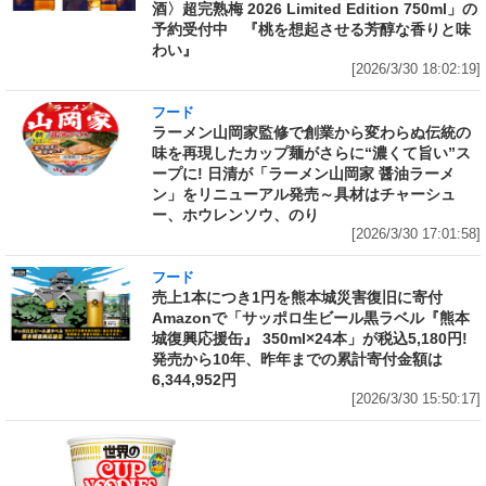
酒〉超完熟梅 2026 Limited Edition 750ml」の
予約受付中 『桃を想起させる芳醇な香りと味
わい』
[2026/3/30 18:02:19]
フード
ラーメン山岡家監修で創業から変わらぬ伝統の
味を再現したカップ麺がさらに“濃くて旨い”ス
ープに! 日清が「ラーメン山岡家 醤油ラーメ
ン」をリニューアル発売～具材はチャーシュ
ー、ホウレンソウ、のり
[2026/3/30 17:01:58]
フード
売上1本につき1円を熊本城災害復旧に寄付
Amazonで「サッポロ生ビール黒ラベル『熊本
城復興応援缶』 350ml×24本」が税込5,180円!
発売から10年、昨年までの累計寄付金額は
6,344,952円
[2026/3/30 15:50:17]