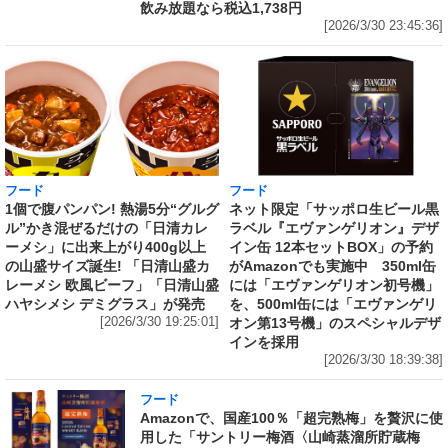
飲み放題なら税込1,738円
[2026/3/30 23:45:36]
フード
フード
1個で腹パンパン! 熱湯5分“グルグ
ネット限定「サッポロ生ビール黒
ル”かき混ぜるだけの「日清カレ
ラベル『エヴァンゲリオン』デザ
ーメシ」に出来上がり400g以上
イン缶 12本セットBOX」の予約
の山盛サイズ誕生! 「日清山盛カ
がAmazonでも実施中 350ml缶
レーメシ 欧風ビーフ」「日清山盛
には「エヴァンゲリオン初号機」
ハヤシメシ デミグラス」が発売
を、500ml缶には「エヴァンゲリ
[2026/3/30 19:25:01]
オン第13号機」のスペシャルデザ
インを採用
[2026/3/30 18:39:38]
フード
Amazonで、国産100％「超完熟梅」を贅沢に使
用した「サントリー梅酒〈山崎蒸溜所貯蔵梅