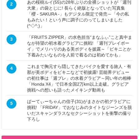
あの桜樹ルイ(55)の28年ぶりの全裸ショットが「週刊
2
大衆」の袋とじに! 長らく絶版となっていた写真集
「櫻 - SAKURA -」もデジタル限定で発売～「今の私
もみたい！という声に調子にのってしまいました
(^◇^;)」
「FRUITS ZIPPER」の水色担当“まなふぃ”こと真中ま
3
なが待望の初水着グラビアに挑戦! 「週刊プレイボー
イ」でメリハリのある美ボディを披露～「ビキニとか
下着みたいなものを人前で着るのは初めてかも」
これまで胸元すら隠してきたバイクを愛する旅人・有
4
那が美ボディをビキニなどで初披露! 芸能界デビュー
の初仕事は「週プレ」の水着グラビア～同い年の相棒
「Honda X4」で日本全国2万km以上走破。グラビア
挑戦への想いも語ったメイキング動画も
ぱーてぃーちゃんの信子(31)がまさかの初グラビアに
5
挑戦! 「FRIDAY」でおなじみのタイトなジーンズを脱
いだスキャンダラスなセクシーショットを衝撃の撮り
下ろし