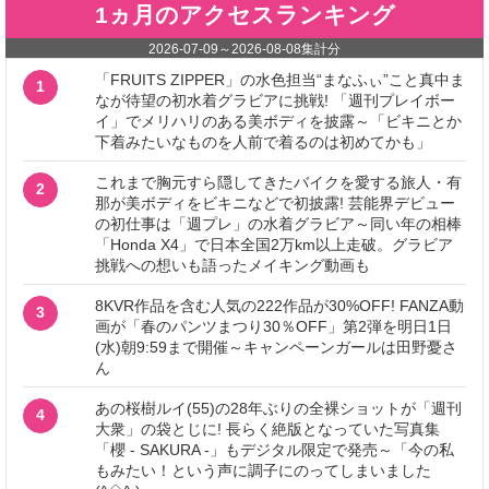
1ヵ月のアクセスランキング
2026-07-09
～
2026-08-08
集計分
「FRUITS ZIPPER」の水色担当“まなふぃ”こと真中ま
1
なが待望の初水着グラビアに挑戦! 「週刊プレイボー
イ」でメリハリのある美ボディを披露～「ビキニとか
下着みたいなものを人前で着るのは初めてかも」
これまで胸元すら隠してきたバイクを愛する旅人・有
2
那が美ボディをビキニなどで初披露! 芸能界デビュー
の初仕事は「週プレ」の水着グラビア～同い年の相棒
「Honda X4」で日本全国2万km以上走破。グラビア
挑戦への想いも語ったメイキング動画も
8KVR作品を含む人気の222作品が30%OFF! FANZA動
3
画が「春のパンツまつり30％OFF」第2弾を明日1日
(水)朝9:59まで開催～キャンペーンガールは田野憂さ
ん
あの桜樹ルイ(55)の28年ぶりの全裸ショットが「週刊
4
大衆」の袋とじに! 長らく絶版となっていた写真集
「櫻 - SAKURA -」もデジタル限定で発売～「今の私
もみたい！という声に調子にのってしまいました