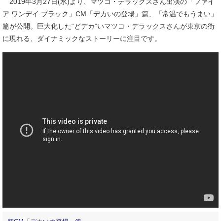
2019年3月27日(水)より、マツコ・デラックスさん出演の「ファイ
ア ワンデイ ブラック」CM「デカいの登場」篇、「常温でもうまい」
篇が公開。巨大化した“どデカ”いマツコ・デラックスさんが東京の街
に現れる、ダイナミックなストーリーに注目です。