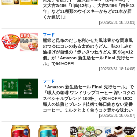
大大吉2/466「山崎12年」、大吉2/466「白州12
年」など11種類のウイスキーからどの1本が届
くか運試し!
[2026/3/31 18:30:01]
フード
鰹節と昆布のだしを利かせた風味豊かな関東風
のつゆにコシのある太めのうどん、味のしみた
油揚げが自慢の「赤いきつねうどん 東 96g×12
個」が「Amazon 新生活セール Final 先行セー
ル」で54%OFF!
[2026/3/31 18:14:08]
フード
「Amazon 新生活セール Final 先行セール」で
「職人の珈琲 ワンドリップコーヒー 深いコクの
スペシャルブレンド 100杯」が20%OFF! UCC
職人の焙煎とブレンド技術で毎日飽きない定番
コーヒー。ミルクとよく合うコク豊かな味わい
[2026/3/31 18:06:07]