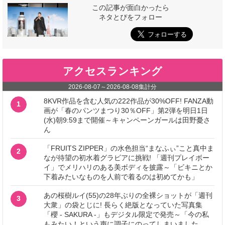
この記事が面白かったら
ネタとぴをフォロー
アクセスランキング
2026-08-07
～
2026-08-08
集計分
8KVR作品を含む人気の222作品が30%OFF! FANZA動
1
画が「春のパンツまつり30％OFF」第2弾を明日1日
(水)朝9:59まで開催～キャンペーンガールは田野憂さ
ん
「FRUITS ZIPPER」の水色担当“まなふぃ”こと真中ま
2
なが待望の初水着グラビアに挑戦! 「週刊プレイボー
イ」でメリハリのある美ボディを披露～「ビキニとか
下着みたいなものを人前で着るのは初めてかも」
あの桜樹ルイ(55)の28年ぶりの全裸ショットが「週刊
3
大衆」の袋とじに! 長らく絶版となっていた写真集
「櫻 - SAKURA -」もデジタル限定で発売～「今の私
もみたい！という声に調子にのってしまいました