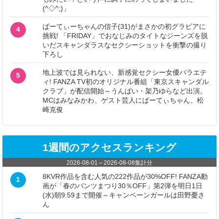
(^◇^;)」
ぱーてぃーちゃんの信子(31)がまさかの初グラビアに
4
挑戦! 「FRIDAY」でおなじみのタイトなジーンズを脱
いだスキャンダラスなセクシーショットを衝撃の撮り
下ろし
地上波では見られない、新感覚セクシー女優バラエテ
5
ィ! FANZA TV初のオリジナル番組「東京スキャンダル
クラブ」が配信開始～うんぱい・架乃ゆらなど出演。
MCはみなみかわ、ゲスト芸人にぱーてぃちゃん、松
崎克俊
1週間のアクセスランキング
2026-08-01
～
2026-08-08
集計分
8KVR作品を含む人気の222作品が30%OFF! FANZA動
1
画が「春のパンツまつり30％OFF」第2弾を明日1日
(水)朝9:59まで開催～キャンペーンガールは田野憂さ
ん