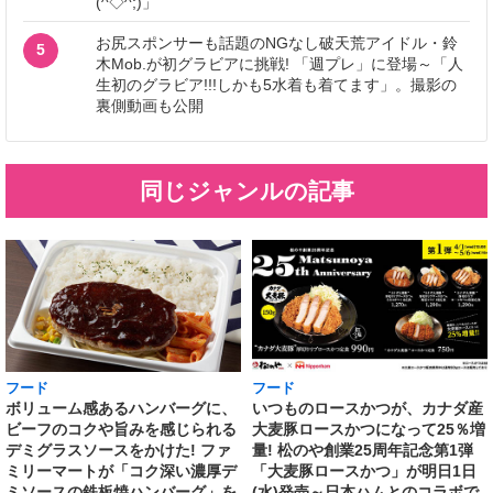
(^◇^;)」
お尻スポンサーも話題のNGなし破天荒アイドル・鈴
5
木Mob.が初グラビアに挑戦! 「週プレ」に登場～「人
生初のグラビア!!!しかも5水着も着てます」。撮影の
裏側動画も公開
同じジャンルの記事
フード
フード
いつものロースかつが、カナダ産
ボリューム感あるハンバーグに、
大麦豚ロースかつになって25％増
ビーフのコクや旨みを感じられる
量! 松のや創業25周年記念第1弾
デミグラスソースをかけた! ファ
「大麦豚ロースかつ」が明日1日
ミリーマートが「コク深い濃厚デ
(水)発売～日本ハムとのコラボで
ミソースの鉄板焼ハンバーグ」を