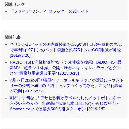
関連リンク
「ファイア ワンデイ ブラック」公式サイト
関連記事
キリンが2Lペットの国内最軽量を0.6g更新! 口部軽量化の実現
で年間約107トンのペット樹脂と約375トンのCO2削減が可能
[2019/3/20]
RADIO FISHが“超刺激的”なラジオ体操を披露! RADIO FISH最
新MV「超ラジオ体操」公開～圧巻のキレキレのラップとダン
スで“躊躇無用遠慮は不要” [2019/3/19]
2月22日は猫の日! 猫型ペットボトルキャップが話題に～サント
リーの公式Twitterの「猫キャップつくってみた」に商品化希望
が殺到 [2019/2/22]
剥がす手間なし! アサヒ飲料がラベルなしのペットボトルを十
六茶や六条麦茶、乳酸菌に拡充し本日5日(火)から順次発売～
Amazon.co.jpでは最大500円引きクーポン [2019/2/5]