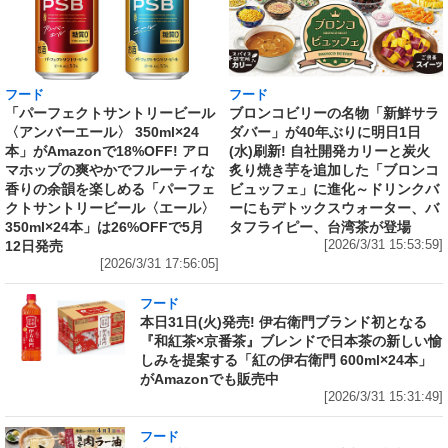
フード
フード
「パーフェクトサントリービール
ブロンコビリーの名物「新鮮サラ
〈アンバーエール〉 350ml×24
ダバー」が40年ぶりに明日1日
本」がAmazonで18%OFF! アロ
(水)刷新! 自社開発カリーと炭火
マホップの爽やかでフルーティな
炙り焼き芋を追加した「ブロンコ
香りの余韻を楽しめる「パーフェ
ビュッフェ」に進化～ドリンクバ
クトサントリービール〈エール〉
ーにもデトックスウォーター、バ
350ml×24本」は26%OFFで5月
タフライピー、台湾茶が登場
12日発売
[2026/3/31 15:53:59]
[2026/3/31 17:56:05]
フード
本日31日(火)発売! 伊右衛門ブランド初となる
『和紅茶×京番茶』ブレンドで日本茶の新しい愉
しみを提案する「紅の伊右衛門 600ml×24本」
がAmazonでも販売中
[2026/3/31 15:31:49]
フード