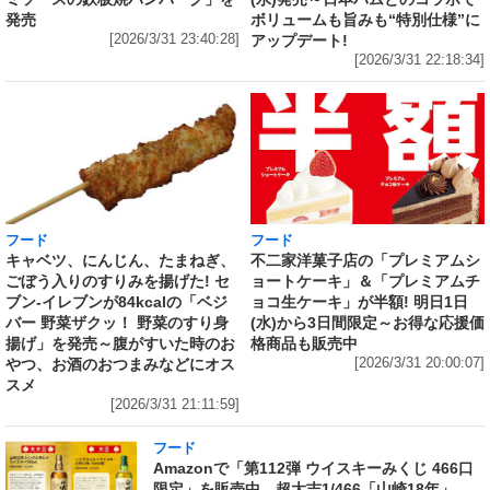
ボリュームも旨みも“特別仕様”に
発売
アップデート!
[2026/3/31 23:40:28]
[2026/3/31 22:18:34]
フード
フード
キャベツ、にんじん、たまねぎ、
不二家洋菓子店の「プレミアムシ
ごぼう入りのすりみを揚げた! セ
ョートケーキ」＆「プレミアムチ
ブン‐イレブンが84kcalの「ベジ
ョコ生ケーキ」が半額! 明日1日
バー 野菜ザクッ！ 野菜のすり身
(水)から3日間限定～お得な応援価
揚げ」を発売～腹がすいた時のお
格商品も販売中
やつ、お酒のおつまみなどにオス
[2026/3/31 20:00:07]
スメ
[2026/3/31 21:11:59]
フード
Amazonで「第112弾 ウイスキーみくじ 466口
限定」を販売中 超大吉1/466「山崎18年」、