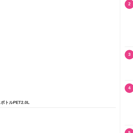
2
3
4
トルPET2.0L
5