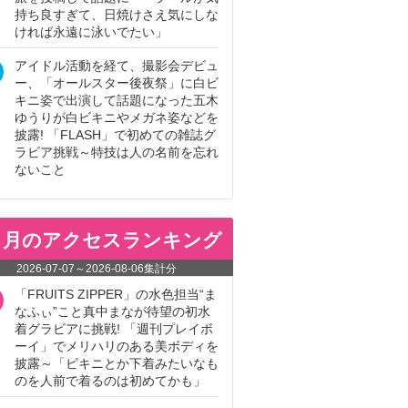
持ち良すぎて、日焼けさえ気にしな
ければ永遠に泳いでたい」
アイドル活動を経て、撮影会デビュ
ー、「オールスター後夜祭」に白ビ
キニ姿で出演して話題になった五木
ゆうりが白ビキニやメガネ姿などを
披露! 「FLASH」で初めての雑誌グ
ラビア挑戦～特技は人の名前を忘れ
ないこと
ヵ月のアクセスランキング
2026-07-07
～
2026-08-06
集計分
「FRUITS ZIPPER」の水色担当“ま
なふぃ”こと真中まなが待望の初水
着グラビアに挑戦! 「週刊プレイボ
ーイ」でメリハリのある美ボディを
披露～「ビキニとか下着みたいなも
のを人前で着るのは初めてかも」