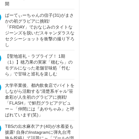
開
ぱーてぃーちゃんの信子(31)がまさ
かの初グラビアに挑戦!
「FRIDAY」でおなじみのタイトな
ジーンズを脱いだスキャンダラスな
セクシーショットを衝撃の撮り下ろ
し
【聖地巡礼・ラブライブ！ 1期
（1）】穂乃果の実家「穂むら」の
モデルになった老舗甘味処「竹む
ら」で甘味と巡礼を楽しむ
大学卒業後、都内飲食店でバイトを
しながら活動する“清楚系ギャル”笹
倉彩が人生初のグラビアに挑戦!
「FLASH」で鮮烈グラビアデビュ
ー～「仲間には『あやちゃみ』と呼
ばれています(笑)」
TBSの出水麻衣アナ(40)が水着姿も
披露! 自身のInstagramに弾丸台湾
旅を投稿して話題に～「プールが気