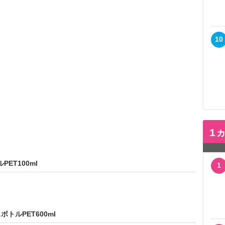
10
1
ET100ml
1
トルPET600ml