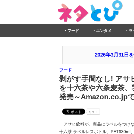
フード
エンタメ
ラ
2026年3月3
フード
剥がす手間なし! ア
を十六茶や六条麦茶、乳
発売～Amazon.co.
リスト
アサヒ飲料が、商品にラベルをつけな
十六茶 ラベルレスボトル」PET630ml、