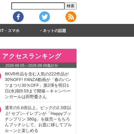
IT・スマホ
ネットの話題
アクセスランキング
2026-08-05
～
2026-08-06
集計分
8KVR作品を含む人気の222作品が
30%OFF! FANZA動画が「春のパン
ツまつり30％OFF」第2弾を明日1
日(水)朝9:59まで開催～キャンペー
ンガールは田野憂さん
通常の5.6倍以上、ビッグの2.3倍以
上! セブン‐イレブンが「Happyプッ
チンプリン 380g」を販売～もちろ
んプッチンして、お皿に移してプル
ル～ンと楽しめる