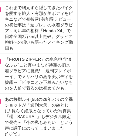
これまで胸元すら隠してきたバイク
を愛する旅人・有那が美ボディをビ
キニなどで初披露! 芸能界デビュー
の初仕事は「週プレ」の水着グラビ
ア～同い年の相棒「Honda X4」で
日本全国2万km以上走破。グラビア
挑戦への想いも語ったメイキング動
画も
「FRUITS ZIPPER」の水色担当“ま
なふぃ”こと真中まなが待望の初水
着グラビアに挑戦! 「週刊プレイボ
ーイ」でメリハリのある美ボディを
披露～「ビキニとか下着みたいなも
のを人前で着るのは初めてかも」
あの桜樹ルイ(55)の28年ぶりの全裸
ショットが「週刊大衆」の袋とじ
に! 長らく絶版となっていた写真集
「櫻 - SAKURA -」もデジタル限定
で発売～「今の私もみたい！という
声に調子にのってしまいました
(^◇^;)」