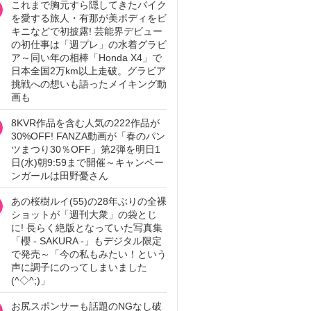
これまで胸元すら隠してきたバイク
を愛する旅人・有那が美ボディをビ
キニなどで初披露! 芸能界デビュー
の初仕事は「週プレ」の水着グラビ
ア～同い年の相棒「Honda X4」で
日本全国2万km以上走破。グラビア
挑戦への想いも語ったメイキング動
画も
8KVR作品を含む人気の222作品が
30%OFF! FANZA動画が「春のパン
ツまつり30％OFF」第2弾を明日1
日(水)朝9:59まで開催～キャンペー
ンガールは田野憂さん
あの桜樹ルイ(55)の28年ぶりの全裸
ショットが「週刊大衆」の袋とじ
に! 長らく絶版となっていた写真集
「櫻 - SAKURA -」もデジタル限定
で発売～「今の私もみたい！という
声に調子にのってしまいました
(^◇^;)」
お尻スポンサーも話題のNGなし破