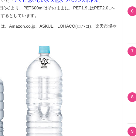
していた「
アサヒ おいしい水 天然水 ラベルレスボトル
」
21日(火)より、PET600mlはそのままに、PET1.9LはPET2.0Lへ
6
大するとしています。
azon.co.jp、ASKUL、LOHACO(ロハコ)、楽天市場や
7
8
9