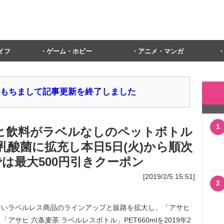
イフ
ゲーム・ホビー
アニメ・マンガ
1日をもちまして記事更新を終了しました
1
サヒ飲料がラベルなしのペットボトル
酸菌に拡充し本日5日(火)から順次
jpでは最大500円引きクーポン
[2019/2/5 15:51]
2
いラベルレス商品のラインアップと販路を拡大し、「アサヒ
「アサヒ 六条麦茶 ラベルレスボトル」PET660mlを2019年2