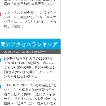
場は「京急平和島 大黒天宝くじ」
マクドナルドが今夏も「ハワイキャ
ンペーン」開催!? 公式Xが「今年の
ハワイは、いつもとちがう。」と投
稿して話題に
週間のアクセスランキング
2026-07-30
～
2026-08-06
集計分
8KVR作品を含む人気の222作品が
30%OFF! FANZA動画が「春のパン
ツまつり30％OFF」第2弾を明日1
日(水)朝9:59まで開催～キャンペー
ンガールは田野憂さん
「FRUITS ZIPPER」の水色担当“ま
なふぃ”こと真中まなが待望の初水
着グラビアに挑戦! 「週刊プレイボ
ーイ」でメリハリのある美ボディを
披露～「ビキニとか下着みたいなも