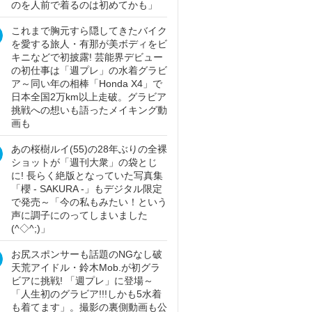
のを人前で着るのは初めてかも」
これまで胸元すら隠してきたバイク
を愛する旅人・有那が美ボディをビ
キニなどで初披露! 芸能界デビュー
の初仕事は「週プレ」の水着グラビ
ア～同い年の相棒「Honda X4」で
日本全国2万km以上走破。グラビア
挑戦への想いも語ったメイキング動
画も
あの桜樹ルイ(55)の28年ぶりの全裸
ショットが「週刊大衆」の袋とじ
に! 長らく絶版となっていた写真集
「櫻 - SAKURA -」もデジタル限定
で発売～「今の私もみたい！という
声に調子にのってしまいました
(^◇^;)」
お尻スポンサーも話題のNGなし破
天荒アイドル・鈴木Mob.が初グラ
ビアに挑戦! 「週プレ」に登場～
「人生初のグラビア!!!しかも5水着
も着てます」。撮影の裏側動画も公