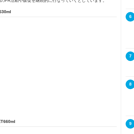
のPR活動や販促を継続的に行なっていくとしています。
30ml
6
7
8
660ml
9