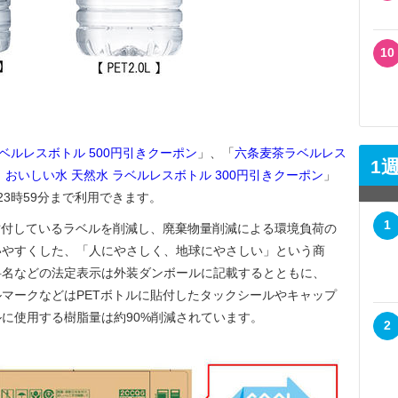
10
ベルレスボトル 500円引きクーポン
」、「
六条麦茶ラベルレス
1
 おいしい水 天然水 ラベルレスボトル 300円引きクーポン
」
木)23時59分まで利用できます。
1
貼付しているラベルを削減し、廃棄物量削減による環境負荷の
いやすくした、「人にやさしく、地球にやさしい」という商
料名などの法定表示は外装ダンボールに記載するとともに、
マークなどはPETボトルに貼付したタックシールやキャップ
に使用する樹脂量は約90%削減されています。
2