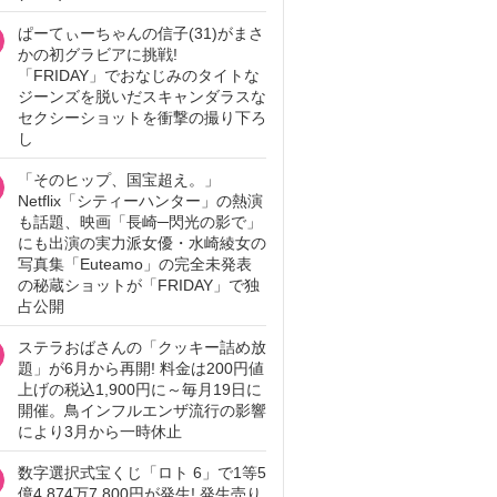
ぱーてぃーちゃんの信子(31)がまさ
かの初グラビアに挑戦!
「FRIDAY」でおなじみのタイトな
ジーンズを脱いだスキャンダラスな
セクシーショットを衝撃の撮り下ろ
し
「そのヒップ、国宝超え。」
Netflix「シティーハンター」の熱演
も話題、映画「長崎─閃光の影で」
にも出演の実力派女優・水崎綾女の
写真集「Euteamo」の完全未発表
の秘蔵ショットが「FRIDAY」で独
占公開
ステラおばさんの「クッキー詰め放
題」が6月から再開! 料金は200円値
上げの税込1,900円に～毎月19日に
開催。鳥インフルエンザ流行の影響
により3月から一時休止
数字選択式宝くじ「ロト 6」で1等5
億4,874万7,800円が発生! 発生売り