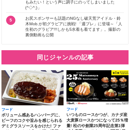
もみたい！という声に調子にのってしまいました
(^◇^;)」
お尻スポンサーも話題のNGなし破天荒アイドル・鈴
5
木Mob.が初グラビアに挑戦! 「週プレ」に登場～「人
生初のグラビア!!!しかも5水着も着てます」。撮影の
裏側動画も公開
同じジャンルの記事
フード
フード
いつものロースかつが、カナダ産
ボリューム感あるハンバーグに、
大麦豚ロースかつになって25％増
ビーフのコクや旨みを感じられる
量! 松のや創業25周年記念第1弾
デミグラスソースをかけた! ファ