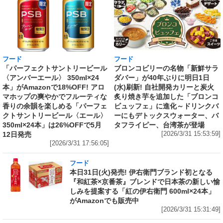
フード
フード
「パーフェクトサントリービール
ブロンコビリーの名物「新鮮サラ
〈アンバーエール〉 350ml×24
ダバー」が40年ぶりに明日1日
本」がAmazonで18%OFF! アロ
(水)刷新! 自社開発カリーと炭火
マホップの爽やかでフルーティな
炙り焼き芋を追加した「ブロンコ
香りの余韻を楽しめる「パーフェ
ビュッフェ」に進化～ドリンクバ
クトサントリービール〈エール〉
ーにもデトックスウォーター、バ
350ml×24本」は26%OFFで5月
タフライピー、台湾茶が登場
12日発売
[2026/3/31 15:53:59]
[2026/3/31 17:56:05]
フード
本日31日(火)発売! 伊右衛門ブランド初となる
『和紅茶×京番茶』ブレンドで日本茶の新しい愉
しみを提案する「紅の伊右衛門 600ml×24本」
がAmazonでも販売中
[2026/3/31 15:31:49]