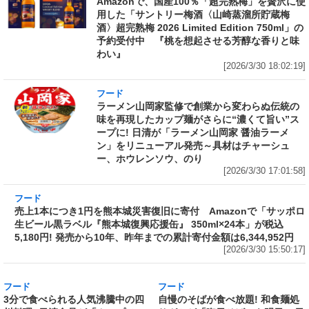
Amazonで、国産100％「超完熟梅」を贅沢に使
用した「サントリー梅酒〈山崎蒸溜所貯蔵梅
酒〉超完熟梅 2026 Limited Edition 750ml」の
予約受付中 『桃を想起させる芳醇な香りと味
わい』
[2026/3/30 18:02:19]
フード
ラーメン山岡家監修で創業から変わらぬ伝統の
味を再現したカップ麺がさらに“濃くて旨い”ス
ープに! 日清が「ラーメン山岡家 醤油ラーメ
ン」をリニューアル発売～具材はチャーシュ
ー、ホウレンソウ、のり
[2026/3/30 17:01:58]
フード
売上1本につき1円を熊本城災害復旧に寄付
Amazonで「サッポロ生ビール黒ラベル『熊本
城復興応援缶』 350ml×24本」が税込5,180円!
発売から10年、昨年までの累計寄付金額は
6,344,952円
[2026/3/30 15:50:17]