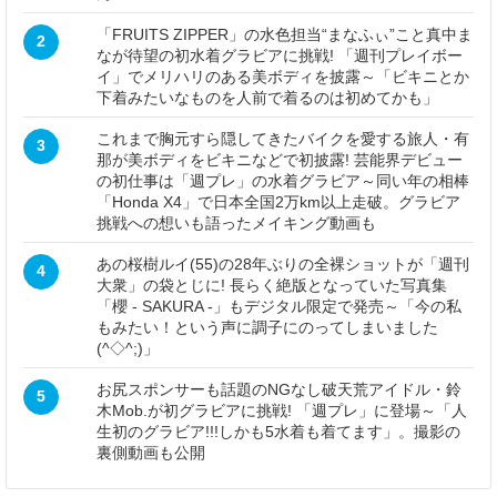
「FRUITS ZIPPER」の水色担当“まなふぃ”こと真中ま
2
なが待望の初水着グラビアに挑戦! 「週刊プレイボー
イ」でメリハリのある美ボディを披露～「ビキニとか
下着みたいなものを人前で着るのは初めてかも」
これまで胸元すら隠してきたバイクを愛する旅人・有
3
那が美ボディをビキニなどで初披露! 芸能界デビュー
の初仕事は「週プレ」の水着グラビア～同い年の相棒
「Honda X4」で日本全国2万km以上走破。グラビア
挑戦への想いも語ったメイキング動画も
あの桜樹ルイ(55)の28年ぶりの全裸ショットが「週刊
4
大衆」の袋とじに! 長らく絶版となっていた写真集
「櫻 - SAKURA -」もデジタル限定で発売～「今の私
もみたい！という声に調子にのってしまいました
(^◇^;)」
お尻スポンサーも話題のNGなし破天荒アイドル・鈴
5
木Mob.が初グラビアに挑戦! 「週プレ」に登場～「人
生初のグラビア!!!しかも5水着も着てます」。撮影の
裏側動画も公開