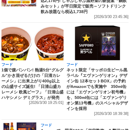
込2,178円! しゃぶしゃぶ温野菜の新提案「鍋飲
みセット」が平日限定で販売～ソフトドリンク
飲み放題なら税込1,738円
[2026/3/30 23:45:36]
フード
フード
1個で腹パンパン! 熱湯5分“グルグ
ネット限定「サッポロ生ビール黒
ル”かき混ぜるだけの「日清カレ
ラベル『エヴァンゲリオン』デザ
ーメシ」に出来上がり400g以上
イン缶 12本セットBOX」の予約
の山盛サイズ誕生! 「日清山盛カ
がAmazonでも実施中 350ml缶
レーメシ 欧風ビーフ」「日清山盛
には「エヴァンゲリオン初号機」
ハヤシメシ デミグラス」が発売
を、500ml缶には「エヴァンゲリ
[2026/3/30 19:25:01]
オン第13号機」のスペシャルデザ
インを採用
[2026/3/30 18:39:38]
フード