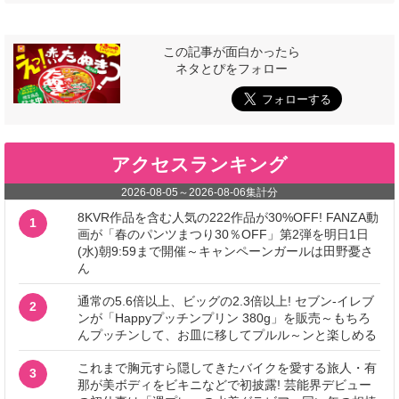
この記事が面白かったら
ネタとぴをフォロー
アクセスランキング
2026-08-05
～
2026-08-06
集計分
8KVR作品を含む人気の222作品が30%OFF! FANZA動
1
画が「春のパンツまつり30％OFF」第2弾を明日1日
(水)朝9:59まで開催～キャンペーンガールは田野憂さ
ん
通常の5.6倍以上、ビッグの2.3倍以上! セブン‐イレブ
2
ンが「Happyプッチンプリン 380g」を販売～もちろ
んプッチンして、お皿に移してプルル～ンと楽しめる
これまで胸元すら隠してきたバイクを愛する旅人・有
3
那が美ボディをビキニなどで初披露! 芸能界デビュー