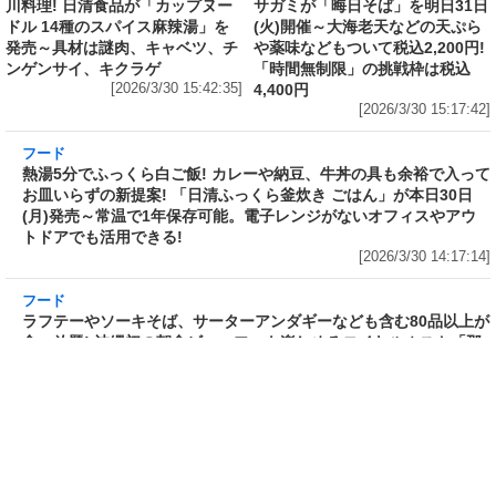
フード
フード
3分で食べられる人気沸騰中の四
自慢のそばが食べ放題! 和食麺処
川料理! 日清食品が「カップヌー
サガミが「晦日そば」を明日31日
ドル 14種のスパイス麻辣湯」を
(火)開催～大海老天などの天ぷら
発売～具材は謎肉、キャベツ、チ
や薬味などもついて税込2,200円!
ンゲンサイ、キクラゲ
「時間無制限」の挑戦枠は税込
[2026/3/30 15:42:35]
4,400円
[2026/3/30 15:17:42]
フード
熱湯5分でふっくら白ご飯! カレーや納豆、牛丼
の具も余裕で入ってお皿いらずの新提案! 「日清
ふっくら釜炊き ごはん」が本日30日(月)発売～
常温で1年保存可能。電子レンジがないオフィス
やアウトドアでも活用できる!
[2026/3/30 14:17:14]
フード