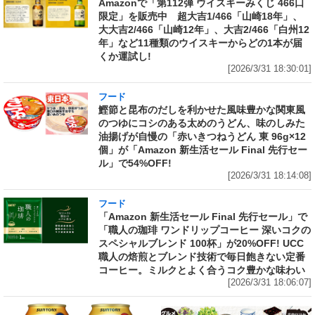
Amazonで「第112弾 ウイスキーみくじ 466口
限定」を販売中 超大吉1/466「山崎18年」、
大大吉2/466「山崎12年」、大吉2/466「白州12
年」など11種類のウイスキーからどの1本が届
くか運試し!
[2026/3/31 18:30:01]
フード
鰹節と昆布のだしを利かせた風味豊かな関東風
のつゆにコシのある太めのうどん、味のしみた
油揚げが自慢の「赤いきつねうどん 東 96g×12
個」が「Amazon 新生活セール Final 先行セー
ル」で54%OFF!
[2026/3/31 18:14:08]
フード
「Amazon 新生活セール Final 先行セール」で
「職人の珈琲 ワンドリップコーヒー 深いコクの
スペシャルブレンド 100杯」が20%OFF! UCC
職人の焙煎とブレンド技術で毎日飽きない定番
コーヒー。ミルクとよく合うコク豊かな味わい
[2026/3/31 18:06:07]