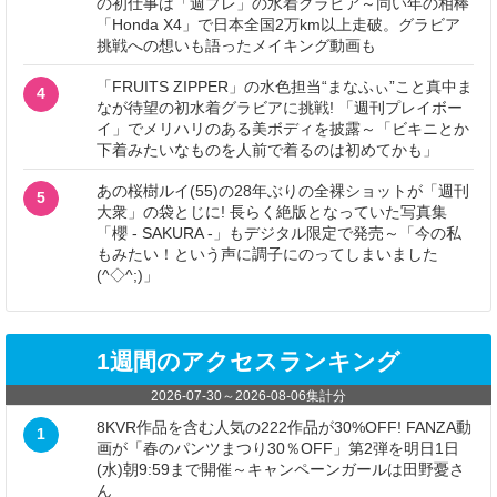
の初仕事は「週プレ」の水着グラビア～同い年の相棒
「Honda X4」で日本全国2万km以上走破。グラビア
挑戦への想いも語ったメイキング動画も
「FRUITS ZIPPER」の水色担当“まなふぃ”こと真中ま
4
なが待望の初水着グラビアに挑戦! 「週刊プレイボー
イ」でメリハリのある美ボディを披露～「ビキニとか
下着みたいなものを人前で着るのは初めてかも」
あの桜樹ルイ(55)の28年ぶりの全裸ショットが「週刊
5
大衆」の袋とじに! 長らく絶版となっていた写真集
「櫻 - SAKURA -」もデジタル限定で発売～「今の私
もみたい！という声に調子にのってしまいました
(^◇^;)」
1週間のアクセスランキング
2026-07-30
～
2026-08-06
集計分
8KVR作品を含む人気の222作品が30%OFF! FANZA動
1
画が「春のパンツまつり30％OFF」第2弾を明日1日
(水)朝9:59まで開催～キャンペーンガールは田野憂さ
ん