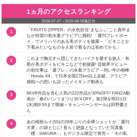
1ヵ月のアクセスランキング
2026-07-07
～
2026-08-06
集計分
「FRUITS ZIPPER」の水色担当“まなふぃ”こと真中ま
1
なが待望の初水着グラビアに挑戦! 「週刊プレイボー
イ」でメリハリのある美ボディを披露～「ビキニとか
下着みたいなものを人前で着るのは初めてかも」
これまで胸元すら隠してきたバイクを愛する旅人・有
2
那が美ボディをビキニなどで初披露! 芸能界デビュー
の初仕事は「週プレ」の水着グラビア～同い年の相棒
「Honda X4」で日本全国2万km以上走破。グラビア
挑戦への想いも語ったメイキング動画も
8KVR作品を含む人気の222作品が30%OFF! FANZA動
3
画が「春のパンツまつり30％OFF」第2弾を明日1日
(水)朝9:59まで開催～キャンペーンガールは田野憂さ
ん
あの桜樹ルイ(55)の28年ぶりの全裸ショットが「週刊
4
大衆」の袋とじに! 長らく絶版となっていた写真集
「櫻 - SAKURA -」もデジタル限定で発売～「今の私