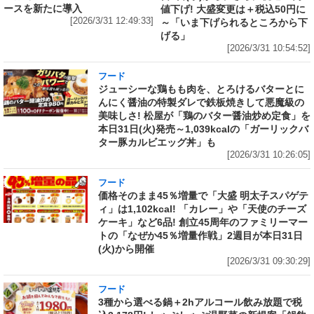
ースを新たに導入
値下げ! 大盛変更は＋税込50円に
[2026/3/31 12:49:33]
～「いま下げられるところから下
げる」
[2026/3/31 10:54:52]
フード
ジューシーな鶏もも肉を、とろけるバターとに
んにく醤油の特製ダレで鉄板焼きして悪魔級の
美味しさ! 松屋が「鶏のバター醤油炒め定食」を
本日31日(火)発売～1,039kcalの「ガーリックバ
ター豚カルビエッグ丼」も
[2026/3/31 10:26:05]
フード
価格そのまま45％増量で「大盛 明太子スパゲテ
ィ」は1,102kcal! 「カレー」や「天使のチーズ
ケーキ」など6品! 創立45周年のファミリーマー
トの「なぜか45％増量作戦」2週目が本日31日
(火)から開催
[2026/3/31 09:30:29]
フード
3種から選べる鍋＋2hアルコール飲み放題で税