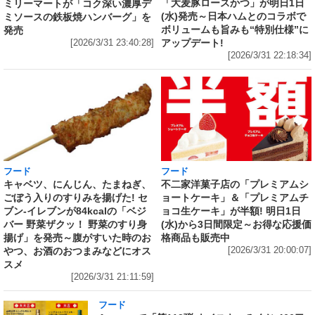
「大麦豚ロースかつ」が明日1日
ミリーマートが「コク深い濃厚デ
(水)発売～日本ハムとのコラボで
ミソースの鉄板焼ハンバーグ」を
ボリュームも旨みも“特別仕様”に
発売
アップデート!
[2026/3/31 23:40:28]
[2026/3/31 22:18:34]
フード
フード
キャベツ、にんじん、たまねぎ、
不二家洋菓子店の「プレミアムシ
ごぼう入りのすりみを揚げた! セ
ョートケーキ」＆「プレミアムチ
ブン‐イレブンが84kcalの「ベジ
ョコ生ケーキ」が半額! 明日1日
バー 野菜ザクッ！ 野菜のすり身
(水)から3日間限定～お得な応援価
揚げ」を発売～腹がすいた時のお
格商品も販売中
やつ、お酒のおつまみなどにオス
[2026/3/31 20:00:07]
スメ
[2026/3/31 21:11:59]
フード