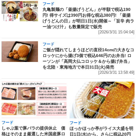
フード
丸亀製麺の「釜揚げうどん」が半額で税込190
円! 得サイズは390円お得な税込380円! 「釜揚
げうどんの日」が明日1日(水)開催～「旨辛 肉ラ
ー油つけ汁」も数量限定で販売
[2026/3/31 15:04:04]
フード
ご飯が隠れてしまうほどの直径14cmの大きなコ
ロッケにから揚げ3個で税込646円のお弁当! ロ
ーソンが「高岡大仏コロッケ＆から揚げ弁当」
を北陸・東海地方で本日31日(火)発売
[2026/3/31 13:58:49]
フード
フード
しゃぶ葉で豚バラの提供休止 価
ほっかほっか亭がライス大盛を明
格はそのまま厳選した米国産豚ロ
日1日(水)から、さらに税込20円