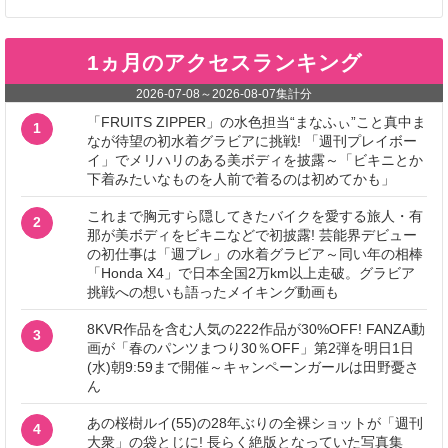
1ヵ月のアクセスランキング
2026-07-08
～
2026-08-07
集計分
「FRUITS ZIPPER」の水色担当“まなふぃ”こと真中ま
1
なが待望の初水着グラビアに挑戦! 「週刊プレイボー
イ」でメリハリのある美ボディを披露～「ビキニとか
下着みたいなものを人前で着るのは初めてかも」
これまで胸元すら隠してきたバイクを愛する旅人・有
2
那が美ボディをビキニなどで初披露! 芸能界デビュー
の初仕事は「週プレ」の水着グラビア～同い年の相棒
「Honda X4」で日本全国2万km以上走破。グラビア
挑戦への想いも語ったメイキング動画も
8KVR作品を含む人気の222作品が30%OFF! FANZA動
3
画が「春のパンツまつり30％OFF」第2弾を明日1日
(水)朝9:59まで開催～キャンペーンガールは田野憂さ
ん
あの桜樹ルイ(55)の28年ぶりの全裸ショットが「週刊
4
大衆」の袋とじに! 長らく絶版となっていた写真集