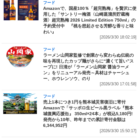
フード
Amazonで、国産100％「超完熟梅」を贅沢に使
用した「サントリー梅酒〈山崎蒸溜所貯蔵梅
酒〉超完熟梅 2026 Limited Edition 750ml」の
予約受付中 『桃を想起させる芳醇な香りと味
わい』
[2026/3/30 18:02:19]
フード
ラーメン山岡家監修で創業から変わらぬ伝統の
味を再現したカップ麺がさらに“濃くて旨い”ス
ープに! 日清が「ラーメン山岡家 醤油ラーメ
ン」をリニューアル発売～具材はチャーシュ
ー、ホウレンソウ、のり
[2026/3/30 17:01:58]
フード
売上1本につき1円を熊本城災害復旧に寄付
Amazonで「サッポロ生ビール黒ラベル『熊本
城復興応援缶』 350ml×24本」が税込5,180円!
発売から10年、昨年までの累計寄付金額は
6,344,952円
[2026/3/30 15:50:17]