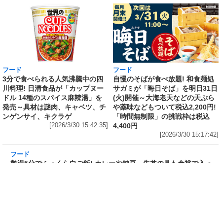
フード
フード
3分で食べられる人気沸騰中の四
自慢のそばが食べ放題! 和食麺処
川料理! 日清食品が「カップヌー
サガミが「晦日そば」を明日31日
ドル 14種のスパイス麻辣湯」を
(火)開催～大海老天などの天ぷら
発売～具材は謎肉、キャベツ、チ
や薬味などもついて税込2,200円!
ンゲンサイ、キクラゲ
「時間無制限」の挑戦枠は税込
[2026/3/30 15:42:35]
4,400円
[2026/3/30 15:17:42]
フード
熱湯5分でふっくら白ご飯! カレーや納豆、牛丼
の具も余裕で入ってお皿いらずの新提案! 「日清
ふっくら釜炊き ごはん」が本日30日(月)発売～
常温で1年保存可能。電子レンジがないオフィス
やアウトドアでも活用できる!
[2026/3/30 14:17:14]