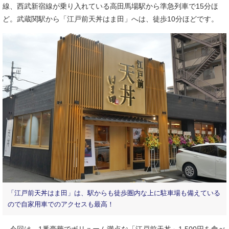
線、西武新宿線が乗り入れている高田馬場駅から準急列車で15分ほ
ど。武蔵関駅から「江戸前天丼はま田」へは、徒歩10分ほどです。
「江戸前天丼はま田」は、駅からも徒歩圏内な上に駐車場も備えている
ので自家用車でのアクセスも最高！