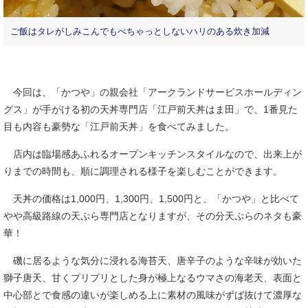
ご飯はタレがしみこんでもべちゃっとしないハリのある炊き加減
今回は、「かつや」の親会社「アークランドサービスホールディン
グス」が手がける初の天丼専門店「江戸前天丼はま田」で、1番見た
目も内容も豪勢な「江戸前天丼」を食べてみました。
店内は臨場感あふれるオープンキッチンスタイルなので、出来上が
りまでの時間も、順に調理される様子を楽しむことができます。
天丼の価格は1,000円、1,300円、1,500円と、「かつや」と比べて
やや高級路線の天ぷら専門店となりますが、その分天ぷらのネタも豪
華！
磯に居るような気分に浸れる海苔天、唐辛子のような辛味が効いた
獅子唐天、甘くプリプリとした身が極上なるウマさの海老天、表面と
中心部とで食感の違いが楽しめる上に素材の風味がずば抜けて濃厚な