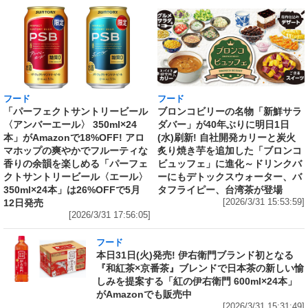
フード
フード
「パーフェクトサントリービール
ブロンコビリーの名物「新鮮サラ
〈アンバーエール〉 350ml×24
ダバー」が40年ぶりに明日1日
本」がAmazonで18%OFF! アロ
(水)刷新! 自社開発カリーと炭火
マホップの爽やかでフルーティな
炙り焼き芋を追加した「ブロンコ
香りの余韻を楽しめる「パーフェ
ビュッフェ」に進化～ドリンクバ
クトサントリービール〈エール〉
ーにもデトックスウォーター、バ
350ml×24本」は26%OFFで5月
タフライピー、台湾茶が登場
12日発売
[2026/3/31 15:53:59]
[2026/3/31 17:56:05]
フード
本日31日(火)発売! 伊右衛門ブランド初となる
『和紅茶×京番茶』ブレンドで日本茶の新しい愉
しみを提案する「紅の伊右衛門 600ml×24本」
がAmazonでも販売中
[2026/3/31 15:31:49]