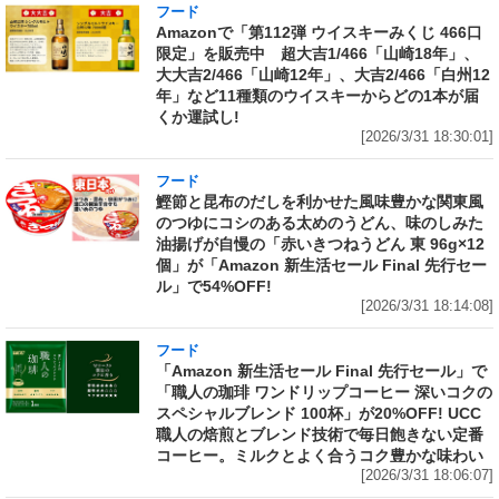
フード
Amazonで「第112弾 ウイスキーみくじ 466口
限定」を販売中 超大吉1/466「山崎18年」、
大大吉2/466「山崎12年」、大吉2/466「白州12
年」など11種類のウイスキーからどの1本が届
くか運試し!
[2026/3/31 18:30:01]
フード
鰹節と昆布のだしを利かせた風味豊かな関東風
のつゆにコシのある太めのうどん、味のしみた
油揚げが自慢の「赤いきつねうどん 東 96g×12
個」が「Amazon 新生活セール Final 先行セー
ル」で54%OFF!
[2026/3/31 18:14:08]
フード
「Amazon 新生活セール Final 先行セール」で
「職人の珈琲 ワンドリップコーヒー 深いコクの
スペシャルブレンド 100杯」が20%OFF! UCC
職人の焙煎とブレンド技術で毎日飽きない定番
コーヒー。ミルクとよく合うコク豊かな味わい
[2026/3/31 18:06:07]