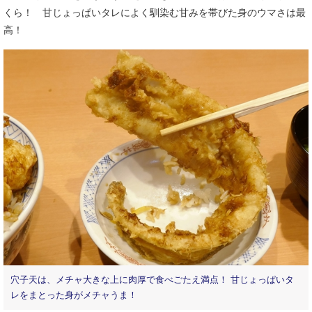
くら！ 甘じょっぱいタレによく馴染む甘みを帯びた身のウマさは最
高！
穴子天は、メチャ大きな上に肉厚で食べごたえ満点！ 甘じょっぱいタ
レをまとった身がメチャうま！