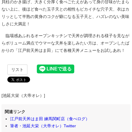
貝柱のかき揚げ、大きく分厚く食べごたえがあって身の甘味がたまら
ない上に、後ほど食べた玉子天との相性もピカイチな穴子天、衣はカ
リッとして半熟の黄身のコクが癖になる玉子天と、ハズレのない美味
しさに大満足！
臨場感あふれるオープンキッチンで天丼が調理される様子を見なが
らボリューム満点でウマーな天丼を楽しみたい方は、オープンしたば
かりの「江戸前天丼はま田」にて各種天丼メニューをお試しあれ！
リスト
[池延大栄（大帝オレ）]
関連リンク
江戸前天丼はま田 練馬関町店（食べログ）
筆者・池延大栄（大帝オレ）Twitter