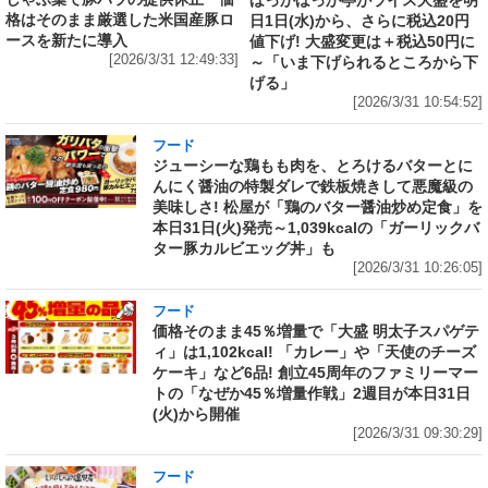
格はそのまま厳選した米国産豚ロ
日1日(水)から、さらに税込20円
ースを新たに導入
値下げ! 大盛変更は＋税込50円に
[2026/3/31 12:49:33]
～「いま下げられるところから下
げる」
[2026/3/31 10:54:52]
フード
ジューシーな鶏もも肉を、とろけるバターとに
んにく醤油の特製ダレで鉄板焼きして悪魔級の
美味しさ! 松屋が「鶏のバター醤油炒め定食」を
本日31日(火)発売～1,039kcalの「ガーリックバ
ター豚カルビエッグ丼」も
[2026/3/31 10:26:05]
フード
価格そのまま45％増量で「大盛 明太子スパゲテ
ィ」は1,102kcal! 「カレー」や「天使のチーズ
ケーキ」など6品! 創立45周年のファミリーマー
トの「なぜか45％増量作戦」2週目が本日31日
(火)から開催
[2026/3/31 09:30:29]
フード