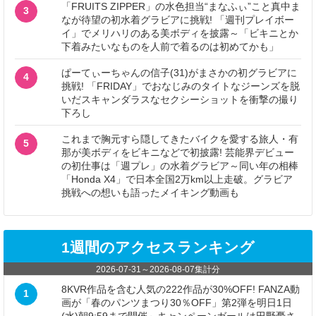
「FRUITS ZIPPER」の水色担当“まなふぃ”こと真中ま
3
なが待望の初水着グラビアに挑戦! 「週刊プレイボー
イ」でメリハリのある美ボディを披露～「ビキニとか
下着みたいなものを人前で着るのは初めてかも」
ぱーてぃーちゃんの信子(31)がまさかの初グラビアに
4
挑戦! 「FRIDAY」でおなじみのタイトなジーンズを脱
いだスキャンダラスなセクシーショットを衝撃の撮り
下ろし
これまで胸元すら隠してきたバイクを愛する旅人・有
5
那が美ボディをビキニなどで初披露! 芸能界デビュー
の初仕事は「週プレ」の水着グラビア～同い年の相棒
「Honda X4」で日本全国2万km以上走破。グラビア
挑戦への想いも語ったメイキング動画も
1週間のアクセスランキング
2026-07-31
～
2026-08-07
集計分
8KVR作品を含む人気の222作品が30%OFF! FANZA動
1
画が「春のパンツまつり30％OFF」第2弾を明日1日
(水)朝9:59まで開催～キャンペーンガールは田野憂さ