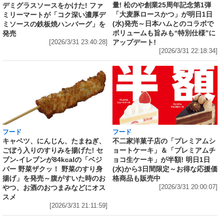
量! 松のや創業25周年記念第1弾
デミグラスソースをかけた! ファ
「大麦豚ロースかつ」が明日1日
ミリーマートが「コク深い濃厚デ
(水)発売～日本ハムとのコラボで
ミソースの鉄板焼ハンバーグ」を
ボリュームも旨みも“特別仕様”に
発売
アップデート!
[2026/3/31 23:40:28]
[2026/3/31 22:18:34]
フード
フード
キャベツ、にんじん、たまねぎ、
不二家洋菓子店の「プレミアムシ
ごぼう入りのすりみを揚げた! セ
ョートケーキ」＆「プレミアムチ
ブン‐イレブンが84kcalの「ベジ
ョコ生ケーキ」が半額! 明日1日
バー 野菜ザクッ！ 野菜のすり身
(水)から3日間限定～お得な応援価
揚げ」を発売～腹がすいた時のお
格商品も販売中
やつ、お酒のおつまみなどにオス
[2026/3/31 20:00:07]
スメ
[2026/3/31 21:11:59]