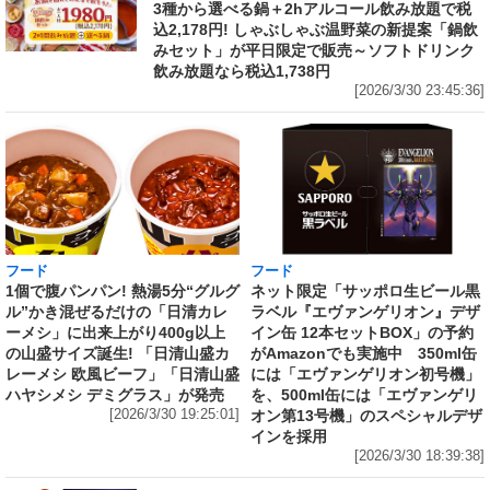
3種から選べる鍋＋2hアルコール飲み放題で税
込2,178円! しゃぶしゃぶ温野菜の新提案「鍋飲
みセット」が平日限定で販売～ソフトドリンク
飲み放題なら税込1,738円
[2026/3/30 23:45:36]
フード
フード
1個で腹パンパン! 熱湯5分“グルグ
ネット限定「サッポロ生ビール黒
ル”かき混ぜるだけの「日清カレ
ラベル『エヴァンゲリオン』デザ
ーメシ」に出来上がり400g以上
イン缶 12本セットBOX」の予約
の山盛サイズ誕生! 「日清山盛カ
がAmazonでも実施中 350ml缶
レーメシ 欧風ビーフ」「日清山盛
には「エヴァンゲリオン初号機」
ハヤシメシ デミグラス」が発売
を、500ml缶には「エヴァンゲリ
[2026/3/30 19:25:01]
オン第13号機」のスペシャルデザ
インを採用
[2026/3/30 18:39:38]