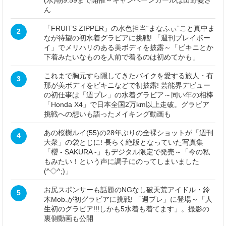
ん
「FRUITS ZIPPER」の水色担当“まなふぃ”こと真中ま
2
なが待望の初水着グラビアに挑戦! 「週刊プレイボー
イ」でメリハリのある美ボディを披露～「ビキニとか
下着みたいなものを人前で着るのは初めてかも」
これまで胸元すら隠してきたバイクを愛する旅人・有
3
那が美ボディをビキニなどで初披露! 芸能界デビュー
の初仕事は「週プレ」の水着グラビア～同い年の相棒
「Honda X4」で日本全国2万km以上走破。グラビア
挑戦への想いも語ったメイキング動画も
あの桜樹ルイ(55)の28年ぶりの全裸ショットが「週刊
4
大衆」の袋とじに! 長らく絶版となっていた写真集
「櫻 - SAKURA -」もデジタル限定で発売～「今の私
もみたい！という声に調子にのってしまいました
(^◇^;)」
お尻スポンサーも話題のNGなし破天荒アイドル・鈴
5
木Mob.が初グラビアに挑戦! 「週プレ」に登場～「人
生初のグラビア!!!しかも5水着も着てます」。撮影の
裏側動画も公開