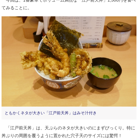
今回は、1番豪華でボリューム満点な「江戸前天丼」1,500円を食べ
てみることに。
ともかくネタが大きい「江戸前天丼」はみそ汁付き
「江戸前天丼」は、天ぷらのネタが大きいのにまずびっくり。特に
丼ぶりの周囲を覆うように置かれた穴子天のサイズには驚愕！