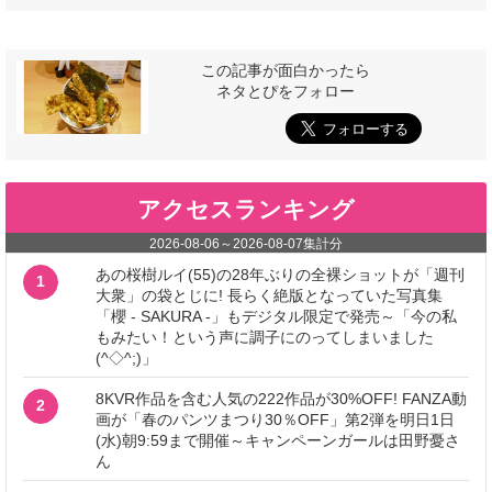
この記事が面白かったら
ネタとぴをフォロー
アクセスランキング
2026-08-06
～
2026-08-07
集計分
あの桜樹ルイ(55)の28年ぶりの全裸ショットが「週刊
1
大衆」の袋とじに! 長らく絶版となっていた写真集
「櫻 - SAKURA -」もデジタル限定で発売～「今の私
もみたい！という声に調子にのってしまいました
(^◇^;)」
8KVR作品を含む人気の222作品が30%OFF! FANZA動
2
画が「春のパンツまつり30％OFF」第2弾を明日1日
(水)朝9:59まで開催～キャンペーンガールは田野憂さ
ん