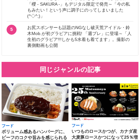
「櫻 - SAKURA -」もデジタル限定で発売～「今の私
もみたい！という声に調子にのってしまいました
(^◇^;)」
お尻スポンサーも話題のNGなし破天荒アイドル・鈴
5
木Mob.が初グラビアに挑戦! 「週プレ」に登場～「人
生初のグラビア!!!しかも5水着も着てます」。撮影の
裏側動画も公開
同じジャンルの記事
フード
フード
いつものロースかつが、カナダ産
ボリューム感あるハンバーグに、
大麦豚ロースかつになって25％増
ビーフのコクや旨みを感じられる