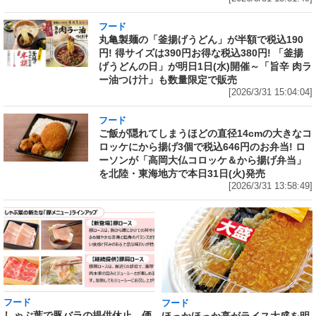
フード
丸亀製麺の「釜揚げうどん」が半額で税込190
円! 得サイズは390円お得な税込380円! 「釜揚
げうどんの日」が明日1日(水)開催～「旨辛 肉ラ
ー油つけ汁」も数量限定で販売
[2026/3/31 15:04:04]
フード
ご飯が隠れてしまうほどの直径14cmの大きなコ
ロッケにから揚げ3個で税込646円のお弁当! ロ
ーソンが「高岡大仏コロッケ＆から揚げ弁当」
を北陸・東海地方で本日31日(火)発売
[2026/3/31 13:58:49]
フード
フード
しゃぶ葉で豚バラの提供休止 価
ほっかほっか亭がライス大盛を明