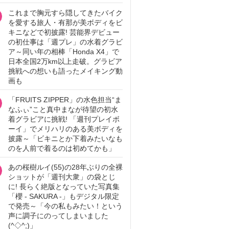
これまで胸元すら隠してきたバイク
を愛する旅人・有那が美ボディをビ
キニなどで初披露! 芸能界デビュー
の初仕事は「週プレ」の水着グラビ
ア～同い年の相棒「Honda X4」で
日本全国2万km以上走破。グラビア
挑戦への想いも語ったメイキング動
画も
「FRUITS ZIPPER」の水色担当“ま
なふぃ”こと真中まなが待望の初水
着グラビアに挑戦! 「週刊プレイボ
ーイ」でメリハリのある美ボディを
披露～「ビキニとか下着みたいなも
のを人前で着るのは初めてかも」
あの桜樹ルイ(55)の28年ぶりの全裸
ショットが「週刊大衆」の袋とじ
に! 長らく絶版となっていた写真集
「櫻 - SAKURA -」もデジタル限定
で発売～「今の私もみたい！という
声に調子にのってしまいました
(^◇^;)」