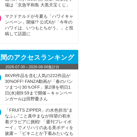
場は「京急平和島 大黒天宝くじ」
マクドナルドが今夏も「ハワイキャ
ンペーン」開催!? 公式Xが「今年の
ハワイは、いつもとちがう。」と投
稿して話題に
週間のアクセスランキング
2026-07-30
～
2026-08-06
集計分
8KVR作品を含む人気の222作品が
30%OFF! FANZA動画が「春のパン
ツまつり30％OFF」第2弾を明日1
日(水)朝9:59まで開催～キャンペー
ンガールは田野憂さん
「FRUITS ZIPPER」の水色担当“ま
なふぃ”こと真中まなが待望の初水
着グラビアに挑戦! 「週刊プレイボ
ーイ」でメリハリのある美ボディを
披露～「ビキニとか下着みたいなも