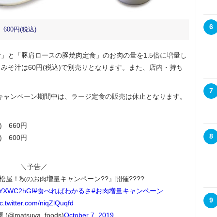
6
600円(税込)
と「豚肩ロースの豚焼肉定食」のお肉の量を1.5倍に増量し
みそ汁は60円(税込)で別売りとなります。また、店内・持ち
7
キャンペーン期間中は、ラージ定食の販売は休止となります。
 660円
8
 600円
＼予告／
松屋！秋のお肉増量キャンペーン??』開催????
/dIYXWC2hGf
#食べればわかるさ
#お肉増量キャンペーン
9
ic.twitter.com/niqZlQuqfd
@matsuya_foods)
October 7, 2019