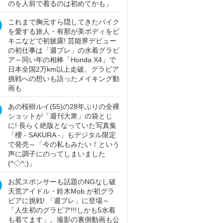
のを人前で着るのは初めてかも」
これまで胸元すら隠してきたバイク
を愛する旅人・有那が美ボディをビ
キニなどで初披露! 芸能界デビュー
の初仕事は「週プレ」の水着グラビ
ア～同い年の相棒「Honda X4」で
日本全国2万km以上走破。グラビア
挑戦への想いも語ったメイキング動
画も
あの桜樹ルイ(55)の28年ぶりの全裸
ショットが「週刊大衆」の袋とじ
に! 長らく絶版となっていた写真集
「櫻 - SAKURA -」もデジタル限定
で発売～「今の私もみたい！という
声に調子にのってしまいました
(^◇^;)」
お尻スポンサーも話題のNGなし破
天荒アイドル・鈴木Mob.が初グラ
ビアに挑戦! 「週プレ」に登場～
「人生初のグラビア!!!しかも5水着
も着てます」。撮影の裏側動画も公