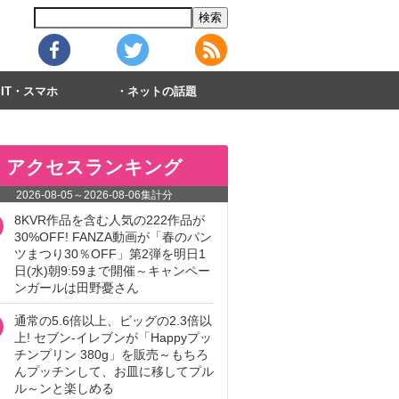
IT・スマホ
ネットの話題
アクセスランキング
2026-08-05
～
2026-08-06
集計分
8KVR作品を含む人気の222作品が
30%OFF! FANZA動画が「春のパン
ツまつり30％OFF」第2弾を明日1
日(水)朝9:59まで開催～キャンペー
ンガールは田野憂さん
通常の5.6倍以上、ビッグの2.3倍以
上! セブン‐イレブンが「Happyプッ
チンプリン 380g」を販売～もちろ
んプッチンして、お皿に移してプル
ル～ンと楽しめる