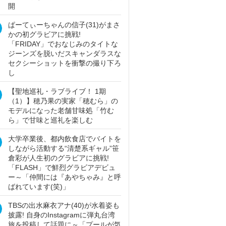
開
ぱーてぃーちゃんの信子(31)がまさ
かの初グラビアに挑戦!
「FRIDAY」でおなじみのタイトな
ジーンズを脱いだスキャンダラスな
セクシーショットを衝撃の撮り下ろ
し
【聖地巡礼・ラブライブ！ 1期
（1）】穂乃果の実家「穂むら」の
モデルになった老舗甘味処「竹む
ら」で甘味と巡礼を楽しむ
大学卒業後、都内飲食店でバイトを
しながら活動する“清楚系ギャル”笹
倉彩が人生初のグラビアに挑戦!
「FLASH」で鮮烈グラビアデビュ
ー～「仲間には『あやちゃみ』と呼
ばれています(笑)」
TBSの出水麻衣アナ(40)が水着姿も
披露! 自身のInstagramに弾丸台湾
旅を投稿して話題に～「プールが気