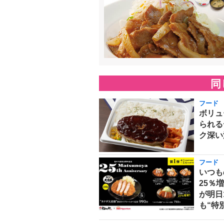
同
フード
ボリュ
られる
ク深い
フード
いつも
25％
が明日
も“特