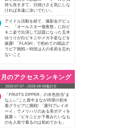
持ち良すぎて、日焼けさえ気にしな
ければ永遠に泳いでたい」
アイドル活動を経て、撮影会デビュ
ー、「オールスター後夜祭」に白ビ
キニ姿で出演して話題になった五木
ゆうりが白ビキニやメガネ姿などを
披露! 「FLASH」で初めての雑誌グ
ラビア挑戦～特技は人の名前を忘れ
ないこと
ヵ月のアクセスランキング
2026-07-07
～
2026-08-06
集計分
「FRUITS ZIPPER」の水色担当“ま
なふぃ”こと真中まなが待望の初水
着グラビアに挑戦! 「週刊プレイボ
ーイ」でメリハリのある美ボディを
披露～「ビキニとか下着みたいなも
のを人前で着るのは初めてかも」