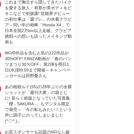
これまで胸元すら隠してきたバイク
を愛する旅人・有那が美ボディをビ
キニなどで初披露! 芸能界デビュー
の初仕事は「週プレ」の水着グラビ
ア～同い年の相棒「Honda X4」で
日本全国2万km以上走破。グラビア
挑戦への想いも語ったメイキング動
画も
8KVR作品を含む人気の222作品が
30%OFF! FANZA動画が「春のパン
ツまつり30％OFF」第2弾を明日1
日(水)朝9:59まで開催～キャンペー
ンガールは田野憂さん
あの桜樹ルイ(55)の28年ぶりの全裸
ショットが「週刊大衆」の袋とじ
に! 長らく絶版となっていた写真集
「櫻 - SAKURA -」もデジタル限定
で発売～「今の私もみたい！という
声に調子にのってしまいました
(^◇^;)」
お尻スポンサーも話題のNGなし破