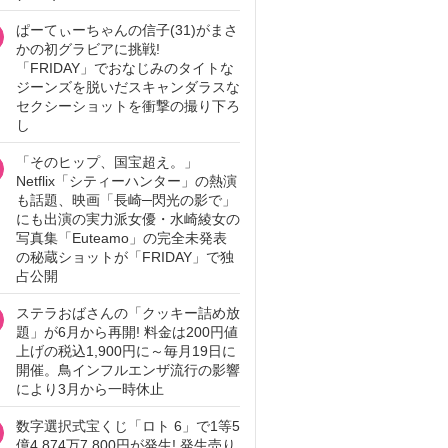
ぱーてぃーちゃんの信子(31)がまさ
かの初グラビアに挑戦!
「FRIDAY」でおなじみのタイトな
ジーンズを脱いだスキャンダラスな
セクシーショットを衝撃の撮り下ろ
し
「そのヒップ、国宝超え。」
Netflix「シティーハンター」の熱演
も話題、映画「長崎─閃光の影で」
にも出演の実力派女優・水崎綾女の
写真集「Euteamo」の完全未発表
の秘蔵ショットが「FRIDAY」で独
占公開
ステラおばさんの「クッキー詰め放
題」が6月から再開! 料金は200円値
上げの税込1,900円に～毎月19日に
開催。鳥インフルエンザ流行の影響
により3月から一時休止
数字選択式宝くじ「ロト 6」で1等5
億4,874万7,800円が発生! 発生売り