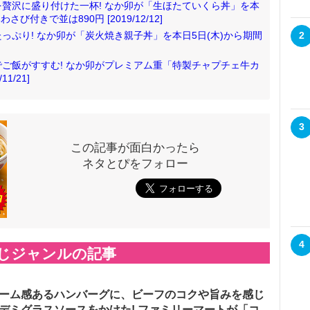
贅沢に盛り付けた一杯! なか卯が「生ほたていくら丼」を本
び付きで並は890円 [2019/12/12]
っぷり! なか卯が「炭火焼き親子丼」を本日5日(木)から期間
2
ご飯がすすむ! なか卯がプレミアム重「特製チャプチェ牛カ
1/21]
3
この記事が面白かったら
ネタとぴをフォロー
4
じジャンルの記事
ーム感あるハンバーグに、ビーフのコクや旨みを感じ
デミグラスソースをかけた! ファミリーマートが「コ