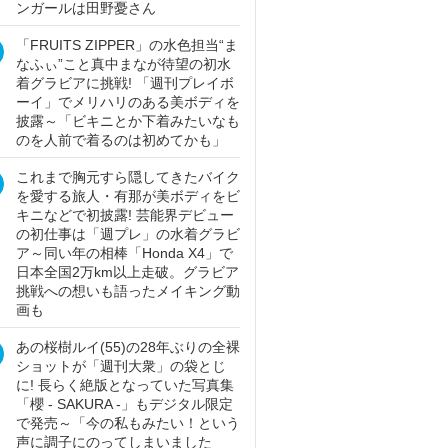
ンガールは田野憂さん
「FRUITS ZIPPER」の水色担当“ま
なふぃ”こと真中まなが待望の初水
着グラビアに挑戦! 「週刊プレイボ
ーイ」でメリハリのある美ボディを
披露～「ビキニとか下着みたいなも
のを人前で着るのは初めてかも」
これまで胸元すら隠してきたバイク
を愛する旅人・有那が美ボディをビ
キニなどで初披露! 芸能界デビュー
の初仕事は「週プレ」の水着グラビ
ア～同い年の相棒「Honda X4」で
日本全国2万km以上走破。グラビア
挑戦への想いも語ったメイキング動
画も
あの桜樹ルイ(55)の28年ぶりの全裸
ショットが「週刊大衆」の袋とじ
に! 長らく絶版となっていた写真集
「櫻 - SAKURA -」もデジタル限定
で発売～「今の私もみたい！という
声に調子にのってしまいました