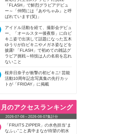
「FLASH」で鮮烈グラビアデビュ
ー～「仲間には『あやちゃみ』と呼
ばれています(笑)」
アイドル活動を経て、撮影会デビュ
ー、「オールスター後夜祭」に白ビ
キニ姿で出演して話題になった五木
ゆうりが白ビキニやメガネ姿などを
披露! 「FLASH」で初めての雑誌グ
ラビア挑戦～特技は人の名前を忘れ
ないこと
桜井日奈子が衝撃の初ビキニ! 芸能
活動10周年記念写真集の先行カッ
トが「FRIDAY」に掲載
ヵ月のアクセスランキング
2026-07-08
～
2026-08-07
集計分
「FRUITS ZIPPER」の水色担当“ま
なふぃ”こと真中まなが待望の初水