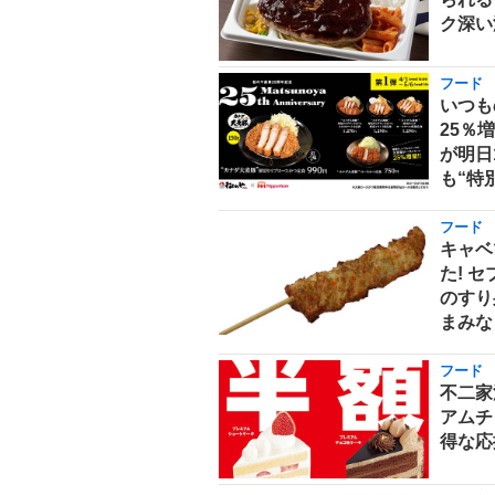
ク深い
フード
いつも
25％
が明日
も“特
フード
キャベ
た! 
のすり
まみな
フード
不二家
アムチ
得な応