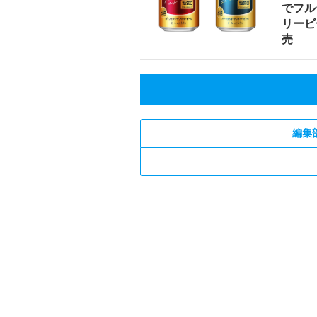
でフル
リービ
売
編集