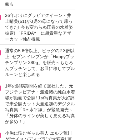
画も
26年ぶりにグラビアクイーン・井
上晴美(51)が3児の母になって帰っ
てきた! 今も変わらぬ圧巻の水着姿
披露! 「FRIDAY」に超貴重なアザ
ーカット独占掲載
通常の5.6倍以上、ビッグの2.3倍以
上! セブン‐イレブンが「Happyプッ
チンプリン 380g」を販売～もちろ
んプッチンして、お皿に移してプル
ル～ンと楽しめる
1年の闘病期間を経て退社した、元
フジテレビアナ・渡邊渚の純白水着
姿が動画で公開! 1st写真集が大好評
で未公開カット大量追加のデジタル
写真集「Re:水平線」が緊急発売～
「身体のラインが美しく見える写真
が多め！」
小胸に悩むギャル芸人 エルフ荒川
が“ナイスバディブラ”で大変身! 薄