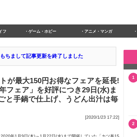
イフ
ゲーム・ホビー
アニメ・マンガ
1日をもちまして記事更新を終了しました
1
トが最大150円お得なフェアを延長!
年フェア」を好評につき29日(水)ま
ごと手鍋で仕上げ、うどん出汁は毎
[2020/1/23 17:22]
2
0年1月9日(木)～1月22日(水)まで開催していた「カツ丼15