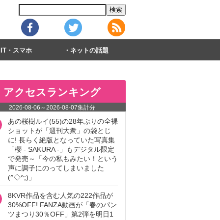
IT・スマホ
ネットの話題
アクセスランキング
2026-08-06
～
2026-08-07
集計分
あの桜樹ルイ(55)の28年ぶりの全裸
ショットが「週刊大衆」の袋とじ
に! 長らく絶版となっていた写真集
「櫻 - SAKURA -」もデジタル限定
で発売～「今の私もみたい！という
声に調子にのってしまいました
(^◇^;)」
8KVR作品を含む人気の222作品が
30%OFF! FANZA動画が「春のパン
ツまつり30％OFF」第2弾を明日1