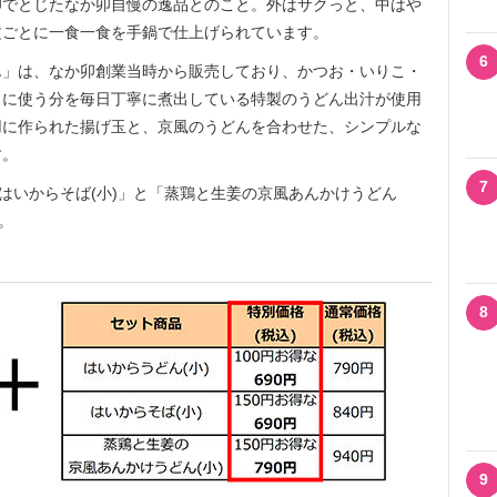
卵でとじたなか卯自慢の逸品とのこと。外はサクっと、中はや
文ごとに一食一食を手鍋で仕上げられています。
6
」は、なか卯創業当時から販売しており、かつお・いりこ・
日に使う分を毎日丁寧に煮出している特製のうどん出汁が使用
用に作られた揚げ玉と、京風のうどんを合わせた、シンプルな
す。
7
はいからそば(小)」と「蒸鶏と生姜の京風あんかけうどん
。
8
9