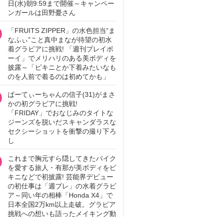
日(水)朝9:59まで開催～キャンペー
ンガールは田野憂さん
「FRUITS ZIPPER」の水色担当“ま
なふぃ”こと真中まなが待望の初水
着グラビアに挑戦! 「週刊プレイボ
ーイ」でメリハリのある美ボディを
披露～「ビキニとか下着みたいなも
のを人前で着るのは初めてかも」
ぱーてぃーちゃんの信子(31)がまさ
かの初グラビアに挑戦!
「FRIDAY」でおなじみのタイトな
ジーンズを脱いだスキャンダラスな
セクシーショットを衝撃の撮り下ろ
し
これまで胸元すら隠してきたバイク
を愛する旅人・有那が美ボディをビ
キニなどで初披露! 芸能界デビュー
の初仕事は「週プレ」の水着グラビ
ア～同い年の相棒「Honda X4」で
日本全国2万km以上走破。グラビア
挑戦への想いも語ったメイキング動