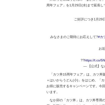
周年フェア」を1月29日(水)まで延長
ご好評につき1月29日
みなさまのご期待にお応えして?
#カ
お
??
https://t.co
— 【公式】なか卯
「カツ丼15周年フェア」は、カツ丼販
＋はいからうどん(小)」をはじめ、「
お得に販売するキャンペーンです。今
います。
なか卯の「カツ丼」は、カツ丼専用の