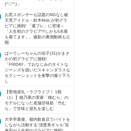
(^◇^;)」
お尻スポンサーも話題のNGなし破
天荒アイドル・鈴木Mob.が初グラ
ビアに挑戦! 「週プレ」に登場～
「人生初のグラビア!!!しかも5水着
も着てます」。撮影の裏側動画も公
開
ぱーてぃーちゃんの信子(31)がまさ
かの初グラビアに挑戦!
「FRIDAY」でおなじみのタイトな
ジーンズを脱いだスキャンダラスな
セクシーショットを衝撃の撮り下ろ
し
【聖地巡礼・ラブライブ！ 1期
（1）】穂乃果の実家「穂むら」の
モデルになった老舗甘味処「竹む
ら」で甘味と巡礼を楽しむ
大学卒業後、都内飲食店でバイトを
しながら活動する“清楚系ギャル”笹
倉彩が人生初のグラビアに挑戦!