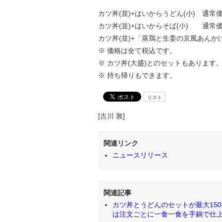
カツ丼(並)+はいからうどん(小) 通常価
カツ丼(並)+はいからそば(小) 通常価格
カツ丼(並)+「蒸鶏と生姜の京風あんかけ
※ 価格は全て税込です。
※ カツ丼(大盛)とのセットもあります
※ 持ち帰りもできます。
リスト
[古川 敦]
関連リンク
ニュースリリース
関連記事
カツ丼とうどんのセットが最大150
は注文ごとに一食一食を手鍋で仕上げ、