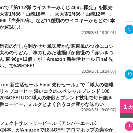
zonで「第112弾 ウイスキーみくじ 466口限定」を販売
大吉1/466「山崎18年」、大大吉2/466「山崎12年」、
/466「白州12年」など11種類のウイスキーからどの1本
か運試し!
9
[2026/3/31 18:30:01]
昆布のだしを利かせた風味豊かな関東風のつゆにコシ
太めのうどん、味のしみた油揚げが自慢の「赤いきつ
 東 96g×12個」が「Amazon 新生活セール Final 先
ル」で54%OFF!
[2026/3/31 18:14:08]
10
azon 新生活セール Final 先行セール」で「職人の珈琲
リップコーヒー 深いコクのスペシャルブレンド 100
20%OFF! UCC職人の焙煎とブレンド技術で毎日飽き
番コーヒー。ミルクとよく合うコク豊かな味わい
1
[2026/3/31 18:06:07]
フェクトサントリービール〈アンバーエール〉
1
l×24本」がAmazonで18%OFF! アロマホップの爽やか