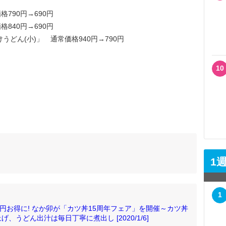
格790円→690円
840円→690円
うどん(小)」 通常価格940円→790円
。
10
1
1
円お得に! なか卯が「カツ丼15周年フェア」を開催～カツ丼
うどん出汁は毎日丁寧に煮出し [2020/1/6]