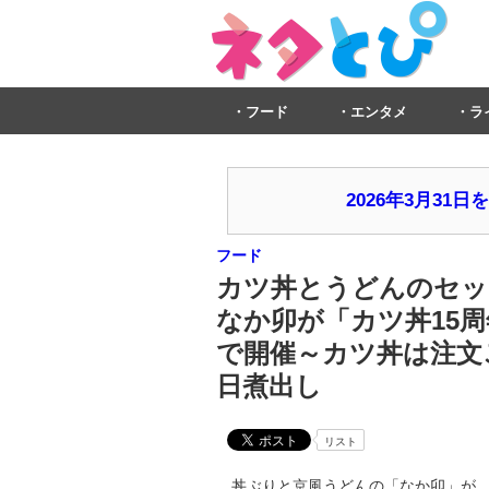
フード
エンタメ
ラ
2026年3月3
フード
カツ丼とうどんのセッ
なか卯が「カツ丼15周
で開催～カツ丼は注文
日煮出し
リスト
丼ぶりと京風うどんの「なか卯」が、202