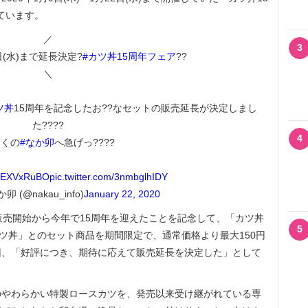
しています。
／
3
(水)まで延長決定?
#カツ丼15周年フェア
??
＼
ツ丼
15周年を記念したお??なセットの販売延長が決定しまし
た????
4
近くの
#なか卯
へ急げっ????
/5NEXVxRuBO
pic.twitter.com/3nmbglhIDY
 (@nakau_info)
January 22, 2020
売開始から今年で15周年を迎えたことを記念して、「カツ丼
5
カツ丼」とのセット商品を期間限定で、通常価格より最大150円
回、「好評につき、期待に応えて販売延長を決定した」として
やわらかい特製ロースカツを、発売以来受け継がれている専