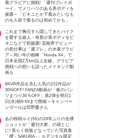
着グラビアに挑戦! 「週刊プレイボ
ーイ」でメリハリのある美ボディを
披露～「ビキニとか下着みたいなも
のを人前で着るのは初めてかも」
これまで胸元すら隠してきたバイク
を愛する旅人・有那が美ボディをビ
キニなどで初披露! 芸能界デビュー
の初仕事は「週プレ」の水着グラビ
ア～同い年の相棒「Honda X4」で
日本全国2万km以上走破。グラビア
挑戦への想いも語ったメイキング動
画も
8KVR作品を含む人気の222作品が
30%OFF! FANZA動画が「春のパン
ツまつり30％OFF」第2弾を明日1
日(水)朝9:59まで開催～キャンペー
ンガールは田野憂さん
あの桜樹ルイ(55)の28年ぶりの全裸
ショットが「週刊大衆」の袋とじ
に! 長らく絶版となっていた写真集
「櫻 - SAKURA -」もデジタル限定