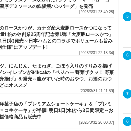
濃厚デミソースの鉄板焼ハンバーグ」を発売
[2026/3/31 23:40:28]
5
のロースかつが、カナダ産大麦豚ロースかつになって
増量! 松のや創業25周年記念第1弾「大麦豚ロースかつ」
1日(水)発売～日本ハムとのコラボでボリュームも旨み
別仕様”にアップデート!
[2026/3/31 22:18:34]
6
ツ、にんじん、たまねぎ、ごぼう入りのすりみを揚げ
セブン‐イレブンが84kcalの「ベジバー 野菜ザクッ！ 野菜
身揚げ」を発売～腹がすいた時のおやつ、お酒のおつ
どにオススメ
[2026/3/31 21:11:59]
7
洋菓子店の「プレミアムショートケーキ」＆「プレミ
ョコ生ケーキ」が半額! 明日1日(水)から3日間限定～お
援価格商品も販売中
8
[2026/3/31 20:00:07]