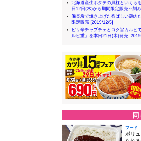
北海道産生ホタテの貝柱といくらを
日12日(木)から期間限定販売～刻みわさ
備長炭で焼き上げた香ばしい鶏肉た
限定販売 [2019/12/5]
ピリ辛チャプチェとコク旨カルビで
ルビ重」を本日21日(木)発売 [2019/1
同
フード
ボリュ
られる