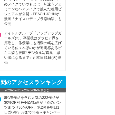
めメイクでいつもとは一味違うフェ
ミニンなヘアメイクで挑んだ着用ビ
ジュアルが公開～PEACH JOHNが
漫画「ナイスバディブラ恋物語」も
公開
アイドルグループ「アップアップガ
ールズ(2)」卒業後はグラビア界を
席巻し、俳優業にも活動の幅を広げ
ている佐々木ほのかが透明感あるビ
キニ姿も披露! デジタル写真集「思
い出になるまで」が本日31日(火)発
売
週間のアクセスランキング
2026-07-31
～
2026-08-07
集計分
8KVR作品を含む人気の222作品が
30%OFF! FANZA動画が「春のパン
ツまつり30％OFF」第2弾を明日1
日(水)朝9:59まで開催～キャンペー