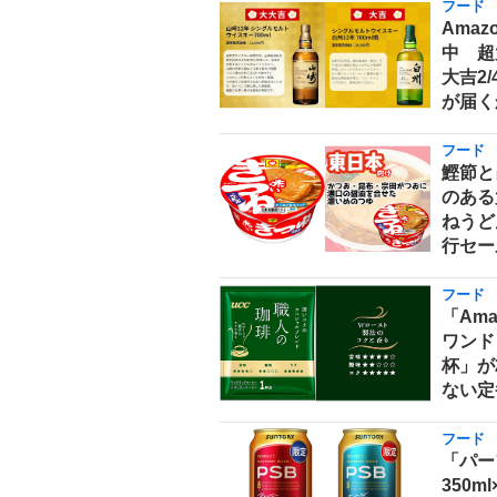
フード
Ama
中 超
大吉2
が届く
フード
鰹節と
のある
ねうどん
行セー
フード
「Am
ワンド
杯」が
ない定
フード
「パー
350m