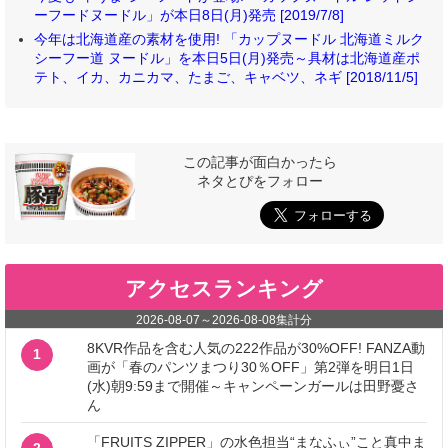
ーフードヌードル」が本日8日(月)発売 [2019/7/8]
今年は北海道産の素材を使用! 「カップヌードル 北海道ミルク
シーフー道 ヌードル」を本日5日(月)発売～具材は北海道産ポ
テト、イカ、カニカマ、たまご、キャベツ、ネギ [2018/11/5]
この記事が面白かったら
ネタとぴをフォロー
アクセスランキング
2026-08-07
～
2026-08-08
集計分
8KVR作品を含む人気の222作品が30%OFF! FANZA動
1
画が「春のパンツまつり30％OFF」第2弾を明日1日
(水)朝9:59まで開催～キャンペーンガールは田野憂さ
ん
「FRUITS ZIPPER」の水色担当“まなふぃ”こと真中ま
2