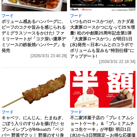
フード
フード
いつものロースかつが、カナダ産
ボリューム感あるハンバーグに、
大麦豚ロースかつになって25％増
ビーフのコクや旨みを感じられる
量! 松のや創業25周年記念第1弾
デミグラスソースをかけた! ファ
「大麦豚ロースかつ」が明日1日
ミリーマートが「コク深い濃厚デ
(水)発売～日本ハムとのコラボで
ミソースの鉄板焼ハンバーグ」を
ボリュームも旨みも“特別仕様”に
発売
アップデート!
[2026/3/31 23:40:28]
[2026/3/31 22:18:34]
フード
フード
キャベツ、にんじん、たまねぎ、
不二家洋菓子店の「プレミアムシ
ごぼう入りのすりみを揚げた! セ
ョートケーキ」＆「プレミアムチ
ブン‐イレブンが84kcalの「ベジ
ョコ生ケーキ」が半額! 明日1日
バー 野菜ザクッ！ 野菜のすり身
(水)から3日間限定～お得な応援価