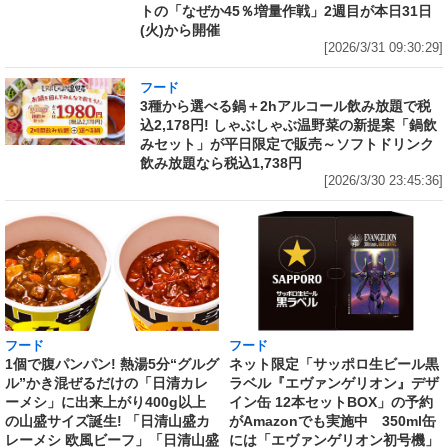
トの「なぜか45％増量作戦」2週目が本日31日
(火)から開催
[2026/3/31 09:30:29]
フード
3種から選べる鍋＋2hアルコール飲み放題で税
込2,178円! しゃぶしゃぶ温野菜の新提案「鍋飲
みセット」が平日限定で販売～ソフトドリンク
飲み放題なら税込1,738円
[2026/3/30 23:45:36]
フード
フード
1個で腹パンパン! 熱湯5分“グルグ
ネット限定「サッポロ生ビール黒
ル”かき混ぜるだけの「日清カレ
ラベル『エヴァンゲリオン』デザ
ーメシ」に出来上がり400g以上
イン缶 12本セットBOX」の予約
の山盛サイズ誕生! 「日清山盛カ
がAmazonでも実施中 350ml缶
レーメシ 欧風ビーフ」「日清山盛
には「エヴァンゲリオン初号機」