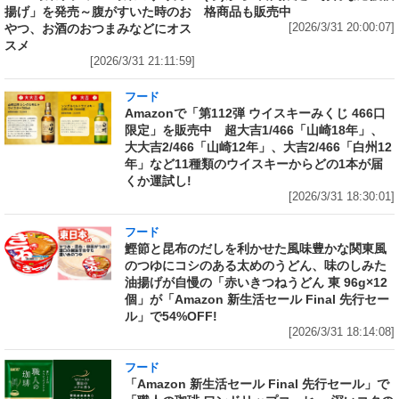
揚げ」を発売～腹がすいた時のお
格商品も販売中
やつ、お酒のおつまみなどにオス
[2026/3/31 20:00:07]
スメ
[2026/3/31 21:11:59]
フード
Amazonで「第112弾 ウイスキーみくじ 466口
限定」を販売中 超大吉1/466「山崎18年」、
大大吉2/466「山崎12年」、大吉2/466「白州12
年」など11種類のウイスキーからどの1本が届
くか運試し!
[2026/3/31 18:30:01]
フード
鰹節と昆布のだしを利かせた風味豊かな関東風
のつゆにコシのある太めのうどん、味のしみた
油揚げが自慢の「赤いきつねうどん 東 96g×12
個」が「Amazon 新生活セール Final 先行セー
ル」で54%OFF!
[2026/3/31 18:14:08]
フード
「Amazon 新生活セール Final 先行セール」で