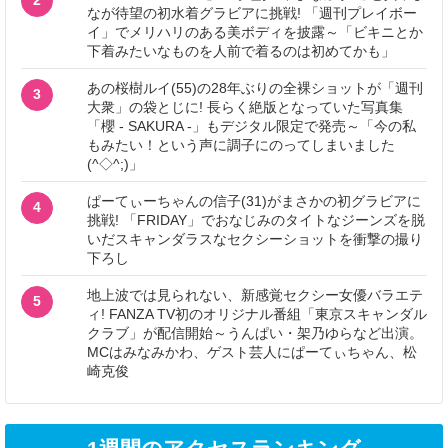
なが待望の初水着グラビアに挑戦! 「週刊プレイボー
イ」でメリハリのある美ボディを披露～「ビキニとか
下着みたいなものを人前で着るのは初めてかも」
あの桜樹ルイ(55)の28年ぶりの全裸ショットが「週刊
3
大衆」の袋とじに! 長らく絶版となっていた写真集
「櫻 - SAKURA -」もデジタル限定で発売～「今の私
もみたい！という声に調子にのってしまいました
(^◇^;)」
ぱーてぃーちゃんの信子(31)がまさかの初グラビアに
4
挑戦! 「FRIDAY」でおなじみのタイトなジーンズを脱
いだスキャンダラスなセクシーショットを衝撃の撮り
下ろし
地上波では見られない、新感覚セクシー女優バラエテ
5
ィ! FANZA TV初のオリジナル番組「東京スキャンダル
クラブ」が配信開始～うんぱい・架乃ゆらなど出演。
MCはみなみかわ、ゲスト芸人にぱーてぃちゃん、松
崎克俊