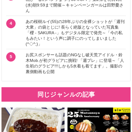
(水)朝9:59まで開催～キャンペーンガールは田野憂さ
ん
あの桜樹ルイ(55)の28年ぶりの全裸ショットが「週刊
4
大衆」の袋とじに! 長らく絶版となっていた写真集
「櫻 - SAKURA -」もデジタル限定で発売～「今の私
もみたい！という声に調子にのってしまいました
(^◇^;)」
お尻スポンサーも話題のNGなし破天荒アイドル・鈴
5
木Mob.が初グラビアに挑戦! 「週プレ」に登場～「人
生初のグラビア!!!しかも5水着も着てます」。撮影の
裏側動画も公開
同じジャンルの記事