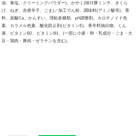
油、食塩、クリーミングパウダー)、かやく(味付豚ミンチ、きくら
げ、ねぎ、赤唐辛子、ごま)／加工でん粉、調味料(アミノ酸等)、香
料、炭酸Ca、かんすい、増粘多糖類、pH調整剤、カロチノイド色
素、カラメル色素、酸化防止剤(ビタミンE)、香辛料抽出物、くん
液、ビタミンB2、ビタミンB1、(一部に小麦・卵・乳成分・ごま・大
豆・鶏肉・豚肉・ゼラチンを含む)。