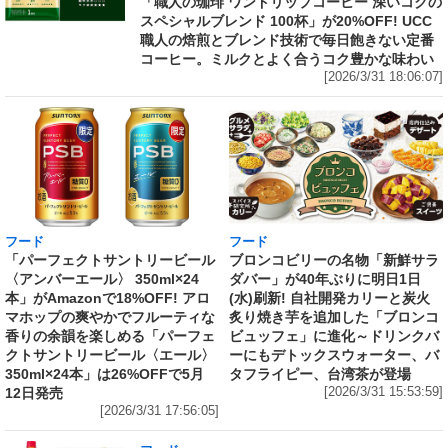
「職人の珈琲 ワンドリップコーヒー 深いコクの
スペシャルブレンド 100杯」が20%OFF! UCC
職人の焙煎とブレンド技術で毎日飽きない定番
コーヒー。ミルクとよく合うコク豊かな味わい
[2026/3/31 18:06:07]
フード
フード
「パーフェクトサントリービール
ブロンコビリーの名物「新鮮サラ
〈アンバーエール〉 350ml×24
ダバー」が40年ぶりに明日1日
本」がAmazonで18%OFF! アロ
(水)刷新! 自社開発カリーと炭火
マホップの爽やかでフルーティな
炙り焼き芋を追加した「ブロンコ
香りの余韻を楽しめる「パーフェ
ビュッフェ」に進化～ドリンクバ
クトサントリービール〈エール〉
ーにもデトックスウォーター、バ
350ml×24本」は26%OFFで5月
タフライピー、台湾茶が登場
12日発売
[2026/3/31 15:53:59]
[2026/3/31 17:56:05]