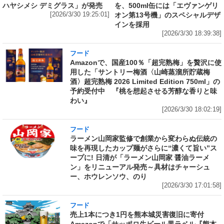
ハヤシメシ デミグラス」が発売
を、500ml缶には「エヴァンゲリ
[2026/3/30 19:25:01]
オン第13号機」のスペシャルデザ
インを採用
[2026/3/30 18:39:38]
フード
Amazonで、国産100％「超完熟梅」を贅沢に使
用した「サントリー梅酒〈山崎蒸溜所貯蔵梅
酒〉超完熟梅 2026 Limited Edition 750ml」の
予約受付中 『桃を想起させる芳醇な香りと味
わい』
[2026/3/30 18:02:19]
フード
ラーメン山岡家監修で創業から変わらぬ伝統の
味を再現したカップ麺がさらに“濃くて旨い”ス
ープに! 日清が「ラーメン山岡家 醤油ラーメ
ン」をリニューアル発売～具材はチャーシュ
ー、ホウレンソウ、のり
[2026/3/30 17:01:58]
フード
売上1本につき1円を熊本城災害復旧に寄付
Amazonで「サッポロ生ビール黒ラベル『熊本