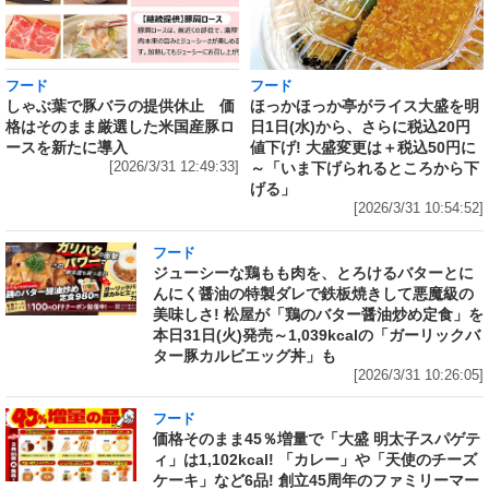
フード
フード
しゃぶ葉で豚バラの提供休止 価
ほっかほっか亭がライス大盛を明
格はそのまま厳選した米国産豚ロ
日1日(水)から、さらに税込20円
ースを新たに導入
値下げ! 大盛変更は＋税込50円に
[2026/3/31 12:49:33]
～「いま下げられるところから下
げる」
[2026/3/31 10:54:52]
フード
ジューシーな鶏もも肉を、とろけるバターとに
んにく醤油の特製ダレで鉄板焼きして悪魔級の
美味しさ! 松屋が「鶏のバター醤油炒め定食」を
本日31日(火)発売～1,039kcalの「ガーリックバ
ター豚カルビエッグ丼」も
[2026/3/31 10:26:05]
フード
価格そのまま45％増量で「大盛 明太子スパゲテ
ィ」は1,102kcal! 「カレー」や「天使のチーズ
ケーキ」など6品! 創立45周年のファミリーマー