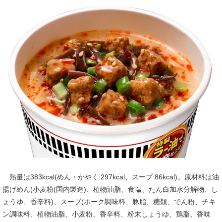
熱量は383kcal(めん・かやく:297kcal、スープ:86kcal)。原材料は油
揚げめん(小麦粉(国内製造)、植物油脂、食塩、たん白加水分解物、し
ょうゆ、香辛料)、スープ(ポーク調味料、豚脂、糖類、でん粉、チキ
ン調味料、植物油脂、小麦粉、香辛料、粉末しょうゆ、鶏脂、香味