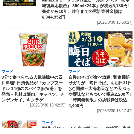
城復興応援缶』 350ml×24本」が税込5,180円!
発売から10年、昨年までの累計寄付金額は
6,344,952円
[2026/3/30 15:50:17]
フード
フード
3分で食べられる人気沸騰中の四
自慢のそばが食べ放題! 和食麺処
川料理! 日清食品が「カップヌー
サガミが「晦日そば」を明日31日
ドル 14種のスパイス麻辣湯」を
(火)開催～大海老天などの天ぷら
発売～具材は謎肉、キャベツ、チ
や薬味などもついて税込2,200円!
ンゲンサイ、キクラゲ
「時間無制限」の挑戦枠は税込
[2026/3/30 15:42:35]
4,400円
[2026/3/30 15:17:42]
フード
熱湯5分でふっくら白ご飯! カレーや納豆、牛丼
の具も余裕で入ってお皿いらずの新提案! 「日清