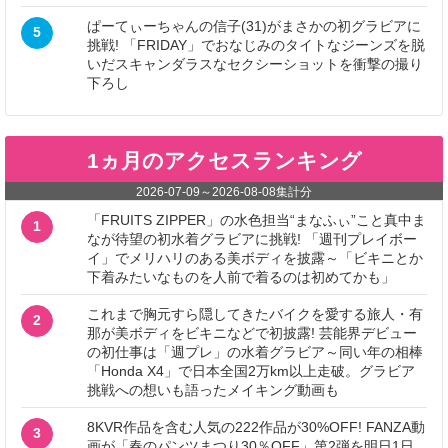
ぱーてぃーちゃんの信子(31)がまさかの初グラビアに
5
挑戦! 「FRIDAY」でおなじみのタイトなジーンズを脱
いだスキャンダラスなセクシーショットを衝撃の撮り
下ろし
1ヵ月のアクセスランキング
2026-07-09
～
2026-08-08
集計分
「FRUITS ZIPPER」の水色担当“まなふぃ”こと真中ま
1
なが待望の初水着グラビアに挑戦! 「週刊プレイボー
イ」でメリハリのある美ボディを披露～「ビキニとか
下着みたいなものを人前で着るのは初めてかも」
これまで胸元すら隠してきたバイクを愛する旅人・有
2
那が美ボディをビキニなどで初披露! 芸能界デビュー
の初仕事は「週プレ」の水着グラビア～同い年の相棒
「Honda X4」で日本全国2万km以上走破。グラビア
挑戦への想いも語ったメイキング動画も
8KVR作品を含む人気の222作品が30%OFF! FANZA動
3
画が「春のパンツまつり30％OFF」第2弾を明日1日