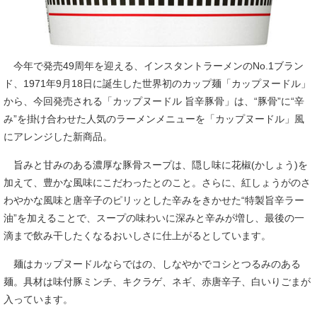
今年で発売49周年を迎える、インスタントラーメンのNo.1ブラン
ド、1971年9月18日に誕生した世界初のカップ麺「カップヌードル」
から、今回発売される「カップヌードル 旨辛豚骨」は、“豚骨”に“辛
み”を掛け合わせた人気のラーメンメニューを「カップヌードル」風
にアレンジした新商品。
旨みと甘みのある濃厚な豚骨スープは、隠し味に花椒(かしょう)を
加えて、豊かな風味にこだわったとのこと。さらに、紅しょうがのさ
わやかな風味と唐辛子のピリッとした辛みをきかせた“特製旨辛ラー
油”を加えることで、スープの味わいに深みと辛みが増し、最後の一
滴まで飲み干したくなるおいしさに仕上がるとしています。
麺はカップヌードルならではの、しなやかでコシとつるみのある
麺。具材は味付豚ミンチ、キクラゲ、ネギ、赤唐辛子、白いりごまが
入っています。