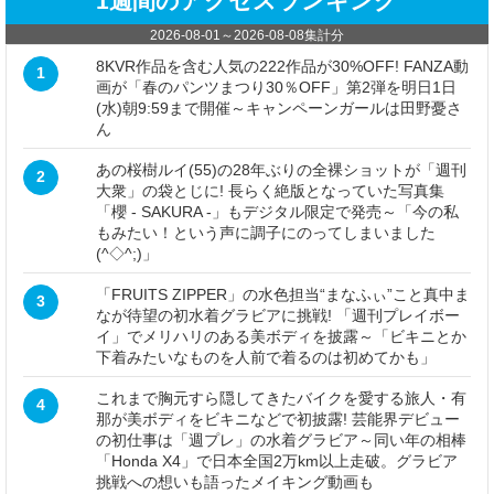
1週間のアクセスランキング
2026-08-01
～
2026-08-08
集計分
8KVR作品を含む人気の222作品が30%OFF! FANZA動
1
画が「春のパンツまつり30％OFF」第2弾を明日1日
(水)朝9:59まで開催～キャンペーンガールは田野憂さ
ん
あの桜樹ルイ(55)の28年ぶりの全裸ショットが「週刊
2
大衆」の袋とじに! 長らく絶版となっていた写真集
「櫻 - SAKURA -」もデジタル限定で発売～「今の私
もみたい！という声に調子にのってしまいました
(^◇^;)」
「FRUITS ZIPPER」の水色担当“まなふぃ”こと真中ま
3
なが待望の初水着グラビアに挑戦! 「週刊プレイボー
イ」でメリハリのある美ボディを披露～「ビキニとか
下着みたいなものを人前で着るのは初めてかも」
これまで胸元すら隠してきたバイクを愛する旅人・有
4
那が美ボディをビキニなどで初披露! 芸能界デビュー
の初仕事は「週プレ」の水着グラビア～同い年の相棒
「Honda X4」で日本全国2万km以上走破。グラビア
挑戦への想いも語ったメイキング動画も