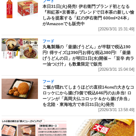
フード
本日31日(火)発売! 伊右衛門ブランド初となる
『和紅茶×京番茶』ブレンドで日本茶の新しい愉
しみを提案する「紅の伊右衛門 600ml×24本」
がAmazonでも販売中
[2026/3/31 15:31:49]
フード
丸亀製麺の「釜揚げうどん」が半額で税込190
円! 得サイズは390円お得な税込380円! 「釜揚
げうどんの日」が明日1日(水)開催～「旨辛 肉ラ
ー油つけ汁」も数量限定で販売
[2026/3/31 15:04:04]
フード
ご飯が隠れてしまうほどの直径14cmの大きなコ
ロッケにから揚げ3個で税込646円のお弁当! ロ
ーソンが「高岡大仏コロッケ＆から揚げ弁当」
を北陸・東海地方で本日31日(火)発売
[2026/3/31 13:58:49]