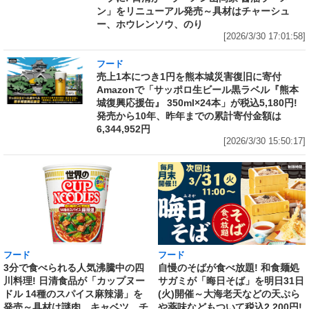
ン」をリニューアル発売～具材はチャーシュ
ー、ホウレンソウ、のり
[2026/3/30 17:01:58]
フード
売上1本につき1円を熊本城災害復旧に寄付
Amazonで「サッポロ生ビール黒ラベル『熊本
城復興応援缶』 350ml×24本」が税込5,180円!
発売から10年、昨年までの累計寄付金額は
6,344,952円
[2026/3/30 15:50:17]
フード
フード
3分で食べられる人気沸騰中の四
自慢のそばが食べ放題! 和食麺処
川料理! 日清食品が「カップヌー
サガミが「晦日そば」を明日31日
ドル 14種のスパイス麻辣湯」を
(火)開催～大海老天などの天ぷら
発売～具材は謎肉、キャベツ、チ
や薬味などもついて税込2,200円!