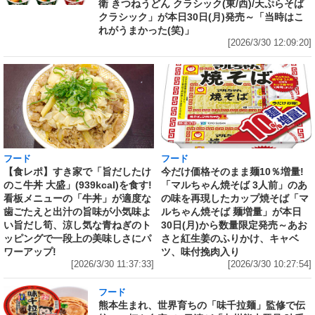
衛 きつねうどん クラシック(東/西)/天ぷらそば
クラシック」が本日30日(月)発売～「当時はこ
れがうまかった(笑)」
[2026/3/30 12:09:20]
フード
フード
【食レポ】すき家で「旨だしたけ
今だけ価格そのまま麺10％増量!
のこ牛丼 大盛」(939kcal)を食す!
「マルちゃん焼そば 3人前」のあ
看板メニューの「牛丼」が適度な
の味を再現したカップ焼そば「マ
歯ごたえと出汁の旨味が小気味よ
ルちゃん焼そば 麺増量」が本日
い旨だし筍、涼し気な青ねぎのト
30日(月)から数量限定発売～あお
ッピングで一段上の美味しさにパ
さと紅生姜のふりかけ、キャベ
ワーアップ!
ツ、味付挽肉入り
[2026/3/30 11:37:33]
[2026/3/30 10:27:54]
フード
熊本生まれ、世界育ちの「味千拉麺」監修で伝