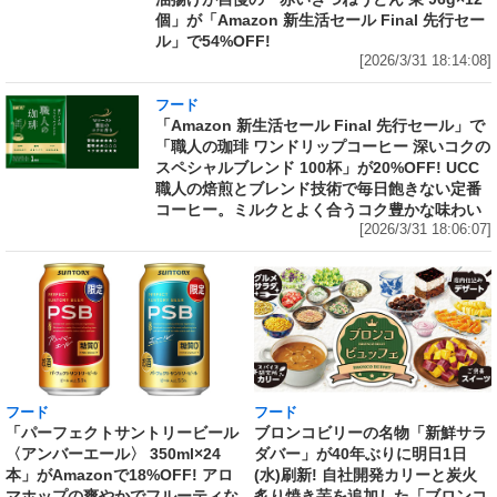
個」が「Amazon 新生活セール Final 先行セー
ル」で54%OFF!
[2026/3/31 18:14:08]
フード
「Amazon 新生活セール Final 先行セール」で
「職人の珈琲 ワンドリップコーヒー 深いコクの
スペシャルブレンド 100杯」が20%OFF! UCC
職人の焙煎とブレンド技術で毎日飽きない定番
コーヒー。ミルクとよく合うコク豊かな味わい
[2026/3/31 18:06:07]
フード
フード
「パーフェクトサントリービール
ブロンコビリーの名物「新鮮サラ
〈アンバーエール〉 350ml×24
ダバー」が40年ぶりに明日1日
本」がAmazonで18%OFF! アロ
(水)刷新! 自社開発カリーと炭火
マホップの爽やかでフルーティな
炙り焼き芋を追加した「ブロンコ