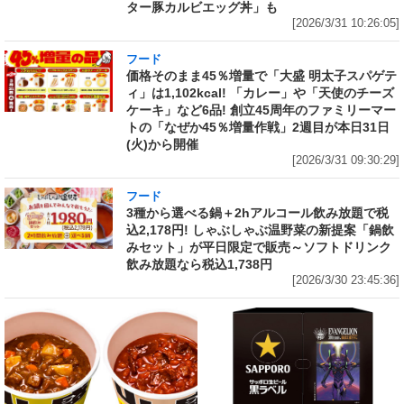
ター豚カルビエッグ丼」も
[2026/3/31 10:26:05]
フード
価格そのまま45％増量で「大盛 明太子スパゲテ
ィ」は1,102kcal! 「カレー」や「天使のチーズ
ケーキ」など6品! 創立45周年のファミリーマー
トの「なぜか45％増量作戦」2週目が本日31日
(火)から開催
[2026/3/31 09:30:29]
フード
3種から選べる鍋＋2hアルコール飲み放題で税
込2,178円! しゃぶしゃぶ温野菜の新提案「鍋飲
みセット」が平日限定で販売～ソフトドリンク
飲み放題なら税込1,738円
[2026/3/30 23:45:36]