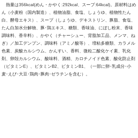
熱量は356kcal(めん・かやく:292kcal、スープ:64kcal)。原材料はめ
ん（小麦粉（国内製造）、植物油脂、食塩、しょうゆ、植物性たん
白、酵母エキス）、スープ（しょうゆ、デキストリン、豚脂、食塩、
たん白加水分解物、豚･鶏エキス、糖類、香味油、にぼし粉末、香味
調味料、香辛料）、かやく（チャーシュー、背脂加工品、メンマ、ね
ぎ）／加工デンプン、調味料（アミノ酸等）、増粘多糖類、カラメル
色素、炭酸カルシウム、かんすい、香料、微粒二酸化ケイ素、乳化
剤、卵殻カルシウム、酸味料、酒精、カロチノイド色素、酸化防止剤
（ビタミンE）、ビタミンB2、ビタミンB1、（一部に卵･乳成分･小
麦･えび･大豆･鶏肉･豚肉･ゼラチンを含む）。