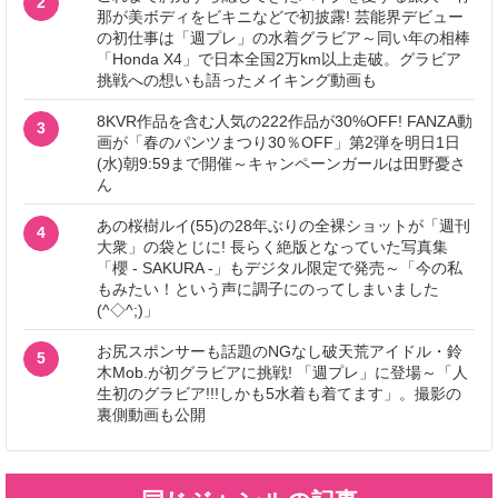
2
那が美ボディをビキニなどで初披露! 芸能界デビュー
の初仕事は「週プレ」の水着グラビア～同い年の相棒
「Honda X4」で日本全国2万km以上走破。グラビア
挑戦への想いも語ったメイキング動画も
8KVR作品を含む人気の222作品が30%OFF! FANZA動
3
画が「春のパンツまつり30％OFF」第2弾を明日1日
(水)朝9:59まで開催～キャンペーンガールは田野憂さ
ん
あの桜樹ルイ(55)の28年ぶりの全裸ショットが「週刊
4
大衆」の袋とじに! 長らく絶版となっていた写真集
「櫻 - SAKURA -」もデジタル限定で発売～「今の私
もみたい！という声に調子にのってしまいました
(^◇^;)」
お尻スポンサーも話題のNGなし破天荒アイドル・鈴
5
木Mob.が初グラビアに挑戦! 「週プレ」に登場～「人
生初のグラビア!!!しかも5水着も着てます」。撮影の
裏側動画も公開