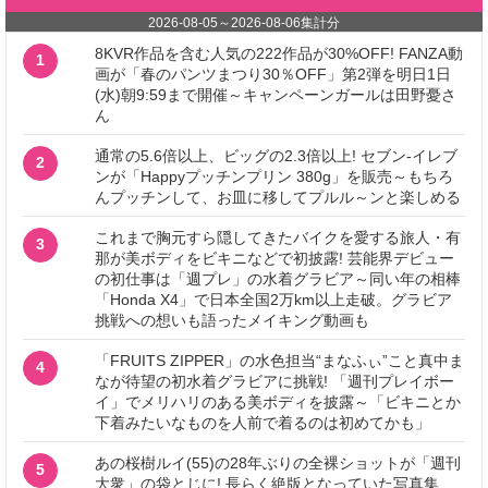
2026-08-05
～
2026-08-06
集計分
8KVR作品を含む人気の222作品が30%OFF! FANZA動
1
画が「春のパンツまつり30％OFF」第2弾を明日1日
(水)朝9:59まで開催～キャンペーンガールは田野憂さ
ん
通常の5.6倍以上、ビッグの2.3倍以上! セブン‐イレブ
2
ンが「Happyプッチンプリン 380g」を販売～もちろ
んプッチンして、お皿に移してプルル～ンと楽しめる
これまで胸元すら隠してきたバイクを愛する旅人・有
3
那が美ボディをビキニなどで初披露! 芸能界デビュー
の初仕事は「週プレ」の水着グラビア～同い年の相棒
「Honda X4」で日本全国2万km以上走破。グラビア
挑戦への想いも語ったメイキング動画も
「FRUITS ZIPPER」の水色担当“まなふぃ”こと真中ま
4
なが待望の初水着グラビアに挑戦! 「週刊プレイボー
イ」でメリハリのある美ボディを披露～「ビキニとか
下着みたいなものを人前で着るのは初めてかも」
あの桜樹ルイ(55)の28年ぶりの全裸ショットが「週刊
5
大衆」の袋とじに! 長らく絶版となっていた写真集