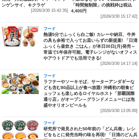
ンゲンサイ、キクラゲ
「時間無制限」の挑戦枠は税込
[2026/3/30 15:42:35]
4,400円
[2026/3/30 15:17:42]
フード
熱湯5分でふっくら白ご飯! カレーや納豆、牛丼
の具も余裕で入ってお皿いらずの新提案! 「日清
ふっくら釜炊き ごはん」が本日30日(月)発売～
常温で1年保存可能。電子レンジがないオフィス
やアウトドアでも活用できる!
[2026/3/30 14:17:14]
フード
ラフテーやソーキそば、サーターアンダギーな
ども含む80品以上が食べ放題! 沖縄初の朝食ビ
ュッフェも楽しめるロイヤルホスト「那覇国際
通り店」がオープン～グランドメニューには泡
盛やオリオンビールも
[2026/3/30 13:05:00]
フード
研究所で発見された50年前の「どん兵衛」レシ
ピをもとに発売当時の味を再現! 「日清のどん兵