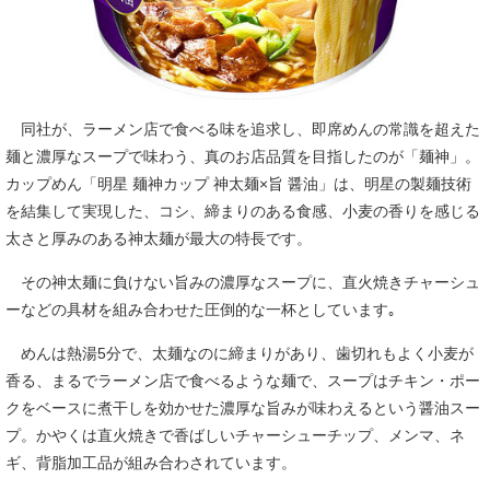
同社が、ラーメン店で食べる味を追求し、即席めんの常識を超えた
麺と濃厚なスープで味わう、真のお店品質を目指したのが「麺神」。
カップめん「明星 麺神カップ 神太麺×旨 醤油」は、明星の製麺技術
を結集して実現した、コシ、締まりのある食感、小麦の香りを感じる
太さと厚みのある神太麺が最大の特長です。
その神太麺に負けない旨みの濃厚なスープに、直火焼きチャーシュ
ーなどの具材を組み合わせた圧倒的な一杯としています｡
めんは熱湯5分で、太麺なのに締まりがあり、歯切れもよく小麦が
香る、まるでラーメン店で食べるような麺で、スープはチキン・ポー
クをベースに煮干しを効かせた濃厚な旨みが味わえるという醤油スー
プ。かやくは直火焼きで香ばしいチャーシューチップ、メンマ、ネ
ギ、背脂加工品が組み合わされています。