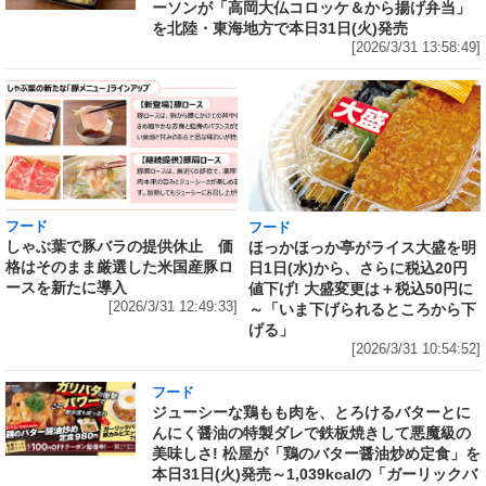
ーソンが「高岡大仏コロッケ＆から揚げ弁当」
を北陸・東海地方で本日31日(火)発売
[2026/3/31 13:58:49]
フード
フード
しゃぶ葉で豚バラの提供休止 価
ほっかほっか亭がライス大盛を明
格はそのまま厳選した米国産豚ロ
日1日(水)から、さらに税込20円
ースを新たに導入
値下げ! 大盛変更は＋税込50円に
[2026/3/31 12:49:33]
～「いま下げられるところから下
げる」
[2026/3/31 10:54:52]
フード
ジューシーな鶏もも肉を、とろけるバターとに
んにく醤油の特製ダレで鉄板焼きして悪魔級の
美味しさ! 松屋が「鶏のバター醤油炒め定食」を
本日31日(火)発売～1,039kcalの「ガーリックバ