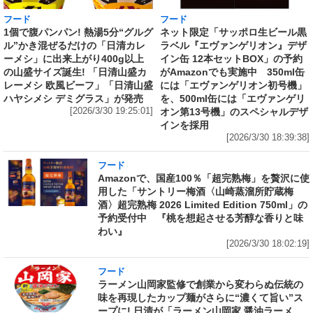
フード
フード
1個で腹パンパン! 熱湯5分“グルグ
ネット限定「サッポロ生ビール黒
ル”かき混ぜるだけの「日清カレ
ラベル『エヴァンゲリオン』デザ
ーメシ」に出来上がり400g以上
イン缶 12本セットBOX」の予約
の山盛サイズ誕生! 「日清山盛カ
がAmazonでも実施中 350ml缶
レーメシ 欧風ビーフ」「日清山盛
には「エヴァンゲリオン初号機」
ハヤシメシ デミグラス」が発売
を、500ml缶には「エヴァンゲリ
[2026/3/30 19:25:01]
オン第13号機」のスペシャルデザ
インを採用
[2026/3/30 18:39:38]
フード
Amazonで、国産100％「超完熟梅」を贅沢に使
用した「サントリー梅酒〈山崎蒸溜所貯蔵梅
酒〉超完熟梅 2026 Limited Edition 750ml」の
予約受付中 『桃を想起させる芳醇な香りと味
わい』
[2026/3/30 18:02:19]
フード
ラーメン山岡家監修で創業から変わらぬ伝統の
味を再現したカップ麺がさらに“濃くて旨い”ス
ープに! 日清が「ラーメン山岡家 醤油ラーメ