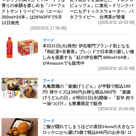
香りの余韻を楽しめる「パーフェ
ビュッフェ」に進化～ドリンクバ
クトサントリービール〈エール〉
ーにもデトックスウォーター、バ
350ml×24本」は26%OFFで5月
タフライピー、台湾茶が登場
12日発売
[2026/3/31 15:53:59]
[2026/3/31 17:56:05]
フード
本日31日(火)発売! 伊右衛門ブランド初となる
『和紅茶×京番茶』ブレンドで日本茶の新しい愉
しみを提案する「紅の伊右衛門 600ml×24本」
がAmazonでも販売中
[2026/3/31 15:31:49]
フード
丸亀製麺の「釜揚げうどん」が半額で税込190
円! 得サイズは390円お得な税込380円! 「釜揚
げうどんの日」が明日1日(水)開催～「旨辛 肉ラ
ー油つけ汁」も数量限定で販売
[2026/3/31 15:04:04]
フード
ご飯が隠れてしまうほどの直径14cmの大きなコ
ロッケにから揚げ3個で税込646円のお弁当! ロ