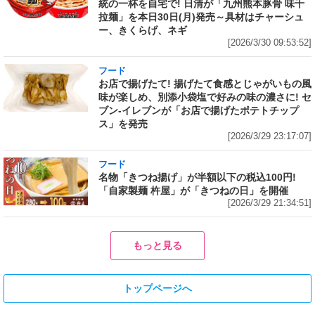
統の一杯を自宅で! 日清が「九州熊本豚骨 味千
拉麺」を本日30日(月)発売～具材はチャーシュ
ー、きくらげ、ネギ
[2026/3/30 09:53:52]
フード
お店で揚げたて! 揚げたて食感とじゃがいもの風
味が楽しめ、別添小袋塩で好みの味の濃さに! セ
ブン‐イレブンが「お店で揚げたポテトチップ
ス」を発売
[2026/3/29 23:17:07]
フード
名物「きつね揚げ」が半額以下の税込100円!
「自家製麺 杵屋」が「きつねの日」を開催
[2026/3/29 21:34:51]
もっと見る
トップページへ