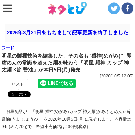
2026年3月31日をもちまして記事更新を終了しました
フード
明星の製麺技術を結集した、その名も“麺神(めがみ)”! 即
席めんの常識を超えた麺を味わう「明星 麺神 カップ 神
太麺 ×旨 醤油」が本日5日(月)発売
[2020/10/5 12:05]
リスト
明星食品が、「明星 麺神(めがみ)カップ 神太麺(かみふとめん)×旨
醤油(うま しょうゆ)」を2020年10月5日(月)に発売します。内容量は
94g(めん70g)で、希望小売価格は230円(税別)。