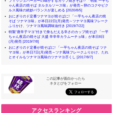
フィッシュバーガーの味がするカップ焼きそば!? 「明星 一平ち
ゃん夜店の焼そば タルタルソース味」が発売～卵のコクやピク
ルス風味の絶妙バランスが楽しめる [2020/8/5]
おにぎりのド定番ツナマヨが焼そばに! 「一平ちゃん夜店の焼
そば ツナマヨ味」が本日22日(月)発売～ツナマヨ風味フレーク
ふりかけ、ツナマヨ風味調味油付き [2019/7/22]
特製“唐辛子マヨ”付きで身もだえる辛さのカップ焼そば! 「一平
ちゃん夜店の焼そば 大盛 辛辛辛カラムーチョ味」が本日8日
(月)発売 [2019/7/8]
おにぎりのド定番が焼そばに! 「一平ちゃん夜店の焼そば ツナ
マヨ味」が本日7日(月)発売～ツナ風味フレークふりかけ、たれ
とオイルもツナマヨ風味のツナマヨ尽くし [2017/8/7]
この記事が面白かったら
ネタとぴをフォロー
アクセスランキング