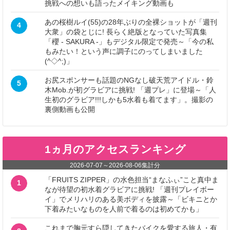
挑戦への想いも語ったメイキング動画も
あの桜樹ルイ(55)の28年ぶりの全裸ショットが「週刊
4
大衆」の袋とじに! 長らく絶版となっていた写真集
「櫻 - SAKURA -」もデジタル限定で発売～「今の私
もみたい！という声に調子にのってしまいました
(^◇^;)」
お尻スポンサーも話題のNGなし破天荒アイドル・鈴
5
木Mob.が初グラビアに挑戦! 「週プレ」に登場～「人
生初のグラビア!!!しかも5水着も着てます」。撮影の
裏側動画も公開
1ヵ月のアクセスランキング
2026-07-07
～
2026-08-06
集計分
「FRUITS ZIPPER」の水色担当“まなふぃ”こと真中ま
1
なが待望の初水着グラビアに挑戦! 「週刊プレイボー
イ」でメリハリのある美ボディを披露～「ビキニとか
下着みたいなものを人前で着るのは初めてかも」
これまで胸元すら隠してきたバイクを愛する旅人・有