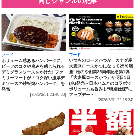
同じジャンルの記事
フード
フード
いつものロースかつが、カナダ産
ボリューム感あるハンバーグに、
大麦豚ロースかつになって25％増
ビーフのコクや旨みを感じられる
量! 松のや創業25周年記念第1弾
デミグラスソースをかけた! ファ
「大麦豚ロースかつ」が明日1日
ミリーマートが「コク深い濃厚デ
(水)発売～日本ハムとのコラボで
ミソースの鉄板焼ハンバーグ」を
ボリュームも旨みも“特別仕様”に
発売
アップデート!
[2026/3/31 23:40:28]
[2026/3/31 22:18:34]