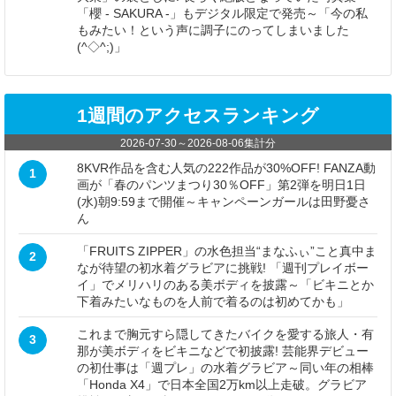
「櫻 - SAKURA -」もデジタル限定で発売～「今の私
もみたい！という声に調子にのってしまいました
(^◇^;)」
1週間のアクセスランキング
2026-07-30
～
2026-08-06
集計分
8KVR作品を含む人気の222作品が30%OFF! FANZA動
1
画が「春のパンツまつり30％OFF」第2弾を明日1日
(水)朝9:59まで開催～キャンペーンガールは田野憂さ
ん
「FRUITS ZIPPER」の水色担当“まなふぃ”こと真中ま
2
なが待望の初水着グラビアに挑戦! 「週刊プレイボー
イ」でメリハリのある美ボディを披露～「ビキニとか
下着みたいなものを人前で着るのは初めてかも」
これまで胸元すら隠してきたバイクを愛する旅人・有
3
那が美ボディをビキニなどで初披露! 芸能界デビュー
の初仕事は「週プレ」の水着グラビア～同い年の相棒
「Honda X4」で日本全国2万km以上走破。グラビア