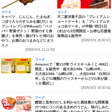
フード
フード
キャベツ、にんじん、たまねぎ、
不二家洋菓子店の「プレミアムシ
ごぼう入りのすりみを揚げた! セ
ョートケーキ」＆「プレミアムチ
ブン‐イレブンが84kcalの「ベジ
ョコ生ケーキ」が半額! 明日1日
バー 野菜ザクッ！ 野菜のすり身
(水)から3日間限定～お得な応援価
揚げ」を発売～腹がすいた時のお
格商品も販売中
やつ、お酒のおつまみなどにオス
[2026/3/31 20:00:07]
スメ
[2026/3/31 21:11:59]
フード
Amazonで「第112弾 ウイスキーみくじ 466口
限定」を販売中 超大吉1/466「山崎18年」、
大大吉2/466「山崎12年」、大吉2/466「白州12
年」など11種類のウイスキーからどの1本が届
くか運試し!
[2026/3/31 18:30:01]
フード
鰹節と昆布のだしを利かせた風味豊かな関東風
のつゆにコシのある太めのうどん、味のしみた
油揚げが自慢の「赤いきつねうどん 東 96g×12