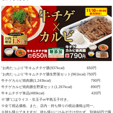
“お肉たっぷり”牛キムチチゲ膳(937kcal) 650円
“お肉たっぷり”牛キムチチゲ膳生野菜セット(961kcal) 750円
牛チゲカルビ焼肉膳(1,243kcal) 790円
牛チゲカルビ焼肉膳生野菜セット(1,267kcal) 890円
牛キムチチゲ単品(480kcal) 420円
※“膳”にはライス・生玉子or半熟玉子付き。
※全て税込価格。また、店内・持ち帰りの税込価格は同一。
※持ち帰りできますが、持ち帰りにはみそ汁は付かず、別途60円で購