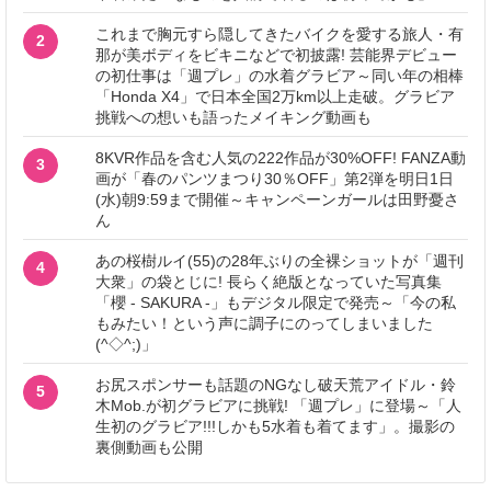
これまで胸元すら隠してきたバイクを愛する旅人・有
2
那が美ボディをビキニなどで初披露! 芸能界デビュー
の初仕事は「週プレ」の水着グラビア～同い年の相棒
「Honda X4」で日本全国2万km以上走破。グラビア
挑戦への想いも語ったメイキング動画も
8KVR作品を含む人気の222作品が30%OFF! FANZA動
3
画が「春のパンツまつり30％OFF」第2弾を明日1日
(水)朝9:59まで開催～キャンペーンガールは田野憂さ
ん
あの桜樹ルイ(55)の28年ぶりの全裸ショットが「週刊
4
大衆」の袋とじに! 長らく絶版となっていた写真集
「櫻 - SAKURA -」もデジタル限定で発売～「今の私
もみたい！という声に調子にのってしまいました
(^◇^;)」
お尻スポンサーも話題のNGなし破天荒アイドル・鈴
5
木Mob.が初グラビアに挑戦! 「週プレ」に登場～「人
生初のグラビア!!!しかも5水着も着てます」。撮影の
裏側動画も公開