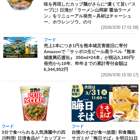
味を再現したカップ麺がさらに“濃くて旨い”ス
ープに! 日清が「ラーメン山岡家 醤油ラーメ
ン」をリニューアル発売～具材はチャーシュ
ー、ホウレンソウ、のり
[2026/3/30 17:01:58]
フード
売上1本につき1円を熊本城災害復旧に寄付
Amazonで「サッポロ生ビール黒ラベル『熊本
城復興応援缶』 350ml×24本」が税込5,180円!
発売から10年、昨年までの累計寄付金額は
6,344,952円
[2026/3/30 15:50:17]
フード
フード
3分で食べられる人気沸騰中の四
自慢のそばが食べ放題! 和食麺処
川料理! 日清食品が「カップヌー
サガミが「晦日そば」を明日31日