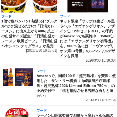
フード
フード
1個で腹パンパン! 熱湯5分“グルグ
ネット限定「サッポロ生ビール黒
ル”かき混ぜるだけの「日清カレ
ラベル『エヴァンゲリオン』デザ
ーメシ」に出来上がり400g以上
イン缶 12本セットBOX」の予約
の山盛サイズ誕生! 「日清山盛カ
がAmazonでも実施中 350ml缶
レーメシ 欧風ビーフ」「日清山盛
には「エヴァンゲリオン初号機」
ハヤシメシ デミグラス」が発売
を、500ml缶には「エヴァンゲリ
[2026/3/30 19:25:01]
オン第13号機」のスペシャルデザ
インを採用
[2026/3/30 18:39:38]
フード
Amazonで、国産100％「超完熟梅」を贅沢に使
用した「サントリー梅酒〈山崎蒸溜所貯蔵梅
酒〉超完熟梅 2026 Limited Edition 750ml」の
予約受付中 『桃を想起させる芳醇な香りと味
わい』
[2026/3/30 18:02:19]
フード
ラーメン山岡家監修で創業から変わらぬ伝統の