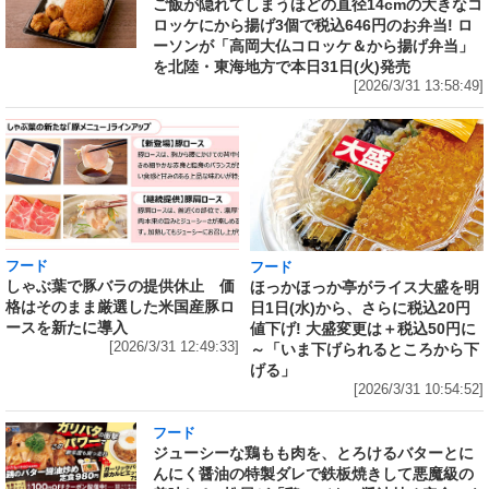
ご飯が隠れてしまうほどの直径14cmの大きなコ
ロッケにから揚げ3個で税込646円のお弁当! ロ
ーソンが「高岡大仏コロッケ＆から揚げ弁当」
を北陸・東海地方で本日31日(火)発売
[2026/3/31 13:58:49]
フード
フード
しゃぶ葉で豚バラの提供休止 価
ほっかほっか亭がライス大盛を明
格はそのまま厳選した米国産豚ロ
日1日(水)から、さらに税込20円
ースを新たに導入
値下げ! 大盛変更は＋税込50円に
[2026/3/31 12:49:33]
～「いま下げられるところから下
げる」
[2026/3/31 10:54:52]
フード
ジューシーな鶏もも肉を、とろけるバターとに
んにく醤油の特製ダレで鉄板焼きして悪魔級の