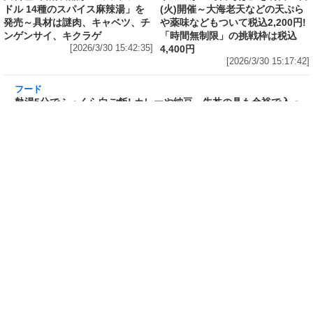
ドル 14種のスパイス麻辣湯」を
(火)開催～大海老天などの天ぷら
発売～具材は謎肉、キャベツ、チ
や薬味などもついて税込2,200円!
ンゲンサイ、キクラゲ
「時間無制限」の挑戦枠は税込
[2026/3/30 15:42:35]
4,400円
[2026/3/30 15:17:42]
フード
熱湯5分でふっくら白ご飯! カレーや納豆、牛丼
の具も余裕で入ってお皿いらずの新提案! 「日清
ふっくら釜炊き ごはん」が本日30日(月)発売～
常温で1年保存可能。電子レンジがないオフィス
やアウトドアでも活用できる!
[2026/3/30 14:17:14]
フード
ラフテーやソーキそば、サーターアンダギーな
ども含む80品以上が食べ放題! 沖縄初の朝食ビ
ュッフェも楽しめるロイヤルホスト「那覇国際
通り店」がオープン～グランドメニューには泡
盛やオリオンビールも
[2026/3/30 13:05:00]
フード