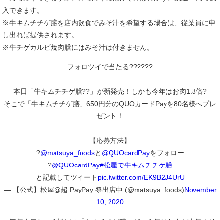
入できます。
※牛キムチチゲ膳を店内飲食でみそ汁を希望する場合は、従業員に申
し出れば提供されます。
※牛チゲカルビ焼肉膳にはみそ汁は付きません。
フォロツイで当たる??????
本日「牛キムチチゲ膳??」が新発売！しかも今年はお肉1.8倍?
そこで「牛キムチチゲ膳」650円分のQUOカードPayを80名様へプレ
ゼント！
【応募方法】
?
@matsuya_foods
と
@QUOcardPay
をフォロー
?
@QUOcardPay
#松屋で牛キムチチゲ膳
と記載してツイート
pic.twitter.com/EK9B2J4UrU
— 【公式】松屋@超 PayPay 祭出店中 (@matsuya_foods)
November
10, 2020