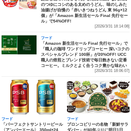
のつゆにコシのある太めのうどん、味のしみた
油揚げが自慢の「赤いきつねうどん 東 96g×12
個」が「Amazon 新生活セール Final 先行セー
ル」で54%OFF!
[2026/3/31 18:14:08]
フード
「Amazon 新生活セール Final 先行セール」で
「職人の珈琲 ワンドリップコーヒー 深いコクの
スペシャルブレンド 100杯」が20%OFF! UCC
職人の焙煎とブレンド技術で毎日飽きない定番
コーヒー。ミルクとよく合うコク豊かな味わい
[2026/3/31 18:06:07]
フード
フード
「パーフェクトサントリービール
ブロンコビリーの名物「新鮮サラ
〈アンバーエール〉 350ml×24
ダバー」が40年ぶりに明日1日