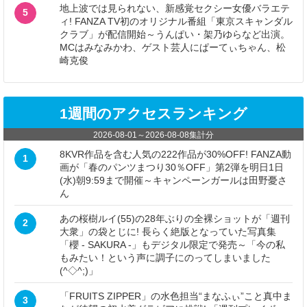
地上波では見られない、新感覚セクシー女優バラエテ
5
ィ! FANZA TV初のオリジナル番組「東京スキャンダル
クラブ」が配信開始～うんぱい・架乃ゆらなど出演。
MCはみなみかわ、ゲスト芸人にぱーてぃちゃん、松
崎克俊
1週間のアクセスランキング
2026-08-01
～
2026-08-08
集計分
8KVR作品を含む人気の222作品が30%OFF! FANZA動
1
画が「春のパンツまつり30％OFF」第2弾を明日1日
(水)朝9:59まで開催～キャンペーンガールは田野憂さ
ん
あの桜樹ルイ(55)の28年ぶりの全裸ショットが「週刊
2
大衆」の袋とじに! 長らく絶版となっていた写真集
「櫻 - SAKURA -」もデジタル限定で発売～「今の私
もみたい！という声に調子にのってしまいました
(^◇^;)」
「FRUITS ZIPPER」の水色担当“まなふぃ”こと真中ま
3