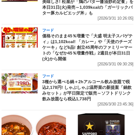
美味しさ! 松屋が「鶏のバター醤油炒め定食」を
本日31日(火)発売～1,039kcalの「ガーリックバ
ター豚カルビエッグ丼」も
[2026/3/31 10:26:05]
フード
価格そのまま45％増量で「大盛 明太子スパゲテ
ィ」は1,102kcal! 「カレー」や「天使のチーズ
ケーキ」など6品! 創立45周年のファミリーマー
トの「なぜか45％増量作戦」2週目が本日31日
(火)から開催
[2026/3/31 09:30:29]
フード
3種から選べる鍋＋2hアルコール飲み放題で税
込2,178円! しゃぶしゃぶ温野菜の新提案「鍋飲
みセット」が平日限定で販売～ソフトドリンク
飲み放題なら税込1,738円
[2026/3/30 23:45:36]