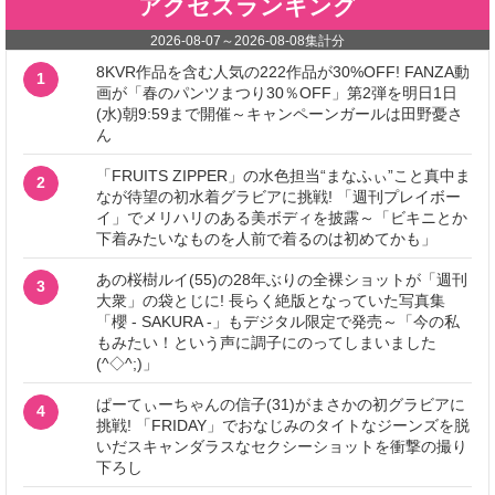
アクセスランキング
2026-08-07
～
2026-08-08
集計分
8KVR作品を含む人気の222作品が30%OFF! FANZA動
1
画が「春のパンツまつり30％OFF」第2弾を明日1日
(水)朝9:59まで開催～キャンペーンガールは田野憂さ
ん
「FRUITS ZIPPER」の水色担当“まなふぃ”こと真中ま
2
なが待望の初水着グラビアに挑戦! 「週刊プレイボー
イ」でメリハリのある美ボディを披露～「ビキニとか
下着みたいなものを人前で着るのは初めてかも」
あの桜樹ルイ(55)の28年ぶりの全裸ショットが「週刊
3
大衆」の袋とじに! 長らく絶版となっていた写真集
「櫻 - SAKURA -」もデジタル限定で発売～「今の私
もみたい！という声に調子にのってしまいました
(^◇^;)」
ぱーてぃーちゃんの信子(31)がまさかの初グラビアに
4
挑戦! 「FRIDAY」でおなじみのタイトなジーンズを脱
いだスキャンダラスなセクシーショットを衝撃の撮り
下ろし