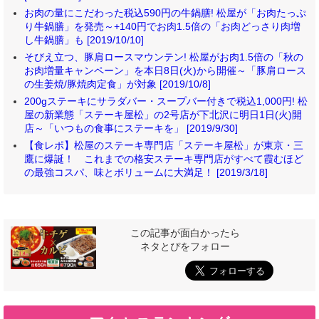
お肉の量にこだわった税込590円の牛鍋膳! 松屋が「お肉たっぷ
り牛鍋膳」を発売～+140円でお肉1.5倍の「お肉どっさり肉増
し牛鍋膳」も [2019/10/10]
そびえ立つ、豚肩ロースマウンテン! 松屋がお肉1.5倍の「秋の
お肉増量キャンペーン」を本日8日(火)から開催～「豚肩ロース
の生姜焼/豚焼肉定食」が対象 [2019/10/8]
200gステーキにサラダバー・スープバー付きで税込1,000円! 松
屋の新業態「ステーキ屋松」の2号店が下北沢に明日1日(火)開
店～「いつもの食事にステーキを」 [2019/9/30]
【食レポ】松屋のステーキ専門店「ステーキ屋松」が東京・三
鷹に爆誕！ これまでの格安ステーキ専門店がすべて霞むほど
の最強コスパ、味とボリュームに大満足！ [2019/3/18]
この記事が面白かったら
ネタとぴをフォロー