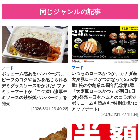
同じジャンルの記事
フード
フード
いつものロースかつが、カナダ産
ボリューム感あるハンバーグに、
大麦豚ロースかつになって25％増
ビーフのコクや旨みを感じられる
量! 松のや創業25周年記念第1弾
デミグラスソースをかけた! ファ
「大麦豚ロースかつ」が明日1日
ミリーマートが「コク深い濃厚デ
(水)発売～日本ハムとのコラボで
ミソースの鉄板焼ハンバーグ」を
ボリュームも旨みも“特別仕様”に
発売
アップデート!
[2026/3/31 23:40:28]
[2026/3/31 22:18:34]