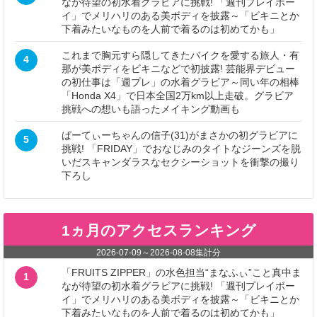
なが待望の初水着グラビアに挑戦! 「週刊プレイボー
イ」でメリハリのある美ボディを披露～「ビキニとか
下着みたいなものを人前で着るのは初めてかも」
これまで胸元すら隠してきたバイクを愛する旅人・有
4
那が美ボディをビキニなどで初披露! 芸能界デビュー
の初仕事は「週プレ」の水着グラビア～同い年の相棒
「Honda X4」で日本全国2万km以上走破。グラビア
挑戦への想いも語ったメイキング動画も
ぱーてぃーちゃんの信子(31)がまさかの初グラビアに
5
挑戦! 「FRIDAY」でおなじみのタイトなジーンズを脱
いだスキャンダラスなセクシーショットを衝撃の撮り
下ろし
1ヵ月のアクセスランキング
2026-07-09
～
2026-08-08
集計分
「FRUITS ZIPPER」の水色担当“まなふぃ”こと真中ま
1
なが待望の初水着グラビアに挑戦! 「週刊プレイボー
イ」でメリハリのある美ボディを披露～「ビキニとか
下着みたいなものを人前で着るのは初めてかも」