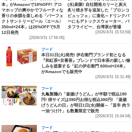
本」がAmazonで18%OFF! アロ
(水)刷新! 自社開発カリーと炭火
マホップの爽やかでフルーティな
炙り焼き芋を追加した「ブロンコ
香りの余韻を楽しめる「パーフェ
ビュッフェ」に進化～ドリンクバ
クトサントリービール〈エール〉
ーにもデトックスウォーター、バ
350ml×24本」は26%OFFで5月
タフライピー、台湾茶が登場
12日発売
[2026/3/31 15:53:59]
[2026/3/31 17:56:05]
フード
本日31日(火)発売! 伊右衛門ブランド初となる
『和紅茶×京番茶』ブレンドで日本茶の新しい愉
しみを提案する「紅の伊右衛門 600ml×24本」
がAmazonでも販売中
[2026/3/31 15:31:49]
フード
丸亀製麺の「釜揚げうどん」が半額で税込190
円! 得サイズは390円お得な税込380円! 「釜揚
げうどんの日」が明日1日(水)開催～「旨辛 肉ラ
ー油つけ汁」も数量限定で販売
[2026/3/31 15:04:04]
フード