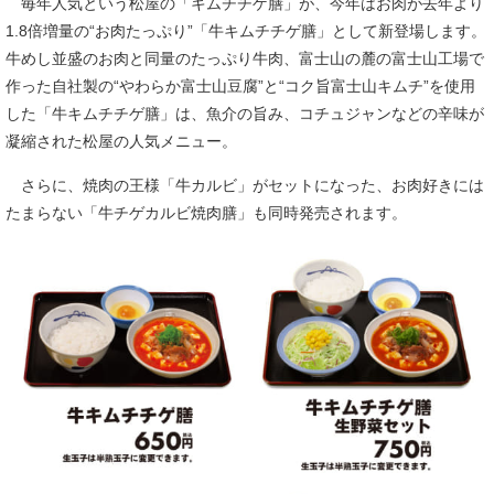
毎年人気という松屋の「キムチチゲ膳」が、今年はお肉が去年より
1.8倍増量の“お肉たっぷり”「牛キムチチゲ膳」として新登場します。
牛めし並盛のお肉と同量のたっぷり牛肉、富士山の麓の富士山工場で
作った自社製の“やわらか富士山豆腐”と“コク旨富士山キムチ”を使用
した「牛キムチチゲ膳」は、魚介の旨み、コチュジャンなどの辛味が
凝縮された松屋の人気メニュー。
さらに、焼肉の王様「牛カルビ」がセットになった、お肉好きには
たまらない「牛チゲカルビ焼肉膳」も同時発売されます。