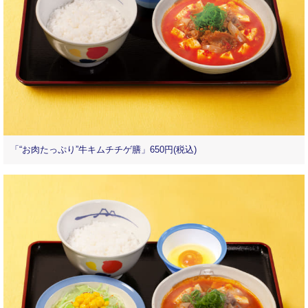
「“お肉たっぷり”牛キムチチゲ膳」650円(税込)