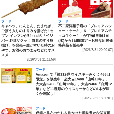
フード
フード
キャベツ、にんじん、たまねぎ、
不二家洋菓子店の「プレミアムシ
ごぼう入りのすりみを揚げた! セ
ョートケーキ」＆「プレミアムチ
ブン‐イレブンが84kcalの「ベジ
ョコ生ケーキ」が半額! 明日1日
バー 野菜ザクッ！ 野菜のすり身
(水)から3日間限定～お得な応援価
揚げ」を発売～腹がすいた時のお
格商品も販売中
やつ、お酒のおつまみなどにオス
[2026/3/31 20:00:07]
スメ
[2026/3/31 21:11:59]
フード
Amazonで「第112弾 ウイスキーみくじ 466口
限定」を販売中 超大吉1/466「山崎18年」、
大大吉2/466「山崎12年」、大吉2/466「白州12
年」など11種類のウイスキーからどの1本が届
くか運試し!
[2026/3/31 18:30:01]
フード
鰹節と昆布のだしを利かせた風味豊かな関東風