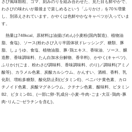
さび風味顆粒、ゴマ、刻みのりを組み合わせた、見た目も鮮やかで、
わさびの味わいが最後まで楽しめるという「ふりかけ」を70％増量
し、別添えされています。かやくは色鮮やかなキャベツが入っていま
す。
熱量は748kcal。原材料は油揚げめん(小麦粉(国内製造)、植物油
脂、食塩)、ソース(粉わさび入り半固体状ドレッシング、糖類、豚
脂、しょうゆ、食塩、植物油脂、豚･鶏エキス、香味油、ソース、醸
造酢、香味調味料、たん白加水分解物、香辛料)、かやく(キャベツ)、
ふりかけ(ごま、粉わさび調味料、香味調味料、のり)／調味料(アミノ
酸等)、カラメル色素、炭酸カルシウム、かんすい、酒精、香料、乳
化剤、増粘多糖類、酸化防止剤(ビタミンE)、ベニバナ黄色素、カロ
チノイド色素、炭酸マグネシウム、クチナシ色素、酸味料、ビタミン
B2、ビタミンB1、(一部に卵･乳成分･小麦･牛肉･ごま･大豆･鶏肉･豚
肉･りんご･ゼラチンを含む)。