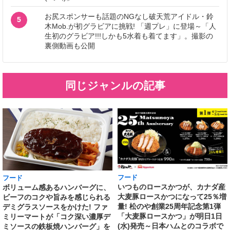
お尻スポンサーも話題のNGなし破天荒アイドル・鈴
5
木Mob.が初グラビアに挑戦! 「週プレ」に登場～「人
生初のグラビア!!!しかも5水着も着てます」。撮影の
裏側動画も公開
同じジャンルの記事
フード
フード
いつものロースかつが、カナダ産
ボリューム感あるハンバーグに、
大麦豚ロースかつになって25％増
ビーフのコクや旨みを感じられる
量! 松のや創業25周年記念第1弾
デミグラスソースをかけた! ファ
「大麦豚ロースかつ」が明日1日
ミリーマートが「コク深い濃厚デ
(水)発売～日本ハムとのコラボで
ミソースの鉄板焼ハンバーグ」を