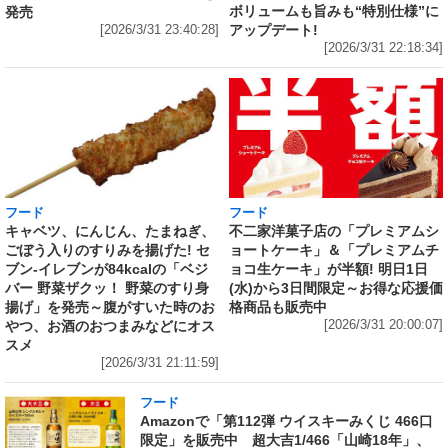
ボリュームも旨みも“特別仕様”に
発売
アップデート!
[2026/3/31 23:40:28]
[2026/3/31 22:18:34]
フード
フード
キャベツ、にんじん、たまねぎ、
不二家洋菓子店の「プレミアムシ
ごぼう入りのすりみを揚げた! セ
ョートケーキ」＆「プレミアムチ
ブン‐イレブンが84kcalの「ベジ
ョコ生ケーキ」が半額! 明日1日
バー 野菜ザクッ！ 野菜のすり身
(水)から3日間限定～お得な応援価
揚げ」を発売～腹がすいた時のお
格商品も販売中
やつ、お酒のおつまみなどにオス
[2026/3/31 20:00:07]
スメ
[2026/3/31 21:11:59]
フード
Amazonで「第112弾 ウイスキーみくじ 466口
限定」を販売中 超大吉1/466「山崎18年」、