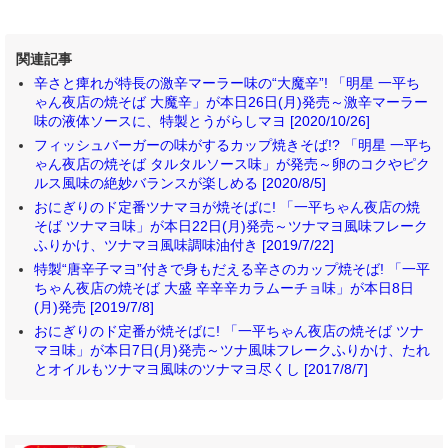
関連記事
辛さと痺れが特長の激辛マーラー味の“大魔辛”! 「明星 一平ち
ゃん夜店の焼そば 大魔辛」が本日26日(月)発売～激辛マーラー
味の液体ソースに、特製とうがらしマヨ [2020/10/26]
フィッシュバーガーの味がするカップ焼きそば!? 「明星 一平ち
ゃん夜店の焼そば タルタルソース味」が発売～卵のコクやピク
ルス風味の絶妙バランスが楽しめる [2020/8/5]
おにぎりのド定番ツナマヨが焼そばに! 「一平ちゃん夜店の焼
そば ツナマヨ味」が本日22日(月)発売～ツナマヨ風味フレーク
ふりかけ、ツナマヨ風味調味油付き [2019/7/22]
特製“唐辛子マヨ”付きで身もだえる辛さのカップ焼そば! 「一平
ちゃん夜店の焼そば 大盛 辛辛辛カラムーチョ味」が本日8日
(月)発売 [2019/7/8]
おにぎりのド定番が焼そばに! 「一平ちゃん夜店の焼そば ツナ
マヨ味」が本日7日(月)発売～ツナ風味フレークふりかけ、たれ
とオイルもツナマヨ風味のツナマヨ尽くし [2017/8/7]