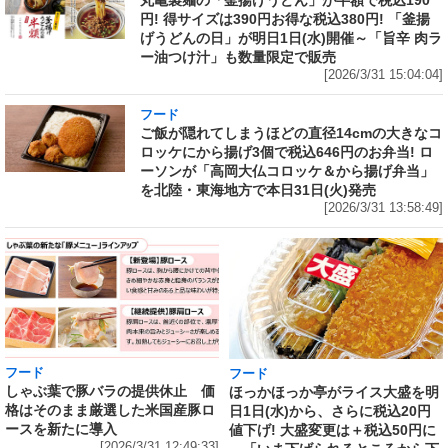
円! 得サイズは390円お得な税込380円! 「釜揚
げうどんの日」が明日1日(水)開催～「旨辛 肉ラ
ー油つけ汁」も数量限定で販売
[2026/3/31 15:04:04]
フード
ご飯が隠れてしまうほどの直径14cmの大きなコ
ロッケにから揚げ3個で税込646円のお弁当! ロ
ーソンが「高岡大仏コロッケ＆から揚げ弁当」
を北陸・東海地方で本日31日(火)発売
[2026/3/31 13:58:49]
フード
フード
しゃぶ葉で豚バラの提供休止 価
ほっかほっか亭がライス大盛を明
格はそのまま厳選した米国産豚ロ
日1日(水)から、さらに税込20円
ースを新たに導入
値下げ! 大盛変更は＋税込50円に
[2026/3/31 12:49:33]