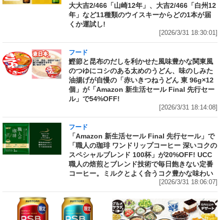
大大吉2/466「山崎12年」、大吉2/466「白州12
年」など11種類のウイスキーからどの1本が届
くか運試し!
[2026/3/31 18:30:01]
フード
鰹節と昆布のだしを利かせた風味豊かな関東風
のつゆにコシのある太めのうどん、味のしみた
油揚げが自慢の「赤いきつねうどん 東 96g×12
個」が「Amazon 新生活セール Final 先行セー
ル」で54%OFF!
[2026/3/31 18:14:08]
フード
「Amazon 新生活セール Final 先行セール」で
「職人の珈琲 ワンドリップコーヒー 深いコクの
スペシャルブレンド 100杯」が20%OFF! UCC
職人の焙煎とブレンド技術で毎日飽きない定番
コーヒー。ミルクとよく合うコク豊かな味わい
[2026/3/31 18:06:07]