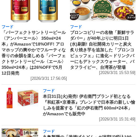
フード
フード
「パーフェクトサントリービール
ブロンコビリーの名物「新鮮サラ
〈アンバーエール〉 350ml×24
ダバー」が40年ぶりに明日1日
本」がAmazonで18%OFF! アロ
(水)刷新! 自社開発カリーと炭火
マホップの爽やかでフルーティな
炙り焼き芋を追加した「ブロンコ
香りの余韻を楽しめる「パーフェ
ビュッフェ」に進化～ドリンクバ
クトサントリービール〈エール〉
ーにもデトックスウォーター、バ
350ml×24本」は26%OFFで5月
タフライピー、台湾茶が登場
12日発売
[2026/3/31 15:53:59]
[2026/3/31 17:56:05]
フード
本日31日(火)発売! 伊右衛門ブランド初となる
『和紅茶×京番茶』ブレンドで日本茶の新しい愉
しみを提案する「紅の伊右衛門 600ml×24本」
がAmazonでも販売中
[2026/3/31 15:31:49]
フード
丸亀製麺の「釜揚げうどん」が半額で税込190