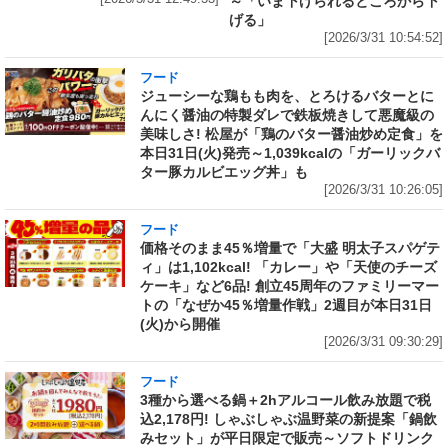
～「いま下げられるところから下
げる」
[2026/3/31 10:54:52]
フード
ジューシーな鶏もも肉を、とろけるバターとに
んにく醤油の特製ダレで鉄板焼きして悪魔級の
美味しさ! 松屋が「鶏のバター醤油炒め定食」を
本日31日(火)発売～1,039kcalの「ガーリックバ
ター豚カルビエッグ丼」も
[2026/3/31 10:26:05]
フード
価格そのまま45％増量で「大盛 明太子スパゲテ
ィ」は1,102kcal! 「カレー」や「天使のチーズ
ケーキ」など6品! 創立45周年のファミリーマー
トの「なぜか45％増量作戦」2週目が本日31日
(火)から開催
[2026/3/31 09:30:29]
フード
3種から選べる鍋＋2hアルコール飲み放題で税
込2,178円! しゃぶしゃぶ温野菜の新提案「鍋飲
みセット」が平日限定で販売～ソフトドリンク