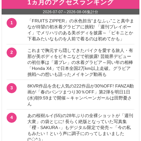
1ヵ月のアクセスランキング
2026-07-07
～
2026-08-06
集計分
「FRUITS ZIPPER」の水色担当“まなふぃ”こと真中ま
1
なが待望の初水着グラビアに挑戦! 「週刊プレイボー
イ」でメリハリのある美ボディを披露～「ビキニとか
下着みたいなものを人前で着るのは初めてかも」
これまで胸元すら隠してきたバイクを愛する旅人・有
2
那が美ボディをビキニなどで初披露! 芸能界デビュー
の初仕事は「週プレ」の水着グラビア～同い年の相棒
「Honda X4」で日本全国2万km以上走破。グラビア
挑戦への想いも語ったメイキング動画も
8KVR作品を含む人気の222作品が30%OFF! FANZA動
3
画が「春のパンツまつり30％OFF」第2弾を明日1日
(水)朝9:59まで開催～キャンペーンガールは田野憂さ
ん
あの桜樹ルイ(55)の28年ぶりの全裸ショットが「週刊
4
大衆」の袋とじに! 長らく絶版となっていた写真集
「櫻 - SAKURA -」もデジタル限定で発売～「今の私
もみたい！という声に調子にのってしまいました
(^◇^;)」