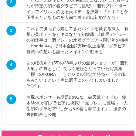
2
なが待望の初水着グラビアに挑戦! 「週刊プレイボー
イ」でメリハリのある美ボディを披露～「ビキニとか
下着みたいなものを人前で着るのは初めてかも」
これまで胸元すら隠してきたバイクを愛する旅人・有
3
那が美ボディをビキニなどで初披露! 芸能界デビュー
の初仕事は「週プレ」の水着グラビア～同い年の相棒
「Honda X4」で日本全国2万km以上走破。グラビア
挑戦への想いも語ったメイキング動画も
あの桜樹ルイ(55)の28年ぶりの全裸ショットが「週刊
4
大衆」の袋とじに! 長らく絶版となっていた写真集
「櫻 - SAKURA -」もデジタル限定で発売～「今の私
もみたい！という声に調子にのってしまいました
(^◇^;)」
お尻スポンサーも話題のNGなし破天荒アイドル・鈴
5
木Mob.が初グラビアに挑戦! 「週プレ」に登場～「人
生初のグラビア!!!しかも5水着も着てます」。撮影の
裏側動画も公開