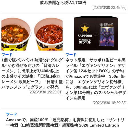
飲み放題なら税込1,738円
[2026/3/30 23:45:36]
フード
フード
1個で腹パンパン! 熱湯5分“グルグ
ネット限定「サッポロ生ビール黒
ル”かき混ぜるだけの「日清カレ
ラベル『エヴァンゲリオン』デザ
ーメシ」に出来上がり400g以上
イン缶 12本セットBOX」の予約
の山盛サイズ誕生! 「日清山盛カ
がAmazonでも実施中 350ml缶
レーメシ 欧風ビーフ」「日清山盛
には「エヴァンゲリオン初号機」
ハヤシメシ デミグラス」が発売
を、500ml缶には「エヴァンゲリ
[2026/3/30 19:25:01]
オン第13号機」のスペシャルデザ
インを採用
[2026/3/30 18:39:38]
フード
Amazonで、国産100％「超完熟梅」を贅沢に使
用した「サントリー梅酒〈山崎蒸溜所貯蔵梅