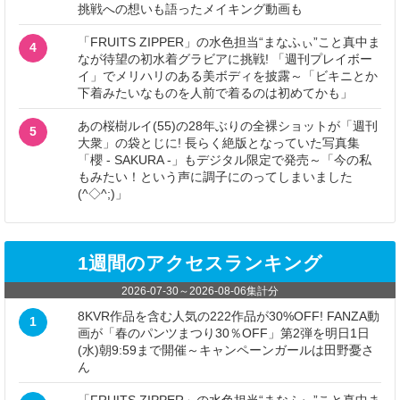
挑戦への想いも語ったメイキング動画も
「FRUITS ZIPPER」の水色担当“まなふぃ”こと真中ま
4
なが待望の初水着グラビアに挑戦! 「週刊プレイボー
イ」でメリハリのある美ボディを披露～「ビキニとか
下着みたいなものを人前で着るのは初めてかも」
あの桜樹ルイ(55)の28年ぶりの全裸ショットが「週刊
5
大衆」の袋とじに! 長らく絶版となっていた写真集
「櫻 - SAKURA -」もデジタル限定で発売～「今の私
もみたい！という声に調子にのってしまいました
(^◇^;)」
1週間のアクセスランキング
2026-07-30
～
2026-08-06
集計分
8KVR作品を含む人気の222作品が30%OFF! FANZA動
1
画が「春のパンツまつり30％OFF」第2弾を明日1日
(水)朝9:59まで開催～キャンペーンガールは田野憂さ
ん
「FRUITS ZIPPER」の水色担当“まなふぃ”こと真中ま