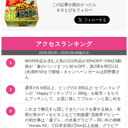
この記事が面白かったら
ネタとぴをフォロー
アクセスランキング
2026-08-05
～
2026-08-06
集計分
8KVR作品を含む人気の222作品が30%OFF! FANZA動
1
画が「春のパンツまつり30％OFF」第2弾を明日1日
(水)朝9:59まで開催～キャンペーンガールは田野憂さ
ん
通常の5.6倍以上、ビッグの2.3倍以上! セブン‐イレブ
2
ンが「Happyプッチンプリン 380g」を販売～もちろ
んプッチンして、お皿に移してプルル～ンと楽しめる
これまで胸元すら隠してきたバイクを愛する旅人・有
3
那が美ボディをビキニなどで初披露! 芸能界デビュー
の初仕事は「週プレ」の水着グラビア～同い年の相棒
「Honda X4」で日本全国2万km以上走破。グラビア