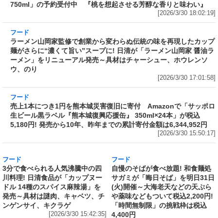
酒〉超完熟梅 2026 Limited Edition 750ml」の
予約受付中 『桃を想起させる芳醇な香りと味
わい』
[2026/3/30 18:02:19]
フード
ラーメン山岡家監修で創業から変わらぬ伝統の
味を再現したカップ麺がさらに“濃くて旨い”ス
ープに! 日清が「ラーメン山岡家 醤油ラーメ
ン」をリニューアル発売～具材はチャーシュ
ー、ホウレンソウ、のり
[2026/3/30 17:01:58]
フード
売上1本につき1円を熊本城災害復旧に寄付
Amazonで「サッポロ生ビール黒ラベル『熊本
城復興応援缶』 350ml×24本」が税込5,180円!
発売から10年、昨年までの累計寄付金額は
6,344,952円
[2026/3/30 15:50:17]