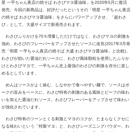
星 一平ちゃん夜店の焼そば わさびマヨ醤油味」を2020年5月に復活
発売。今回の新商品は、好評だったというその「明星 一平ちゃん夜店
の焼そば わさびマヨ醤油味」をさらにパワーアップさせ、「超わさ
び」として、大盛サイズで新発売されます。
わさびふりかけを70％増量しただけではなく、わさびマヨの刺激を
強め、わさびのフレーバーをアップさせたソースに改良(2017年3月発
売「明星 一平ちゃん夜店の焼そば 大盛 わさびマヨ醤油味」と比較)。
わさびが効いた醤油だれソースに、わさび風味顆粒を使用したふりか
けとわさびマヨで、一平ちゃん史上最強のわさびの刺激を存分に楽し
めるとしています。
めんはソースがよく絡む、しなやかで食べやすい麺で、ソースはポ
ークの旨みをベースに、わさび特有の刺激のある風味とビーフの味わ
いを加えた醤油だれソース。わさびフレーバーをアップさせて味わい
が強化されています。
わさび特有のツーンとくる刺激とマヨのコクが、たまらなくクセに
なる味わいという「特製マヨ」と、わさびシーズニングパウダー、わ