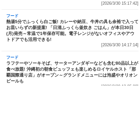
フード
フード
3分で食べられる人気沸騰中の四
自慢のそばが食べ放題! 和食麺処
川料理! 日清食品が「カップヌー
サガミが「晦日そば」を明日31日
ドル 14種のスパイス麻辣湯」を
(火)開催～大海老天などの天ぷら
発売～具材は謎肉、キャベツ、チ
や薬味などもついて税込2,200円!
ンゲンサイ、キクラゲ
「時間無制限」の挑戦枠は税込
[2026/3/30 15:42:35]
4,400円
[2026/3/30 15:17:42]
フード
熱湯5分でふっくら白ご飯! カレーや納豆、牛丼の具も余裕で入っ
てお皿いらずの新提案! 「日清ふっくら釜炊き ごはん」が本日30日
(月)発売～常温で1年保存可能。電子レンジがないオフィスやアウ
トドアでも活用できる!
[2026/3/30 14:17:14]
フード
ラフテーやソーキそば、サーターアンダギーなども含む80品以上が
食べ放題! 沖縄初の朝食ビュッフェも楽しめるロイヤルホスト「那
覇国際通り店」がオープン～グランドメニューには泡盛やオリオン