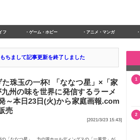
イフ
ゲーム・ホビー
アニメ・マンガ
1日をもちまして記事更新を終了しました
1
た珠玉の一杯! 「ななつ星」×「家
が九州の味を世界に発信するラーメ
～本日23日(火)から家庭画報.com
販売
2
[2021/3/23 15:43]
州の「ななつ星」、力の源ホールディングスの「一風堂」が、