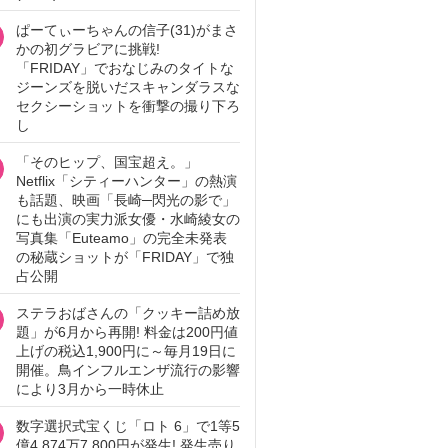
ぱーてぃーちゃんの信子(31)がまさ
かの初グラビアに挑戦!
「FRIDAY」でおなじみのタイトな
ジーンズを脱いだスキャンダラスな
セクシーショットを衝撃の撮り下ろ
し
「そのヒップ、国宝超え。」
Netflix「シティーハンター」の熱演
も話題、映画「長崎─閃光の影で」
にも出演の実力派女優・水崎綾女の
写真集「Euteamo」の完全未発表
の秘蔵ショットが「FRIDAY」で独
占公開
ステラおばさんの「クッキー詰め放
題」が6月から再開! 料金は200円値
上げの税込1,900円に～毎月19日に
開催。鳥インフルエンザ流行の影響
により3月から一時休止
数字選択式宝くじ「ロト 6」で1等5
億4,874万7,800円が発生! 発生売り