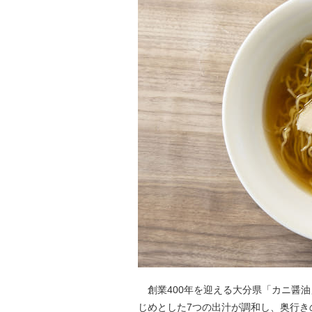
創業400年を迎える大分県「カニ醤
じめとした7つの出汁が調和し、奥行き