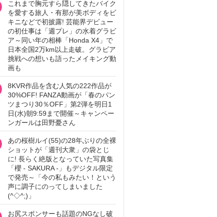
これまで胸元すら隠してきたバイク
を愛する旅人・有那が美ボディをビ
キニなどで初披露! 芸能界デビュー
の初仕事は「週プレ」の水着グラビ
ア～同い年の相棒「Honda X4」で
日本全国2万km以上走破。グラビア
挑戦への想いも語ったメイキング動
画も
8KVR作品を含む人気の222作品が
30%OFF! FANZA動画が「春のパン
ツまつり30％OFF」第2弾を明日1
日(水)朝9:59まで開催～キャンペー
ンガールは田野憂さん
あの桜樹ルイ(55)の28年ぶりの全裸
ショットが「週刊大衆」の袋とじ
に! 長らく絶版となっていた写真集
「櫻 - SAKURA -」もデジタル限定
で発売～「今の私もみたい！という
声に調子にのってしまいました
(^◇^;)」
お尻スポンサーも話題のNGなし破