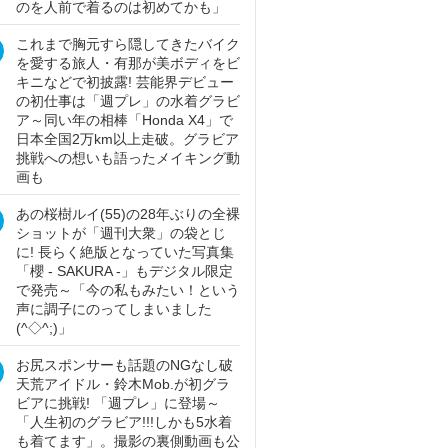
のを人前で着るのは初めてかも」
これまで胸元すら隠してきたバイク
を愛する旅人・有那が美ボディをビ
キニなどで初披露! 芸能界デビュー
の初仕事は「週プレ」の水着グラビ
ア～同い年の相棒「Honda X4」で
日本全国2万km以上走破。グラビア
挑戦への想いも語ったメイキング動
画も
あの桜樹ルイ(55)の28年ぶりの全裸
ショットが「週刊大衆」の袋とじ
に! 長らく絶版となっていた写真集
「櫻 - SAKURA -」もデジタル限定
で発売～「今の私もみたい！という
声に調子にのってしまいました
(^◇^;)」
お尻スポンサーも話題のNGなし破
天荒アイドル・鈴木Mob.が初グラ
ビアに挑戦! 「週プレ」に登場～
「人生初のグラビア!!!しかも5水着
も着てます」。撮影の裏側動画も公