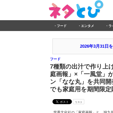
フード
エンタメ
ラ
2026年3月3
フード
7種類の出汁で作り上げ
庭画報」×「一風堂」
ン「なな丸」を共同開発
でも家庭用を期間限定
リスト
世界文化社の「家庭画報」と、JR九