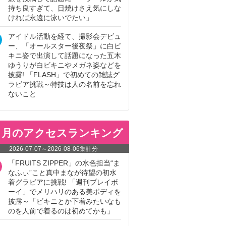
持ち良すぎて、日焼けさえ気にしな
ければ永遠に泳いでたい」
アイドル活動を経て、撮影会デビュ
ー、「オールスター後夜祭」に白ビ
キニ姿で出演して話題になった五木
ゆうりが白ビキニやメガネ姿などを
披露! 「FLASH」で初めての雑誌グ
ラビア挑戦～特技は人の名前を忘れ
ないこと
ヵ月のアクセスランキング
2026-07-07
～
2026-08-06
集計分
「FRUITS ZIPPER」の水色担当“ま
なふぃ”こと真中まなが待望の初水
着グラビアに挑戦! 「週刊プレイボ
ーイ」でメリハリのある美ボディを
披露～「ビキニとか下着みたいなも
のを人前で着るのは初めてかも」