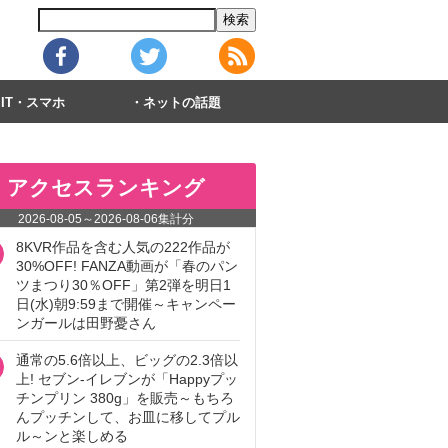
IT・スマホ
ネットの話題
アクセスランキング
2026-08-05
～
2026-08-06
集計分
8KVR作品を含む人気の222作品が
30%OFF! FANZA動画が「春のパン
ツまつり30％OFF」第2弾を明日1
日(水)朝9:59まで開催～キャンペー
ンガールは田野憂さん
通常の5.6倍以上、ビッグの2.3倍以
上! セブン‐イレブンが「Happyプッ
チンプリン 380g」を販売～もちろ
んプッチンして、お皿に移してプル
ル～ンと楽しめる