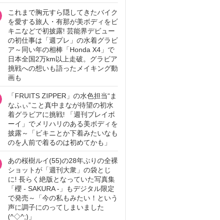
これまで胸元すら隠してきたバイク
を愛する旅人・有那が美ボディをビ
キニなどで初披露! 芸能界デビュー
の初仕事は「週プレ」の水着グラビ
ア～同い年の相棒「Honda X4」で
日本全国2万km以上走破。グラビア
挑戦への想いも語ったメイキング動
画も
「FRUITS ZIPPER」の水色担当“ま
なふぃ”こと真中まなが待望の初水
着グラビアに挑戦! 「週刊プレイボ
ーイ」でメリハリのある美ボディを
披露～「ビキニとか下着みたいなも
のを人前で着るのは初めてかも」
あの桜樹ルイ(55)の28年ぶりの全裸
ショットが「週刊大衆」の袋とじ
に! 長らく絶版となっていた写真集
「櫻 - SAKURA -」もデジタル限定
で発売～「今の私もみたい！という
声に調子にのってしまいました
(^◇^;)」