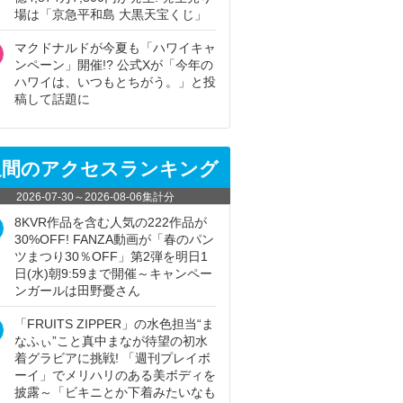
場は「京急平和島 大黒天宝くじ」
マクドナルドが今夏も「ハワイキャ
ンペーン」開催!? 公式Xが「今年の
ハワイは、いつもとちがう。」と投
稿して話題に
週間のアクセスランキング
2026-07-30
～
2026-08-06
集計分
8KVR作品を含む人気の222作品が
30%OFF! FANZA動画が「春のパン
ツまつり30％OFF」第2弾を明日1
日(水)朝9:59まで開催～キャンペー
ンガールは田野憂さん
「FRUITS ZIPPER」の水色担当“ま
なふぃ”こと真中まなが待望の初水
着グラビアに挑戦! 「週刊プレイボ
ーイ」でメリハリのある美ボディを
披露～「ビキニとか下着みたいなも