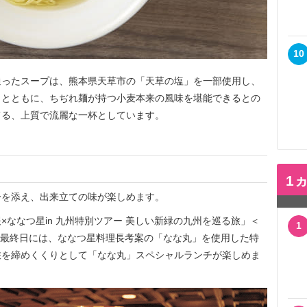
10
ったスープは、熊本県天草市の「天草の塩」を一部使用し、
りとともに、ちぢれ麺が持つ小麦本来の風味を堪能できるとの
てる、上質で流麗な一杯としています。
1
を添え、出来立ての味が楽しめます。
ななつ星in 九州特別ツアー 美しい新緑の九州を巡る旅」＜
1
)＞の旅の最終日には、ななつ星料理長考案の「なな丸」を使用した特
旅を締めくくりとして「なな丸」スペシャルランチが楽しめま