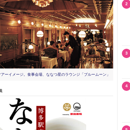
2
3
別ツアーイメージ。食事会場、ななつ星のラウンジ「ブルームーン」
4
供
5