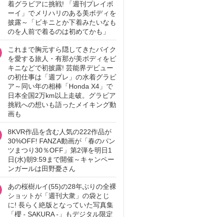
着グラビアに挑戦! 「週刊プレイボ
ーイ」でメリハリのある美ボディを
披露～「ビキニとか下着みたいなも
のを人前で着るのは初めてかも」
これまで胸元すら隠してきたバイク
を愛する旅人・有那が美ボディをビ
キニなどで初披露! 芸能界デビュー
の初仕事は「週プレ」の水着グラビ
ア～同い年の相棒「Honda X4」で
日本全国2万km以上走破。グラビア
挑戦への想いも語ったメイキング動
画も
8KVR作品を含む人気の222作品が
30%OFF! FANZA動画が「春のパン
ツまつり30％OFF」第2弾を明日1
日(水)朝9:59まで開催～キャンペー
ンガールは田野憂さん
あの桜樹ルイ(55)の28年ぶりの全裸
ショットが「週刊大衆」の袋とじ
に! 長らく絶版となっていた写真集
「櫻 - SAKURA -」もデジタル限定