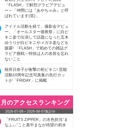
「FLASH」で鮮烈グラビアデビュ
ー～「仲間には『あやちゃみ』と呼
ばれています(笑)」
アイドル活動を経て、撮影会デビュ
ー、「オールスター後夜祭」に白ビ
キニ姿で出演して話題になった五木
ゆうりが白ビキニやメガネ姿などを
披露! 「FLASH」で初めての雑誌グ
ラビア挑戦～特技は人の名前を忘れ
ないこと
桜井日奈子が衝撃の初ビキニ! 芸能
活動10周年記念写真集の先行カッ
トが「FRIDAY」に掲載
ヵ月のアクセスランキング
2026-07-08
～
2026-08-07
集計分
「FRUITS ZIPPER」の水色担当“ま
なふぃ”こと真中まなが待望の初水