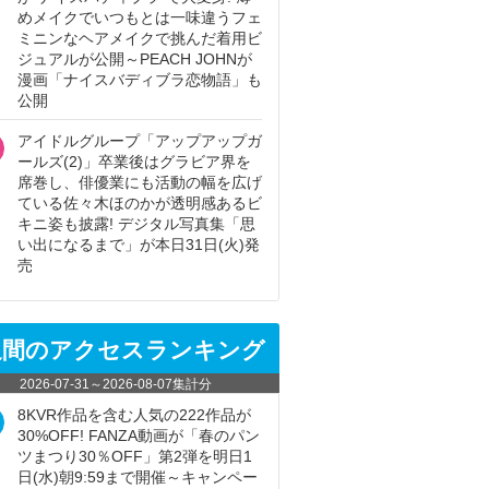
めメイクでいつもとは一味違うフェ
ミニンなヘアメイクで挑んだ着用ビ
ジュアルが公開～PEACH JOHNが
漫画「ナイスバディブラ恋物語」も
公開
アイドルグループ「アップアップガ
ールズ(2)」卒業後はグラビア界を
席巻し、俳優業にも活動の幅を広げ
ている佐々木ほのかが透明感あるビ
キニ姿も披露! デジタル写真集「思
い出になるまで」が本日31日(火)発
売
週間のアクセスランキング
2026-07-31
～
2026-08-07
集計分
8KVR作品を含む人気の222作品が
30%OFF! FANZA動画が「春のパン
ツまつり30％OFF」第2弾を明日1
日(水)朝9:59まで開催～キャンペー