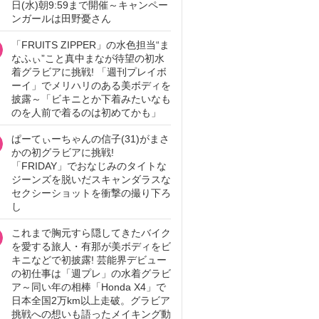
日(水)朝9:59まで開催～キャンペー
ンガールは田野憂さん
「FRUITS ZIPPER」の水色担当“ま
なふぃ”こと真中まなが待望の初水
着グラビアに挑戦! 「週刊プレイボ
ーイ」でメリハリのある美ボディを
披露～「ビキニとか下着みたいなも
のを人前で着るのは初めてかも」
ぱーてぃーちゃんの信子(31)がまさ
かの初グラビアに挑戦!
「FRIDAY」でおなじみのタイトな
ジーンズを脱いだスキャンダラスな
セクシーショットを衝撃の撮り下ろ
し
これまで胸元すら隠してきたバイク
を愛する旅人・有那が美ボディをビ
キニなどで初披露! 芸能界デビュー
の初仕事は「週プレ」の水着グラビ
ア～同い年の相棒「Honda X4」で
日本全国2万km以上走破。グラビア
挑戦への想いも語ったメイキング動