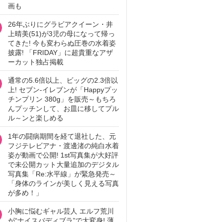
画も
26年ぶりにグラビアクイーン・井
上晴美(51)が3児の母になって帰っ
てきた! 今も変わらぬ圧巻の水着姿
披露! 「FRIDAY」に超貴重なアザ
ーカット独占掲載
通常の5.6倍以上、ビッグの2.3倍以
上! セブン‐イレブンが「Happyプッ
チンプリン 380g」を販売～もちろ
んプッチンして、お皿に移してプル
ル～ンと楽しめる
1年の闘病期間を経て退社した、元
フジテレビアナ・渡邊渚の純白水着
姿が動画で公開! 1st写真集が大好評
で未公開カット大量追加のデジタル
写真集「Re:水平線」が緊急発売～
「身体のラインが美しく見える写真
が多め！」
小胸に悩むギャル芸人 エルフ荒川
が“ナイスバディブラ”で大変身! 薄