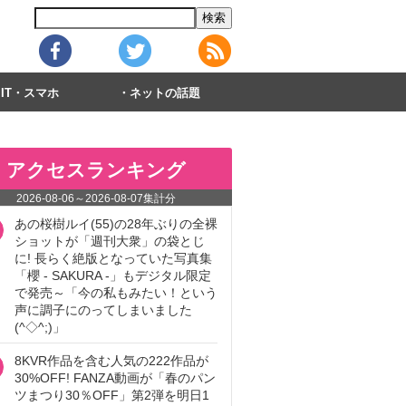
IT・スマホ
ネットの話題
アクセスランキング
2026-08-06
～
2026-08-07
集計分
あの桜樹ルイ(55)の28年ぶりの全裸
ショットが「週刊大衆」の袋とじ
に! 長らく絶版となっていた写真集
「櫻 - SAKURA -」もデジタル限定
で発売～「今の私もみたい！という
声に調子にのってしまいました
(^◇^;)」
8KVR作品を含む人気の222作品が
30%OFF! FANZA動画が「春のパン
ツまつり30％OFF」第2弾を明日1