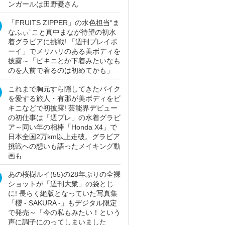
ンガールは田野憂さん
「FRUITS ZIPPER」の水色担当“ま
なふぃ”こと真中まなが待望の初水
着グラビアに挑戦! 「週刊プレイボ
ーイ」でメリハリのある美ボディを
披露～「ビキニとか下着みたいなも
のを人前で着るのは初めてかも」
これまで胸元すら隠してきたバイク
を愛する旅人・有那が美ボディをビ
キニなどで初披露! 芸能界デビュー
の初仕事は「週プレ」の水着グラビ
ア～同い年の相棒「Honda X4」で
日本全国2万km以上走破。グラビア
挑戦への想いも語ったメイキング動
画も
あの桜樹ルイ(55)の28年ぶりの全裸
ショットが「週刊大衆」の袋とじ
に! 長らく絶版となっていた写真集
「櫻 - SAKURA -」もデジタル限定
で発売～「今の私もみたい！という
声に調子にのってしまいました