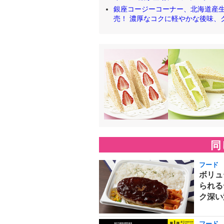
銀座コージーコーナー、北海道産生
売！ 濃厚なコクに軽やかな後味、クリー
同
フード
ボリュ
られる
ク深い