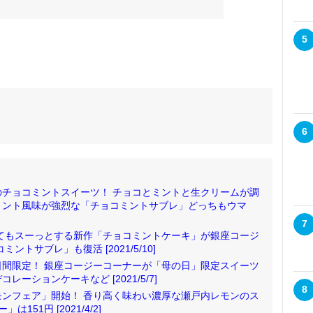
5
ト
6
チョコミントスイーツ！ チョコとミントと生クリームが調
ミント風味が強烈な「チョコミントサブレ」どっちもウマ
7
てもスーっとする新作「チョコミントケーキ」が銀座コージ
トサブレ」も復活 [2021/5/10]
)の3日間限定！ 銀座コージーコーナーが「母の日」限定スイーツ
ーションケーキなど [2021/5/7]
8
ンフェア」開始！ 香り高く味わい濃厚な瀬戸内レモンのス
51円 [2021/4/2]