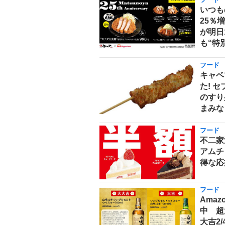
フード
いつも
25％
が明日
も“特
フード
キャベ
た! 
のすり
まみな
フード
不二家
アムチ
得な応
フード
Ama
中 超
大吉2