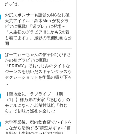
(^◇^;)」
お尻スポンサーも話題のNGなし破
天荒アイドル・鈴木Mob.が初グラ
ビアに挑戦! 「週プレ」に登場～
「人生初のグラビア!!!しかも5水着
も着てます」。撮影の裏側動画も公
開
ぱーてぃーちゃんの信子(31)がまさ
かの初グラビアに挑戦!
「FRIDAY」でおなじみのタイトな
ジーンズを脱いだスキャンダラスな
セクシーショットを衝撃の撮り下ろ
し
【聖地巡礼・ラブライブ！ 1期
（1）】穂乃果の実家「穂むら」の
モデルになった老舗甘味処「竹む
ら」で甘味と巡礼を楽しむ
大学卒業後、都内飲食店でバイトを
しながら活動する“清楚系ギャル”笹
倉彩が人生初のグラビアに挑戦!