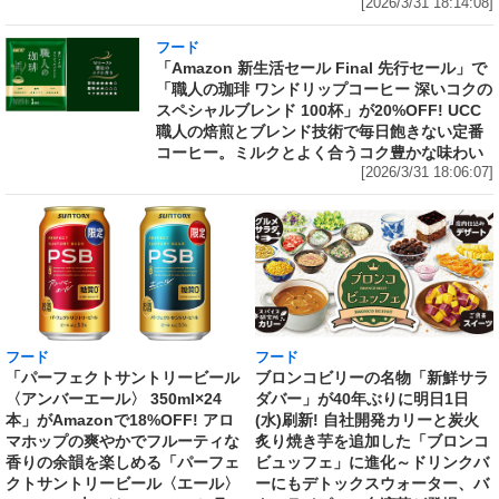
[2026/3/31 18:14:08]
フード
「Amazon 新生活セール Final 先行セール」で
「職人の珈琲 ワンドリップコーヒー 深いコクの
スペシャルブレンド 100杯」が20%OFF! UCC
職人の焙煎とブレンド技術で毎日飽きない定番
コーヒー。ミルクとよく合うコク豊かな味わい
[2026/3/31 18:06:07]
フード
フード
「パーフェクトサントリービール
ブロンコビリーの名物「新鮮サラ
〈アンバーエール〉 350ml×24
ダバー」が40年ぶりに明日1日
本」がAmazonで18%OFF! アロ
(水)刷新! 自社開発カリーと炭火
マホップの爽やかでフルーティな
炙り焼き芋を追加した「ブロンコ
香りの余韻を楽しめる「パーフェ
ビュッフェ」に進化～ドリンクバ
クトサントリービール〈エール〉
ーにもデトックスウォーター、バ