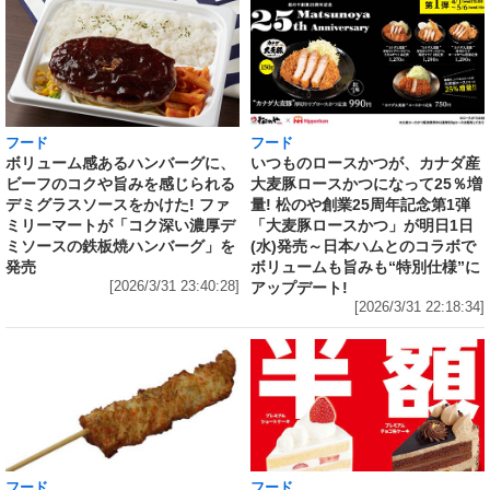
フード
フード
いつものロースかつが、カナダ産
ボリューム感あるハンバーグに、
大麦豚ロースかつになって25％増
ビーフのコクや旨みを感じられる
量! 松のや創業25周年記念第1弾
デミグラスソースをかけた! ファ
「大麦豚ロースかつ」が明日1日
ミリーマートが「コク深い濃厚デ
(水)発売～日本ハムとのコラボで
ミソースの鉄板焼ハンバーグ」を
ボリュームも旨みも“特別仕様”に
発売
アップデート!
[2026/3/31 23:40:28]
[2026/3/31 22:18:34]
フード
フード