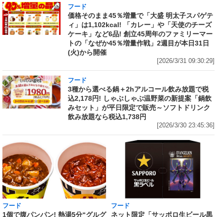
フード
価格そのまま45％増量で「大盛 明太子スパゲテ
ィ」は1,102kcal! 「カレー」や「天使のチーズ
ケーキ」など6品! 創立45周年のファミリーマー
トの「なぜか45％増量作戦」2週目が本日31日
(火)から開催
[2026/3/31 09:30:29]
フード
3種から選べる鍋＋2hアルコール飲み放題で税
込2,178円! しゃぶしゃぶ温野菜の新提案「鍋飲
みセット」が平日限定で販売～ソフトドリンク
飲み放題なら税込1,738円
[2026/3/30 23:45:36]
フード
フード
1個で腹パンパン! 熱湯5分“グルグ
ネット限定「サッポロ生ビール黒