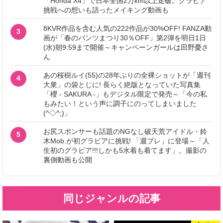
「Honda X4」で日本全国2万km以上走破。グラビア
挑戦への想いも語ったメイキング動画も
8KVR作品を含む人気の222作品が30%OFF! FANZA動
3
画が「春のパンツまつり30％OFF」第2弾を明日1日
(水)朝9:59まで開催～キャンペーンガールは田野憂さ
ん
あの桜樹ルイ(55)の28年ぶりの全裸ショットが「週刊
4
大衆」の袋とじに! 長らく絶版となっていた写真集
「櫻 - SAKURA -」もデジタル限定で発売～「今の私
もみたい！という声に調子にのってしまいました
(^◇^;)」
お尻スポンサーも話題のNGなし破天荒アイドル・鈴
5
木Mob.が初グラビアに挑戦! 「週プレ」に登場～「人
生初のグラビア!!!しかも5水着も着てます」。撮影の
裏側動画も公開
同じジャンルの記事