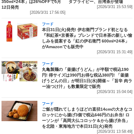
350ml×24本」は26%OFFで5月
タフライピー、台湾茶が登場
12日発売
[2026/3/31 15:53:59]
[2026/3/31 17:56:05]
フード
本日31日(火)発売! 伊右衛門ブランド初となる
『和紅茶×京番茶』ブレンドで日本茶の新しい愉
しみを提案する「紅の伊右衛門 600ml×24本」
がAmazonでも販売中
[2026/3/31 15:31:49]
フード
丸亀製麺の「釜揚げうどん」が半額で税込190
円! 得サイズは390円お得な税込380円! 「釜揚
げうどんの日」が明日1日(水)開催～「旨辛 肉ラ
ー油つけ汁」も数量限定で販売
[2026/3/31 15:04:04]
フード
ご飯が隠れてしまうほどの直径14cmの大きなコ
ロッケにから揚げ3個で税込646円のお弁当! ロ
ーソンが「高岡大仏コロッケ＆から揚げ弁当」
を北陸・東海地方で本日31日(火)発売
[2026/3/31 13:58:49]