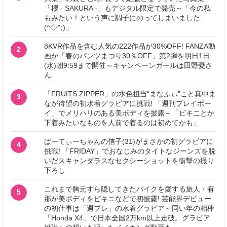
「櫻 - SAKURA -」もデジタル限定で発売～「今の私
もみたい！という声に調子にのってしまいました
(^◇^;)」
8KVR作品を含む人気の222作品が30%OFF! FANZA動
2
画が「春のパンツまつり30％OFF」第2弾を明日1日
(水)朝9:59まで開催～キャンペーンガールは田野憂さ
ん
「FRUITS ZIPPER」の水色担当“まなふぃ”こと真中ま
3
なが待望の初水着グラビアに挑戦! 「週刊プレイボー
イ」でメリハリのある美ボディを披露～「ビキニとか
下着みたいなものを人前で着るのは初めてかも」
ぱーてぃーちゃんの信子(31)がまさかの初グラビアに
4
挑戦! 「FRIDAY」でおなじみのタイトなジーンズを脱
いだスキャンダラスなセクシーショットを衝撃の撮り
下ろし
これまで胸元すら隠してきたバイクを愛する旅人・有
5
那が美ボディをビキニなどで初披露! 芸能界デビュー
の初仕事は「週プレ」の水着グラビア～同い年の相棒
「Honda X4」で日本全国2万km以上走破。グラビア