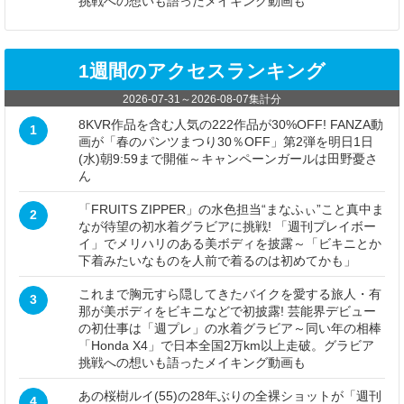
挑戦への想いも語ったメイキング動画も
1週間のアクセスランキング
2026-07-31
～
2026-08-07
集計分
8KVR作品を含む人気の222作品が30%OFF! FANZA動
1
画が「春のパンツまつり30％OFF」第2弾を明日1日
(水)朝9:59まで開催～キャンペーンガールは田野憂さ
ん
「FRUITS ZIPPER」の水色担当“まなふぃ”こと真中ま
2
なが待望の初水着グラビアに挑戦! 「週刊プレイボー
イ」でメリハリのある美ボディを披露～「ビキニとか
下着みたいなものを人前で着るのは初めてかも」
これまで胸元すら隠してきたバイクを愛する旅人・有
3
那が美ボディをビキニなどで初披露! 芸能界デビュー
の初仕事は「週プレ」の水着グラビア～同い年の相棒
「Honda X4」で日本全国2万km以上走破。グラビア
挑戦への想いも語ったメイキング動画も
あの桜樹ルイ(55)の28年ぶりの全裸ショットが「週刊
4