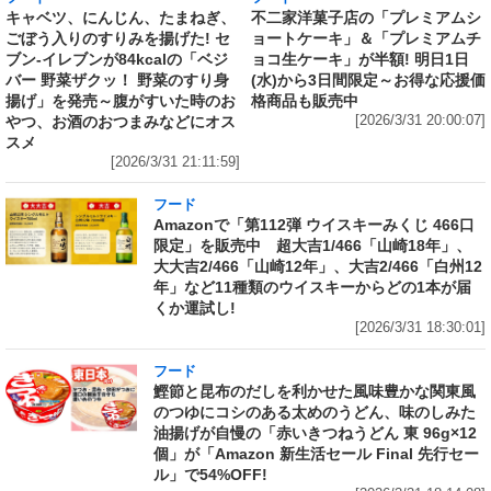
キャベツ、にんじん、たまねぎ、
不二家洋菓子店の「プレミアムシ
ごぼう入りのすりみを揚げた! セ
ョートケーキ」＆「プレミアムチ
ブン‐イレブンが84kcalの「ベジ
ョコ生ケーキ」が半額! 明日1日
バー 野菜ザクッ！ 野菜のすり身
(水)から3日間限定～お得な応援価
揚げ」を発売～腹がすいた時のお
格商品も販売中
やつ、お酒のおつまみなどにオス
[2026/3/31 20:00:07]
スメ
[2026/3/31 21:11:59]
フード
Amazonで「第112弾 ウイスキーみくじ 466口
限定」を販売中 超大吉1/466「山崎18年」、
大大吉2/466「山崎12年」、大吉2/466「白州12
年」など11種類のウイスキーからどの1本が届
くか運試し!
[2026/3/31 18:30:01]
フード
鰹節と昆布のだしを利かせた風味豊かな関東風
のつゆにコシのある太めのうどん、味のしみた
油揚げが自慢の「赤いきつねうどん 東 96g×12
個」が「Amazon 新生活セール Final 先行セー
ル」で54%OFF!