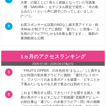
大衆」の袋とじに! 長らく絶版となっていた写真集
「櫻 - SAKURA -」もデジタル限定で発売～「今の私
もみたい！という声に調子にのってしまいました
(^◇^;)」
お尻スポンサーも話題のNGなし破天荒アイドル・鈴
5
木Mob.が初グラビアに挑戦! 「週プレ」に登場～「人
生初のグラビア!!!しかも5水着も着てます」。撮影の
裏側動画も公開
1ヵ月のアクセスランキング
2026-07-08
～
2026-08-07
集計分
「FRUITS ZIPPER」の水色担当“まなふぃ”こと真中ま
1
なが待望の初水着グラビアに挑戦! 「週刊プレイボー
イ」でメリハリのある美ボディを披露～「ビキニとか
下着みたいなものを人前で着るのは初めてかも」
これまで胸元すら隠してきたバイクを愛する旅人・有
2
那が美ボディをビキニなどで初披露! 芸能界デビュー
の初仕事は「週プレ」の水着グラビア～同い年の相棒