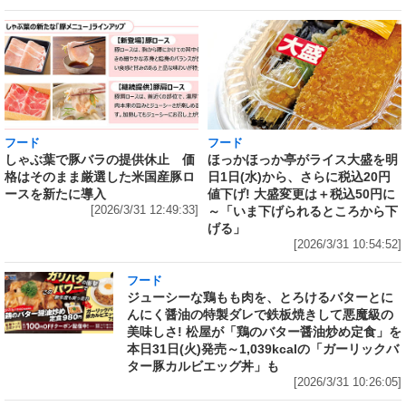
フード
フード
しゃぶ葉で豚バラの提供休止 価
ほっかほっか亭がライス大盛を明
格はそのまま厳選した米国産豚ロ
日1日(水)から、さらに税込20円
ースを新たに導入
値下げ! 大盛変更は＋税込50円に
[2026/3/31 12:49:33]
～「いま下げられるところから下
げる」
[2026/3/31 10:54:52]
フード
ジューシーな鶏もも肉を、とろけるバターとに
んにく醤油の特製ダレで鉄板焼きして悪魔級の
美味しさ! 松屋が「鶏のバター醤油炒め定食」を
本日31日(火)発売～1,039kcalの「ガーリックバ
ター豚カルビエッグ丼」も
[2026/3/31 10:26:05]