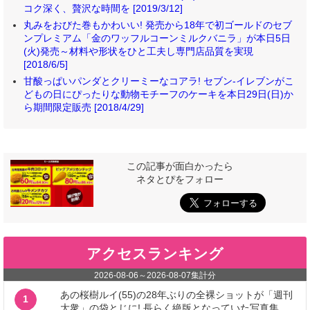
コク深く、贅沢な時間を [2019/3/12]
丸みをおびた巻もかわいい! 発売から18年で初ゴールドのセブ
ンプレミアム「金のワッフルコーンミルクバニラ」が本日5日
(火)発売～材料や形状をひと工夫し専門店品質を実現
[2018/6/5]
甘酸っぱいパンダとクリーミーなコアラ! セブン‐イレブンがこ
どもの日にぴったりな動物モチーフのケーキを本日29日(日)か
ら期間限定販売 [2018/4/29]
この記事が面白かったら
ネタとぴをフォロー
アクセスランキング
2026-08-06
～
2026-08-07
集計分
あの桜樹ルイ(55)の28年ぶりの全裸ショットが「週刊
1
大衆」の袋とじに! 長らく絶版となっていた写真集