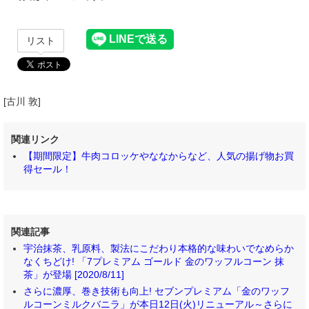
リスト
[古川 敦]
関連リンク
【期間限定】牛肉コロッケやななからなど、人気の揚げ物お買
得セール！
関連記事
宇治抹茶、乳原料、製法にこだわり本格的な味わいでなめらか
なくちどけ! 「7プレミアム ゴールド 金のワッフルコーン 抹
茶」が登場 [2020/8/11]
さらに濃厚、巻き技術も向上! セブンプレミアム「金のワッフ
ルコーンミルクバニラ」が本日12日(火)リニューアル～さらに