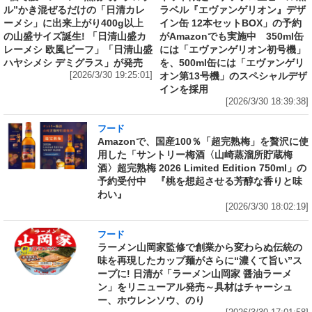
ル”かき混ぜるだけの「日清カレ
ラベル『エヴァンゲリオン』デザ
ーメシ」に出来上がり400g以上
イン缶 12本セットBOX」の予約
の山盛サイズ誕生! 「日清山盛カ
がAmazonでも実施中 350ml缶
レーメシ 欧風ビーフ」「日清山盛
には「エヴァンゲリオン初号機」
ハヤシメシ デミグラス」が発売
を、500ml缶には「エヴァンゲリ
[2026/3/30 19:25:01]
オン第13号機」のスペシャルデザ
インを採用
[2026/3/30 18:39:38]
フード
Amazonで、国産100％「超完熟梅」を贅沢に使
用した「サントリー梅酒〈山崎蒸溜所貯蔵梅
酒〉超完熟梅 2026 Limited Edition 750ml」の
予約受付中 『桃を想起させる芳醇な香りと味
わい』
[2026/3/30 18:02:19]
フード
ラーメン山岡家監修で創業から変わらぬ伝統の
味を再現したカップ麺がさらに“濃くて旨い”ス
ープに! 日清が「ラーメン山岡家 醤油ラーメ
ン」をリニューアル発売～具材はチャーシュ
ー、ホウレンソウ、のり