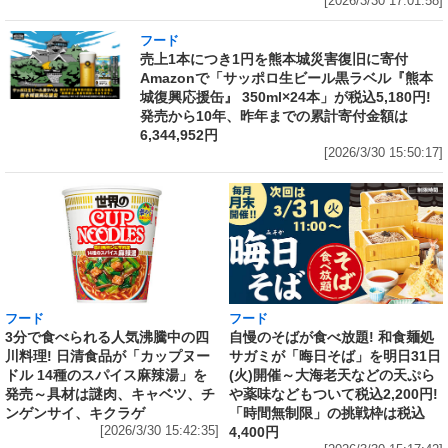
[2026/3/30 17:01:58]
フード
売上1本につき1円を熊本城災害復旧に寄付
Amazonで「サッポロ生ビール黒ラベル『熊本
城復興応援缶』 350ml×24本」が税込5,180円!
発売から10年、昨年までの累計寄付金額は
6,344,952円
[2026/3/30 15:50:17]
フード
フード
3分で食べられる人気沸騰中の四
自慢のそばが食べ放題! 和食麺処
川料理! 日清食品が「カップヌー
サガミが「晦日そば」を明日31日
ドル 14種のスパイス麻辣湯」を
(火)開催～大海老天などの天ぷら
発売～具材は謎肉、キャベツ、チ
や薬味などもついて税込2,200円!
ンゲンサイ、キクラゲ
「時間無制限」の挑戦枠は税込
[2026/3/30 15:42:35]
4,400円