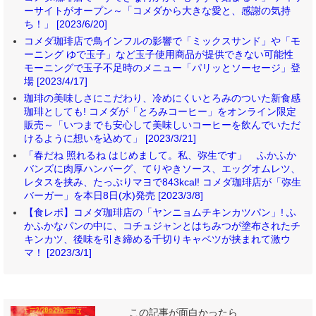
ーサイトがオープン～「コメダから大きな愛と、感謝の気持
ち！」 [2023/6/20]
コメダ珈琲店で鳥インフルの影響で「ミックスサンド」や「モ
ーニング ゆで玉子」など玉子使用商品が提供できない可能性
モーニングで玉子不足時のメニュー「パリッとソーセージ」登
場 [2023/4/17]
珈琲の美味しさにこだわり、冷めにくいとろみのついた新食感
珈琲としても! コメダが「とろみコーヒー」をオンライン限定
販売～「いつまでも安心して美味しいコーヒーを飲んでいただ
けるように想いを込めて」 [2023/3/21]
「春だね 照れるね はじめまして。私、弥生です」 ふかふか
バンズに肉厚ハンバーグ、てりやきソース、エッグオムレツ、
レタスを挟み、たっぷりマヨで843kcal! コメダ珈琲店が「弥生
バーガー」を本日8日(水)発売 [2023/3/8]
【食レポ】コメダ珈琲店の「ヤンニョムチキンカツパン」! ふ
かふかなパンの中に、コチュジャンとはちみつが塗布されたチ
キンカツ、後味を引き締める千切りキャベツが挟まれて激ウ
マ！ [2023/3/1]
この記事が面白かったら