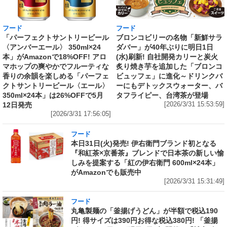
フード
フード
「パーフェクトサントリービール
ブロンコビリーの名物「新鮮サラ
〈アンバーエール〉 350ml×24
ダバー」が40年ぶりに明日1日
本」がAmazonで18%OFF! アロ
(水)刷新! 自社開発カリーと炭火
マホップの爽やかでフルーティな
炙り焼き芋を追加した「ブロンコ
香りの余韻を楽しめる「パーフェ
ビュッフェ」に進化～ドリンクバ
クトサントリービール〈エール〉
ーにもデトックスウォーター、バ
350ml×24本」は26%OFFで5月
タフライピー、台湾茶が登場
12日発売
[2026/3/31 15:53:59]
[2026/3/31 17:56:05]
フード
本日31日(火)発売! 伊右衛門ブランド初となる
『和紅茶×京番茶』ブレンドで日本茶の新しい愉
しみを提案する「紅の伊右衛門 600ml×24本」
がAmazonでも販売中
[2026/3/31 15:31:49]
フード
丸亀製麺の「釜揚げうどん」が半額で税込190
円! 得サイズは390円お得な税込380円! 「釜揚