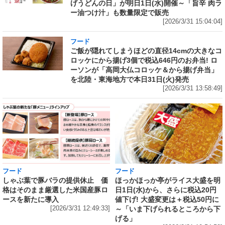
げうどんの日」が明日1日(水)開催～「旨辛 肉ラ
ー油つけ汁」も数量限定で販売
[2026/3/31 15:04:04]
フード
ご飯が隠れてしまうほどの直径14cmの大きなコ
ロッケにから揚げ3個で税込646円のお弁当! ロ
ーソンが「高岡大仏コロッケ＆から揚げ弁当」
を北陸・東海地方で本日31日(火)発売
[2026/3/31 13:58:49]
フード
フード
しゃぶ葉で豚バラの提供休止 価
ほっかほっか亭がライス大盛を明
格はそのまま厳選した米国産豚ロ
日1日(水)から、さらに税込20円
ースを新たに導入
値下げ! 大盛変更は＋税込50円に
[2026/3/31 12:49:33]
～「いま下げられるところから下
げる」