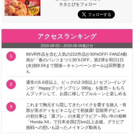
ネタとぴをフォロー
アクセスランキング
2026-08-05
～
2026-08-06
集計分
8KVR作品を含む人気の222作品が30%OFF! FANZA動
1
画が「春のパンツまつり30％OFF」第2弾を明日1日
(水)朝9:59まで開催～キャンペーンガールは田野憂さ
ん
通常の5.6倍以上、ビッグの2.3倍以上! セブン‐イレブ
2
ンが「Happyプッチンプリン 380g」を販売～もちろ
んプッチンして、お皿に移してプルル～ンと楽しめる
これまで胸元すら隠してきたバイクを愛する旅人・有
3
那が美ボディをビキニなどで初披露! 芸能界デビュー
の初仕事は「週プレ」の水着グラビア～同い年の相棒
「Honda X4」で日本全国2万km以上走破。グラビア
挑戦への想いも語ったメイキング動画も