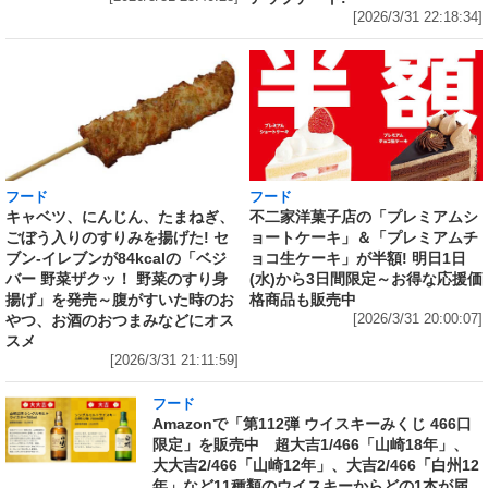
[2026/3/31 22:18:34]
フード
フード
キャベツ、にんじん、たまねぎ、
不二家洋菓子店の「プレミアムシ
ごぼう入りのすりみを揚げた! セ
ョートケーキ」＆「プレミアムチ
ブン‐イレブンが84kcalの「ベジ
ョコ生ケーキ」が半額! 明日1日
バー 野菜ザクッ！ 野菜のすり身
(水)から3日間限定～お得な応援価
揚げ」を発売～腹がすいた時のお
格商品も販売中
やつ、お酒のおつまみなどにオス
[2026/3/31 20:00:07]
スメ
[2026/3/31 21:11:59]
フード
Amazonで「第112弾 ウイスキーみくじ 466口
限定」を販売中 超大吉1/466「山崎18年」、
大大吉2/466「山崎12年」、大吉2/466「白州12
年」など11種類のウイスキーからどの1本が届