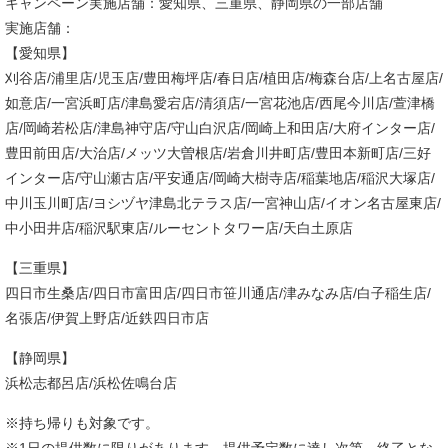
キャンペーン実施店舗：愛知県、三重県、静岡県の一部店舗
実施店舗：
【愛知県】
刈谷店/浦里店/児玉店/豊田梅坪店/春日店/植田店/梅森台店/上名古屋店/
如意店/一宮浜町店/津島愛宕店/清須店/一宮花池店/西尾今川店/萱津橋
店/岡崎若松店/津島神守店/守山白沢店/岡崎上和田店/大府インター店/
豊田前田店/大治店/メッツ大曽根店/岩倉川井町店/豊田本新町店/三好
インター店/守山瀬古店/平安通店/岡崎大樹寺店/稲葉地店/稲沢大塚店/
中川玉川町店/ヨシヅヤ津島北テラス店/一宮神山店/イオン名古屋東店/
中小田井店/稲沢駅東店/ルーセントタワー店/天白土原店
【三重県】
四日市生桑店/四日市富田店/四日市笹川通店/津みなみ店/白子稲生店/
名張店/伊賀上野店/近鉄四日市店
【静岡県】
浜松志都呂店/浜松佐鳴台店
※持ち帰りも対象です。
※1日の提供数に限りがあります。提供予定数に達し次第、終了とな