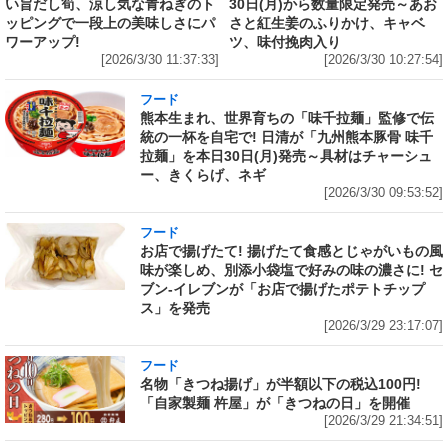
い旨だし筍、涼し気な青ねぎのト
30日(月)から数量限定発売～あお
ッピングで一段上の美味しさにパ
さと紅生姜のふりかけ、キャベ
ワーアップ!
ツ、味付挽肉入り
[2026/3/30 11:37:33]
[2026/3/30 10:27:54]
フード
熊本生まれ、世界育ちの「味千拉麺」監修で伝
統の一杯を自宅で! 日清が「九州熊本豚骨 味千
拉麺」を本日30日(月)発売～具材はチャーシュ
ー、きくらげ、ネギ
[2026/3/30 09:53:52]
フード
お店で揚げたて! 揚げたて食感とじゃがいもの風
味が楽しめ、別添小袋塩で好みの味の濃さに! セ
ブン‐イレブンが「お店で揚げたポテトチップ
ス」を発売
[2026/3/29 23:17:07]
フード
名物「きつね揚げ」が半額以下の税込100円!
「自家製麺 杵屋」が「きつねの日」を開催
[2026/3/29 21:34:51]