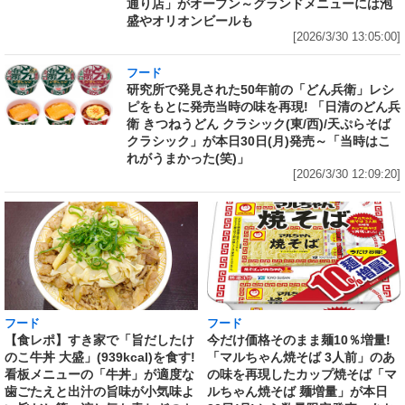
通り店」がオープン～グランドメニューには泡
盛やオリオンビールも
[2026/3/30 13:05:00]
フード
研究所で発見された50年前の「どん兵衛」レシ
ピをもとに発売当時の味を再現! 「日清のどん兵
衛 きつねうどん クラシック(東/西)/天ぷらそば
クラシック」が本日30日(月)発売～「当時はこ
れがうまかった(笑)」
[2026/3/30 12:09:20]
フード
フード
【食レポ】すき家で「旨だしたけ
今だけ価格そのまま麺10％増量!
のこ牛丼 大盛」(939kcal)を食す!
「マルちゃん焼そば 3人前」のあ
看板メニューの「牛丼」が適度な
の味を再現したカップ焼そば「マ
歯ごたえと出汁の旨味が小気味よ
ルちゃん焼そば 麺増量」が本日