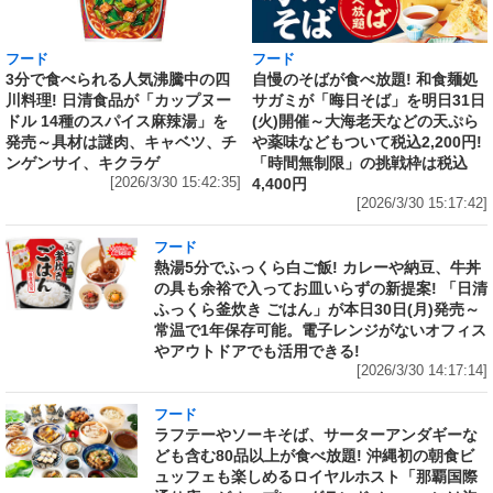
フード
フード
3分で食べられる人気沸騰中の四
自慢のそばが食べ放題! 和食麺処
川料理! 日清食品が「カップヌー
サガミが「晦日そば」を明日31日
ドル 14種のスパイス麻辣湯」を
(火)開催～大海老天などの天ぷら
発売～具材は謎肉、キャベツ、チ
や薬味などもついて税込2,200円!
ンゲンサイ、キクラゲ
「時間無制限」の挑戦枠は税込
[2026/3/30 15:42:35]
4,400円
[2026/3/30 15:17:42]
フード
熱湯5分でふっくら白ご飯! カレーや納豆、牛丼
の具も余裕で入ってお皿いらずの新提案! 「日清
ふっくら釜炊き ごはん」が本日30日(月)発売～
常温で1年保存可能。電子レンジがないオフィス
やアウトドアでも活用できる!
[2026/3/30 14:17:14]
フード
ラフテーやソーキそば、サーターアンダギーな
ども含む80品以上が食べ放題! 沖縄初の朝食ビ
ュッフェも楽しめるロイヤルホスト「那覇国際