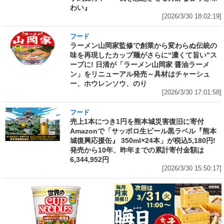
わい』
[2026/3/30 18:02:19]
フード
ラーメン山岡家監修で創業から変わらぬ伝統の
味を再現したカップ麺がさらに“濃くて旨い”ス
ープに! 日清が「ラーメン山岡家 醤油ラーメ
ン」をリニューアル発売～具材はチャーシュ
ー、ホウレンソウ、のり
[2026/3/30 17:01:58]
フード
売上1本につき1円を熊本城災害復旧に寄付
Amazonで「サッポロ生ビール黒ラベル『熊本
城復興応援缶』 350ml×24本」が税込5,180円!
発売から10年、昨年までの累計寄付金額は
6,344,952円
[2026/3/30 15:50:17]