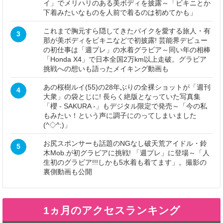
イ」でメリハリのある美ボディを披露～「ビキニとか
下着みたいなものを人前で着るのは初めてかも」
これまで胸元すら隠してきたバイクを愛する旅人・有
3
那が美ボディをビキニなどで初披露! 芸能界デビュー
の初仕事は「週プレ」の水着グラビア～同い年の相棒
「Honda X4」で日本全国2万km以上走破。グラビア
挑戦への想いも語ったメイキング動画も
あの桜樹ルイ(55)の28年ぶりの全裸ショットが「週刊
4
大衆」の袋とじに! 長らく絶版となっていた写真集
「櫻 - SAKURA -」もデジタル限定で発売～「今の私
もみたい！という声に調子にのってしまいました
(^◇^;)」
お尻スポンサーも話題のNGなし破天荒アイドル・鈴
5
木Mob.が初グラビアに挑戦! 「週プレ」に登場～「人
生初のグラビア!!!しかも5水着も着てます」。撮影の
裏側動画も公開
1ヵ月のアクセスランキング