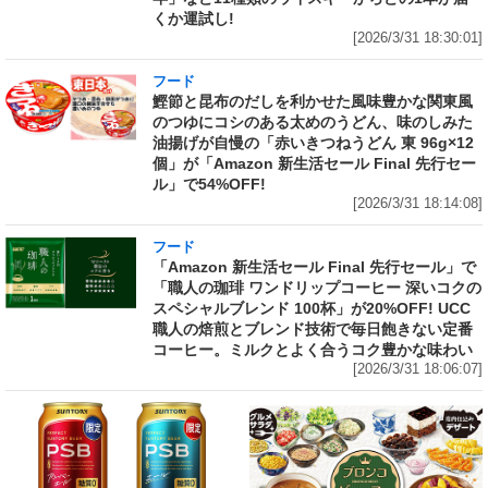
くか運試し!
[2026/3/31 18:30:01]
フード
鰹節と昆布のだしを利かせた風味豊かな関東風
のつゆにコシのある太めのうどん、味のしみた
油揚げが自慢の「赤いきつねうどん 東 96g×12
個」が「Amazon 新生活セール Final 先行セー
ル」で54%OFF!
[2026/3/31 18:14:08]
フード
「Amazon 新生活セール Final 先行セール」で
「職人の珈琲 ワンドリップコーヒー 深いコクの
スペシャルブレンド 100杯」が20%OFF! UCC
職人の焙煎とブレンド技術で毎日飽きない定番
コーヒー。ミルクとよく合うコク豊かな味わい
[2026/3/31 18:06:07]