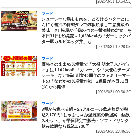
[2026/3/31 10:54:52]
フード
ジューシーな鶏もも肉を、とろけるバターとに
んにく醤油の特製ダレで鉄板焼きして悪魔級の
美味しさ! 松屋が「鶏のバター醤油炒め定食」を
本日31日(火)発売～1,039kcalの「ガーリックバ
ター豚カルビエッグ丼」も
[2026/3/31 10:26:05]
フード
価格そのまま45％増量で「大盛 明太子スパゲテ
ィ」は1,102kcal! 「カレー」や「天使のチーズ
ケーキ」など6品! 創立45周年のファミリーマー
トの「なぜか45％増量作戦」2週目が本日31日
(火)から開催
[2026/3/31 09:30:29]
フード
3種から選べる鍋＋2hアルコール飲み放題で税
込2,178円! しゃぶしゃぶ温野菜の新提案「鍋飲
みセット」が平日限定で販売～ソフトドリンク
飲み放題なら税込1,738円
[2026/3/30 23:45:36]