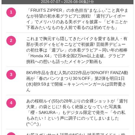
2026-07-07
～
2026-08-06
集計分
「FRUITS ZIPPER」の水色担当“まなふぃ”こと真中ま
1
なが待望の初水着グラビアに挑戦! 「週刊プレイボー
イ」でメリハリのある美ボディを披露～「ビキニとか
下着みたいなものを人前で着るのは初めてかも」
これまで胸元すら隠してきたバイクを愛する旅人・有
2
那が美ボディをビキニなどで初披露! 芸能界デビュー
の初仕事は「週プレ」の水着グラビア～同い年の相棒
「Honda X4」で日本全国2万km以上走破。グラビア
挑戦への想いも語ったメイキング動画も
8KVR作品を含む人気の222作品が30%OFF! FANZA動
3
画が「春のパンツまつり30％OFF」第2弾を明日1日
(水)朝9:59まで開催～キャンペーンガールは田野憂さ
ん
あの桜樹ルイ(55)の28年ぶりの全裸ショットが「週刊
4
大衆」の袋とじに! 長らく絶版となっていた写真集
「櫻 - SAKURA -」もデジタル限定で発売～「今の私
もみたい！という声に調子にのってしまいました
(^◇^;)」
お尻スポンサーも話題のNGなし破天荒アイドル・鈴