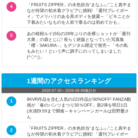
「FRUITS ZIPPER」の水色担当“まなふぃ”こと真中ま
4
なが待望の初水着グラビアに挑戦! 「週刊プレイボー
イ」でメリハリのある美ボディを披露～「ビキニとか
下着みたいなものを人前で着るのは初めてかも」
あの桜樹ルイ(55)の28年ぶりの全裸ショットが「週刊
5
大衆」の袋とじに! 長らく絶版となっていた写真集
「櫻 - SAKURA -」もデジタル限定で発売～「今の私
もみたい！という声に調子にのってしまいました
(^◇^;)」
1週間のアクセスランキング
2026-07-30
～
2026-08-06
集計分
8KVR作品を含む人気の222作品が30%OFF! FANZA動
1
画が「春のパンツまつり30％OFF」第2弾を明日1日
(水)朝9:59まで開催～キャンペーンガールは田野憂さ
ん
「FRUITS ZIPPER」の水色担当“まなふぃ”こと真中ま
2
なが待望の初水着グラビアに挑戦! 「週刊プレイボー