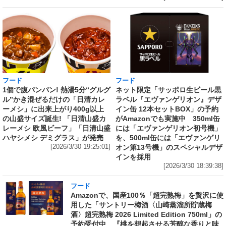
フード
フード
1個で腹パンパン! 熱湯5分“グルグ
ネット限定「サッポロ生ビール黒
ル”かき混ぜるだけの「日清カレ
ラベル『エヴァンゲリオン』デザ
ーメシ」に出来上がり400g以上
イン缶 12本セットBOX」の予約
の山盛サイズ誕生! 「日清山盛カ
がAmazonでも実施中 350ml缶
レーメシ 欧風ビーフ」「日清山盛
には「エヴァンゲリオン初号機」
ハヤシメシ デミグラス」が発売
を、500ml缶には「エヴァンゲリ
[2026/3/30 19:25:01]
オン第13号機」のスペシャルデザ
インを採用
[2026/3/30 18:39:38]
フード
Amazonで、国産100％「超完熟梅」を贅沢に使
用した「サントリー梅酒〈山崎蒸溜所貯蔵梅
酒〉超完熟梅 2026 Limited Edition 750ml」の
予約受付中 『桃を想起させる芳醇な香りと味