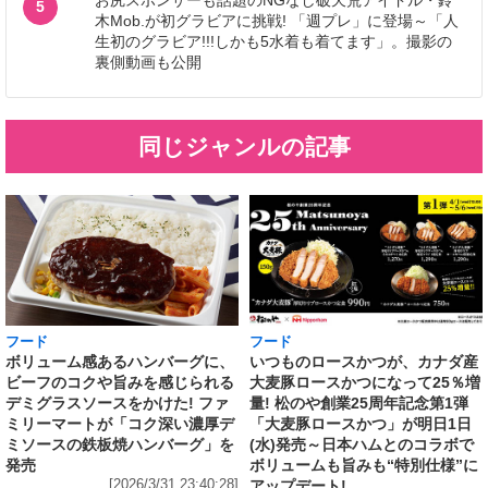
5
木Mob.が初グラビアに挑戦! 「週プレ」に登場～「人
生初のグラビア!!!しかも5水着も着てます」。撮影の
裏側動画も公開
同じジャンルの記事
フード
フード
いつものロースかつが、カナダ産
ボリューム感あるハンバーグに、
大麦豚ロースかつになって25％増
ビーフのコクや旨みを感じられる
量! 松のや創業25周年記念第1弾
デミグラスソースをかけた! ファ
「大麦豚ロースかつ」が明日1日
ミリーマートが「コク深い濃厚デ
(水)発売～日本ハムとのコラボで
ミソースの鉄板焼ハンバーグ」を
ボリュームも旨みも“特別仕様”に
発売
アップデート!
[2026/3/31 23:40:28]