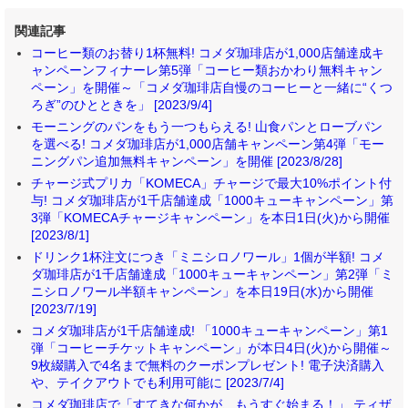
関連記事
コーヒー類のお替り1杯無料! コメダ珈琲店が1,000店舗達成キ
ャンペーンフィナーレ第5弾「コーヒー類おかわり無料キャン
ペーン」を開催～「コメダ珈琲店自慢のコーヒーと一緒に“くつ
ろぎ”のひとときを」 [2023/9/4]
モーニングのパンをもう一つもらえる! 山食パンとローブパン
を選べる! コメダ珈琲店が1,000店舗キャンペーン第4弾「モー
ニングパン追加無料キャンペーン」を開催 [2023/8/28]
チャージ式プリカ「KOMECA」チャージで最大10%ポイント付
与! コメダ珈琲店が1千店舗達成「1000キューキャンペーン」第
3弾「KOMECAチャージキャンペーン」を本日1日(火)から開催
[2023/8/1]
ドリンク1杯注文につき「ミニシロノワール」1個が半額! コメ
ダ珈琲店が1千店舗達成「1000キューキャンペーン」第2弾「ミ
ニシロノワール半額キャンペーン」を本日19日(水)から開催
[2023/7/19]
コメダ珈琲店が1千店舗達成! 「1000キューキャンペーン」第1
弾「コーヒーチケットキャンペーン」が本日4日(火)から開催～
9枚綴購入で4名まで無料のクーポンプレゼント! 電子決済購入
や、テイクアウトでも利用可能に [2023/7/4]
コメダ珈琲店で「すてきな何かが、もうすぐ始まる！」 ティザ