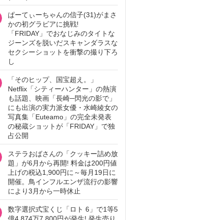
ぱーてぃーちゃんの信子(31)がまさ
かの初グラビアに挑戦!
「FRIDAY」でおなじみのタイトな
ジーンズを脱いだスキャンダラスな
セクシーショットを衝撃の撮り下ろ
し
「そのヒップ、国宝超え。」
Netflix「シティーハンター」の熱演
も話題、映画「長崎─閃光の影で」
にも出演の実力派女優・水崎綾女の
写真集「Euteamo」の完全未発表
の秘蔵ショットが「FRIDAY」で独
占公開
ステラおばさんの「クッキー詰め放
題」が6月から再開! 料金は200円値
上げの税込1,900円に～毎月19日に
開催。鳥インフルエンザ流行の影響
により3月から一時休止
数字選択式宝くじ「ロト 6」で1等5
億4,874万7,800円が発生! 発生売り