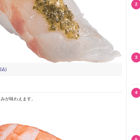
2
3
込)
4
みが味わえます。
5