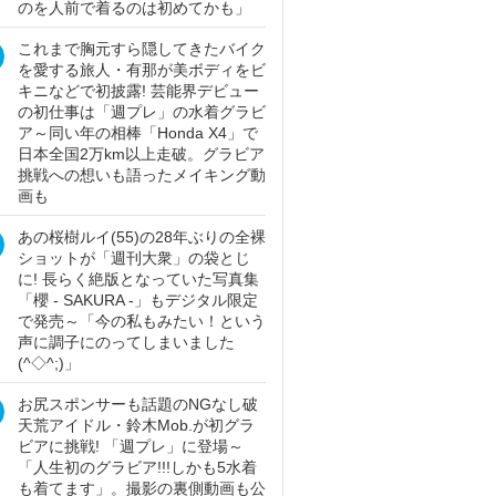
のを人前で着るのは初めてかも」
これまで胸元すら隠してきたバイク
を愛する旅人・有那が美ボディをビ
キニなどで初披露! 芸能界デビュー
の初仕事は「週プレ」の水着グラビ
ア～同い年の相棒「Honda X4」で
日本全国2万km以上走破。グラビア
挑戦への想いも語ったメイキング動
画も
あの桜樹ルイ(55)の28年ぶりの全裸
ショットが「週刊大衆」の袋とじ
に! 長らく絶版となっていた写真集
「櫻 - SAKURA -」もデジタル限定
で発売～「今の私もみたい！という
声に調子にのってしまいました
(^◇^;)」
お尻スポンサーも話題のNGなし破
天荒アイドル・鈴木Mob.が初グラ
ビアに挑戦! 「週プレ」に登場～
「人生初のグラビア!!!しかも5水着
も着てます」。撮影の裏側動画も公