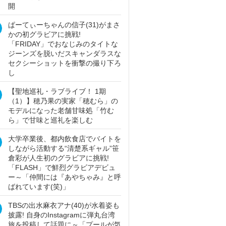
開
ぱーてぃーちゃんの信子(31)がまさ
かの初グラビアに挑戦!
「FRIDAY」でおなじみのタイトな
ジーンズを脱いだスキャンダラスな
セクシーショットを衝撃の撮り下ろ
し
【聖地巡礼・ラブライブ！ 1期
（1）】穂乃果の実家「穂むら」の
モデルになった老舗甘味処「竹む
ら」で甘味と巡礼を楽しむ
大学卒業後、都内飲食店でバイトを
しながら活動する“清楚系ギャル”笹
倉彩が人生初のグラビアに挑戦!
「FLASH」で鮮烈グラビアデビュ
ー～「仲間には『あやちゃみ』と呼
ばれています(笑)」
TBSの出水麻衣アナ(40)が水着姿も
披露! 自身のInstagramに弾丸台湾
旅を投稿して話題に～「プールが気