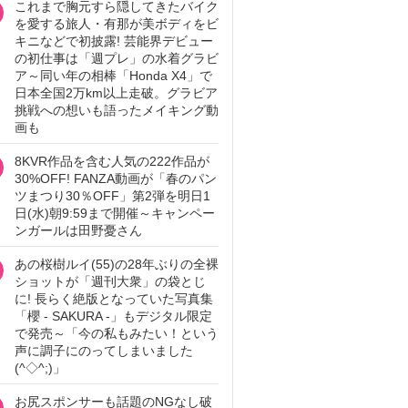
これまで胸元すら隠してきたバイク
を愛する旅人・有那が美ボディをビ
キニなどで初披露! 芸能界デビュー
の初仕事は「週プレ」の水着グラビ
ア～同い年の相棒「Honda X4」で
日本全国2万km以上走破。グラビア
挑戦への想いも語ったメイキング動
画も
8KVR作品を含む人気の222作品が
30%OFF! FANZA動画が「春のパン
ツまつり30％OFF」第2弾を明日1
日(水)朝9:59まで開催～キャンペー
ンガールは田野憂さん
あの桜樹ルイ(55)の28年ぶりの全裸
ショットが「週刊大衆」の袋とじ
に! 長らく絶版となっていた写真集
「櫻 - SAKURA -」もデジタル限定
で発売～「今の私もみたい！という
声に調子にのってしまいました
(^◇^;)」
お尻スポンサーも話題のNGなし破