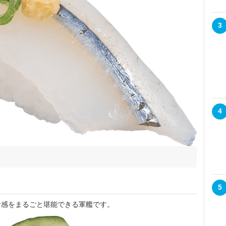
3
4
5
感をまるごと堪能できる軍艦です。