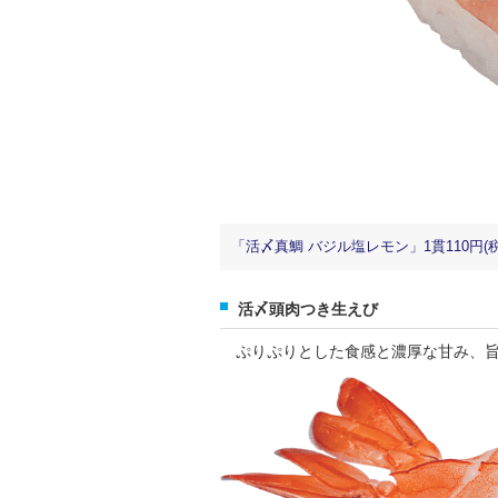
「活〆真鯛 バジル塩レモン」1貫110円(税
活〆頭肉つき生えび
ぷりぷりとした食感と濃厚な甘み、旨