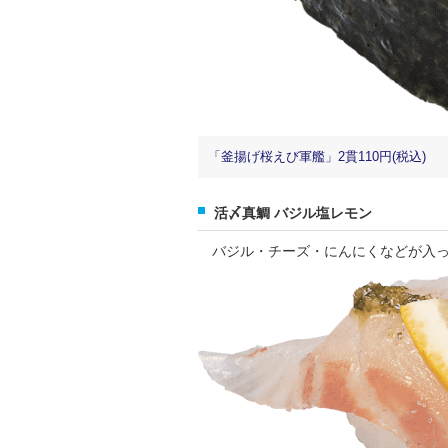
「釜揚げ桜えび軍艦」2貫110円(税込)
活〆真鯛 バジル塩レモン
バジル・チーズ・にんにくなどが入っ