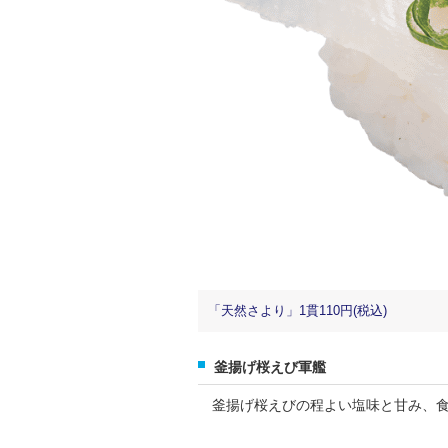
「天然さより」1貫110円(税込)
釜揚げ桜えび軍艦
釜揚げ桜えびの程よい塩味と甘み、食