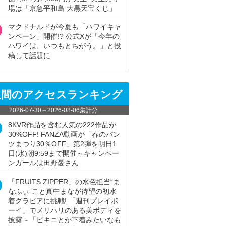
場は「京急平和島 大黒天宝くじ」
マクドナルドが今夏も「ハワイキャ
ンペーン」開催!? 公式Xが「今年の
ハワイは、いつもとちがう。」と投
稿して話題に
週間のアクセスランキング
2026-07-30
～
2026-08-06
集計分
8KVR作品を含む人気の222作品が
30%OFF! FANZA動画が「春のパン
ツまつり30％OFF」第2弾を明日1
日(水)朝9:59まで開催～キャンペー
ンガールは田野憂さん
「FRUITS ZIPPER」の水色担当“ま
なふぃ”こと真中まなが待望の初水
着グラビアに挑戦! 「週刊プレイボ
ーイ」でメリハリのある美ボディを
披露～「ビキニとか下着みたいなも