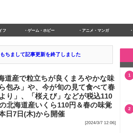
イフ
ゲーム・ホビー
アニメ・マンガ
1日をもちまして記事更新を終了しました
1
海道産で粒立ちが良くまろやかな味
ら包み」や、今が旬の見て食べて春
より」、「桜えび」などが税込110
の北海道産いくら110円＆春の味覚
2
日7日(木)から開催
[2024/3/7 12:06]