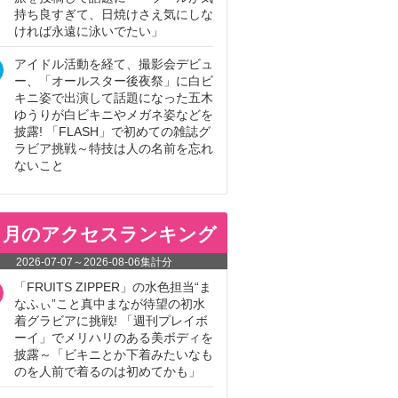
持ち良すぎて、日焼けさえ気にしな
ければ永遠に泳いでたい」
アイドル活動を経て、撮影会デビュ
ー、「オールスター後夜祭」に白ビ
キニ姿で出演して話題になった五木
ゆうりが白ビキニやメガネ姿などを
披露! 「FLASH」で初めての雑誌グ
ラビア挑戦～特技は人の名前を忘れ
ないこと
ヵ月のアクセスランキング
2026-07-07
～
2026-08-06
集計分
「FRUITS ZIPPER」の水色担当“ま
なふぃ”こと真中まなが待望の初水
着グラビアに挑戦! 「週刊プレイボ
ーイ」でメリハリのある美ボディを
披露～「ビキニとか下着みたいなも
のを人前で着るのは初めてかも」