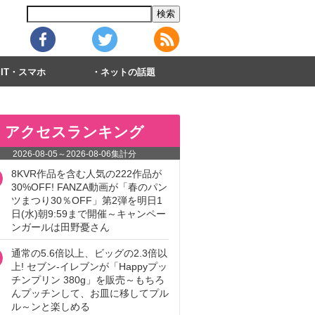
IT・スマホ
ネットの話題
アクセスランキング
2026-08-05
～
2026-08-06
集計分
8KVR作品を含む人気の222作品が
30%OFF! FANZA動画が「春のパン
ツまつり30％OFF」第2弾を明日1
日(水)朝9:59まで開催～キャンペー
ンガールは田野憂さん
通常の5.6倍以上、ビッグの2.3倍以
上! セブン‐イレブンが「Happyプッ
チンプリン 380g」を販売～もちろ
んプッチンして、お皿に移してプル
ル～ンと楽しめる