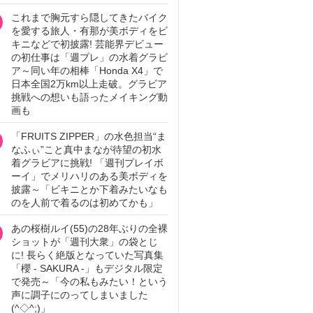
これまで胸元すら隠してきたバイク
を愛する旅人・有那が美ボディをビ
キニなどで初披露! 芸能界デビュー
の初仕事は「週プレ」の水着グラビ
ア～同い年の相棒「Honda X4」で
日本全国2万km以上走破。グラビア
挑戦への想いも語ったメイキング動
画も
「FRUITS ZIPPER」の水色担当“ま
なふぃ”こと真中まなが待望の初水
着グラビアに挑戦! 「週刊プレイボ
ーイ」でメリハリのある美ボディを
披露～「ビキニとか下着みたいなも
のを人前で着るのは初めてかも」
あの桜樹ルイ(55)の28年ぶりの全裸
ショットが「週刊大衆」の袋とじ
に! 長らく絶版となっていた写真集
「櫻 - SAKURA -」もデジタル限定
で発売～「今の私もみたい！という
声に調子にのってしまいました
(^◇^;)」