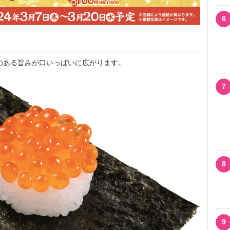
6
のある旨みが口いっぱいに広がります。
7
8
9