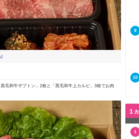
9
)
10
黒毛和牛ザブトン」2枚と「黒毛和牛上カルビ」3枚でお肉
1
1