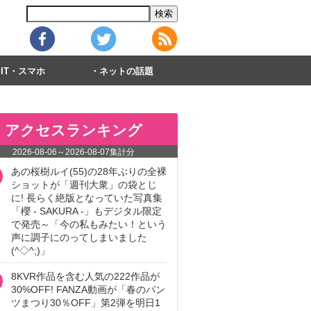
IT・スマホ
ネットの話題
アクセスランキング
2026-08-06
～
2026-08-07
集計分
あの桜樹ルイ(55)の28年ぶりの全裸
ショットが「週刊大衆」の袋とじ
に! 長らく絶版となっていた写真集
「櫻 - SAKURA -」もデジタル限定
で発売～「今の私もみたい！という
声に調子にのってしまいました
(^◇^;)」
8KVR作品を含む人気の222作品が
30%OFF! FANZA動画が「春のパン
ツまつり30％OFF」第2弾を明日1