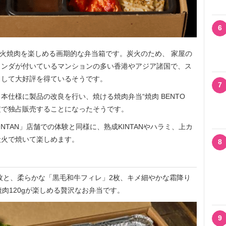
6
炭火焼肉を楽しめる画期的な弁当箱です。炭火のため、 家屋の
ランダが付いているマンションの多い香港やアジア諸国で、ス
として大好評を得ているそうです。
7
仕様に製品の改良を行い、焼ける焼肉弁当“焼肉 BENTO
間限定で独占販売することになったそうです。
TAN」店舗での体験と同様に、熟成KINTANやハラミ、上カ
炭火で焼いて楽しめます。
8
2枚と、柔らかな「黒毛和牛フィレ」2枚、キメ細やかな霜降り
肉120gが楽しめる贅沢なお弁当です。
9