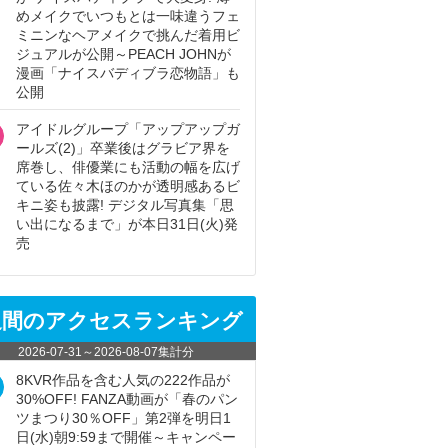
めメイクでいつもとは一味違うフェ
ミニンなヘアメイクで挑んだ着用ビ
ジュアルが公開～PEACH JOHNが
漫画「ナイスバディブラ恋物語」も
公開
アイドルグループ「アップアップガ
ールズ(2)」卒業後はグラビア界を
席巻し、俳優業にも活動の幅を広げ
ている佐々木ほのかが透明感あるビ
キニ姿も披露! デジタル写真集「思
い出になるまで」が本日31日(火)発
売
週間のアクセスランキング
2026-07-31
～
2026-08-07
集計分
8KVR作品を含む人気の222作品が
30%OFF! FANZA動画が「春のパン
ツまつり30％OFF」第2弾を明日1
日(水)朝9:59まで開催～キャンペー