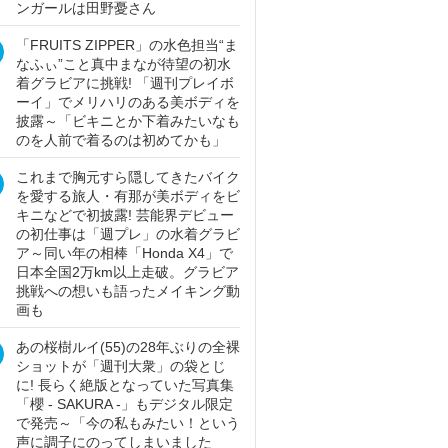
ンガールは田野憂さん
「FRUITS ZIPPER」の水色担当“ま
なふぃ”こと真中まなが待望の初水
着グラビアに挑戦! 「週刊プレイボ
ーイ」でメリハリのある美ボディを
披露～「ビキニとか下着みたいなも
のを人前で着るのは初めてかも」
これまで胸元すら隠してきたバイク
を愛する旅人・有那が美ボディをビ
キニなどで初披露! 芸能界デビュー
の初仕事は「週プレ」の水着グラビ
ア～同い年の相棒「Honda X4」で
日本全国2万km以上走破。グラビア
挑戦への想いも語ったメイキング動
画も
あの桜樹ルイ(55)の28年ぶりの全裸
ショットが「週刊大衆」の袋とじ
に! 長らく絶版となっていた写真集
「櫻 - SAKURA -」もデジタル限定
で発売～「今の私もみたい！という
声に調子にのってしまいました