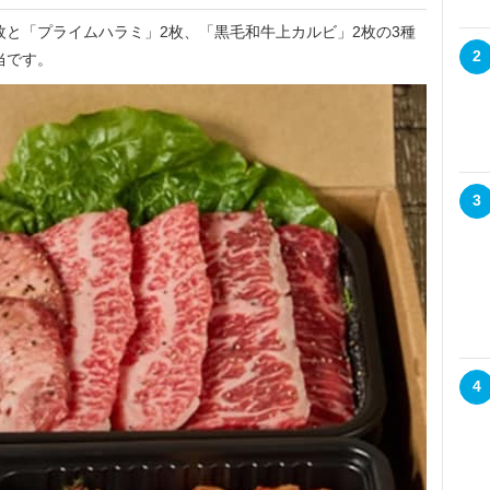
2枚と「プライムハラミ」2枚、「黒毛和牛上カルビ」2枚の3種
2
当です。
3
4