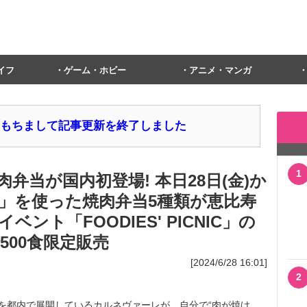
イフ
ゲーム・ホビー
アニメ・マンガ
1日をもちまして記事更新を終了しました
1
弁当が国内初登場! 本日28日(金)か
OX」を使った焼肉弁当5種類が恵比寿
ント「FOODIES' PICNIC」の
00食限定販売
[2024/6/28 16:01]
2
ンを都内で展開しているカルネヴァーレが、自分で“肉が焼け