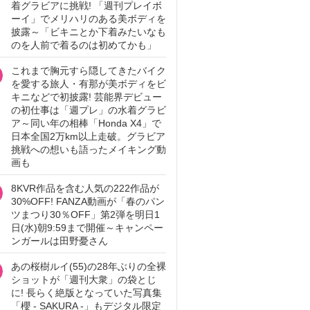
着グラビアに挑戦! 「週刊プレイボ
ーイ」でメリハリのある美ボディを
披露～「ビキニとか下着みたいなも
のを人前で着るのは初めてかも」
これまで胸元すら隠してきたバイク
を愛する旅人・有那が美ボディをビ
キニなどで初披露! 芸能界デビュー
の初仕事は「週プレ」の水着グラビ
ア～同い年の相棒「Honda X4」で
日本全国2万km以上走破。グラビア
挑戦への想いも語ったメイキング動
画も
8KVR作品を含む人気の222作品が
30%OFF! FANZA動画が「春のパン
ツまつり30％OFF」第2弾を明日1
日(水)朝9:59まで開催～キャンペー
ンガールは田野憂さん
あの桜樹ルイ(55)の28年ぶりの全裸
ショットが「週刊大衆」の袋とじ
に! 長らく絶版となっていた写真集
「櫻 - SAKURA -」もデジタル限定