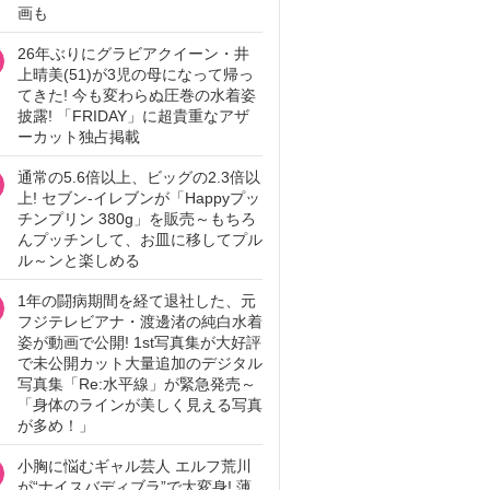
画も
26年ぶりにグラビアクイーン・井
上晴美(51)が3児の母になって帰っ
てきた! 今も変わらぬ圧巻の水着姿
披露! 「FRIDAY」に超貴重なアザ
ーカット独占掲載
通常の5.6倍以上、ビッグの2.3倍以
上! セブン‐イレブンが「Happyプッ
チンプリン 380g」を販売～もちろ
んプッチンして、お皿に移してプル
ル～ンと楽しめる
1年の闘病期間を経て退社した、元
フジテレビアナ・渡邊渚の純白水着
姿が動画で公開! 1st写真集が大好評
で未公開カット大量追加のデジタル
写真集「Re:水平線」が緊急発売～
「身体のラインが美しく見える写真
が多め！」
小胸に悩むギャル芸人 エルフ荒川
が“ナイスバディブラ”で大変身! 薄