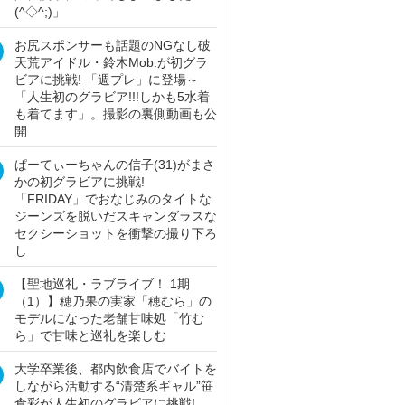
(^◇^;)」
お尻スポンサーも話題のNGなし破
天荒アイドル・鈴木Mob.が初グラ
ビアに挑戦! 「週プレ」に登場～
「人生初のグラビア!!!しかも5水着
も着てます」。撮影の裏側動画も公
開
ぱーてぃーちゃんの信子(31)がまさ
かの初グラビアに挑戦!
「FRIDAY」でおなじみのタイトな
ジーンズを脱いだスキャンダラスな
セクシーショットを衝撃の撮り下ろ
し
【聖地巡礼・ラブライブ！ 1期
（1）】穂乃果の実家「穂むら」の
モデルになった老舗甘味処「竹む
ら」で甘味と巡礼を楽しむ
大学卒業後、都内飲食店でバイトを
しながら活動する“清楚系ギャル”笹
倉彩が人生初のグラビアに挑戦!