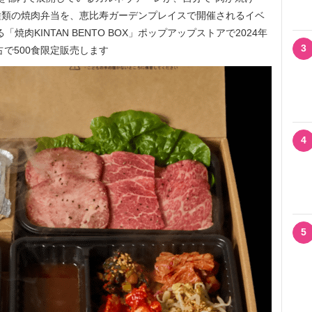
した5種類の焼肉弁当を、恵比寿ガーデンプレイスで開催されるイベ
れる「焼肉KINTAN BENTO BOX」ポップアップストアで2024年
3
独占で500食限定販売します
4
5