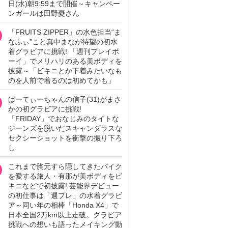
日(水)朝9:59まで開催～キャンペー
ンガールは田野憂さん
「FRUITS ZIPPER」の水色担当“ま
なふぃ”こと真中まなが待望の初水
着グラビアに挑戦! 「週刊プレイボ
ーイ」でメリハリのある美ボディを
披露～「ビキニとか下着みたいなも
のを人前で着るのは初めてかも」
ぱーてぃーちゃんの信子(31)がまさ
かの初グラビアに挑戦!
「FRIDAY」でおなじみのタイトな
ジーンズを脱いだスキャンダラスな
セクシーショットを衝撃の撮り下ろ
し
これまで胸元すら隠してきたバイク
を愛する旅人・有那が美ボディをビ
キニなどで初披露! 芸能界デビュー
の初仕事は「週プレ」の水着グラビ
ア～同い年の相棒「Honda X4」で
日本全国2万km以上走破。グラビア
挑戦への想いも語ったメイキング動