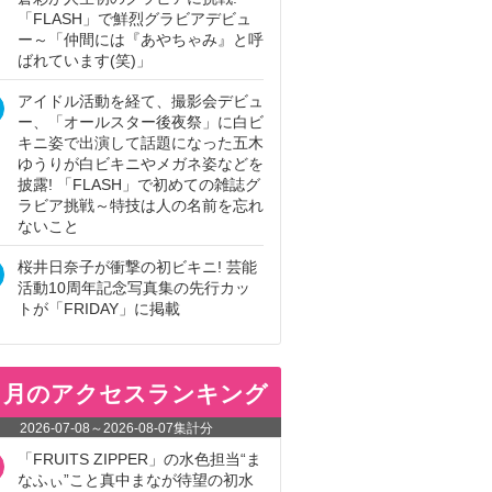
「FLASH」で鮮烈グラビアデビュ
ー～「仲間には『あやちゃみ』と呼
ばれています(笑)」
アイドル活動を経て、撮影会デビュ
ー、「オールスター後夜祭」に白ビ
キニ姿で出演して話題になった五木
ゆうりが白ビキニやメガネ姿などを
披露! 「FLASH」で初めての雑誌グ
ラビア挑戦～特技は人の名前を忘れ
ないこと
桜井日奈子が衝撃の初ビキニ! 芸能
活動10周年記念写真集の先行カッ
トが「FRIDAY」に掲載
ヵ月のアクセスランキング
2026-07-08
～
2026-08-07
集計分
「FRUITS ZIPPER」の水色担当“ま
なふぃ”こと真中まなが待望の初水