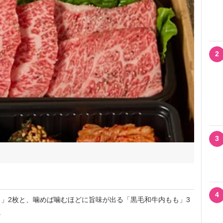
2
3
4
」2枚と、噛めば噛むほどに旨味が出る「黒毛和牛内もも」3
。