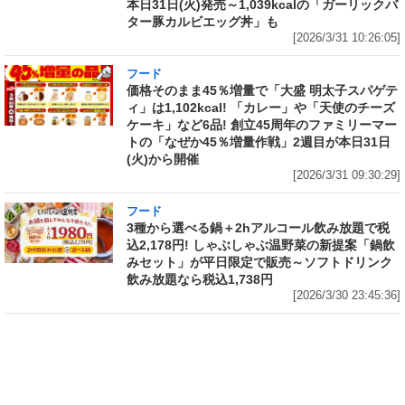
本日31日(火)発売～1,039kcalの「ガーリックバ
ター豚カルビエッグ丼」も
[2026/3/31 10:26:05]
フード
価格そのまま45％増量で「大盛 明太子スパゲテ
ィ」は1,102kcal! 「カレー」や「天使のチーズ
ケーキ」など6品! 創立45周年のファミリーマー
トの「なぜか45％増量作戦」2週目が本日31日
(火)から開催
[2026/3/31 09:30:29]
フード
3種から選べる鍋＋2hアルコール飲み放題で税
込2,178円! しゃぶしゃぶ温野菜の新提案「鍋飲
みセット」が平日限定で販売～ソフトドリンク
飲み放題なら税込1,738円
[2026/3/30 23:45:36]