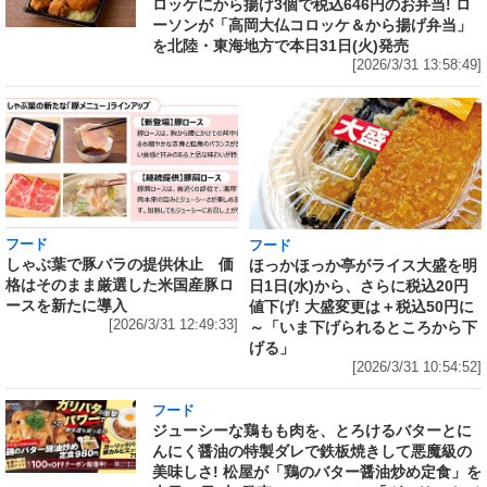
ロッケにから揚げ3個で税込646円のお弁当! ロ
ーソンが「高岡大仏コロッケ＆から揚げ弁当」
を北陸・東海地方で本日31日(火)発売
[2026/3/31 13:58:49]
フード
フード
しゃぶ葉で豚バラの提供休止 価
ほっかほっか亭がライス大盛を明
格はそのまま厳選した米国産豚ロ
日1日(水)から、さらに税込20円
ースを新たに導入
値下げ! 大盛変更は＋税込50円に
[2026/3/31 12:49:33]
～「いま下げられるところから下
げる」
[2026/3/31 10:54:52]
フード
ジューシーな鶏もも肉を、とろけるバターとに
んにく醤油の特製ダレで鉄板焼きして悪魔級の
美味しさ! 松屋が「鶏のバター醤油炒め定食」を