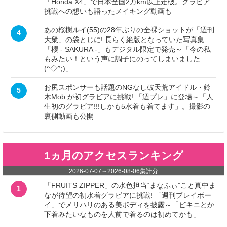
「Honda X4」で日本全国2万km以上走破。グラビア
挑戦への想いも語ったメイキング動画も
あの桜樹ルイ(55)の28年ぶりの全裸ショットが「週刊
4
大衆」の袋とじに! 長らく絶版となっていた写真集
「櫻 - SAKURA -」もデジタル限定で発売～「今の私
もみたい！という声に調子にのってしまいました
(^◇^;)」
お尻スポンサーも話題のNGなし破天荒アイドル・鈴
5
木Mob.が初グラビアに挑戦! 「週プレ」に登場～「人
生初のグラビア!!!しかも5水着も着てます」。撮影の
裏側動画も公開
1ヵ月のアクセスランキング
2026-07-07
～
2026-08-06
集計分
「FRUITS ZIPPER」の水色担当“まなふぃ”こと真中ま
1
なが待望の初水着グラビアに挑戦! 「週刊プレイボー
イ」でメリハリのある美ボディを披露～「ビキニとか
下着みたいなものを人前で着るのは初めてかも」