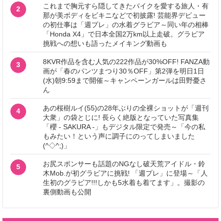
これまで胸元すら隠してきたバイクを愛する旅人・有
2
那が美ボディをビキニなどで初披露! 芸能界デビュー
の初仕事は「週プレ」の水着グラビア～同い年の相棒
「Honda X4」で日本全国2万km以上走破。グラビア
挑戦への想いも語ったメイキング動画も
8KVR作品を含む人気の222作品が30%OFF! FANZA動
3
画が「春のパンツまつり30％OFF」第2弾を明日1日
(水)朝9:59まで開催～キャンペーンガールは田野憂さ
ん
あの桜樹ルイ(55)の28年ぶりの全裸ショットが「週刊
4
大衆」の袋とじに! 長らく絶版となっていた写真集
「櫻 - SAKURA -」もデジタル限定で発売～「今の私
もみたい！という声に調子にのってしまいました
(^◇^;)」
お尻スポンサーも話題のNGなし破天荒アイドル・鈴
5
木Mob.が初グラビアに挑戦! 「週プレ」に登場～「人
生初のグラビア!!!しかも5水着も着てます」。撮影の
裏側動画も公開