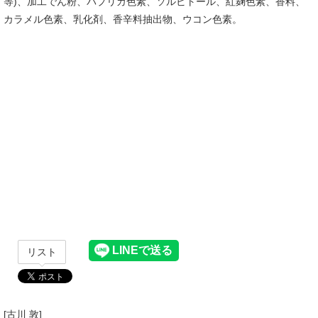
等)、加工でん粉、パプリカ色素、ソルビトール、紅麹色素、香料、
カラメル色素、乳化剤、香辛料抽出物、ウコン色素。
リスト
[古川 敦]