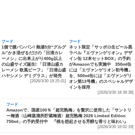
フード
フード
1個で腹パンパン! 熱湯5分“グルグ
ネット限定「サッポロ生ビール黒
ル”かき混ぜるだけの「日清カレ
ラベル『エヴァンゲリオン』デザ
ーメシ」に出来上がり400g以上
イン缶 12本セットBOX」の予約
の山盛サイズ誕生! 「日清山盛カ
がAmazonでも実施中 350ml缶
レーメシ 欧風ビーフ」「日清山盛
には「エヴァンゲリオン初号機」
ハヤシメシ デミグラス」が発売
を、500ml缶には「エヴァンゲリ
[2026/3/30 19:25:01]
オン第13号機」のスペシャルデザ
インを採用
[2026/3/30 18:39:38]
フード
Amazonで、国産100％「超完熟梅」を贅沢に使
用した「サントリー梅酒〈山崎蒸溜所貯蔵梅
酒〉超完熟梅 2026 Limited Edition 750ml」の
予約受付中 『桃を想起させる芳醇な香りと味
わい』
[2026/3/30 18:02:19]
フード
ラーメン山岡家監修で創業から変わらぬ伝統の
味を再現したカップ麺がさらに“濃くて旨い”ス