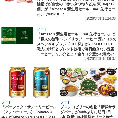
油揚げが自慢の「赤いきつねうどん 東 96g×12
個」が「Amazon 新生活セール Final 先行セー
ル」で54%OFF!
[2026/3/31 18:14:08]
フード
「Amazon 新生活セール Final 先行セール」で
「職人の珈琲 ワンドリップコーヒー 深いコクの
スペシャルブレンド 100杯」が20%OFF! UCC
職人の焙煎とブレンド技術で毎日飽きない定番
コーヒー。ミルクとよく合うコク豊かな味わい
[2026/3/31 18:06:07]
フード
フード
「パーフェクトサントリービール
ブロンコビリーの名物「新鮮サラ
〈アンバーエール〉 350ml×24
ダバー」が40年ぶりに明日1日
本」がAmazonで18%OFF! アロ
(水)刷新! 自社開発カリーと炭火