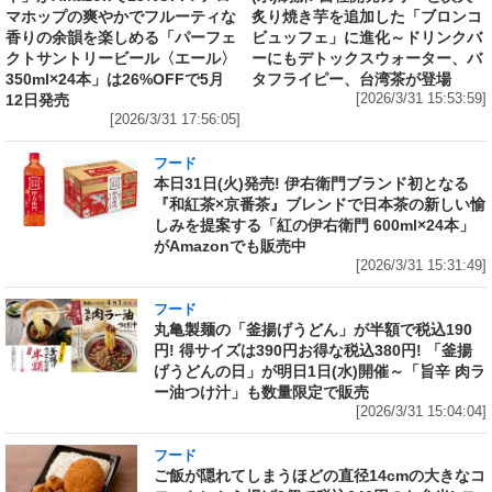
マホップの爽やかでフルーティな
炙り焼き芋を追加した「ブロンコ
香りの余韻を楽しめる「パーフェ
ビュッフェ」に進化～ドリンクバ
クトサントリービール〈エール〉
ーにもデトックスウォーター、バ
350ml×24本」は26%OFFで5月
タフライピー、台湾茶が登場
12日発売
[2026/3/31 15:53:59]
[2026/3/31 17:56:05]
フード
本日31日(火)発売! 伊右衛門ブランド初となる
『和紅茶×京番茶』ブレンドで日本茶の新しい愉
しみを提案する「紅の伊右衛門 600ml×24本」
がAmazonでも販売中
[2026/3/31 15:31:49]
フード
丸亀製麺の「釜揚げうどん」が半額で税込190
円! 得サイズは390円お得な税込380円! 「釜揚
げうどんの日」が明日1日(水)開催～「旨辛 肉ラ
ー油つけ汁」も数量限定で販売
[2026/3/31 15:04:04]
フード
ご飯が隠れてしまうほどの直径14cmの大きなコ