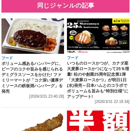
同じジャンルの記事
フード
フード
いつものロースかつが、カナダ産
ボリューム感あるハンバーグに、
大麦豚ロースかつになって25％増
ビーフのコクや旨みを感じられる
量! 松のや創業25周年記念第1弾
デミグラスソースをかけた! ファ
「大麦豚ロースかつ」が明日1日
ミリーマートが「コク深い濃厚デ
(水)発売～日本ハムとのコラボで
ミソースの鉄板焼ハンバーグ」を
ボリュームも旨みも“特別仕様”に
発売
アップデート!
[2026/3/31 23:40:28]
[2026/3/31 22:18:34]