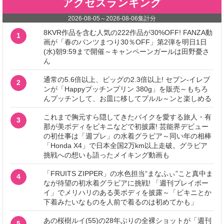
アクセスランキング
2026-08-05
～
2026-08-06
集計分
8KVR作品を含む人気の222作品が30%OFF! FANZA動
1
画が「春のパンツまつり30％OFF」第2弾を明日1日
(水)朝9:59まで開催～キャンペーンガールは田野憂さ
ん
通常の5.6倍以上、ビッグの2.3倍以上! セブン‐イレブ
2
ンが「Happyプッチンプリン 380g」を販売～もちろ
んプッチンして、お皿に移してプルル～ンと楽しめる
これまで胸元すら隠してきたバイクを愛する旅人・有
3
那が美ボディをビキニなどで初披露! 芸能界デビュー
の初仕事は「週プレ」の水着グラビア～同い年の相棒
「Honda X4」で日本全国2万km以上走破。グラビア
挑戦への想いも語ったメイキング動画も
「FRUITS ZIPPER」の水色担当“まなふぃ”こと真中ま
4
なが待望の初水着グラビアに挑戦! 「週刊プレイボー
イ」でメリハリのある美ボディを披露～「ビキニとか
下着みたいなものを人前で着るのは初めてかも」
あの桜樹ルイ(55)の28年ぶりの全裸ショットが「週刊
5