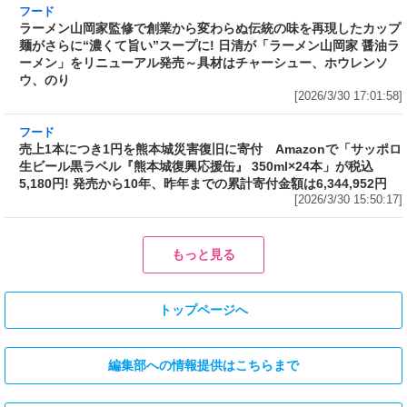
ープに! 日清が「ラーメン山岡家 醤油ラーメ
ン」をリニューアル発売～具材はチャーシュ
ー、ホウレンソウ、のり
[2026/3/30 17:01:58]
フード
売上1本につき1円を熊本城災害復旧に寄付 Amazonで「サッポロ
生ビール黒ラベル『熊本城復興応援缶』 350ml×24本」が税込
5,180円! 発売から10年、昨年までの累計寄付金額は6,344,952円
[2026/3/30 15:50:17]
フード
フード
3分で食べられる人気沸騰中の四
自慢のそばが食べ放題! 和食麺処
川料理! 日清食品が「カップヌー
サガミが「晦日そば」を明日31日
ドル 14種のスパイス麻辣湯」を
(火)開催～大海老天などの天ぷら
発売～具材は謎肉、キャベツ、チ
や薬味などもついて税込2,200円!
ンゲンサイ、キクラゲ
「時間無制限」の挑戦枠は税込
[2026/3/30 15:42:35]
4,400円
[2026/3/30 15:17:42]
フード
熱湯5分でふっくら白ご飯! カレーや納豆、牛丼の具も余裕で入って
お皿いらずの新提案! 「日清ふっくら釜炊き ごはん」が本日30日