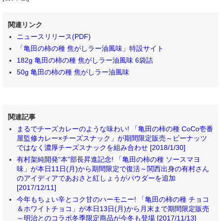
関連リンク
ニュースリリース(PDF)
「亀田の柿の種 焦がしラー油風味」特設サイト
182g 亀田の柿の種 焦がしラー油風味 6袋詰
50g 亀田の柿の種 焦がしラー油風味
関連記事
まるでチーズカレーのような味わい! 「亀田の柿の種 CoCo壱番
屋監修カレー×チーズスナック」が期間限定販売～ピーナッツ
ではなく濃厚チーズスナックを組み合わせ [2018/1/30]
有村架純開発“本”部長昇進記念! 「亀田の柿の種 ソースマヨ
味」が本日11日(月)から期間限定で復活～関西出身の有村さん
のアイディアであおさと紅しょうがパウダーを追加
[2017/12/11]
今年もちょい辛とコク甘のハーモニー! 「亀田の柿の種 チョコ
＆ホワイトチョコ」が本日13日(月)から月末まで期間限定販売
～明治とのコラボ冬季限定商品が今冬も登場 [2017/11/13]