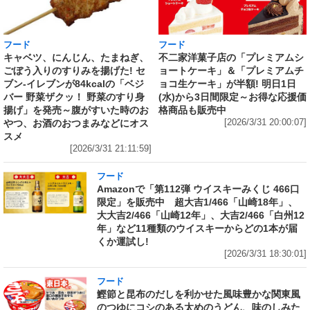
フード
フード
キャベツ、にんじん、たまねぎ、
不二家洋菓子店の「プレミアムシ
ごぼう入りのすりみを揚げた! セ
ョートケーキ」＆「プレミアムチ
ブン‐イレブンが84kcalの「ベジ
ョコ生ケーキ」が半額! 明日1日
バー 野菜ザクッ！ 野菜のすり身
(水)から3日間限定～お得な応援価
揚げ」を発売～腹がすいた時のお
格商品も販売中
やつ、お酒のおつまみなどにオス
[2026/3/31 20:00:07]
スメ
[2026/3/31 21:11:59]
フード
Amazonで「第112弾 ウイスキーみくじ 466口
限定」を販売中 超大吉1/466「山崎18年」、
大大吉2/466「山崎12年」、大吉2/466「白州12
年」など11種類のウイスキーからどの1本が届
くか運試し!
[2026/3/31 18:30:01]
フード
鰹節と昆布のだしを利かせた風味豊かな関東風
のつゆにコシのある太めのうどん、味のしみた