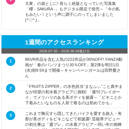
大衆」の袋とじに! 長らく絶版となっていた写真集
「櫻 - SAKURA -」もデジタル限定で発売～「今の私
もみたい！という声に調子にのってしまいました
(^◇^;)」
1週間のアクセスランキング
2026-07-30
～
2026-08-06
集計分
8KVR作品を含む人気の222作品が30%OFF! FANZA動
1
画が「春のパンツまつり30％OFF」第2弾を明日1日
(水)朝9:59まで開催～キャンペーンガールは田野憂さ
ん
「FRUITS ZIPPER」の水色担当“まなふぃ”こと真中ま
2
なが待望の初水着グラビアに挑戦! 「週刊プレイボー
イ」でメリハリのある美ボディを披露～「ビキニとか
下着みたいなものを人前で着るのは初めてかも」
これまで胸元すら隠してきたバイクを愛する旅人・有
3
那が美ボディをビキニなどで初披露! 芸能界デビュー
の初仕事は「週プレ」の水着グラビア～同い年の相棒