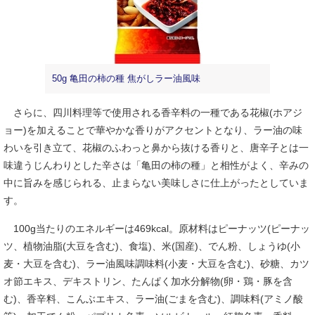
50g 亀田の柿の種 焦がしラー油風味
さらに、四川料理等で使用される香辛料の一種である花椒(ホアジ
ョー)を加えることで華やかな香りがアクセントとなり、ラー油の味
わいを引き立て、花椒のふわっと鼻から抜ける香りと、唐辛子とは一
味違うじんわりとした辛さは「亀田の柿の種」と相性がよく、辛みの
中に旨みを感じられる、止まらない美味しさに仕上がったとしていま
す。
100g当たりのエネルギーは469kcal。原材料はピーナッツ(ピーナッ
ツ、植物油脂(大豆を含む)、食塩)、米(国産)、でん粉、しょうゆ(小
麦・大豆を含む)、ラー油風味調味料(小麦・大豆を含む)、砂糖、カツ
オ節エキス、デキストリン、たんぱく加水分解物(卵・鶏・豚を含
む)、香辛料、こんぶエキス、ラー油(ごまを含む)、調味料(アミノ酸