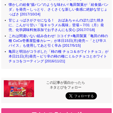
懐かしの給食“揚パン”のような味わい! 亀田製菓が「給食揚パン
ダ」を発売～しっとり、さくさくな新しい食感に絶妙な甘じょ
っぱさ [2017/10/24]
甘じょっぱさがクセになる！ おばあちゃんのぽたぽた焼き
に、こんがり甘い「塩キャラメル風味」登場～7/31（月）発
売、化学調味料無添加でお子さんにも安心 [2017/7/18]
これは間違いない組み合わせ! ココイチ×亀田製菓「亀田の柿の
種 CoCo壱番屋監修カレー」が本日15日(月)発売～「とび辛ス
パイス」も使用してあと引く辛み [2017/5/15]
亀田と明治がコラボした「柿の種 チョコ＆ホワイトチョコ」が
本日21日(月)発売～ピリ辛の柿の種にミルクチョコとホワイト
チョコをコーティング [2016/11/21]
この記事が面白かったら
ネタとぴをフォロー