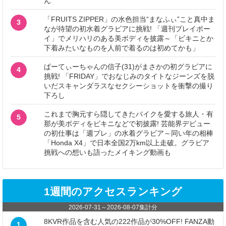
ん
「FRUITS ZIPPER」の水色担当“まなふぃ”こと真中ま
3
なが待望の初水着グラビアに挑戦! 「週刊プレイボー
イ」でメリハリのある美ボディを披露～「ビキニとか
下着みたいなものを人前で着るのは初めてかも」
ぱーてぃーちゃんの信子(31)がまさかの初グラビアに
4
挑戦! 「FRIDAY」でおなじみのタイトなジーンズを脱
いだスキャンダラスなセクシーショットを衝撃の撮り
下ろし
これまで胸元すら隠してきたバイクを愛する旅人・有
5
那が美ボディをビキニなどで初披露! 芸能界デビュー
の初仕事は「週プレ」の水着グラビア～同い年の相棒
「Honda X4」で日本全国2万km以上走破。グラビア
挑戦への想いも語ったメイキング動画も
1週間のアクセスランキング
2026-07-31
～
2026-08-07
集計分
8KVR作品を含む人気の222作品が30%OFF! FANZA動
1