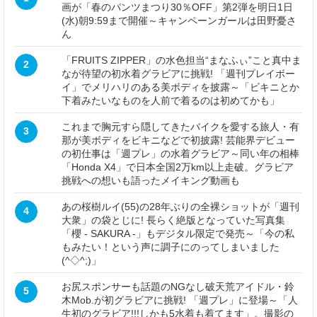
画が「春のパンツまつり30％OFF」第2弾を明日1日
(水)朝9:59まで開催～キャンペーンガールは田野憂さ
ん
「FRUITS ZIPPER」の水色担当“まなふぃ”こと真中ま
2
なが待望の初水着グラビアに挑戦! 「週刊プレイボー
イ」でメリハリのある美ボディを披露～「ビキニとか
下着みたいなものを人前で着るのは初めてかも」
これまで胸元すら隠してきたバイクを愛する旅人・有
3
那が美ボディをビキニなどで初披露! 芸能界デビュー
の初仕事は「週プレ」の水着グラビア～同い年の相棒
「Honda X4」で日本全国2万km以上走破。グラビア
挑戦への想いも語ったメイキング動画も
あの桜樹ルイ(55)の28年ぶりの全裸ショットが「週刊
4
大衆」の袋とじに! 長らく絶版となっていた写真集
「櫻 - SAKURA -」もデジタル限定で発売～「今の私
もみたい！という声に調子にのってしまいました
(^◇^;)」
お尻スポンサーも話題のNGなし破天荒アイドル・鈴
5
木Mob.が初グラビアに挑戦! 「週プレ」に登場～「人
生初のグラビア!!!しかも5水着も着てます」。撮影の