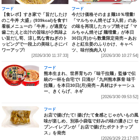
フード
フード
【食レポ】すき家で「旨だしたけ
今だけ価格そのまま麺10％増量!
のこ牛丼 大盛」(939kcal)を食す!
「マルちゃん焼そば 3人前」のあ
看板メニューの「牛丼」が適度な
の味を再現したカップ焼そば「マ
歯ごたえと出汁の旨味が小気味よ
ルちゃん焼そば 麺増量」が本日
い旨だし筍、涼し気な青ねぎのト
30日(月)から数量限定発売～あお
ッピングで一段上の美味しさにパ
さと紅生姜のふりかけ、キャベ
ワーアップ!
ツ、味付挽肉入り
[2026/3/30 11:37:33]
[2026/3/30 10:27:54]
フード
熊本生まれ、世界育ちの「味千拉麺」監修で伝
統の一杯を自宅で! 日清が「九州熊本豚骨 味千
拉麺」を本日30日(月)発売～具材はチャーシュ
ー、きくらげ、ネギ
[2026/3/30 09:53:52]
フード
お店で揚げたて! 揚げたて食感とじゃがいもの風
味が楽しめ、別添小袋塩で好みの味の濃さに! セ
ブン‐イレブンが「お店で揚げたポテトチップ
ス」を発売
[2026/3/29 23:17:07]