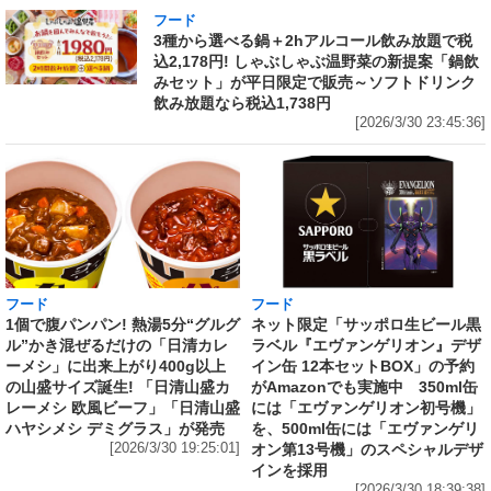
フード
3種から選べる鍋＋2hアルコール飲み放題で税
込2,178円! しゃぶしゃぶ温野菜の新提案「鍋飲
みセット」が平日限定で販売～ソフトドリンク
飲み放題なら税込1,738円
[2026/3/30 23:45:36]
フード
フード
1個で腹パンパン! 熱湯5分“グルグ
ネット限定「サッポロ生ビール黒
ル”かき混ぜるだけの「日清カレ
ラベル『エヴァンゲリオン』デザ
ーメシ」に出来上がり400g以上
イン缶 12本セットBOX」の予約
の山盛サイズ誕生! 「日清山盛カ
がAmazonでも実施中 350ml缶
レーメシ 欧風ビーフ」「日清山盛
には「エヴァンゲリオン初号機」
ハヤシメシ デミグラス」が発売
を、500ml缶には「エヴァンゲリ
[2026/3/30 19:25:01]
オン第13号機」のスペシャルデザ
インを採用
[2026/3/30 18:39:38]