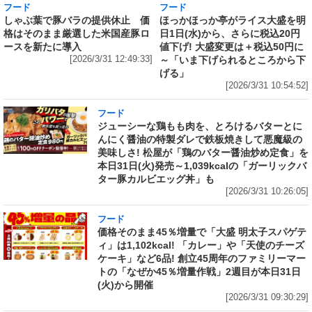
フード
フード
しゃぶ葉で豚バラの提供休止 価
ほっかほっか亭がライス大盛を明
格はそのまま厳選した米国産豚ロ
日1日(水)から、さらに税込20円
ースを新たに導入
値下げ! 大盛変更は＋税込50円に
[2026/3/31 12:49:33]
～「いま下げられるところから下
げる」
[2026/3/31 10:54:52]
フード
ジューシーな鶏もも肉を、とろけるバターとに
んにく醤油の特製ダレで鉄板焼きして悪魔級の
美味しさ! 松屋が「鶏のバター醤油炒め定食」を
本日31日(火)発売～1,039kcalの「ガーリックバ
ター豚カルビエッグ丼」も
[2026/3/31 10:26:05]
フード
価格そのまま45％増量で「大盛 明太子スパゲテ
ィ」は1,102kcal! 「カレー」や「天使のチーズ
ケーキ」など6品! 創立45周年のファミリーマー
トの「なぜか45％増量作戦」2週目が本日31日
(火)から開催
[2026/3/31 09:30:29]