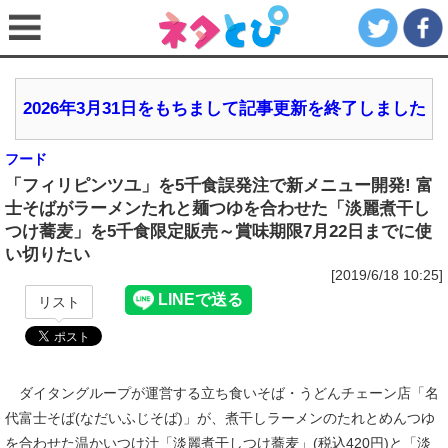
2026年3月31日をもちまして記事更新を終了しました
フード
「フィリピンツユ」を5千食誤発注で新メニュー開発! 富
士そばがラーメンたれと麺つゆを合わせた「淡麗煮干し
つけ蕎麦」を5千食限定販売～賞味期限7月22日までに使
い切りたい
[2019/6/18 10:25]
リスト
ダイタングループが運営する立ち食いそば・うどんチェーン店「名
代富士そば(なだいふじそば)」が、煮干しラーメンのたれとめんつゆ
を合わせた温かいつけ汁「淡麗煮干しつけ蕎麦」(税込420円)と「淡