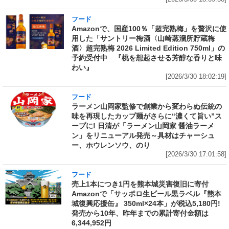
フード
Amazonで、国産100％「超完熟梅」を贅沢に使
用した「サントリー梅酒〈山崎蒸溜所貯蔵梅
酒〉超完熟梅 2026 Limited Edition 750ml」の
予約受付中 『桃を想起させる芳醇な香りと味
わい』
[2026/3/30 18:02:19]
フード
ラーメン山岡家監修で創業から変わらぬ伝統の
味を再現したカップ麺がさらに“濃くて旨い”ス
ープに! 日清が「ラーメン山岡家 醤油ラーメ
ン」をリニューアル発売～具材はチャーシュ
ー、ホウレンソウ、のり
[2026/3/30 17:01:58]
フード
売上1本につき1円を熊本城災害復旧に寄付
Amazonで「サッポロ生ビール黒ラベル『熊本
城復興応援缶』 350ml×24本」が税込5,180円!
発売から10年、昨年までの累計寄付金額は
6,344,952円