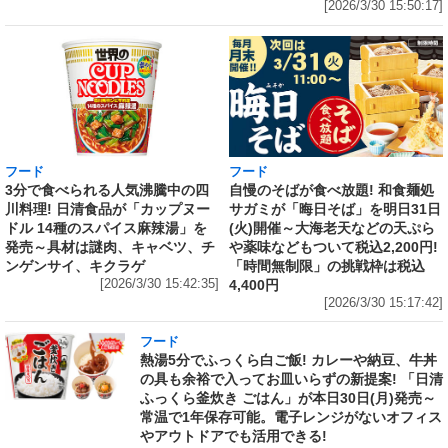
[2026/3/30 15:50:17]
フード
フード
3分で食べられる人気沸騰中の四
自慢のそばが食べ放題! 和食麺処
川料理! 日清食品が「カップヌー
サガミが「晦日そば」を明日31日
ドル 14種のスパイス麻辣湯」を
(火)開催～大海老天などの天ぷら
発売～具材は謎肉、キャベツ、チ
や薬味などもついて税込2,200円!
ンゲンサイ、キクラゲ
「時間無制限」の挑戦枠は税込
[2026/3/30 15:42:35]
4,400円
[2026/3/30 15:17:42]
フード
熱湯5分でふっくら白ご飯! カレーや納豆、牛丼
の具も余裕で入ってお皿いらずの新提案! 「日清
ふっくら釜炊き ごはん」が本日30日(月)発売～
常温で1年保存可能。電子レンジがないオフィス
やアウトドアでも活用できる!