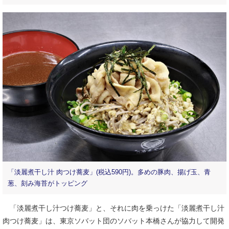
「淡麗煮干し汁 肉つけ蕎麦」(税込590円)。多めの豚肉、揚げ玉、青
葱、刻み海苔がトッピング
「淡麗煮干し汁つけ蕎麦」と、それに肉を乗っけた「淡麗煮干し汁
肉つけ蕎麦」は、東京ソバット団のソバット本橋さんが協力して開発