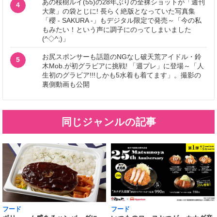
あの桜樹ルイ(55)の28年ぶりの全裸ショットが「週刊
4
大衆」の袋とじに! 長らく絶版となっていた写真集
「櫻 - SAKURA -」もデジタル限定で発売～「今の私
もみたい！という声に調子にのってしまいました
(^◇^;)」
お尻スポンサーも話題のNGなし破天荒アイドル・鈴
5
木Mob.が初グラビアに挑戦! 「週プレ」に登場～「人
生初のグラビア!!!しかも5水着も着てます」。撮影の
裏側動画も公開
同じジャンルの記事
フード
フード