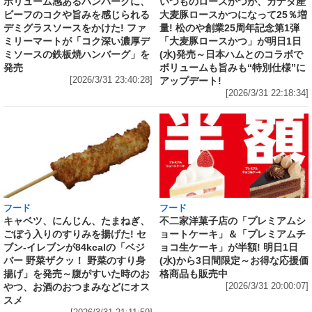
いつものロースかつが、カナダ産
ボリューム感あるハンバーグに、
大麦豚ロースかつになって25％増
ビーフのコクや旨みを感じられる
量! 松のや創業25周年記念第1弾
デミグラスソースをかけた! ファ
「大麦豚ロースかつ」が明日1日
ミリーマートが「コク深い濃厚デ
(水)発売～日本ハムとのコラボで
ミソースの鉄板焼ハンバーグ」を
ボリュームも旨みも“特別仕様”に
発売
アップデート!
[2026/3/31 23:40:28]
[2026/3/31 22:18:34]
フード
フード
キャベツ、にんじん、たまねぎ、
不二家洋菓子店の「プレミアムシ
ごぼう入りのすりみを揚げた! セ
ョートケーキ」＆「プレミアムチ
ブン‐イレブンが84kcalの「ベジ
ョコ生ケーキ」が半額! 明日1日
バー 野菜ザクッ！ 野菜のすり身
(水)から3日間限定～お得な応援価
揚げ」を発売～腹がすいた時のお
格商品も販売中
やつ、お酒のおつまみなどにオス
[2026/3/31 20:00:07]
スメ