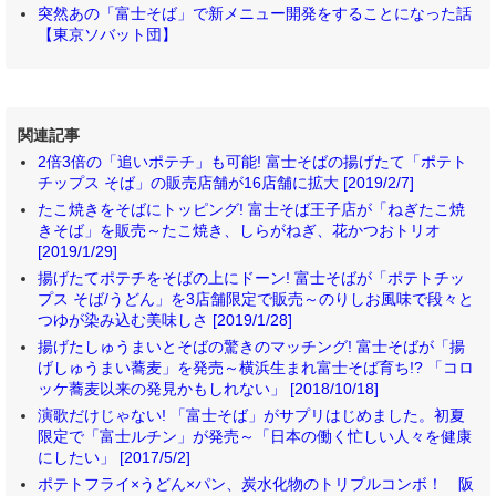
突然あの「富士そば」で新メニュー開発をすることになった話
【東京ソバット団】
関連記事
2倍3倍の「追いポテチ」も可能! 富士そばの揚げたて「ポテト
チップス そば」の販売店舗が16店舗に拡大 [2019/2/7]
たこ焼きをそばにトッピング! 富士そば王子店が「ねぎたこ焼
きそば」を販売～たこ焼き、しらがねぎ、花かつおトリオ
[2019/1/29]
揚げたてポテチをそばの上にドーン! 富士そばが「ポテトチッ
プス そば/うどん」を3店舗限定で販売～のりしお風味で段々と
つゆが染み込む美味しさ [2019/1/28]
揚げたしゅうまいとそばの驚きのマッチング! 富士そばが「揚
げしゅうまい蕎麦」を発売～横浜生まれ富士そば育ち!? 「コロ
ッケ蕎麦以来の発見かもしれない」 [2018/10/18]
演歌だけじゃない! 「富士そば」がサプリはじめました。初夏
限定で「富士ルチン」が発売～「日本の働く忙しい人々を健康
にしたい」 [2017/5/2]
ポテトフライ×うどん×パン、炭水化物のトリプルコンボ！ 阪