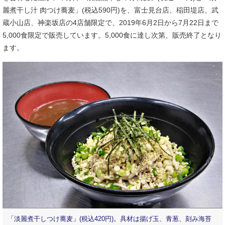
麗煮干し汁 肉つけ蕎麦」(税込590円)を、富士見台店、稲田堤店、武
蔵小山店、神楽坂店の4店舗限定で、2019年6月2日から7月22日まで
5,000食限定で販売しています。5,000食に達し次第、販売終了となり
ます。
「淡麗煮干しつけ蕎麦」(税込420円)。具材は揚げ玉、青葱、刻み海苔