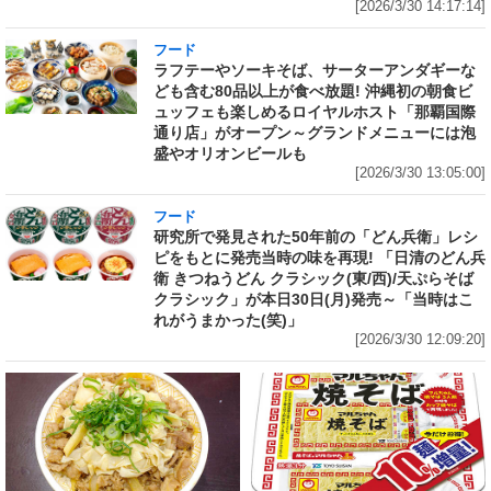
[2026/3/30 14:17:14]
フード
ラフテーやソーキそば、サーターアンダギーな
ども含む80品以上が食べ放題! 沖縄初の朝食ビ
ュッフェも楽しめるロイヤルホスト「那覇国際
通り店」がオープン～グランドメニューには泡
盛やオリオンビールも
[2026/3/30 13:05:00]
フード
研究所で発見された50年前の「どん兵衛」レシ
ピをもとに発売当時の味を再現! 「日清のどん兵
衛 きつねうどん クラシック(東/西)/天ぷらそば
クラシック」が本日30日(月)発売～「当時はこ
れがうまかった(笑)」
[2026/3/30 12:09:20]