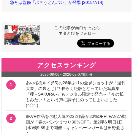
急そば監修「ポテうどんパン」が登場 [2015/7/14]
この記事が面白かったら
ネタとぴをフォロー
アクセスランキング
2026-08-06
～
2026-08-07
集計分
あの桜樹ルイ(55)の28年ぶりの全裸ショットが「週刊
1
大衆」の袋とじに! 長らく絶版となっていた写真集
「櫻 - SAKURA -」もデジタル限定で発売～「今の私
もみたい！という声に調子にのってしまいました
(^◇^;)」
8KVR作品を含む人気の222作品が30%OFF! FANZA動
2
画が「春のパンツまつり30％OFF」第2弾を明日1日
(水)朝9:59まで開催～キャンペーンガールは田野憂さ