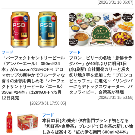
[2026/3/31 18:06:07]
フード
フード
「パーフェクトサントリービール
ブロンコビリーの名物「新鮮サラ
〈アンバーエール〉 350ml×24
ダバー」が40年ぶりに明日1日
本」がAmazonで18%OFF! アロ
(水)刷新! 自社開発カリーと炭火
マホップの爽やかでフルーティな
炙り焼き芋を追加した「ブロンコ
香りの余韻を楽しめる「パーフェ
ビュッフェ」に進化～ドリンクバ
クトサントリービール〈エール〉
ーにもデトックスウォーター、バ
350ml×24本」は26%OFFで5月
タフライピー、台湾茶が登場
12日発売
[2026/3/31 15:53:59]
[2026/3/31 17:56:05]
フード
本日31日(火)発売! 伊右衛門ブランド初となる
『和紅茶×京番茶』ブレンドで日本茶の新しい愉
しみを提案する「紅の伊右衛門 600ml×24本」