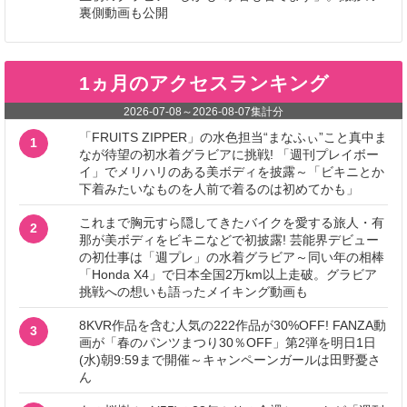
裏側動画も公開
1ヵ月のアクセスランキング
2026-07-08
～
2026-08-07
集計分
「FRUITS ZIPPER」の水色担当“まなふぃ”こと真中ま
1
なが待望の初水着グラビアに挑戦! 「週刊プレイボー
イ」でメリハリのある美ボディを披露～「ビキニとか
下着みたいなものを人前で着るのは初めてかも」
これまで胸元すら隠してきたバイクを愛する旅人・有
2
那が美ボディをビキニなどで初披露! 芸能界デビュー
の初仕事は「週プレ」の水着グラビア～同い年の相棒
「Honda X4」で日本全国2万km以上走破。グラビア
挑戦への想いも語ったメイキング動画も
8KVR作品を含む人気の222作品が30%OFF! FANZA動
3
画が「春のパンツまつり30％OFF」第2弾を明日1日
(水)朝9:59まで開催～キャンペーンガールは田野憂さ
ん