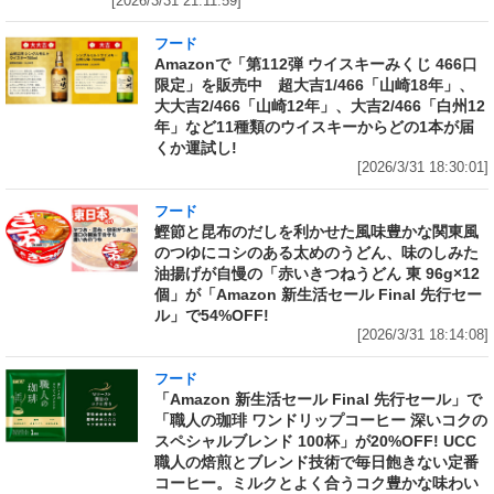
[2026/3/31 21:11:59]
フード
Amazonで「第112弾 ウイスキーみくじ 466口
限定」を販売中 超大吉1/466「山崎18年」、
大大吉2/466「山崎12年」、大吉2/466「白州12
年」など11種類のウイスキーからどの1本が届
くか運試し!
[2026/3/31 18:30:01]
フード
鰹節と昆布のだしを利かせた風味豊かな関東風
のつゆにコシのある太めのうどん、味のしみた
油揚げが自慢の「赤いきつねうどん 東 96g×12
個」が「Amazon 新生活セール Final 先行セー
ル」で54%OFF!
[2026/3/31 18:14:08]
フード
「Amazon 新生活セール Final 先行セール」で
「職人の珈琲 ワンドリップコーヒー 深いコクの
スペシャルブレンド 100杯」が20%OFF! UCC
職人の焙煎とブレンド技術で毎日飽きない定番
コーヒー。ミルクとよく合うコク豊かな味わい