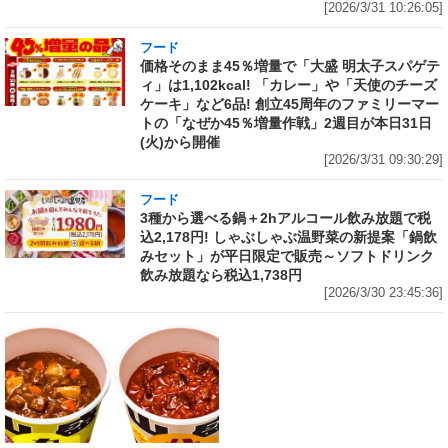
[2026/3/31 10:26:05]
フード
価格そのまま45％増量で「大盛 明太子スパゲテ
ィ」は1,102kcal! 「カレー」や「天使のチーズ
ケーキ」など6品! 創立45周年のファミリーマー
トの「なぜか45％増量作戦」2週目が本日31日
(火)から開催
[2026/3/31 09:30:29]
フード
3種から選べる鍋＋2hアルコール飲み放題で税
込2,178円! しゃぶしゃぶ温野菜の新提案「鍋飲
みセット」が平日限定で販売～ソフトドリンク
飲み放題なら税込1,738円
[2026/3/30 23:45:36]