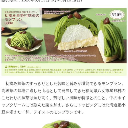
販売期間：2020年3月19日(木)～5月10日(日)
初摘み抹茶のすっきりとした苦味と旨みが堪能できるモンブラン。
高級茶の栽培に適した山地として発展してきた福岡県八女市星野村の
こだわりの抹茶は薫り高く、芳ばしい風味が特徴とのこと。中のホイ
ップクリームには刻んだ栗を加え、さらにトッピングには北海道産小
豆を添えた「和」テイストのモンブランです。