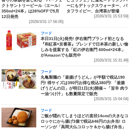
香りの余韻を楽しめる「パーフェ
ビュッフェ」に進化～ドリンクバ
クトサントリービール〈エール〉
ーにもデトックスウォーター、バ
350ml×24本」は26%OFFで5月
タフライピー、台湾茶が登場
12日発売
[2026/3/31 15:53:59]
[2026/3/31 17:56:05]
フード
本日31日(火)発売! 伊右衛門ブランド初となる
『和紅茶×京番茶』ブレンドで日本茶の新しい愉
しみを提案する「紅の伊右衛門 600ml×24本」
がAmazonでも販売中
[2026/3/31 15:31:49]
フード
丸亀製麺の「釜揚げうどん」が半額で税込190
円! 得サイズは390円お得な税込380円! 「釜揚
げうどんの日」が明日1日(水)開催～「旨辛 肉ラ
ー油つけ汁」も数量限定で販売
[2026/3/31 15:04:04]
フード
ご飯が隠れてしまうほどの直径14cmの大きなコ
ロッケにから揚げ3個で税込646円のお弁当! ロ
ーソンが「高岡大仏コロッケ＆から揚げ弁当」