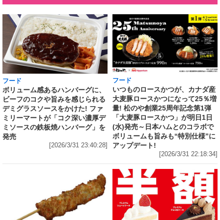
フード
フード
いつものロースかつが、カナダ産
ボリューム感あるハンバーグに、
大麦豚ロースかつになって25％増
ビーフのコクや旨みを感じられる
量! 松のや創業25周年記念第1弾
デミグラスソースをかけた! ファ
「大麦豚ロースかつ」が明日1日
ミリーマートが「コク深い濃厚デ
(水)発売～日本ハムとのコラボで
ミソースの鉄板焼ハンバーグ」を
ボリュームも旨みも“特別仕様”に
発売
アップデート!
[2026/3/31 23:40:28]
[2026/3/31 22:18:34]