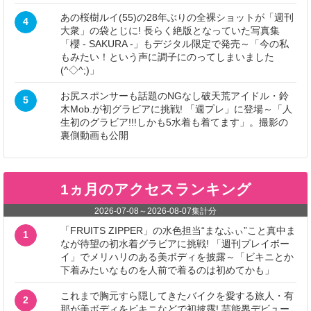
あの桜樹ルイ(55)の28年ぶりの全裸ショットが「週刊
4
大衆」の袋とじに! 長らく絶版となっていた写真集
「櫻 - SAKURA -」もデジタル限定で発売～「今の私
もみたい！という声に調子にのってしまいました
(^◇^;)」
お尻スポンサーも話題のNGなし破天荒アイドル・鈴
5
木Mob.が初グラビアに挑戦! 「週プレ」に登場～「人
生初のグラビア!!!しかも5水着も着てます」。撮影の
裏側動画も公開
1ヵ月のアクセスランキング
2026-07-08
～
2026-08-07
集計分
「FRUITS ZIPPER」の水色担当“まなふぃ”こと真中ま
1
なが待望の初水着グラビアに挑戦! 「週刊プレイボー
イ」でメリハリのある美ボディを披露～「ビキニとか
下着みたいなものを人前で着るのは初めてかも」
これまで胸元すら隠してきたバイクを愛する旅人・有
2
那が美ボディをビキニなどで初披露! 芸能界デビュー