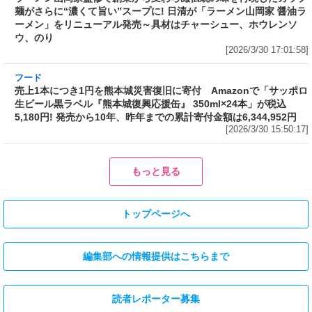
ー、ホウレンソウ、のり
[2026/3/30 17:01:58]
フード
売上1本につき1円を熊本城災害復旧に寄付
Amazonで「サッポロ生ビール黒ラベル『熊本
城復興応援缶』 350ml×24本」が税込5,180円!
発売から10年、昨年までの累計寄付金額は
6,344,952円
[2026/3/30 15:50:17]
フード
フード
3分で食べられる人気沸騰中の四
自慢のそばが食べ放題! 和食麺処
川料理! 日清食品が「カップヌー
サガミが「晦日そば」を明日31日
ドル 14種のスパイス麻辣湯」を
(火)開催～大海老天などの天ぷら
発売～具材は謎肉、キャベツ、チ
や薬味などもついて税込2,200円!
ンゲンサイ、キクラゲ
「時間無制限」の挑戦枠は税込