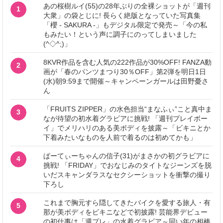
あの桜樹ルイ(55)の28年ぶりの全裸ショットが「週刊
1
大衆」の袋とじに! 長らく絶版となっていた写真集
「櫻 - SAKURA -」もデジタル限定で発売～「今の私
もみたい！という声に調子にのってしまいました
(^◇^;)」
8KVR作品を含む人気の222作品が30%OFF! FANZA動
2
画が「春のパンツまつり30％OFF」第2弾を明日1日
(水)朝9:59まで開催～キャンペーンガールは田野憂さ
ん
「FRUITS ZIPPER」の水色担当“まなふぃ”こと真中ま
3
なが待望の初水着グラビアに挑戦! 「週刊プレイボー
イ」でメリハリのある美ボディを披露～「ビキニとか
下着みたいなものを人前で着るのは初めてかも」
ぱーてぃーちゃんの信子(31)がまさかの初グラビアに
4
挑戦! 「FRIDAY」でおなじみのタイトなジーンズを脱
いだスキャンダラスなセクシーショットを衝撃の撮り
下ろし
これまで胸元すら隠してきたバイクを愛する旅人・有
5
那が美ボディをビキニなどで初披露! 芸能界デビュー
の初仕事は「週プレ」の水着グラビア～同い年の相棒