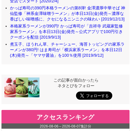
全店でスタート [2020/2/4]
かっぱ寿司の390円本格ラーメンの第8弾! 金澤濃厚中華そば 神
仙監修「神系金澤味噌ラーメン」が本日13日(金)発売～濃厚な
香ばしい味噌感に、クセになるニンニクの味わい [2019/12/13]
本格家系ラーメンが390円! かっぱ寿司が「吉祥寺 武蔵家監修
家系ラーメン」を本日13日(金)発売～公式アプリで100円引き
クーポンを配信 [2019/9/13]
煮玉子、ほうれん草、チャーシュー、海苔トッピングの家系ラ
ーメンが380円! はま寿司が「横浜家系ラーメン」を本日12日
(木)発売～「ヤマサ醤油」を100％使用 [2019/9/12]
この記事が面白かったら
ネタとぴをフォロー
アクセスランキング
2026-08-06
～
2026-08-07
集計分