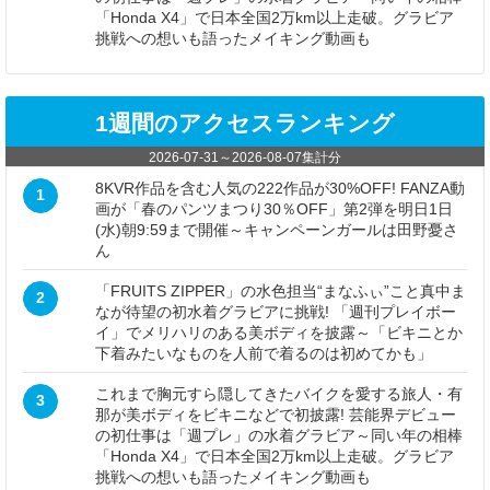
「Honda X4」で日本全国2万km以上走破。グラビア
挑戦への想いも語ったメイキング動画も
1週間のアクセスランキング
2026-07-31
～
2026-08-07
集計分
8KVR作品を含む人気の222作品が30%OFF! FANZA動
1
画が「春のパンツまつり30％OFF」第2弾を明日1日
(水)朝9:59まで開催～キャンペーンガールは田野憂さ
ん
「FRUITS ZIPPER」の水色担当“まなふぃ”こと真中ま
2
なが待望の初水着グラビアに挑戦! 「週刊プレイボー
イ」でメリハリのある美ボディを披露～「ビキニとか
下着みたいなものを人前で着るのは初めてかも」
これまで胸元すら隠してきたバイクを愛する旅人・有
3
那が美ボディをビキニなどで初披露! 芸能界デビュー
の初仕事は「週プレ」の水着グラビア～同い年の相棒
「Honda X4」で日本全国2万km以上走破。グラビア
挑戦への想いも語ったメイキング動画も