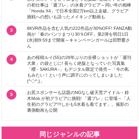
の初仕事は「週プレ」の水着グラビア～同い年の相棒
「Honda X4」で日本全国2万km以上走破。グラビア
挑戦への想いも語ったメイキング動画も
8KVR作品を含む人気の222作品が30%OFF! FANZA動
3
画が「春のパンツまつり30％OFF」第2弾を明日1日
(水)朝9:59まで開催～キャンペーンガールは田野憂さ
ん
あの桜樹ルイ(55)の28年ぶりの全裸ショットが「週刊
4
大衆」の袋とじに! 長らく絶版となっていた写真集
「櫻 - SAKURA -」もデジタル限定で発売～「今の私
もみたい！という声に調子にのってしまいました
(^◇^;)」
お尻スポンサーも話題のNGなし破天荒アイドル・鈴
5
木Mob.が初グラビアに挑戦! 「週プレ」に登場～「人
生初のグラビア!!!しかも5水着も着てます」。撮影の
裏側動画も公開
同じジャンルの記事