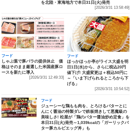
を北陸・東海地方で本日31日(火)発売
[2026/3/31 13:58:49]
フード
フード
しゃぶ葉で豚バラの提供休止 価
ほっかほっか亭がライス大盛を明
格はそのまま厳選した米国産豚ロ
日1日(水)から、さらに税込20円
ースを新たに導入
値下げ! 大盛変更は＋税込50円に
[2026/3/31 12:49:33]
～「いま下げられるところから下
げる」
[2026/3/31 10:54:52]
フード
ジューシーな鶏もも肉を、とろけるバターとに
んにく醤油の特製ダレで鉄板焼きして悪魔級の
美味しさ! 松屋が「鶏のバター醤油炒め定食」を
本日31日(火)発売～1,039kcalの「ガーリックバ
ター豚カルビエッグ丼」も