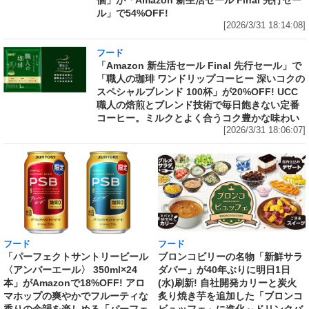
個」が「Amazon 新生活セール Final 先行セー
ル」で54%OFF!
[2026/3/31 18:14:08]
フード
「Amazon 新生活セール Final 先行セール」で
「職人の珈琲 ワンドリップコーヒー 深いコクの
スペシャルブレンド 100杯」が20%OFF! UCC
職人の焙煎とブレンド技術で毎日飽きない定番
コーヒー。ミルクとよく合うコク豊かな味わい
[2026/3/31 18:06:07]
フード
フード
「パーフェクトサントリービール
ブロンコビリーの名物「新鮮サラ
〈アンバーエール〉 350ml×24
ダバー」が40年ぶりに明日1日
本」がAmazonで18%OFF! アロ
(水)刷新! 自社開発カリーと炭火
マホップの爽やかでフルーティな
炙り焼き芋を追加した「ブロンコ