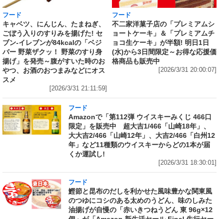
フード
フード
キャベツ、にんじん、たまねぎ、
不二家洋菓子店の「プレミアムシ
ごぼう入りのすりみを揚げた! セ
ョートケーキ」＆「プレミアムチ
ブン‐イレブンが84kcalの「ベジ
ョコ生ケーキ」が半額! 明日1日
バー 野菜ザクッ！ 野菜のすり身
(水)から3日間限定～お得な応援価
揚げ」を発売～腹がすいた時のお
格商品も販売中
やつ、お酒のおつまみなどにオス
[2026/3/31 20:00:07]
スメ
[2026/3/31 21:11:59]
フード
Amazonで「第112弾 ウイスキーみくじ 466口
限定」を販売中 超大吉1/466「山崎18年」、
大大吉2/466「山崎12年」、大吉2/466「白州12
年」など11種類のウイスキーからどの1本が届
くか運試し!
[2026/3/31 18:30:01]
フード
鰹節と昆布のだしを利かせた風味豊かな関東風
のつゆにコシのある太めのうどん、味のしみた
油揚げが自慢の「赤いきつねうどん 東 96g×12