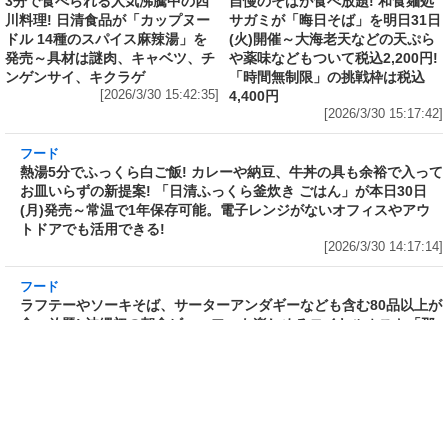
フード
フード
3分で食べられる人気沸騰中の四
自慢のそばが食べ放題! 和食麺処
川料理! 日清食品が「カップヌー
サガミが「晦日そば」を明日31日
ドル 14種のスパイス麻辣湯」を
(火)開催～大海老天などの天ぷら
発売～具材は謎肉、キャベツ、チ
や薬味などもついて税込2,200円!
ンゲンサイ、キクラゲ
「時間無制限」の挑戦枠は税込
[2026/3/30 15:42:35]
4,400円
[2026/3/30 15:17:42]
フード
熱湯5分でふっくら白ご飯! カレーや納豆、牛丼
の具も余裕で入ってお皿いらずの新提案! 「日清
ふっくら釜炊き ごはん」が本日30日(月)発売～
常温で1年保存可能。電子レンジがないオフィス
やアウトドアでも活用できる!
[2026/3/30 14:17:14]