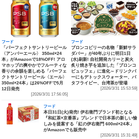
フード
フード
「パーフェクトサントリービール
ブロンコビリーの名物「新鮮サラ
〈アンバーエール〉 350ml×24
ダバー」が40年ぶりに明日1日
本」がAmazonで18%OFF! アロ
(水)刷新! 自社開発カリーと炭火
マホップの爽やかでフルーティな
炙り焼き芋を追加した「ブロンコ
香りの余韻を楽しめる「パーフェ
ビュッフェ」に進化～ドリンクバ
クトサントリービール〈エール〉
ーにもデトックスウォーター、バ
350ml×24本」は26%OFFで5月
タフライピー、台湾茶が登場
12日発売
[2026/3/31 15:53:59]
[2026/3/31 17:56:05]
フード
本日31日(火)発売! 伊右衛門ブランド初となる
『和紅茶×京番茶』ブレンドで日本茶の新しい愉
しみを提案する「紅の伊右衛門 600ml×24本」
がAmazonでも販売中
[2026/3/31 15:31:49]