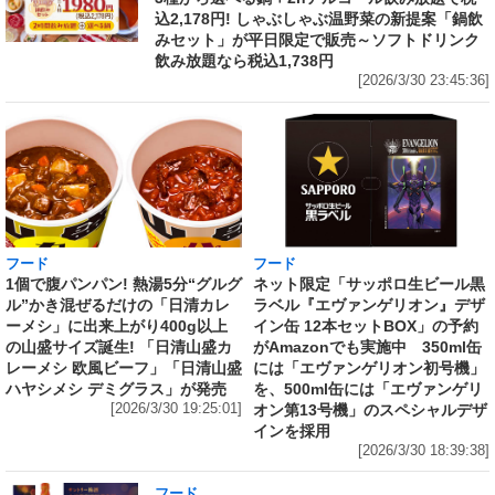
込2,178円! しゃぶしゃぶ温野菜の新提案「鍋飲
みセット」が平日限定で販売～ソフトドリンク
飲み放題なら税込1,738円
[2026/3/30 23:45:36]
フード
フード
1個で腹パンパン! 熱湯5分“グルグ
ネット限定「サッポロ生ビール黒
ル”かき混ぜるだけの「日清カレ
ラベル『エヴァンゲリオン』デザ
ーメシ」に出来上がり400g以上
イン缶 12本セットBOX」の予約
の山盛サイズ誕生! 「日清山盛カ
がAmazonでも実施中 350ml缶
レーメシ 欧風ビーフ」「日清山盛
には「エヴァンゲリオン初号機」
ハヤシメシ デミグラス」が発売
を、500ml缶には「エヴァンゲリ
[2026/3/30 19:25:01]
オン第13号機」のスペシャルデザ
インを採用
[2026/3/30 18:39:38]
フード