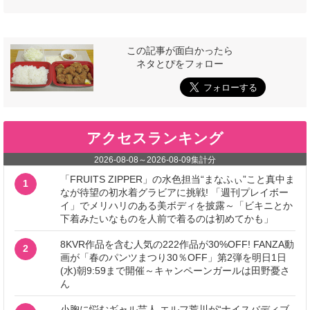
この記事が面白かったら
ネタとぴをフォロー
アクセスランキング
2026-08-08
～
2026-08-09
集計分
「FRUITS ZIPPER」の水色担当“まなふぃ”こと真中ま
1
なが待望の初水着グラビアに挑戦! 「週刊プレイボー
イ」でメリハリのある美ボディを披露～「ビキニとか
下着みたいなものを人前で着るのは初めてかも」
8KVR作品を含む人気の222作品が30%OFF! FANZA動
2
画が「春のパンツまつり30％OFF」第2弾を明日1日
(水)朝9:59まで開催～キャンペーンガールは田野憂さ
ん
小胸に悩むギャル芸人 エルフ荒川が“ナイスバディブ