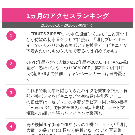
1ヵ月のアクセスランキング
2026-07-10
～
2026-08-09
集計分
「FRUITS ZIPPER」の水色担当“まなふぃ”こと真中ま
1
なが待望の初水着グラビアに挑戦! 「週刊プレイボー
イ」でメリハリのある美ボディを披露～「ビキニとか
下着みたいなものを人前で着るのは初めてかも」
8KVR作品を含む人気の222作品が30%OFF! FANZA動
2
画が「春のパンツまつり30％OFF」第2弾を明日1日
(水)朝9:59まで開催～キャンペーンガールは田野憂さ
ん
これまで胸元すら隠してきたバイクを愛する旅人・有
3
那が美ボディをビキニなどで初披露! 芸能界デビュー
の初仕事は「週プレ」の水着グラビア～同い年の相棒
「Honda X4」で日本全国2万km以上走破。グラビア
挑戦への想いも語ったメイキング動画も
あの桜樹ルイ(55)の28年ぶりの全裸ショットが「週刊
4
大衆」の袋とじに! 長らく絶版となっていた写真集