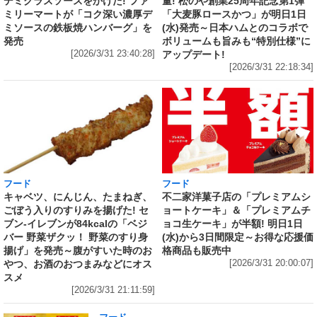
量! 松のや創業25周年記念第1弾
デミグラスソースをかけた! ファ
「大麦豚ロースかつ」が明日1日
ミリーマートが「コク深い濃厚デ
(水)発売～日本ハムとのコラボで
ミソースの鉄板焼ハンバーグ」を
ボリュームも旨みも“特別仕様”に
発売
アップデート!
[2026/3/31 23:40:28]
[2026/3/31 22:18:34]
フード
フード
キャベツ、にんじん、たまねぎ、
不二家洋菓子店の「プレミアムシ
ごぼう入りのすりみを揚げた! セ
ョートケーキ」＆「プレミアムチ
ブン‐イレブンが84kcalの「ベジ
ョコ生ケーキ」が半額! 明日1日
バー 野菜ザクッ！ 野菜のすり身
(水)から3日間限定～お得な応援価
揚げ」を発売～腹がすいた時のお
格商品も販売中
やつ、お酒のおつまみなどにオス
[2026/3/31 20:00:07]
スメ
[2026/3/31 21:11:59]