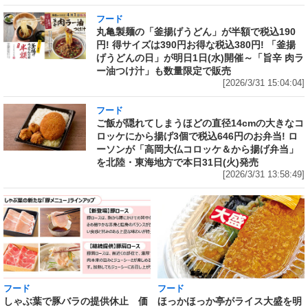
フード
丸亀製麺の「釜揚げうどん」が半額で税込190
円! 得サイズは390円お得な税込380円! 「釜揚
げうどんの日」が明日1日(水)開催～「旨辛 肉ラ
ー油つけ汁」も数量限定で販売
[2026/3/31 15:04:04]
フード
ご飯が隠れてしまうほどの直径14cmの大きなコ
ロッケにから揚げ3個で税込646円のお弁当! ロ
ーソンが「高岡大仏コロッケ＆から揚げ弁当」
を北陸・東海地方で本日31日(火)発売
[2026/3/31 13:58:49]
フード
フード
しゃぶ葉で豚バラの提供休止 価
ほっかほっか亭がライス大盛を明