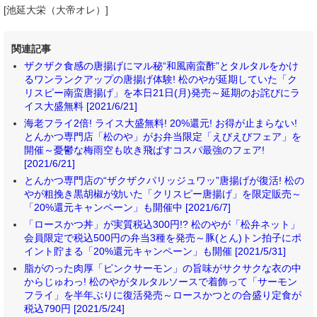
[池延大栄（大帝オレ）]
関連記事
ザクザク食感の唐揚げにマル秘“和風南蛮酢”とタルタルをかけ
るワンランクアップの唐揚げ体験! 松のやが延期していた「ク
リスピー南蛮唐揚げ」を本日21日(月)発売～延期のお詫びにラ
イス大盛無料 [2021/6/21]
海老フライ2倍! ライス大盛無料! 20%還元! お得が止まらない!
とんかつ専門店「松のや」がお弁当限定「えびえびフェア」を
開催～憂鬱な梅雨空も吹き飛ばすコスパ最強のフェア!
[2021/6/21]
とんかつ専門店の“ザクザクパリッジュワッ”唐揚げが復活! 松の
やが粗挽き黒胡椒が効いた「クリスピー唐揚げ」を限定販売～
「20%還元キャンペーン」も開催中 [2021/6/7]
「ロースかつ丼」が実質税込300円!? 松のやが「松弁ネット」
会員限定で税込500円の弁当3種を発売～豚(とん)トン拍子にポ
イント貯まる「20%還元キャンペーン」も開催 [2021/5/31]
脂がのった肉厚「ピンクサーモン」の旨味がサクサクな衣の中
からじゅわっ! 松のやがタルタルソースで着飾って「サーモン
フライ」を半年ぶりに復活発売～ロースかつとの合盛り定食が
税込790円 [2021/5/24]