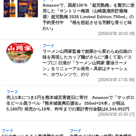
Amazonで、国産100％「超完熟梅」を贅沢に使
用した「サントリー梅酒〈山崎蒸溜所貯蔵梅
酒〉超完熟梅 2026 Limited Edition 750ml」の
予約受付中 『桃を想起させる芳醇な香りと味
わい』
[2026/3/30 18:02:19]
フード
ラーメン山岡家監修で創業から変わらぬ伝統の
味を再現したカップ麺がさらに“濃くて旨い”ス
ープに! 日清が「ラーメン山岡家 醤油ラーメ
ン」をリニューアル発売～具材はチャーシュ
ー、ホウレンソウ、のり
[2026/3/30 17:01:58]
フード
売上1本につき1円を熊本城災害復旧に寄付
Amazonで「サッポロ生ビール黒ラベル『熊本
城復興応援缶』 350ml×24本」が税込5,180円!
発売から10年、昨年までの累計寄付金額は
6,344,952円
[2026/3/30 15:50:17]