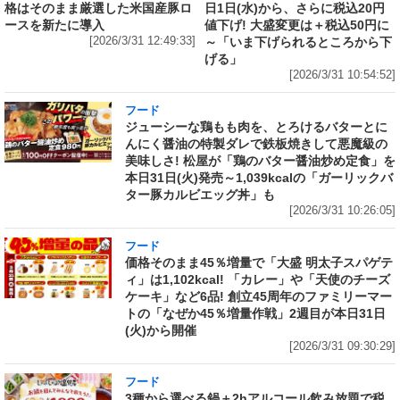
格はそのまま厳選した米国産豚ロ
日1日(水)から、さらに税込20円
ースを新たに導入
値下げ! 大盛変更は＋税込50円に
[2026/3/31 12:49:33]
～「いま下げられるところから下
げる」
[2026/3/31 10:54:52]
フード
ジューシーな鶏もも肉を、とろけるバターとに
んにく醤油の特製ダレで鉄板焼きして悪魔級の
美味しさ! 松屋が「鶏のバター醤油炒め定食」を
本日31日(火)発売～1,039kcalの「ガーリックバ
ター豚カルビエッグ丼」も
[2026/3/31 10:26:05]
フード
価格そのまま45％増量で「大盛 明太子スパゲテ
ィ」は1,102kcal! 「カレー」や「天使のチーズ
ケーキ」など6品! 創立45周年のファミリーマー
トの「なぜか45％増量作戦」2週目が本日31日
(火)から開催
[2026/3/31 09:30:29]
フード
3種から選べる鍋＋2hアルコール飲み放題で税