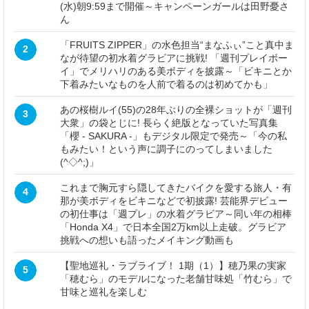
(水)朝9:59まで開催～キャンペーンガールは田野憂さ
ん
「FRUITS ZIPPER」の水色担当“まなふぃ”こと真中ま
2
なが待望の初水着グラビアに挑戦! 「週刊プレイボー
イ」でメリハリのある美ボディを披露～「ビキニとか
下着みたいなものを人前で着るのは初めてかも」
あの桜樹ルイ(55)の28年ぶりの全裸ショットが「週刊
3
大衆」の袋とじに! 長らく絶版となっていた写真集
「櫻 - SAKURA -」もデジタル限定で発売～「今の私
もみたい！という声に調子にのってしまいました
(^◇^;)」
これまで胸元すら隠してきたバイクを愛する旅人・有
4
那が美ボディをビキニなどで初披露! 芸能界デビュー
の初仕事は「週プレ」の水着グラビア～同い年の相棒
「Honda X4」で日本全国2万km以上走破。グラビア
挑戦への想いも語ったメイキング動画も
【聖地巡礼・ラブライブ！ 1期（1）】穂乃果の実家
5
「穂むら」のモデルになった老舗甘味処「竹むら」で
甘味と巡礼を楽しむ