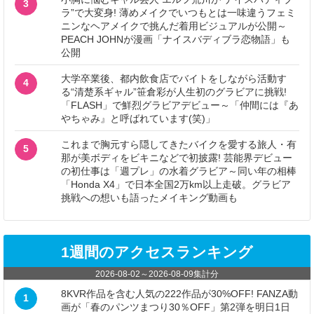
3
ラ”で大変身! 薄めメイクでいつもとは一味違うフェミ
ニンなヘアメイクで挑んだ着用ビジュアルが公開～
PEACH JOHNが漫画「ナイスバディブラ恋物語」も
公開
大学卒業後、都内飲食店でバイトをしながら活動す
4
る“清楚系ギャル”笹倉彩が人生初のグラビアに挑戦!
「FLASH」で鮮烈グラビアデビュー～「仲間には『あ
やちゃみ』と呼ばれています(笑)」
これまで胸元すら隠してきたバイクを愛する旅人・有
5
那が美ボディをビキニなどで初披露! 芸能界デビュー
の初仕事は「週プレ」の水着グラビア～同い年の相棒
「Honda X4」で日本全国2万km以上走破。グラビア
挑戦への想いも語ったメイキング動画も
1週間のアクセスランキング
2026-08-02
～
2026-08-09
集計分
8KVR作品を含む人気の222作品が30%OFF! FANZA動
1
画が「春のパンツまつり30％OFF」第2弾を明日1日