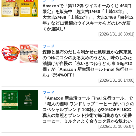
フード
Amazonで「第112弾 ウイスキーみくじ 466口
限定」を販売中 超大吉1/466「山崎18年」、
大大吉2/466「山崎12年」、大吉2/466「白州12
年」など11種類のウイスキーからどの1本が届
くか運試し!
[2026/3/31 18:30:01]
フード
鰹節と昆布のだしを利かせた風味豊かな関東風
のつゆにコシのある太めのうどん、味のしみた
油揚げが自慢の「赤いきつねうどん 東 96g×12
個」が「Amazon 新生活セール Final 先行セー
ル」で54%OFF!
[2026/3/31 18:14:08]
フード
「Amazon 新生活セール Final 先行セール」で
「職人の珈琲 ワンドリップコーヒー 深いコクの
スペシャルブレンド 100杯」が20%OFF! UCC
職人の焙煎とブレンド技術で毎日飽きない定番
コーヒー。ミルクとよく合うコク豊かな味わい
[2026/3/31 18:06:07]