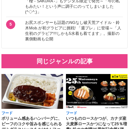
「櫻 - SAKURA -」もデジタル限定で発売～「今の私
もみたい！という声に調子にのってしまいました
(^◇^;)」
お尻スポンサーも話題のNGなし破天荒アイドル・鈴
5
木Mob.が初グラビアに挑戦! 「週プレ」に登場～「人
生初のグラビア!!!しかも5水着も着てます」。撮影の
裏側動画も公開
同じジャンルの記事
フード
フード
いつものロースかつが、カナダ産
ボリューム感あるハンバーグに、
大麦豚ロースかつになって25％増
ビーフのコクや旨みを感じられる