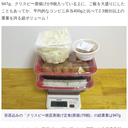
947g。クリスピー唐揚げが9個入っている上に、ご飯を大盛りにした
こともあってか、平均的なコンビニ弁当400gと比べて2.3個分以上の
重量を誇る超ボリューム！
容器込みの「クリスピー南蛮唐揚げ定食(唐揚げ9個)」の総重量は947g