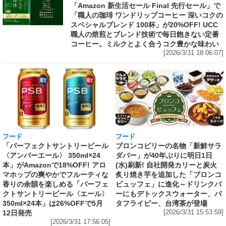
「Amazon 新生活セール Final 先行セール」で
「職人の珈琲 ワンドリップコーヒー 深いコクの
スペシャルブレンド 100杯」が20%OFF! UCC
職人の焙煎とブレンド技術で毎日飽きない定番
コーヒー。ミルクとよく合うコク豊かな味わい
[2026/3/31 18:06:07]
フード
フード
「パーフェクトサントリービール
ブロンコビリーの名物「新鮮サラ
〈アンバーエール〉 350ml×24
ダバー」が40年ぶりに明日1日
本」がAmazonで18%OFF! アロ
(水)刷新! 自社開発カリーと炭火
マホップの爽やかでフルーティな
炙り焼き芋を追加した「ブロンコ
香りの余韻を楽しめる「パーフェ
ビュッフェ」に進化～ドリンクバ
クトサントリービール〈エール〉
ーにもデトックスウォーター、バ
350ml×24本」は26%OFFで5月
タフライピー、台湾茶が登場
12日発売
[2026/3/31 15:53:59]
[2026/3/31 17:56:05]