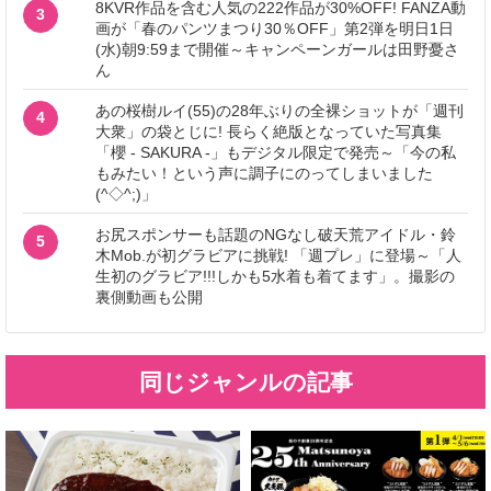
8KVR作品を含む人気の222作品が30%OFF! FANZA動
3
画が「春のパンツまつり30％OFF」第2弾を明日1日
(水)朝9:59まで開催～キャンペーンガールは田野憂さ
ん
あの桜樹ルイ(55)の28年ぶりの全裸ショットが「週刊
4
大衆」の袋とじに! 長らく絶版となっていた写真集
「櫻 - SAKURA -」もデジタル限定で発売～「今の私
もみたい！という声に調子にのってしまいました
(^◇^;)」
お尻スポンサーも話題のNGなし破天荒アイドル・鈴
5
木Mob.が初グラビアに挑戦! 「週プレ」に登場～「人
生初のグラビア!!!しかも5水着も着てます」。撮影の
裏側動画も公開
同じジャンルの記事