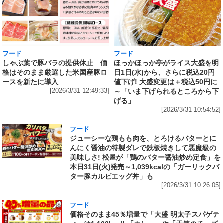
フード
フード
しゃぶ葉で豚バラの提供休止 価
ほっかほっか亭がライス大盛を明
格はそのまま厳選した米国産豚ロ
日1日(水)から、さらに税込20円
ースを新たに導入
値下げ! 大盛変更は＋税込50円に
[2026/3/31 12:49:33]
～「いま下げられるところから下
げる」
[2026/3/31 10:54:52]
フード
ジューシーな鶏もも肉を、とろけるバターとに
んにく醤油の特製ダレで鉄板焼きして悪魔級の
美味しさ! 松屋が「鶏のバター醤油炒め定食」を
本日31日(火)発売～1,039kcalの「ガーリックバ
ター豚カルビエッグ丼」も
[2026/3/31 10:26:05]
フード
価格そのまま45％増量で「大盛 明太子スパゲテ