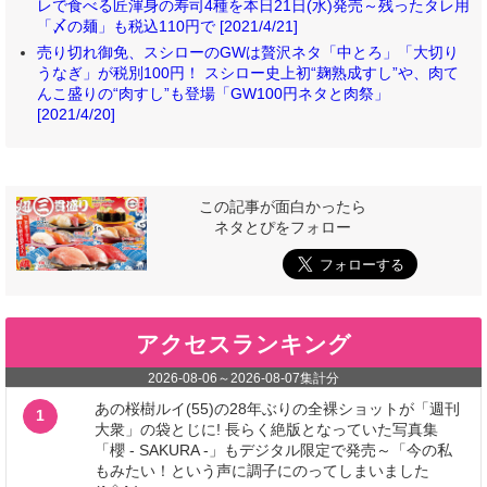
レで食べる匠渾身の寿司4種を本日21日(水)発売～残ったタレ用
「〆の麺」も税込110円で [2021/4/21]
売り切れ御免、スシローのGWは贅沢ネタ「中とろ」「大切り
うなぎ」が税別100円！ スシロー史上初“麹熟成すし”や、肉て
んこ盛りの“肉すし”も登場「GW100円ネタと肉祭」
[2021/4/20]
この記事が面白かったら
ネタとぴをフォロー
アクセスランキング
2026-08-06
～
2026-08-07
集計分
あの桜樹ルイ(55)の28年ぶりの全裸ショットが「週刊
1
大衆」の袋とじに! 長らく絶版となっていた写真集
「櫻 - SAKURA -」もデジタル限定で発売～「今の私
もみたい！という声に調子にのってしまいました