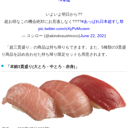
いよいよ明日から??
超お得なこの機会絶対にお見逃しなく????
#あっぱれ日本超すし祭
pic.twitter.com/oXyPvMcvem
— スシロー (@akindosushiroco)
June 22, 2021
「超三貫盛り」の商品は持ち帰りもできます。また、5種類の3貫盛
り商品を詰め合わせた持ち帰り限定セットも用意されます。
「本鮪3貫盛り(大とろ・中とろ・赤身)」