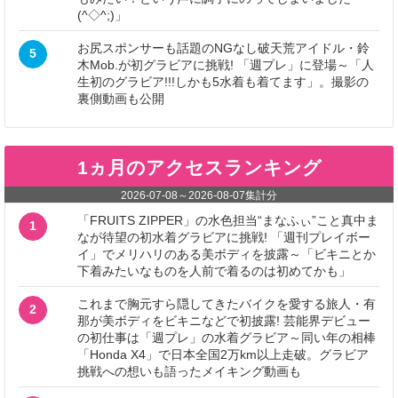
(^◇^;)」
お尻スポンサーも話題のNGなし破天荒アイドル・鈴
5
木Mob.が初グラビアに挑戦! 「週プレ」に登場～「人
生初のグラビア!!!しかも5水着も着てます」。撮影の
裏側動画も公開
1ヵ月のアクセスランキング
2026-07-08
～
2026-08-07
集計分
「FRUITS ZIPPER」の水色担当“まなふぃ”こと真中ま
1
なが待望の初水着グラビアに挑戦! 「週刊プレイボー
イ」でメリハリのある美ボディを披露～「ビキニとか
下着みたいなものを人前で着るのは初めてかも」
これまで胸元すら隠してきたバイクを愛する旅人・有
2
那が美ボディをビキニなどで初披露! 芸能界デビュー
の初仕事は「週プレ」の水着グラビア～同い年の相棒
「Honda X4」で日本全国2万km以上走破。グラビア
挑戦への想いも語ったメイキング動画も