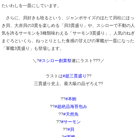
たいわしを一皿にしています。
さらに、貝好きも唸るという、ジャンボサイズのほたて貝柱にほっ
き貝、大赤貝の3貫を楽しめる「貝3貫盛り」や、スシローで不動の人
気を誇るサーモンを3種類味わえる「サーモン3貫盛り」、人気のねぎ
まぐろといくら、ねっとりとした食感の甘えびの軍艦が一皿になった
「軍艦3貫盛り」も登場します。
＼?
#スシロー創業祭
遂にラスト???／
ラストは
#超三貫盛り
??
三貫盛り史上、最大級の品ぞろえ??
??
#本鮪
??
#超絶品海苔包み
??
#天然魚
??
#サーモン
??
#貝
?
#軍艦