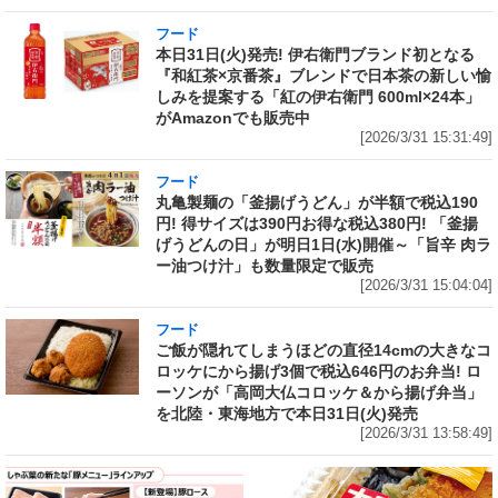
フード
本日31日(火)発売! 伊右衛門ブランド初となる
『和紅茶×京番茶』ブレンドで日本茶の新しい愉
しみを提案する「紅の伊右衛門 600ml×24本」
がAmazonでも販売中
[2026/3/31 15:31:49]
フード
丸亀製麺の「釜揚げうどん」が半額で税込190
円! 得サイズは390円お得な税込380円! 「釜揚
げうどんの日」が明日1日(水)開催～「旨辛 肉ラ
ー油つけ汁」も数量限定で販売
[2026/3/31 15:04:04]
フード
ご飯が隠れてしまうほどの直径14cmの大きなコ
ロッケにから揚げ3個で税込646円のお弁当! ロ
ーソンが「高岡大仏コロッケ＆から揚げ弁当」
を北陸・東海地方で本日31日(火)発売
[2026/3/31 13:58:49]