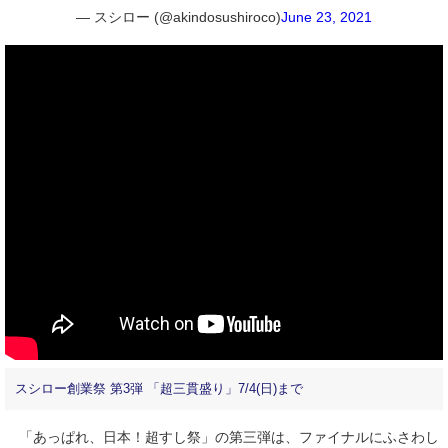
— スシロー (@akindosushiroco)
June 23, 2021
スシロー創業祭 第3弾 「超三貫盛り」7/4(日)まで
「あっぱれ、日本！超すし祭」の第三弾は、ファイナルにふさわし