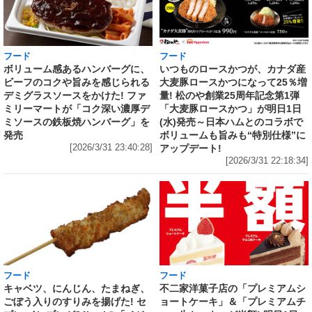
フード
フード
いつものロースかつが、カナダ産
ボリューム感あるハンバーグに、
大麦豚ロースかつになって25％増
ビーフのコクや旨みを感じられる
量! 松のや創業25周年記念第1弾
デミグラスソースをかけた! ファ
「大麦豚ロースかつ」が明日1日
ミリーマートが「コク深い濃厚デ
(水)発売～日本ハムとのコラボで
ミソースの鉄板焼ハンバーグ」を
ボリュームも旨みも“特別仕様”に
発売
アップデート!
[2026/3/31 23:40:28]
[2026/3/31 22:18:34]
フード
フード
キャベツ、にんじん、たまねぎ、
不二家洋菓子店の「プレミアムシ
ごぼう入りのすりみを揚げた! セ
ョートケーキ」＆「プレミアムチ