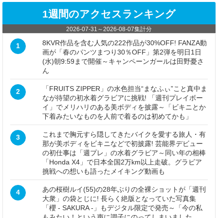
1週間のアクセスランキング
2026-07-31
～
2026-08-07
集計分
8KVR作品を含む人気の222作品が30%OFF! FANZA動
1
画が「春のパンツまつり30％OFF」第2弾を明日1日
(水)朝9:59まで開催～キャンペーンガールは田野憂さ
ん
「FRUITS ZIPPER」の水色担当“まなふぃ”こと真中ま
2
なが待望の初水着グラビアに挑戦! 「週刊プレイボー
イ」でメリハリのある美ボディを披露～「ビキニとか
下着みたいなものを人前で着るのは初めてかも」
これまで胸元すら隠してきたバイクを愛する旅人・有
3
那が美ボディをビキニなどで初披露! 芸能界デビュー
の初仕事は「週プレ」の水着グラビア～同い年の相棒
「Honda X4」で日本全国2万km以上走破。グラビア
挑戦への想いも語ったメイキング動画も
あの桜樹ルイ(55)の28年ぶりの全裸ショットが「週刊
4
大衆」の袋とじに! 長らく絶版となっていた写真集
「櫻 - SAKURA -」もデジタル限定で発売～「今の私
もみたい！という声に調子にのってしまいました