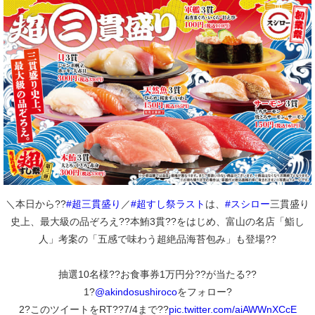
＼本日から??
#超三貫盛り
／
#超すし祭ラスト
は、
#スシロー
三貫盛り
史上、最大級の品ぞろえ??本鮪3貫??をはじめ、富山の名店「鮨し
人」考案の「五感で味わう超絶品海苔包み」も登場??
抽選10名様??お食事券1万円分??が当たる??
1?
@akindosushiroco
をフォロー?
2?このツイートをRT??7/4まで??
pic.twitter.com/aiAWWnXCcE