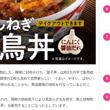
6
7
開始した、開発に10年かけた「親子丼」は約2カ月半で販売総
内調理の工程も含めて吉野家らしい「うまい、やすい、はやい」
8
が得られることから、商品開発の強化を行なっているとのこ
9
のの、鶏卵の供給低下により見送らざるを得ず、鳥と好相性
鳥丼」を販売することになったとしています。