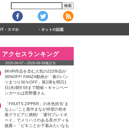
IT・スマホ
ネットの話題
アクセスランキング
2026-08-07
～
2026-08-08
集計分
8KVR作品を含む人気の222作品が
30%OFF! FANZA動画が「春のパン
ツまつり30％OFF」第2弾を明日1
日(水)朝9:59まで開催～キャンペー
ンガールは田野憂さん
「FRUITS ZIPPER」の水色担当“ま
なふぃ”こと真中まなが待望の初水
着グラビアに挑戦! 「週刊プレイボ
ーイ」でメリハリのある美ボディを
披露～「ビキニとか下着みたいなも