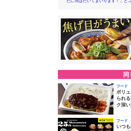
たに羽ばたいてまいります！」とコメント
同
フード
ボリュ
られる
ク深い
フード
いつも