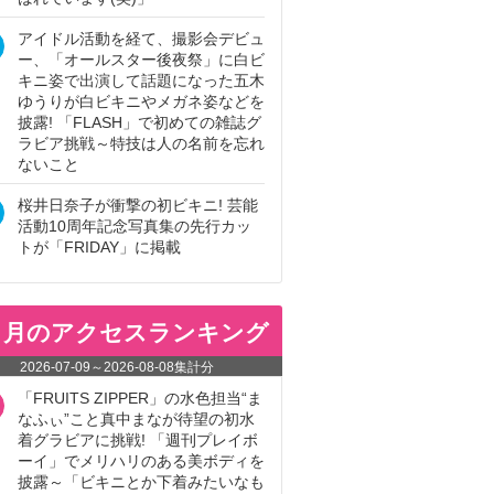
アイドル活動を経て、撮影会デビュ
ー、「オールスター後夜祭」に白ビ
キニ姿で出演して話題になった五木
ゆうりが白ビキニやメガネ姿などを
披露! 「FLASH」で初めての雑誌グ
ラビア挑戦～特技は人の名前を忘れ
ないこと
桜井日奈子が衝撃の初ビキニ! 芸能
活動10周年記念写真集の先行カッ
トが「FRIDAY」に掲載
ヵ月のアクセスランキング
2026-07-09
～
2026-08-08
集計分
「FRUITS ZIPPER」の水色担当“ま
なふぃ”こと真中まなが待望の初水
着グラビアに挑戦! 「週刊プレイボ
ーイ」でメリハリのある美ボディを
披露～「ビキニとか下着みたいなも