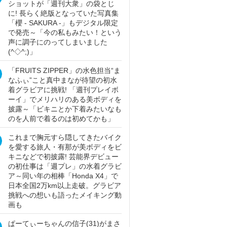
ショットが「週刊大衆」の袋とじ
に! 長らく絶版となっていた写真集
「櫻 - SAKURA -」もデジタル限定
で発売～「今の私もみたい！という
声に調子にのってしまいました
(^◇^;)」
「FRUITS ZIPPER」の水色担当“ま
なふぃ”こと真中まなが待望の初水
着グラビアに挑戦! 「週刊プレイボ
ーイ」でメリハリのある美ボディを
披露～「ビキニとか下着みたいなも
のを人前で着るのは初めてかも」
これまで胸元すら隠してきたバイク
を愛する旅人・有那が美ボディをビ
キニなどで初披露! 芸能界デビュー
の初仕事は「週プレ」の水着グラビ
ア～同い年の相棒「Honda X4」で
日本全国2万km以上走破。グラビア
挑戦への想いも語ったメイキング動
画も
ぱーてぃーちゃんの信子(31)がまさ