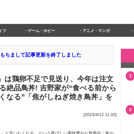
イフ
ゲーム・ホビー
アニメ・マンガ
1日をもちまして記事更新を終了しました
1
」は鶏卵不足で見送り、今年は注文
る絶品鳥丼! 吉野家が“食べる前から
くなる”「焦がしねぎ焼き鳥丼」を
2
[2023/4/12 11:43]
』と言いたくなる」という香ばしい風味豊かな新商品「焦が