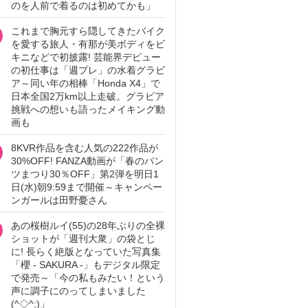
のを人前で着るのは初めてかも」
これまで胸元すら隠してきたバイク
を愛する旅人・有那が美ボディをビ
キニなどで初披露! 芸能界デビュー
の初仕事は「週プレ」の水着グラビ
ア～同い年の相棒「Honda X4」で
日本全国2万km以上走破。グラビア
挑戦への想いも語ったメイキング動
画も
8KVR作品を含む人気の222作品が
30%OFF! FANZA動画が「春のパン
ツまつり30％OFF」第2弾を明日1
日(水)朝9:59まで開催～キャンペー
ンガールは田野憂さん
あの桜樹ルイ(55)の28年ぶりの全裸
ショットが「週刊大衆」の袋とじ
に! 長らく絶版となっていた写真集
「櫻 - SAKURA -」もデジタル限定
で発売～「今の私もみたい！という
声に調子にのってしまいました
(^◇^;)」