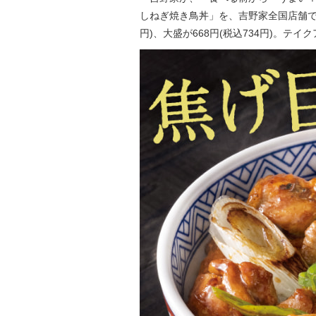
しねぎ焼き鳥丼」を、吉野家全国店舗で4月
円)、大盛が668円(税込734円)。