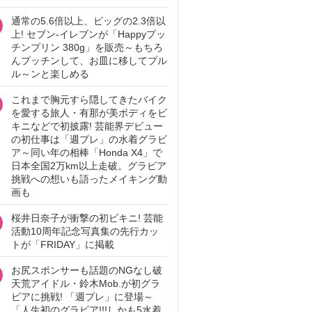
通常の5.6倍以上、ビッグの2.3倍以
上! セブン‐イレブンが「Happyプッ
チンプリン 380g」を販売～もちろ
んプッチンして、お皿に移してプル
ル～ンと楽しめる
これまで胸元すら隠してきたバイク
を愛する旅人・有那が美ボディをビ
キニなどで初披露! 芸能界デビュー
の初仕事は「週プレ」の水着グラビ
ア～同い年の相棒「Honda X4」で
日本全国2万km以上走破。グラビア
挑戦への想いも語ったメイキング動
画も
桜井日奈子が衝撃の初ビキニ! 芸能
活動10周年記念写真集の先行カッ
トが「FRIDAY」に掲載
お尻スポンサーも話題のNGなし破
天荒アイドル・鈴木Mob.が初グラ
ビアに挑戦! 「週プレ」に登場～
「人生初のグラビア!!!しかも5水着