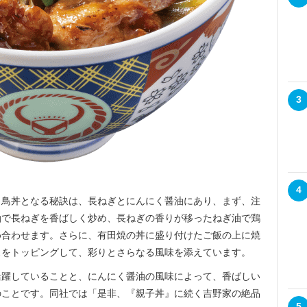
3
4
鳥丼となる秘訣は、長ねぎとにんにく醤油にあり、まず、注
油で長ねぎを香ばしく炒め、長ねぎの香りが移ったねぎ油で鶏
め合わせます。さらに、有田焼の丼に盛り付けたご飯の上に焼
スをトッピングして、彩りとさらなる風味を添えています。
躍していることと、にんにく醤油の風味によって、香ばしい
のことです。同社では「是非、『親子丼』に続く吉野家の絶品
5