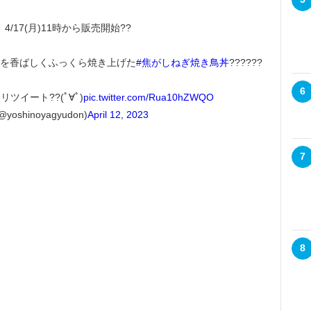
。
4/17(月)11時から販売開始??
を香ばしくふっくら焼き上げた
#焦がしねぎ焼き鳥丼
??????
6
イート??(ﾟ∀ﾟ)
pic.twitter.com/Rua10hZWQO
yoshinoyagyudon)
April 12, 2023
7
8