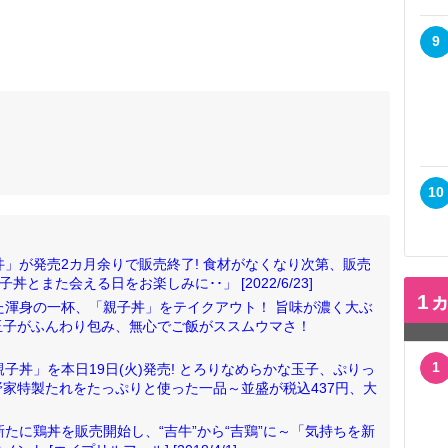
9
10
丼」が発売2カ月余りで販売終了! 食材がなくなり次第、販売
とまた会える日をお楽しみに･･」 [2022/6/23]
1
た渾身の一杯、「親子丼」をテイクアウト！ 旨味が濃く大ぶ
玉子がふんわり包み、無心でご飯がススムウマさ！
1
子丼」を本日19日(火)発売! とろりなめらかな玉子、ぷりっ
家特製たれをたっぷりと使った一品～並盛が税込437円、大
新たに鶏丼を販売開始し、“吉牛”から“吉鶏”に～「気持ちを新