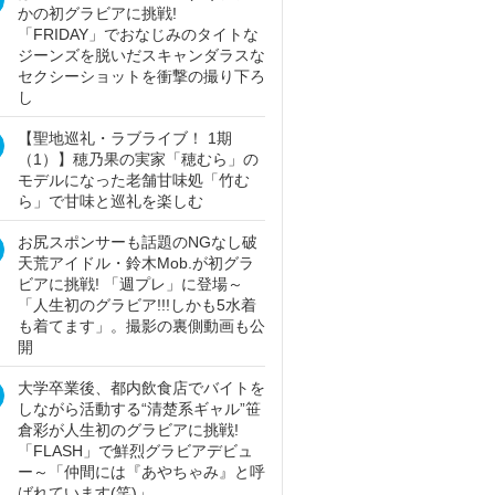
かの初グラビアに挑戦!
「FRIDAY」でおなじみのタイトな
ジーンズを脱いだスキャンダラスな
セクシーショットを衝撃の撮り下ろ
し
【聖地巡礼・ラブライブ！ 1期
（1）】穂乃果の実家「穂むら」の
モデルになった老舗甘味処「竹む
ら」で甘味と巡礼を楽しむ
お尻スポンサーも話題のNGなし破
天荒アイドル・鈴木Mob.が初グラ
ビアに挑戦! 「週プレ」に登場～
「人生初のグラビア!!!しかも5水着
も着てます」。撮影の裏側動画も公
開
大学卒業後、都内飲食店でバイトを
しながら活動する“清楚系ギャル”笹
倉彩が人生初のグラビアに挑戦!
「FLASH」で鮮烈グラビアデビュ
ー～「仲間には『あやちゃみ』と呼
ばれています(笑)」