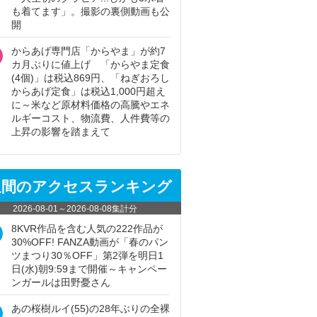
も着てます」。撮影の裏側動画も公
開
からあげ専門店「からやま」が約7
カ月ぶりに値上げ 「からやま定食
(4個)」は税込869円、「ねぎおろし
からあげ定食」は税込1,000円超え
に～米など原材料価格の高騰やエネ
ルギーコスト、物流費、人件費等の
上昇の影響を踏まえて
週間のアクセスランキング
2026-08-01
～
2026-08-08
集計分
8KVR作品を含む人気の222作品が
30%OFF! FANZA動画が「春のパン
ツまつり30％OFF」第2弾を明日1
日(水)朝9:59まで開催～キャンペー
ンガールは田野憂さん
あの桜樹ルイ(55)の28年ぶりの全裸