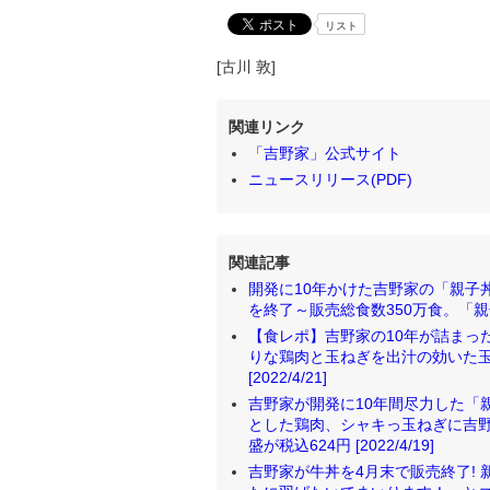
リスト
[古川 敦]
関連リンク
「吉野家」公式サイト
ニュースリリース(PDF)
関連記事
開発に10年かけた吉野家の「親子
を終了～販売総食数350万食。「親子丼
【食レポ】吉野家の10年が詰まっ
りな鶏肉と玉ねぎを出汁の効いた
[2022/4/21]
吉野家が開発に10年間尽力した「親
とした鶏肉、シャキっ玉ねぎに吉野
盛が税込624円 [2022/4/19]
吉野家が牛丼を4月末で販売終了! 