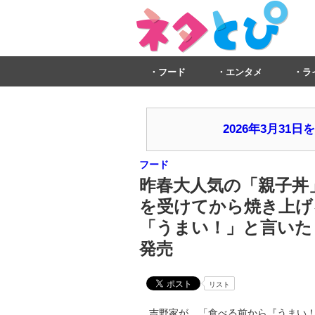
フード
エンタメ
ラ
2026年3月3
フード
昨春大人気の「親子丼
を受けてから焼き上げ
「うまい！」と言いた
発売
リスト
吉野家が、「食べる前から『うまい！