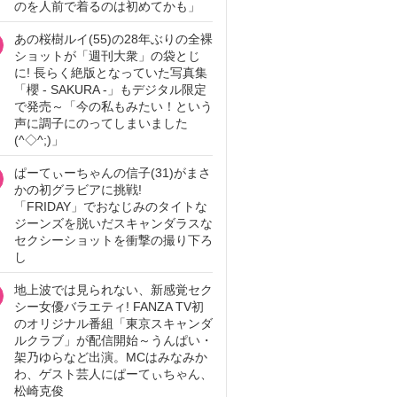
のを人前で着るのは初めてかも」
あの桜樹ルイ(55)の28年ぶりの全裸
ショットが「週刊大衆」の袋とじ
に! 長らく絶版となっていた写真集
「櫻 - SAKURA -」もデジタル限定
で発売～「今の私もみたい！という
声に調子にのってしまいました
(^◇^;)」
ぱーてぃーちゃんの信子(31)がまさ
かの初グラビアに挑戦!
「FRIDAY」でおなじみのタイトな
ジーンズを脱いだスキャンダラスな
セクシーショットを衝撃の撮り下ろ
し
地上波では見られない、新感覚セク
シー女優バラエティ! FANZA TV初
のオリジナル番組「東京スキャンダ
ルクラブ」が配信開始～うんぱい・
架乃ゆらなど出演。MCはみなみか
わ、ゲスト芸人にぱーてぃちゃん、
松崎克俊