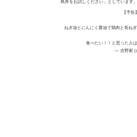
鳥丼をお試しください」としています
【予告】
ねぎ油とにんにく醤油で鶏肉と長ねぎ
食べたい！！と思った人はリツ
— 吉野家 (@