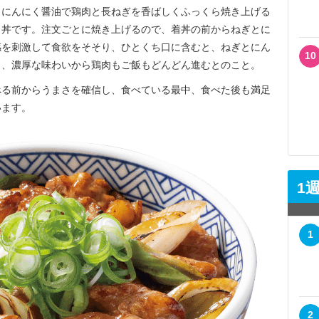
にんにく醤油で鶏肉と長ねぎを香ばしくふっくら焼き上げる
う丼です。注文ごとに焼き上げるので、着丼の前からねぎとに
感を刺激して食欲をそそり、ひとくち口に含むと、ねぎとにん
10
り、濃厚な味わいから鶏肉もご飯もどんどん進むとのこと。
る前からうまさを確信し、食べている最中、食べた後も満足
います。
1
1
2