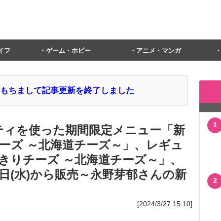
イフ
ゲーム・ホビー
アニメ・マンガ
1日をもちまして記事更新を終了しました
1
パティを使った期間限定メニュー「新
ーズ ～北海道チーズ～」、レギュ
きりチーズ ～北海道チーズ～」、
日(水)から販売～永野芽郁さんの新
2
[2024/3/27 15:10]