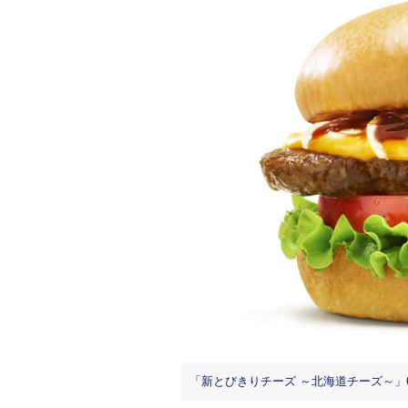
「新とびきりチーズ ～北海道チーズ～」690円