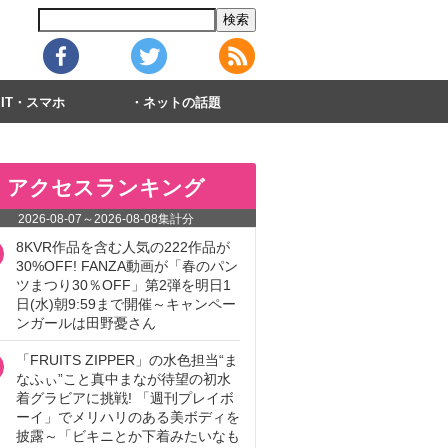
IT・スマホ
ネットの話題
アクセスランキング
2026-08-07
～
2026-08-08
集計分
8KVR作品を含む人気の222作品が
30%OFF! FANZA動画が「春のパン
ツまつり30％OFF」第2弾を明日1
日(水)朝9:59まで開催～キャンペー
ンガールは田野憂さん
「FRUITS ZIPPER」の水色担当“ま
なふぃ”こと真中まなが待望の初水
着グラビアに挑戦! 「週刊プレイボ
ーイ」でメリハリのある美ボディを
披露～「ビキニとか下着みたいなも