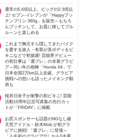
通常の5.6倍以上、ビッグの2.3倍以
上! セブン‐イレブンが「Happyプッ
チンプリン 380g」を販売～もちろ
んプッチンして、お皿に移してプル
ル～ンと楽しめる
これまで胸元すら隠してきたバイク
を愛する旅人・有那が美ボディをビ
キニなどで初披露! 芸能界デビュー
の初仕事は「週プレ」の水着グラビ
ア～同い年の相棒「Honda X4」で
日本全国2万km以上走破。グラビア
挑戦への想いも語ったメイキング動
画も
桜井日奈子が衝撃の初ビキニ! 芸能
活動10周年記念写真集の先行カッ
トが「FRIDAY」に掲載
お尻スポンサーも話題のNGなし破
天荒アイドル・鈴木Mob.が初グラ
ビアに挑戦! 「週プレ」に登場～
「人生初のグラビア!!!しかも5水着