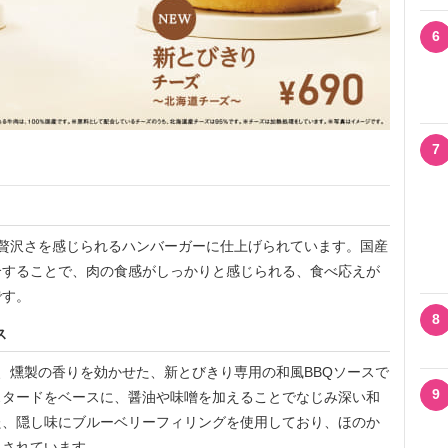
6
7
贅沢さを感じられるハンバーガーに仕上げられています。国産
合することで、肉の食感がしっかりと感じられる、食べ応えが
です。
8
ス
、燻製の香りを効かせた、新とびきり専用の和風BBQソースで
9
スタードをベースに、醤油や味噌を加えることでなじみ深い和
た、隠し味にブルーベリーフィリングを使用しており、ほのか
出されています。