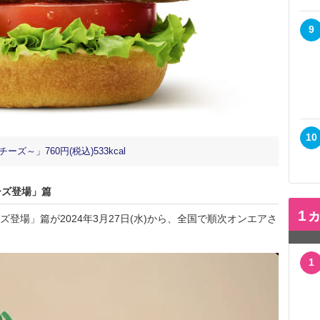
9
10
～」760円(税込)533kcal
ーズ登場」篇
1
登場」篇が2024年3月27日(水)から、全国で順次オンエアさ
1