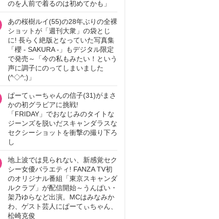
のを人前で着るのは初めてかも」
あの桜樹ルイ(55)の28年ぶりの全裸
ショットが「週刊大衆」の袋とじ
に! 長らく絶版となっていた写真集
「櫻 - SAKURA -」もデジタル限定
で発売～「今の私もみたい！という
声に調子にのってしまいました
(^◇^;)」
ぱーてぃーちゃんの信子(31)がまさ
かの初グラビアに挑戦!
「FRIDAY」でおなじみのタイトな
ジーンズを脱いだスキャンダラスな
セクシーショットを衝撃の撮り下ろ
し
地上波では見られない、新感覚セク
シー女優バラエティ! FANZA TV初
のオリジナル番組「東京スキャンダ
ルクラブ」が配信開始～うんぱい・
架乃ゆらなど出演。MCはみなみか
わ、ゲスト芸人にぱーてぃちゃん、
松崎克俊