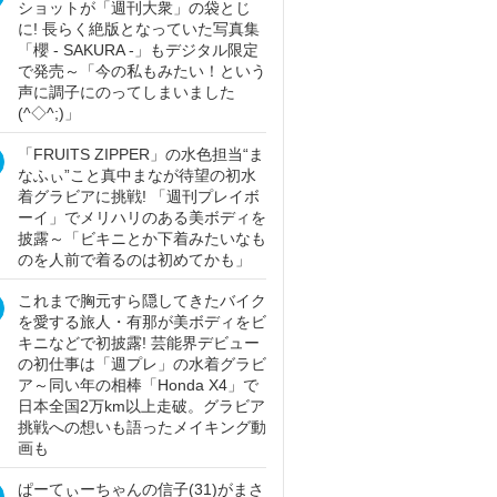
ショットが「週刊大衆」の袋とじ
に! 長らく絶版となっていた写真集
「櫻 - SAKURA -」もデジタル限定
で発売～「今の私もみたい！という
声に調子にのってしまいました
(^◇^;)」
「FRUITS ZIPPER」の水色担当“ま
なふぃ”こと真中まなが待望の初水
着グラビアに挑戦! 「週刊プレイボ
ーイ」でメリハリのある美ボディを
披露～「ビキニとか下着みたいなも
のを人前で着るのは初めてかも」
これまで胸元すら隠してきたバイク
を愛する旅人・有那が美ボディをビ
キニなどで初披露! 芸能界デビュー
の初仕事は「週プレ」の水着グラビ
ア～同い年の相棒「Honda X4」で
日本全国2万km以上走破。グラビア
挑戦への想いも語ったメイキング動
画も
ぱーてぃーちゃんの信子(31)がまさ