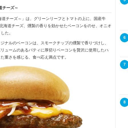
道チーズ～
海道チーズ～」は、グリーンリーフとトマトの上に、国産牛
の北海道チーズ、燻製の香りを効かせたベーコンをのせ、オニオ
ました。
6
ジナルのベーコンは、スモークチップの燻製で香りづけし、
ボリュームのあるパティに厚切りベーコンを贅沢に使用したハ
した重さを感じる、食べ応え満点です。
7
8