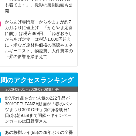
も着てます」。撮影の裏側動画も公
開
からあげ専門店「からやま」が約7
カ月ぶりに値上げ 「からやま定食
(4個)」は税込869円、「ねぎおろし
からあげ定食」は税込1,000円超え
に～米など原材料価格の高騰やエネ
ルギーコスト、物流費、人件費等の
上昇の影響を踏まえて
週間のアクセスランキング
2026-08-01
～
2026-08-08
集計分
8KVR作品を含む人気の222作品が
30%OFF! FANZA動画が「春のパン
ツまつり30％OFF」第2弾を明日1
日(水)朝9:59まで開催～キャンペー
ンガールは田野憂さん
あの桜樹ルイ(55)の28年ぶりの全裸