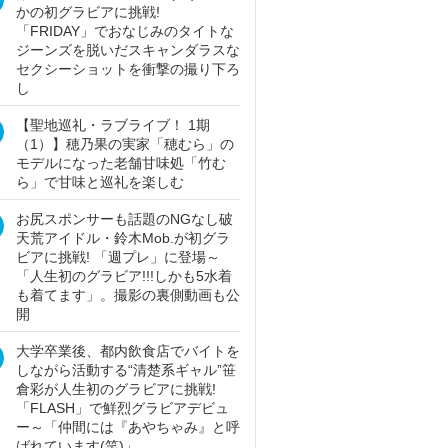
かの初グラビアに挑戦!
「FRIDAY」でおなじみのタイトな
ジーンズを脱いだスキャンダラスな
セクシーショットを衝撃の撮り下ろ
し
【聖地巡礼・ラブライブ！ 1期
（1）】穂乃果の実家「穂むら」の
モデルになった老舗甘味処「竹む
ら」で甘味と巡礼を楽しむ
お尻スポンサーも話題のNGなし破
天荒アイドル・鈴木Mob.が初グラ
ビアに挑戦! 「週プレ」に登場～
「人生初のグラビア!!!しかも5水着
も着てます」。撮影の裏側動画も公
開
大学卒業後、都内飲食店でバイトを
しながら活動する“清楚系ギャル”笹
倉彩が人生初のグラビアに挑戦!
「FLASH」で鮮烈グラビアデビュ
ー～「仲間には『あやちゃみ』と呼
ばれています(笑)」