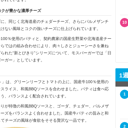
コクが豊かな濃厚チーズ
に、同じく北海道産のチェダーチーズ、さらにパルメザンチ
10
負けない風味とコクの強いチーズに仕上げられています。
100％使用のパティと、契約農家の国産生野菜や北海道産チー
ならではの組み合わせにより、肉々しさとジューシーさを兼ね
られた“新とびきり”シリーズについて、モスバーガーでは「日
バーガー」としています。
1
」は、グリーンリーフとトマトの上に、国産牛100％使用の
スライス、和風BBQソースを合わせました。パティは食べ応
1
よう、バランスよく配合されています。
りが特徴の和風BBQソースと、ゴーダ、チェダー、パルメザ
チーズをバランスよく合わせました。国産牛パティの旨みと和
してチーズの風味が食欲をそそる贅沢な一品です。
2