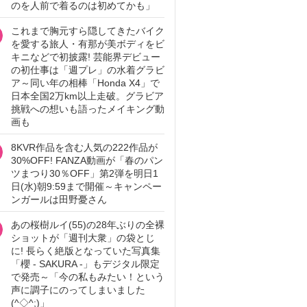
のを人前で着るのは初めてかも」
これまで胸元すら隠してきたバイク
を愛する旅人・有那が美ボディをビ
キニなどで初披露! 芸能界デビュー
の初仕事は「週プレ」の水着グラビ
ア～同い年の相棒「Honda X4」で
日本全国2万km以上走破。グラビア
挑戦への想いも語ったメイキング動
画も
8KVR作品を含む人気の222作品が
30%OFF! FANZA動画が「春のパン
ツまつり30％OFF」第2弾を明日1
日(水)朝9:59まで開催～キャンペー
ンガールは田野憂さん
あの桜樹ルイ(55)の28年ぶりの全裸
ショットが「週刊大衆」の袋とじ
に! 長らく絶版となっていた写真集
「櫻 - SAKURA -」もデジタル限定
で発売～「今の私もみたい！という
声に調子にのってしまいました
(^◇^;)」