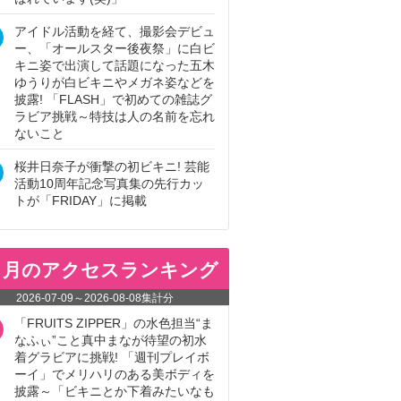
アイドル活動を経て、撮影会デビュ
ー、「オールスター後夜祭」に白ビ
キニ姿で出演して話題になった五木
ゆうりが白ビキニやメガネ姿などを
披露! 「FLASH」で初めての雑誌グ
ラビア挑戦～特技は人の名前を忘れ
ないこと
桜井日奈子が衝撃の初ビキニ! 芸能
活動10周年記念写真集の先行カッ
トが「FRIDAY」に掲載
ヵ月のアクセスランキング
2026-07-09
～
2026-08-08
集計分
「FRUITS ZIPPER」の水色担当“ま
なふぃ”こと真中まなが待望の初水
着グラビアに挑戦! 「週刊プレイボ
ーイ」でメリハリのある美ボディを
披露～「ビキニとか下着みたいなも