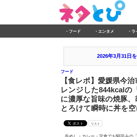
フード
エンタメ
ラ
2026年3月3
フード
【食レポ】愛媛県今治
レンジした844kcal
に濃厚な旨味の焼豚、
とろけて瞬時に丼を空
リスト
牛めし・カレー・定食でお馴染みの「松