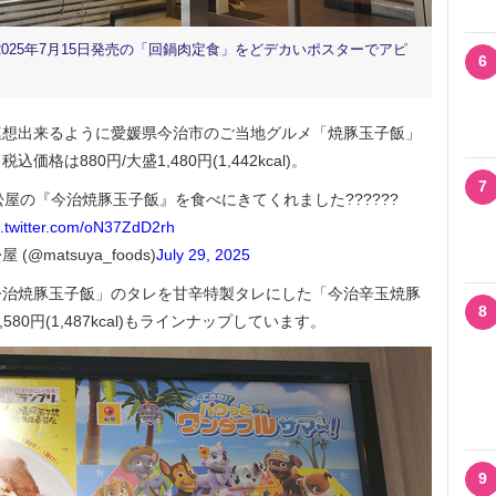
025年7月15日発売の「回鍋肉定食」をどデカいポスターでアピ
6
想出来るように愛媛県今治市のご当地グルメ「焼豚玉子飯」
は880円/大盛1,480円(1,442kcal)。
7
屋の『今治焼豚玉子飯』を食べにきてくれました??????
c.twitter.com/oN37ZdD2rh
(@matsuya_foods)
July 29, 2025
治焼豚玉子飯」のタレを甘辛特製タレにした「今治辛玉焼豚
8
1,580円(1,487kcal)もラインナップしています。
9