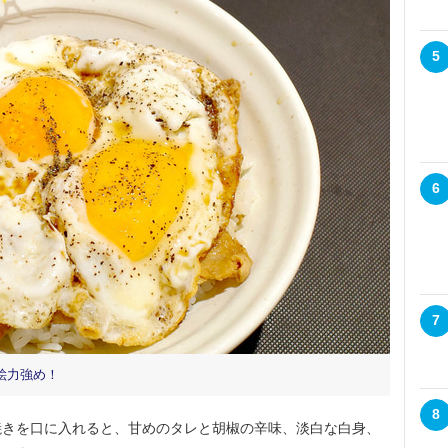
5
6
7
絵力強め！
8
きを口に入れると、甘めのタレと胡椒の辛味、淡白な白身、