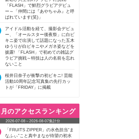
「FLASH」で鮮烈グラビアデビュ
ー～「仲間には『あやちゃみ』と呼
ばれています(笑)」
アイドル活動を経て、撮影会デビュ
ー、「オールスター後夜祭」に白ビ
キニ姿で出演して話題になった五木
ゆうりが白ビキニやメガネ姿などを
披露! 「FLASH」で初めての雑誌グ
ラビア挑戦～特技は人の名前を忘れ
ないこと
桜井日奈子が衝撃の初ビキニ! 芸能
活動10周年記念写真集の先行カッ
トが「FRIDAY」に掲載
ヵ月のアクセスランキング
2026-07-08
～
2026-08-07
集計分
「FRUITS ZIPPER」の水色担当“ま
なふぃ”こと真中まなが待望の初水