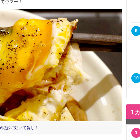
ってウマー！
9
10
1
が絶妙に効いて旨し！
1