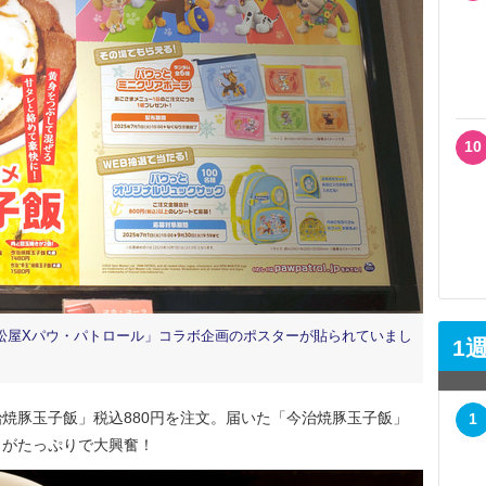
10
松屋Xパウ・パトロール」コラボ企画のポスターが貼られていまし
1
焼豚玉子飯」税込880円を注文。届いた「今治焼豚玉子飯」
1
きがたっぷりで大興奮！