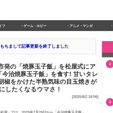
イフ
ゲーム・ホビー
アニメ・マンガ
1日をもちまして記事更新を終了しました
1
市発の「焼豚玉子飯」を松屋式にア
の「今治焼豚玉子飯」を食す! 甘いタレ
胡椒をかけた半熟気味の目玉焼きが
にしたくなるウマさ！
[2025/8/2 18:56]
2
屋」では、2025年7月29日から「今治焼豚玉子飯」