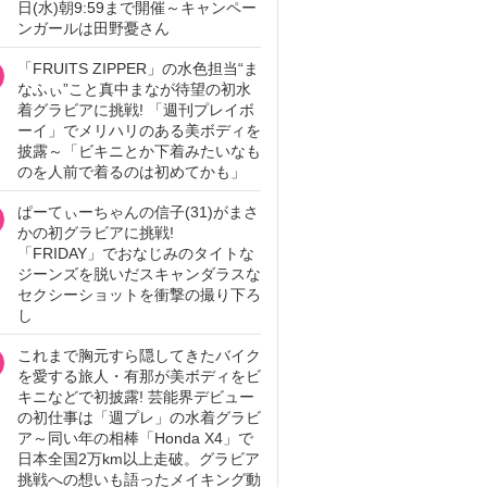
日(水)朝9:59まで開催～キャンペー
ンガールは田野憂さん
「FRUITS ZIPPER」の水色担当“ま
なふぃ”こと真中まなが待望の初水
着グラビアに挑戦! 「週刊プレイボ
ーイ」でメリハリのある美ボディを
披露～「ビキニとか下着みたいなも
のを人前で着るのは初めてかも」
ぱーてぃーちゃんの信子(31)がまさ
かの初グラビアに挑戦!
「FRIDAY」でおなじみのタイトな
ジーンズを脱いだスキャンダラスな
セクシーショットを衝撃の撮り下ろ
し
これまで胸元すら隠してきたバイク
を愛する旅人・有那が美ボディをビ
キニなどで初披露! 芸能界デビュー
の初仕事は「週プレ」の水着グラビ
ア～同い年の相棒「Honda X4」で
日本全国2万km以上走破。グラビア
挑戦への想いも語ったメイキング動