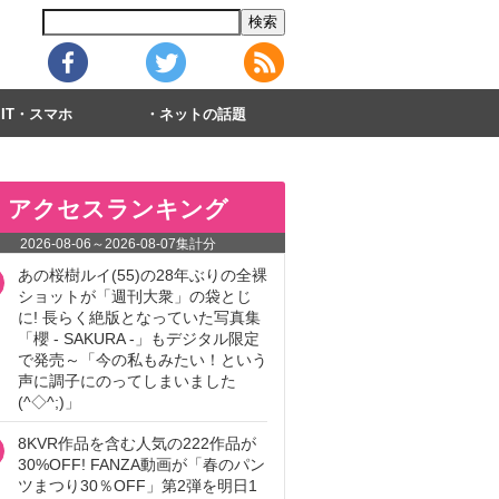
IT・スマホ
ネットの話題
アクセスランキング
2026-08-06
～
2026-08-07
集計分
あの桜樹ルイ(55)の28年ぶりの全裸
ショットが「週刊大衆」の袋とじ
に! 長らく絶版となっていた写真集
「櫻 - SAKURA -」もデジタル限定
で発売～「今の私もみたい！という
声に調子にのってしまいました
(^◇^;)」
8KVR作品を含む人気の222作品が
30%OFF! FANZA動画が「春のパン
ツまつり30％OFF」第2弾を明日1