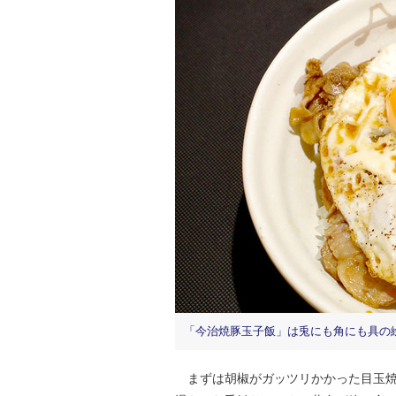
「今治焼豚玉子飯」は兎にも角にも具の
まずは胡椒がガッツリかかった目玉焼