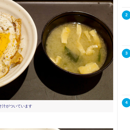
2
3
4
そ汁がついています