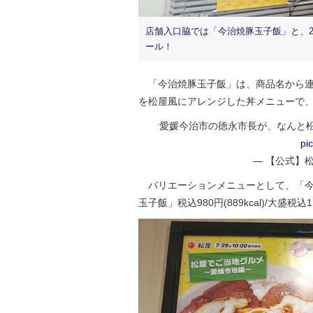
店舗入口脇では「今治焼豚玉子飯」と、2
ール！
「今治焼豚玉子飯」は、商品名から連
を松屋風にアレンジした丼メニューで、税込価格
愛媛今治市の徳永市長が、なんと松
pi
— 【公式】松屋 
バリエーションメニューとして、「今
玉子飯」税込980円(889kcal)/大盛税込