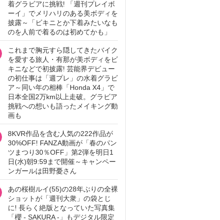
着グラビアに挑戦! 「週刊プレイボ
ーイ」でメリハリのある美ボディを
披露～「ビキニとか下着みたいなも
のを人前で着るのは初めてかも」
これまで胸元すら隠してきたバイク
を愛する旅人・有那が美ボディをビ
キニなどで初披露! 芸能界デビュー
の初仕事は「週プレ」の水着グラビ
ア～同い年の相棒「Honda X4」で
日本全国2万km以上走破。グラビア
挑戦への想いも語ったメイキング動
画も
8KVR作品を含む人気の222作品が
30%OFF! FANZA動画が「春のパン
ツまつり30％OFF」第2弾を明日1
日(水)朝9:59まで開催～キャンペー
ンガールは田野憂さん
あの桜樹ルイ(55)の28年ぶりの全裸
ショットが「週刊大衆」の袋とじ
に! 長らく絶版となっていた写真集
「櫻 - SAKURA -」もデジタル限定