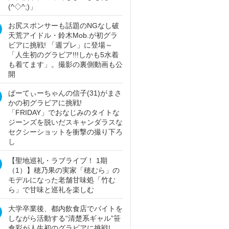
(^◇^;)」
お尻スポンサーも話題のNGなし破
天荒アイドル・鈴木Mob.が初グラ
ビアに挑戦! 「週プレ」に登場～
「人生初のグラビア!!!しかも5水着
も着てます」。撮影の裏側動画も公
開
ぱーてぃーちゃんの信子(31)がまさ
かの初グラビアに挑戦!
「FRIDAY」でおなじみのタイトな
ジーンズを脱いだスキャンダラスな
セクシーショットを衝撃の撮り下ろ
し
【聖地巡礼・ラブライブ！ 1期
（1）】穂乃果の実家「穂むら」の
モデルになった老舗甘味処「竹む
ら」で甘味と巡礼を楽しむ
大学卒業後、都内飲食店でバイトを
しながら活動する“清楚系ギャル”笹
倉彩が人生初のグラビアに挑戦!