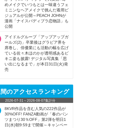
めメイクでいつもとは一味違うフェ
ミニンなヘアメイクで挑んだ着用ビ
ジュアルが公開～PEACH JOHNが
漫画「ナイスバディブラ恋物語」も
公開
アイドルグループ「アップアップガ
ールズ(2)」卒業後はグラビア界を
席巻し、俳優業にも活動の幅を広げ
ている佐々木ほのかが透明感あるビ
キニ姿も披露! デジタル写真集「思
い出になるまで」が本日31日(火)発
売
週間のアクセスランキング
2026-07-31
～
2026-08-07
集計分
8KVR作品を含む人気の222作品が
30%OFF! FANZA動画が「春のパン
ツまつり30％OFF」第2弾を明日1
日(水)朝9:59まで開催～キャンペー