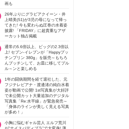
画も
26年ぶりにグラビアクイーン・井
上晴美(51)が3児の母になって帰っ
てきた! 今も変わらぬ圧巻の水着姿
披露! 「FRIDAY」に超貴重なアザ
ーカット独占掲載
通常の5.6倍以上、ビッグの2.3倍以
上! セブン‐イレブンが「Happyプッ
チンプリン 380g」を販売～もちろ
んプッチンして、お皿に移してプル
ル～ンと楽しめる
1年の闘病期間を経て退社した、元
フジテレビアナ・渡邊渚の純白水着
姿が動画で公開! 1st写真集が大好評
で未公開カット大量追加のデジタル
写真集「Re:水平線」が緊急発売～
「身体のラインが美しく見える写真
が多め！」
小胸に悩むギャル芸人 エルフ荒川
が“ナイスバディブラ”で大変身! 薄