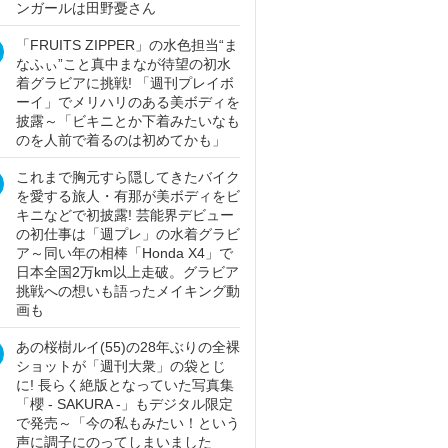
ンガールは田野憂さん
「FRUITS ZIPPER」の水色担当“ま
なふぃ”こと真中まなが待望の初水
着グラビアに挑戦! 「週刊プレイボ
ーイ」でメリハリのある美ボディを
披露～「ビキニとか下着みたいなも
のを人前で着るのは初めてかも」
これまで胸元すら隠してきたバイク
を愛する旅人・有那が美ボディをビ
キニなどで初披露! 芸能界デビュー
の初仕事は「週プレ」の水着グラビ
ア～同い年の相棒「Honda X4」で
日本全国2万km以上走破。グラビア
挑戦への想いも語ったメイキング動
画も
あの桜樹ルイ(55)の28年ぶりの全裸
ショットが「週刊大衆」の袋とじ
に! 長らく絶版となっていた写真集
「櫻 - SAKURA -」もデジタル限定
で発売～「今の私もみたい！という
声に調子にのってしまいました