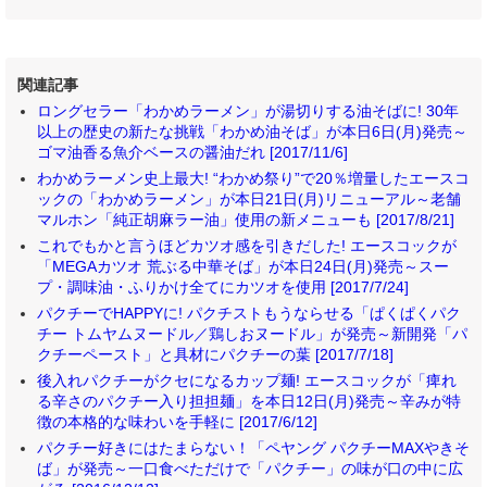
関連記事
ロングセラー「わかめラーメン」が湯切りする油そばに! 30年
以上の歴史の新たな挑戦「わかめ油そば」が本日6日(月)発売～
ゴマ油香る魚介ベースの醤油だれ [2017/11/6]
わかめラーメン史上最大! “わかめ祭り”で20％増量したエースコ
ックの「わかめラーメン」が本日21日(月)リニューアル～老舗
マルホン「純正胡麻ラー油」使用の新メニューも [2017/8/21]
これでもかと言うほどカツオ感を引きだした! エースコックが
「MEGAカツオ 荒ぶる中華そば」が本日24日(月)発売～スー
プ・調味油・ふりかけ全てにカツオを使用 [2017/7/24]
パクチーでHAPPYに! パクチストもうならせる「ぱくぱくパク
チー トムヤムヌードル／鶏しおヌードル」が発売～新開発「パ
クチーペースト」と具材にパクチーの葉 [2017/7/18]
後入れパクチーがクセになるカップ麺! エースコックが「痺れ
る辛さのパクチー入り担担麺」を本日12日(月)発売～辛みが特
徴の本格的な味わいを手軽に [2017/6/12]
パクチー好きにはたまらない！「ペヤング パクチーMAXやきそ
ば」が発売～一口食べただけで「パクチー」の味が口の中に広