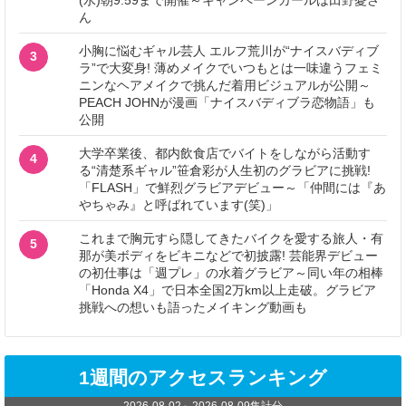
ん
小胸に悩むギャル芸人 エルフ荒川が“ナイスバディブ
3
ラ”で大変身! 薄めメイクでいつもとは一味違うフェミ
ニンなヘアメイクで挑んだ着用ビジュアルが公開～
PEACH JOHNが漫画「ナイスバディブラ恋物語」も
公開
大学卒業後、都内飲食店でバイトをしながら活動す
4
る“清楚系ギャル”笹倉彩が人生初のグラビアに挑戦!
「FLASH」で鮮烈グラビアデビュー～「仲間には『あ
やちゃみ』と呼ばれています(笑)」
これまで胸元すら隠してきたバイクを愛する旅人・有
5
那が美ボディをビキニなどで初披露! 芸能界デビュー
の初仕事は「週プレ」の水着グラビア～同い年の相棒
「Honda X4」で日本全国2万km以上走破。グラビア
挑戦への想いも語ったメイキング動画も
1週間のアクセスランキング
2026-08-02
～
2026-08-09
集計分