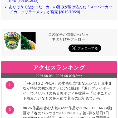
がる [2016/12/12]
ありそうでなかった！カニの旨みが溶け込んだ「スーパーカッ
プ カニクリラーメン」が発売 [2016/10/20]
この記事が面白かったら
ネタとぴをフォロー
アクセスランキング
2026-08-08
～
2026-08-09
集計分
「FRUITS ZIPPER」の水色担当“まなふぃ”こと真中ま
1
なが待望の初水着グラビアに挑戦! 「週刊プレイボー
イ」でメリハリのある美ボディを披露～「ビキニとか
下着みたいなものを人前で着るのは初めてかも」
8KVR作品を含む人気の222作品が30%OFF! FANZA動
2
画が「春のパンツまつり30％OFF」第2弾を明日1日
(水)朝9:59まで開催～キャンペーンガールは田野憂さ