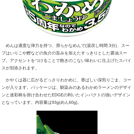
めんは適度な弾力を持つ、滑らかなめんで(湯戻し時間:3分)、スー
プはいりこや鰹などの魚介の旨みを加えたすっきりとした醤油スー
プ。アクセントをつけることで飽きのこない味わいに仕上げたスパイ
スが別添されます。
かやくは器に広がるどっさりわかめに、香ばしい深煎りごま、コー
ンが入ります。パッケージは、馴染みのあるわかめラーメンのデザイ
ンと迷彩柄を掛け合わせたEDGEの利いたインパクトの強いデザイン
となっています。内容量は93g(めん60g)。