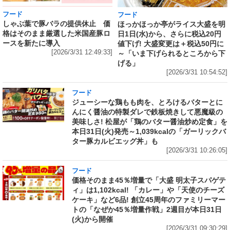
フード
フード
しゃぶ葉で豚バラの提供休止 価
ほっかほっか亭がライス大盛を明
格はそのまま厳選した米国産豚ロ
日1日(水)から、さらに税込20円
ースを新たに導入
値下げ! 大盛変更は＋税込50円に
[2026/3/31 12:49:33]
～「いま下げられるところから下
げる」
[2026/3/31 10:54:52]
フード
ジューシーな鶏もも肉を、とろけるバターとに
んにく醤油の特製ダレで鉄板焼きして悪魔級の
美味しさ! 松屋が「鶏のバター醤油炒め定食」を
本日31日(火)発売～1,039kcalの「ガーリックバ
ター豚カルビエッグ丼」も
[2026/3/31 10:26:05]
フード
価格そのまま45％増量で「大盛 明太子スパゲテ
ィ」は1,102kcal! 「カレー」や「天使のチーズ
ケーキ」など6品! 創立45周年のファミリーマー
トの「なぜか45％増量作戦」2週目が本日31日
(火)から開催
[2026/3/31 09:30:29]