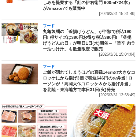
しみを提案する「紅の伊右衛門 600ml×24本」
がAmazonでも販売中
[2026/3/31 15:31:49]
フード
丸亀製麺の「釜揚げうどん」が半額で税込190
円! 得サイズは390円お得な税込380円! 「釜揚
げうどんの日」が明日1日(水)開催～「旨辛 肉ラ
ー油つけ汁」も数量限定で販売
[2026/3/31 15:04:04]
フード
ご飯が隠れてしまうほどの直径14cmの大きなコ
ロッケにから揚げ3個で税込646円のお弁当! ロ
ーソンが「高岡大仏コロッケ＆から揚げ弁当」
を北陸・東海地方で本日31日(火)発売
[2026/3/31 13:58:49]