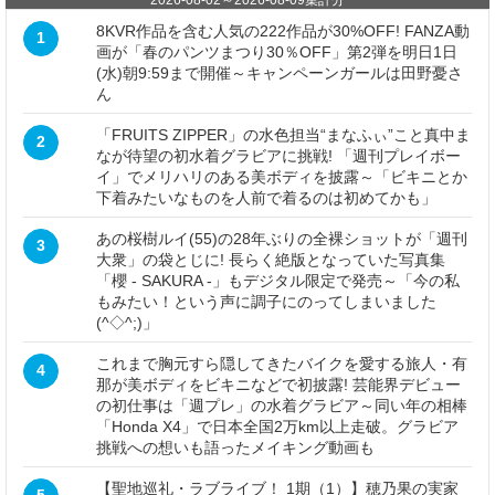
8KVR作品を含む人気の222作品が30%OFF! FANZA動
1
画が「春のパンツまつり30％OFF」第2弾を明日1日
(水)朝9:59まで開催～キャンペーンガールは田野憂さ
ん
「FRUITS ZIPPER」の水色担当“まなふぃ”こと真中ま
2
なが待望の初水着グラビアに挑戦! 「週刊プレイボー
イ」でメリハリのある美ボディを披露～「ビキニとか
下着みたいなものを人前で着るのは初めてかも」
あの桜樹ルイ(55)の28年ぶりの全裸ショットが「週刊
3
大衆」の袋とじに! 長らく絶版となっていた写真集
「櫻 - SAKURA -」もデジタル限定で発売～「今の私
もみたい！という声に調子にのってしまいました
(^◇^;)」
これまで胸元すら隠してきたバイクを愛する旅人・有
4
那が美ボディをビキニなどで初披露! 芸能界デビュー
の初仕事は「週プレ」の水着グラビア～同い年の相棒
「Honda X4」で日本全国2万km以上走破。グラビア
挑戦への想いも語ったメイキング動画も
【聖地巡礼・ラブライブ！ 1期（1）】穂乃果の実家
5