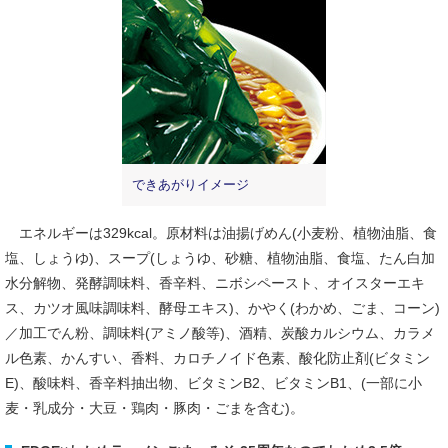
できあがりイメージ
エネルギーは329kcal。原材料は油揚げめん(小麦粉、植物油脂、食
塩、しょうゆ)、スープ(しょうゆ、砂糖、植物油脂、食塩、たん白加
水分解物、発酵調味料、香辛料、ニボシペースト、オイスターエキ
ス、カツオ風味調味料、酵母エキス)、かやく(わかめ、ごま、コーン)
／加工でん粉、調味料(アミノ酸等)、酒精、炭酸カルシウム、カラメ
ル色素、かんすい、香料、カロチノイド色素、酸化防止剤(ビタミン
E)、酸味料、香辛料抽出物、ビタミンB2、ビタミンB1、(一部に小
麦・乳成分・大豆・鶏肉・豚肉・ごまを含む)。