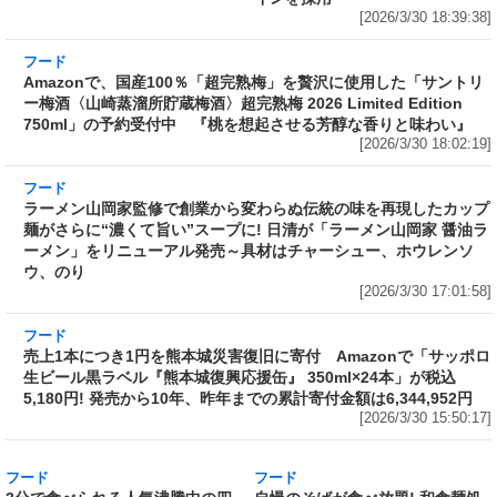
[2026/3/30 18:39:38]
フード
Amazonで、国産100％「超完熟梅」を贅沢に使
用した「サントリー梅酒〈山崎蒸溜所貯蔵梅
酒〉超完熟梅 2026 Limited Edition 750ml」の
予約受付中 『桃を想起させる芳醇な香りと味
わい』
[2026/3/30 18:02:19]
フード
ラーメン山岡家監修で創業から変わらぬ伝統の
味を再現したカップ麺がさらに“濃くて旨い”ス
ープに! 日清が「ラーメン山岡家 醤油ラーメ
ン」をリニューアル発売～具材はチャーシュ
ー、ホウレンソウ、のり
[2026/3/30 17:01:58]
フード
売上1本につき1円を熊本城災害復旧に寄付
Amazonで「サッポロ生ビール黒ラベル『熊本
城復興応援缶』 350ml×24本」が税込5,180円!
発売から10年、昨年までの累計寄付金額は