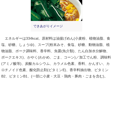
できあがりイメージ
エネルギーは334kcal。原材料は油揚げめん(小麦粉、植物油脂、食
塩、砂糖、しょうゆ)、スープ(粉末みそ、食塩、砂糖、動物油脂、植
物油脂、ポーク調味料、香辛料、魚醤(魚介類)、たん白加水分解物、
ポークエキス)、かやく(わかめ、ごま、コーン)／加工でん粉、調味料
(アミノ酸等)、炭酸カルシウム、カラメル色素、香料、かんすい、カ
ロチノイド色素、酸化防止剤(ビタミンE)、香辛料抽出物、ビタミン
B2、ビタミンB1、(一部に小麦・大豆・鶏肉・豚肉・ごまを含む)。