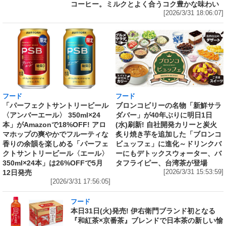
コーヒー。ミルクとよく合うコク豊かな味わい
[2026/3/31 18:06:07]
フード
フード
「パーフェクトサントリービール
ブロンコビリーの名物「新鮮サラ
〈アンバーエール〉 350ml×24
ダバー」が40年ぶりに明日1日
本」がAmazonで18%OFF! アロ
(水)刷新! 自社開発カリーと炭火
マホップの爽やかでフルーティな
炙り焼き芋を追加した「ブロンコ
香りの余韻を楽しめる「パーフェ
ビュッフェ」に進化～ドリンクバ
クトサントリービール〈エール〉
ーにもデトックスウォーター、バ
350ml×24本」は26%OFFで5月
タフライピー、台湾茶が登場
12日発売
[2026/3/31 15:53:59]
[2026/3/31 17:56:05]
フード
本日31日(火)発売! 伊右衛門ブランド初となる
『和紅茶×京番茶』ブレンドで日本茶の新しい愉