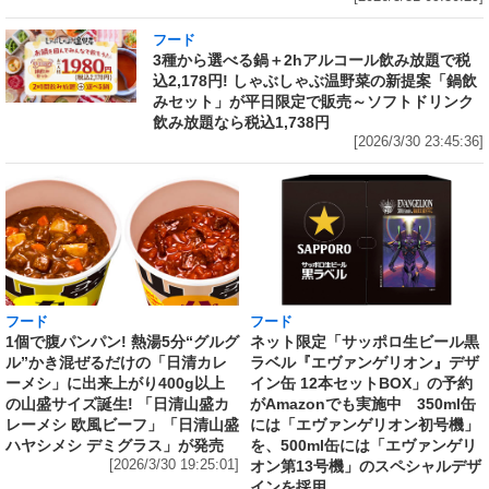
フード
3種から選べる鍋＋2hアルコール飲み放題で税
込2,178円! しゃぶしゃぶ温野菜の新提案「鍋飲
みセット」が平日限定で販売～ソフトドリンク
飲み放題なら税込1,738円
[2026/3/30 23:45:36]
フード
フード
1個で腹パンパン! 熱湯5分“グルグ
ネット限定「サッポロ生ビール黒
ル”かき混ぜるだけの「日清カレ
ラベル『エヴァンゲリオン』デザ
ーメシ」に出来上がり400g以上
イン缶 12本セットBOX」の予約
の山盛サイズ誕生! 「日清山盛カ
がAmazonでも実施中 350ml缶
レーメシ 欧風ビーフ」「日清山盛
には「エヴァンゲリオン初号機」
ハヤシメシ デミグラス」が発売
を、500ml缶には「エヴァンゲリ
[2026/3/30 19:25:01]
オン第13号機」のスペシャルデザ
インを採用