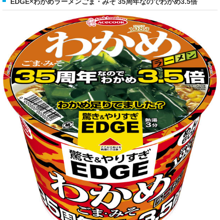
EDGE×わかめラーメンごま・みそ 35周年なのでわかめ3.5倍