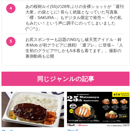
あの桜樹ルイ(55)の28年ぶりの全裸ショットが「週刊
4
大衆」の袋とじに! 長らく絶版となっていた写真集
「櫻 - SAKURA -」もデジタル限定で発売～「今の私
もみたい！という声に調子にのってしまいました
(^◇^;)」
お尻スポンサーも話題のNGなし破天荒アイドル・鈴
5
木Mob.が初グラビアに挑戦! 「週プレ」に登場～「人
生初のグラビア!!!しかも5水着も着てます」。撮影の
裏側動画も公開
同じジャンルの記事