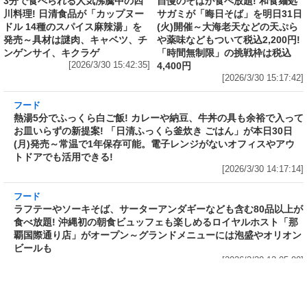
6,344,952円
[2026/3/30 15:50:17]
フード
フード
3分で食べられる人気沸騰中の四
自慢のそばが食べ放題! 和食麺処
川料理! 日清食品が「カップヌー
サガミが「晦日そば」を明日31日
ドル 14種のスパイス麻辣湯」を
(火)開催～大海老天などの天ぷら
発売～具材は謎肉、キャベツ、チ
や薬味などもついて税込2,200円!
ンゲンサイ、キクラゲ
「時間無制限」の挑戦枠は税込
[2026/3/30 15:42:35]
4,400円
[2026/3/30 15:17:42]
フード
熱湯5分でふっくら白ご飯! カレーや納豆、牛丼
の具も余裕で入ってお皿いらずの新提案! 「日清
ふっくら釜炊き ごはん」が本日30日(月)発売～
常温で1年保存可能。電子レンジがないオフィス