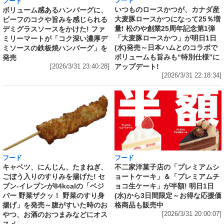
フード
フード
いつものロースかつが、カナダ産
ボリューム感あるハンバーグに、
大麦豚ロースかつになって25％増
ビーフのコクや旨みを感じられる
量! 松のや創業25周年記念第1弾
デミグラスソースをかけた! ファ
「大麦豚ロースかつ」が明日1日
ミリーマートが「コク深い濃厚デ
(水)発売～日本ハムとのコラボで
ミソースの鉄板焼ハンバーグ」を
ボリュームも旨みも“特別仕様”に
発売
アップデート!
[2026/3/31 23:40:28]
[2026/3/31 22:18:34]
フード
フード
キャベツ、にんじん、たまねぎ、
不二家洋菓子店の「プレミアムシ
ごぼう入りのすりみを揚げた! セ
ョートケーキ」＆「プレミアムチ
ブン‐イレブンが84kcalの「ベジ
ョコ生ケーキ」が半額! 明日1日
バー 野菜ザクッ！ 野菜のすり身
(水)から3日間限定～お得な応援価
揚げ」を発売～腹がすいた時のお
格商品も販売中
やつ、お酒のおつまみなどにオス
[2026/3/31 20:00:07]