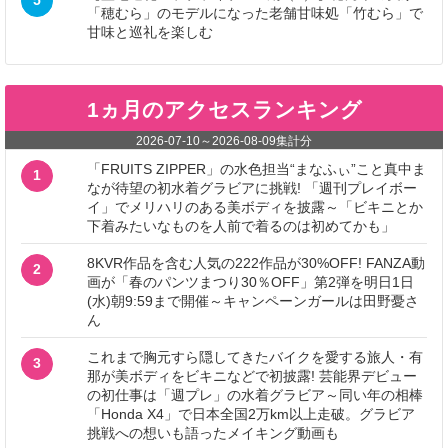
「穂むら」のモデルになった老舗甘味処「竹むら」で
甘味と巡礼を楽しむ
1ヵ月のアクセスランキング
2026-07-10
～
2026-08-09
集計分
「FRUITS ZIPPER」の水色担当“まなふぃ”こと真中ま
1
なが待望の初水着グラビアに挑戦! 「週刊プレイボー
イ」でメリハリのある美ボディを披露～「ビキニとか
下着みたいなものを人前で着るのは初めてかも」
8KVR作品を含む人気の222作品が30%OFF! FANZA動
2
画が「春のパンツまつり30％OFF」第2弾を明日1日
(水)朝9:59まで開催～キャンペーンガールは田野憂さ
ん
これまで胸元すら隠してきたバイクを愛する旅人・有
3
那が美ボディをビキニなどで初披露! 芸能界デビュー
の初仕事は「週プレ」の水着グラビア～同い年の相棒
「Honda X4」で日本全国2万km以上走破。グラビア
挑戦への想いも語ったメイキング動画も