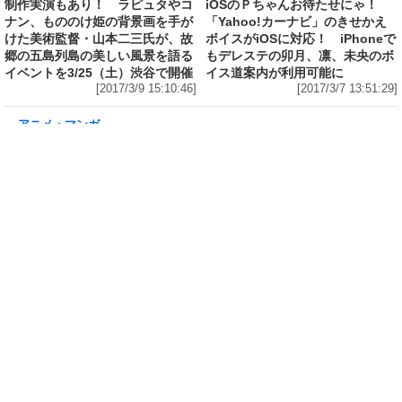
アニメ・マンガ
制作実演もあり！ ラピュタやコ
ナン、もののけ姫の背景画を手が
けた美術監督・山本二三氏が、故
郷の五島列島の美しい風景を語る
イベントを3/25（土）渋谷で開催
IT・スマホ
iOSのＰちゃんお待たせにゃ！
[2017/3/9 15:10:46]
「Yahoo!カーナビ」のきせかえ
ボイスがiOSに対応！ iPhoneで
もデレステの卯月、凛、未央のボ
イス道案内が利用可能に
[2017/3/7 13:51:29]
アニメ・マンガ
「進撃の巨人」1～8巻無料開放! Webやアプリはもちろん、紙も8
巻セットを5,000名にプレゼント～TVアニメ第2期スタートに備え
よう!
[2017/3/7 11:49:09]