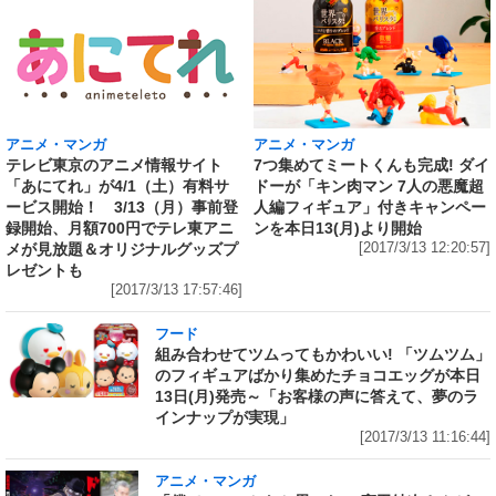
アニメ・マンガ
アニメ・マンガ
7つ集めてミートくんも完成! ダイ
テレビ東京のアニメ情報サイト
ドーが「キン肉マン 7人の悪魔超
「あにてれ」が4/1（土）有料サ
人編フィギュア」付きキャンペー
ービス開始！ 3/13（月）事前登
ンを本日13(月)より開始
録開始、月額700円でテレ東アニ
[2017/3/13 12:20:57]
メが見放題＆オリジナルグッズプ
レゼントも
[2017/3/13 17:57:46]
フード
組み合わせてツムってもかわいい! 「ツムツム」
のフィギュアばかり集めたチョコエッグが本日
13日(月)発売～「お客様の声に答えて、夢のラ
インナップが実現」
[2017/3/13 11:16:44]
アニメ・マンガ