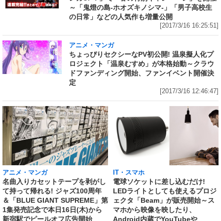
～「鬼燈の島-ホオズキノシマ-」「男子高校生
の日常」などの人気作も増量公開
[2017/3/16 16:25:51]
アニメ・マンガ
ちょっぴりセクシーなPV初公開! 温泉擬人化プ
ロジェクト「温泉むすめ」が本格始動～クラウ
ドファンディング開始、ファンイベント開催決
定
[2017/3/16 12:46:47]
アニメ・マンガ
IT・スマホ
名曲入りカセットテープを剥がし
電球ソケットに差し込むだけ!
て持って帰れる! ジャズ100周年
LEDライトとしても使えるプロジ
＆「BLUE GIANT SUPREME」第
ェクタ「Beam」が販売開始～ス
1集発売記念で本日16日(木)から
マホから映像を映したり、
新宿駅でピールオフ広告開始
Android内蔵でYouTubeや