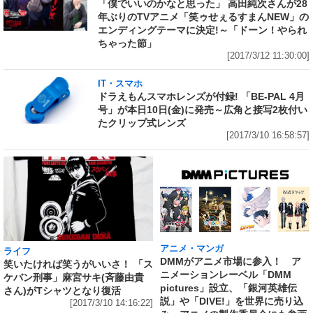
「僕でいいのかなと思った」 高田純次さんが28
年ぶりのTVアニメ「笑ゥせぇるすまんNEW」の
エンディングテーマに決定!～「ドーン！やられ
ちゃった節」
[2017/3/12 11:30:00]
IT・スマホ
ドラえもんスマホレンズが付録! 「BE-PAL 4月
号」が本日10日(金)に発売～広角と接写2枚付い
たクリップ式レンズ
[2017/3/10 16:58:57]
アニメ・マンガ
ライフ
DMMがアニメ市場に参入！ ア
笑いたければ笑うがいいさ！ 「ス
ニメーションレーベル「DMM
ケバン刑事」麻宮サキ(斉藤由貴
pictures」設立、「銀河英雄伝
さん)がTシャツとなり復活
説」や「DIVE!」を世界に売り込
[2017/3/10 14:16:22]