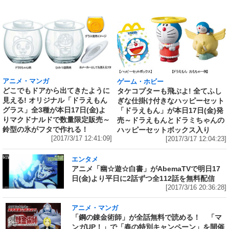
アニメ・マンガ
ゲーム・ホビー
どこでもドアから出てきたように
タケコプターも飛ぶよ! 全てふし
見える! オリジナル「ドラえもん
ぎな仕掛け付きなハッピーセット
グラス」全3種が本日17日(金)よ
「ドラえもん」が本日17日(金)発
りマクドナルドで数量限定販売～
売～ドラえもんとドラミちゃんの
鈴型の氷がフタで作れる！
ハッピーセットボックス入り
[2017/3/17 12:41:09]
[2017/3/17 12:04:23]
エンタメ
アニメ「幽☆遊☆白書」がAbemaTVで明日17
日(金)より平日に2話ずつ全112話を無料配信
[2017/3/16 20:36:28]
アニメ・マンガ
「鋼の錬金術師」が全話無料で読める！ 「マ
ンガUP！」で「春の特別キャンペーン」を開催