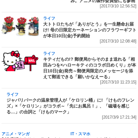
み。アニメの製作委員会にも参画
[2017/3/10 12:56:52]
ライフ
大トトロたちが「ありがとう」を一生懸命お届
け! 母の日限定カーネーションのフラワーギフト
が本日10日(金)予約開始
[2017/3/10 12:08:48]
ライフ
キティだもの!? 郵便局からそのまま送れる「相
田みつを×ハローキティのコラボ日めくり」が本
日10日(金)発売～郵便局限定のメッセージを添
えて郵送できる「願いかなえーる」
[2017/3/10 11:23:15]
ライフ
ジャパリパークの温泉管理人が「ケロリン桶」
に! 「けものフレンズ」×「ケロリン」がコラボ
～「先にお風呂！」、「磁場を感じる…」の台
詞と「けものマーク」
[2017/3/9 17:21:34]