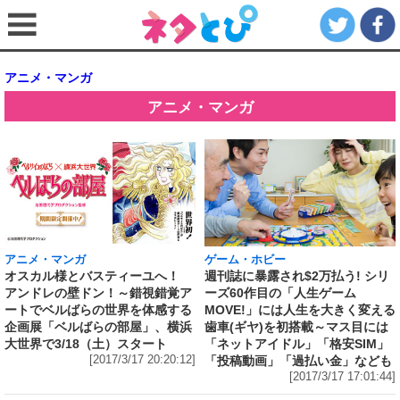
アニメ・マンガ
アニメ・マンガ
ゲーム・ホビー
アニメ・マンガ
週刊誌に暴露され$2万払う! シリ
オスカル様とバスティーユへ！
ーズ60作目の「人生ゲーム
アンドレの壁ドン！～錯視錯覚ア
MOVE!」には人生を大きく変える
ートでベルばらの世界を体感する
歯車(ギヤ)を初搭載～マス目には
企画展「ベルばらの部屋」、横浜
「ネットアイドル」「格安SIM」
大世界で3/18（土）スタート
「投稿動画」「過払い金」なども
[2017/3/17 20:20:12]
[2017/3/17 17:01:44]