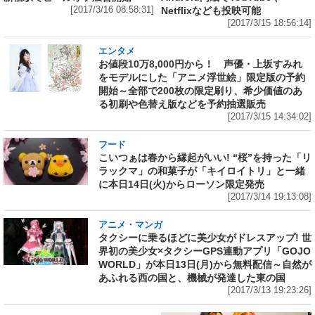
[2017/3/16 08:58:31]
Netflixなども投映可能
[2017/3/15 18:56:14]
エンタメ
お値段10万8,000円から！ 声優・上坂すみれ
をモデルにした「アニメ浮世絵」限定版の予約
開始～全部で200枚の限定刷り、希少価値のあ
る初刷や色替え版などを予約抽選販売
[2017/3/15 14:34:02]
フード
こいつぁは春から縁起がいい! “桜”を持った「リ
ラックマ」の和菓子が「キイロイトリ」と一緒
に本日14日(火)からローソン限定発売
[2017/3/14 19:13:08]
アニメ・マンガ
タクシーに乗るほどに美少女がドレスアップ! 世
界初の美少女×タクシーGPS連動アプリ「GOJO
WORLD」が本日13日(月)から無料配信～自然が
あふれる西の国と、機械が発達した東の国
[2017/3/13 19:23:26]