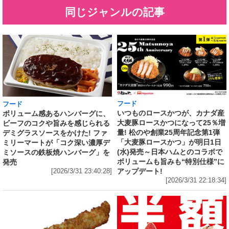
同じジャンルの記事
フード
フード
いつものロースかつが、カナダ産
ボリューム感あるハンバーグに、
大麦豚ロースかつになって25％増
ビーフのコクや旨みを感じられる
量! 松のや創業25周年記念第1弾
デミグラスソースをかけた! ファ
「大麦豚ロースかつ」が明日1日
ミリーマートが「コク深い濃厚デ
(水)発売～日本ハムとのコラボで
ミソースの鉄板焼ハンバーグ」を
ボリュームも旨みも“特別仕様”に
発売
アップデート!
[2026/3/31 23:40:28]
[2026/3/31 22:18:34]