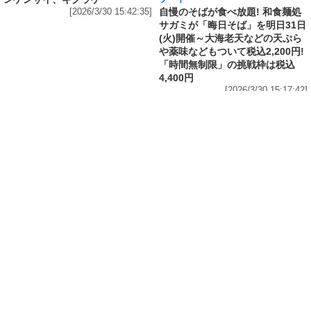
発売～具材は謎肉、キャベツ、チ
や薬味などもついて税込2,200円!
ンゲンサイ、キクラゲ
「時間無制限」の挑戦枠は税込
[2026/3/30 15:42:35]
4,400円
[2026/3/30 15:17:42]
フード
熱湯5分でふっくら白ご飯! カレーや納豆、牛丼
の具も余裕で入ってお皿いらずの新提案! 「日清
ふっくら釜炊き ごはん」が本日30日(月)発売～
常温で1年保存可能。電子レンジがないオフィス
やアウトドアでも活用できる!
[2026/3/30 14:17:14]
フード
ラフテーやソーキそば、サーターアンダギーな
ども含む80品以上が食べ放題! 沖縄初の朝食ビ
ュッフェも楽しめるロイヤルホスト「那覇国際
通り店」がオープン～グランドメニューには泡
盛やオリオンビールも
[2026/3/30 13:05:00]
フード
研究所で発見された50年前の「どん兵衛」レシ