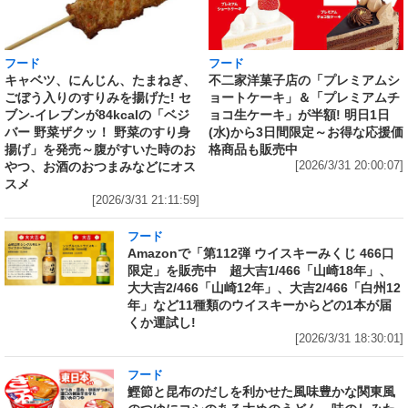
フード
フード
キャベツ、にんじん、たまねぎ、
不二家洋菓子店の「プレミアムシ
ごぼう入りのすりみを揚げた! セ
ョートケーキ」＆「プレミアムチ
ブン‐イレブンが84kcalの「ベジ
ョコ生ケーキ」が半額! 明日1日
バー 野菜ザクッ！ 野菜のすり身
(水)から3日間限定～お得な応援価
揚げ」を発売～腹がすいた時のお
格商品も販売中
やつ、お酒のおつまみなどにオス
[2026/3/31 20:00:07]
スメ
[2026/3/31 21:11:59]
フード
Amazonで「第112弾 ウイスキーみくじ 466口
限定」を販売中 超大吉1/466「山崎18年」、
大大吉2/466「山崎12年」、大吉2/466「白州12
年」など11種類のウイスキーからどの1本が届
くか運試し!
[2026/3/31 18:30:01]
フード
鰹節と昆布のだしを利かせた風味豊かな関東風