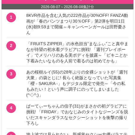
2026-08-07
～
2026-08-08
集計分
8KVR作品を含む人気の222作品が30%OFF! FANZA動
1
画が「春のパンツまつり30％OFF」第2弾を明日1日
(水)朝9:59まで開催～キャンペーンガールは田野憂さ
ん
「FRUITS ZIPPER」の水色担当“まなふぃ”こと真中ま
2
なが待望の初水着グラビアに挑戦! 「週刊プレイボー
イ」でメリハリのある美ボディを披露～「ビキニとか
下着みたいなものを人前で着るのは初めてかも」
あの桜樹ルイ(55)の28年ぶりの全裸ショットが「週刊
3
大衆」の袋とじに! 長らく絶版となっていた写真集
「櫻 - SAKURA -」もデジタル限定で発売～「今の私
もみたい！という声に調子にのってしまいました
(^◇^;)」
ぱーてぃーちゃんの信子(31)がまさかの初グラビアに
4
挑戦! 「FRIDAY」でおなじみのタイトなジーンズを脱
いだスキャンダラスなセクシーショットを衝撃の撮り
下ろし
地上波では見られない、新感覚セクシー女優バラエテ