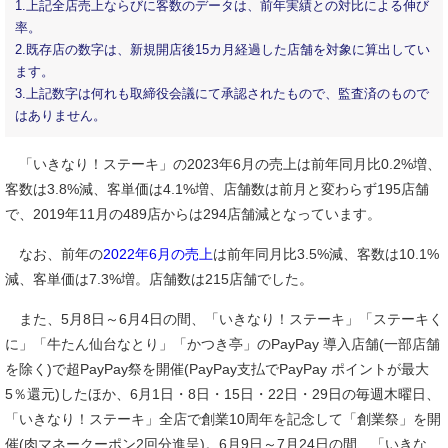
1.上記全店売上ならびに客数のデータは、前年実績との対比による伸び
率。
2.既存店の数字は、新規開店後15カ月経過した店舗を対象に算出してい
ます。
3.上記数字は何れも取締役会議にて承認されたもので、監査済のもので
はありません。
「いきなり！ステーキ」の2023年6月の売上は前年同月比0.2%増、
客数は3.8%減、客単価は4.1%増、店舗数は前月と変わらず195店舗
で、2019年11月の489店からは294店舗減となっています。
なお、前年の
2022年6月の売上
は前年同月比3.5%減、客数は10.1%
減、客単価は7.3%増。店舗数は215店舗でした。
また、5月8日～6月4日の間、「いきなり！ステーキ」「ステーキく
に」「牛たん仙台なとり」「かつき亭」のPayPay 導入店舗(一部店舗
を除く)で超PayPay祭を開催(PayPay支払でPayPay ポイントが最大
5％還元)したほか、6月1日・8日・15日・22日・29日の毎週木曜日、
「いきなり！ステーキ」全店で創業10周年を記念して「創業祭」を開
催(肉マネークーポン2回分進呈)。6月9日～7月24日の間、「いきな