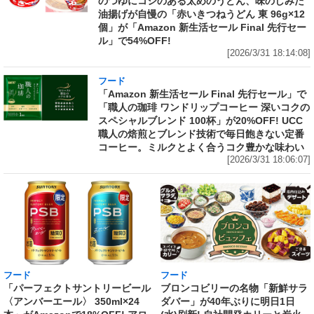
のつゆにコシのある太めのうどん、味のしみた
油揚げが自慢の「赤いきつねうどん 東 96g×12
個」が「Amazon 新生活セール Final 先行セー
ル」で54%OFF!
[2026/3/31 18:14:08]
フード
「Amazon 新生活セール Final 先行セール」で
「職人の珈琲 ワンドリップコーヒー 深いコクの
スペシャルブレンド 100杯」が20%OFF! UCC
職人の焙煎とブレンド技術で毎日飽きない定番
コーヒー。ミルクとよく合うコク豊かな味わい
[2026/3/31 18:06:07]
フード
フード
「パーフェクトサントリービール
ブロンコビリーの名物「新鮮サラ
〈アンバーエール〉 350ml×24
ダバー」が40年ぶりに明日1日