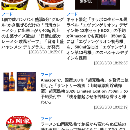
フード
フード
1個で腹パンパン! 熱湯5分“グルグ
ネット限定「サッポロ生ビール黒
ル”かき混ぜるだけの「日清カレ
ラベル『エヴァンゲリオン』デザ
ーメシ」に出来上がり400g以上
イン缶 12本セットBOX」の予約
の山盛サイズ誕生! 「日清山盛カ
がAmazonでも実施中 350ml缶
レーメシ 欧風ビーフ」「日清山盛
には「エヴァンゲリオン初号機」
ハヤシメシ デミグラス」が発売
を、500ml缶には「エヴァンゲリ
[2026/3/30 19:25:01]
オン第13号機」のスペシャルデザ
インを採用
[2026/3/30 18:39:38]
フード
Amazonで、国産100％「超完熟梅」を贅沢に使
用した「サントリー梅酒〈山崎蒸溜所貯蔵梅
酒〉超完熟梅 2026 Limited Edition 750ml」の
予約受付中 『桃を想起させる芳醇な香りと味
わい』
[2026/3/30 18:02:19]
フード
ラーメン山岡家監修で創業から変わらぬ伝統の
味を再現したカップ麺がさらに“濃くて旨い”ス