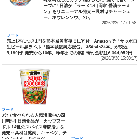
ープに! 日清が「ラーメン山岡家 醤油ラーメ
ン」をリニューアル発売～具材はチャーシュ
ー、ホウレンソウ、のり
[2026/3/30 17:01:58]
フード
売上1本につき1円を熊本城災害復旧に寄付
Amazonで「サッポロ生ビール黒ラベル『熊本
城復興応援缶』 350ml×24本」が税込5,180円!
発売から10年、昨年までの累計寄付金額は
6,344,952円
[2026/3/30 15:50:17]
フード
フード
3分で食べられる人気沸騰中の四
自慢のそばが食べ放題! 和食麺処
川料理! 日清食品が「カップヌー
サガミが「晦日そば」を明日31日
ドル 14種のスパイス麻辣湯」を
(火)開催～大海老天などの天ぷら