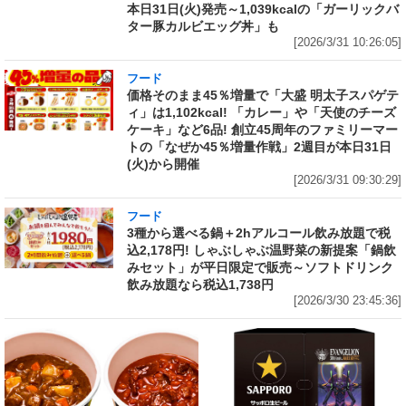
本日31日(火)発売～1,039kcalの「ガーリックバ
ター豚カルビエッグ丼」も
[2026/3/31 10:26:05]
フード
価格そのまま45％増量で「大盛 明太子スパゲテ
ィ」は1,102kcal! 「カレー」や「天使のチーズ
ケーキ」など6品! 創立45周年のファミリーマー
トの「なぜか45％増量作戦」2週目が本日31日
(火)から開催
[2026/3/31 09:30:29]
フード
3種から選べる鍋＋2hアルコール飲み放題で税
込2,178円! しゃぶしゃぶ温野菜の新提案「鍋飲
みセット」が平日限定で販売～ソフトドリンク
飲み放題なら税込1,738円
[2026/3/30 23:45:36]