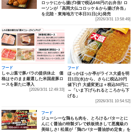
ロッケにから揚げ3個で税込646円のお弁当! ロ
ーソンが「高岡大仏コロッケ＆から揚げ弁当」
を北陸・東海地方で本日31日(火)発売
[2026/3/31 13:58:49]
フード
フード
しゃぶ葉で豚バラの提供休止 価
ほっかほっか亭がライス大盛を明
格はそのまま厳選した米国産豚ロ
日1日(水)から、さらに税込20円
ースを新たに導入
値下げ! 大盛変更は＋税込50円に
[2026/3/31 12:49:33]
～「いま下げられるところから下
げる」
[2026/3/31 10:54:52]
フード
ジューシーな鶏もも肉を、とろけるバターとに
んにく醤油の特製ダレで鉄板焼きして悪魔級の
美味しさ! 松屋が「鶏のバター醤油炒め定食」を