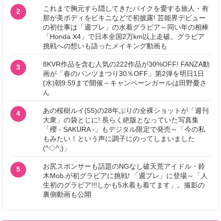
これまで胸元すら隠してきたバイクを愛する旅人・有
2
那が美ボディをビキニなどで初披露! 芸能界デビュー
の初仕事は「週プレ」の水着グラビア～同い年の相棒
「Honda X4」で日本全国2万km以上走破。グラビア
挑戦への想いも語ったメイキング動画も
8KVR作品を含む人気の222作品が30%OFF! FANZA動
3
画が「春のパンツまつり30％OFF」第2弾を明日1日
(水)朝9:59まで開催～キャンペーンガールは田野憂さ
ん
あの桜樹ルイ(55)の28年ぶりの全裸ショットが「週刊
4
大衆」の袋とじに! 長らく絶版となっていた写真集
「櫻 - SAKURA -」もデジタル限定で発売～「今の私
もみたい！という声に調子にのってしまいました
(^◇^;)」
お尻スポンサーも話題のNGなし破天荒アイドル・鈴
5
木Mob.が初グラビアに挑戦! 「週プレ」に登場～「人
生初のグラビア!!!しかも5水着も着てます」。撮影の
裏側動画も公開