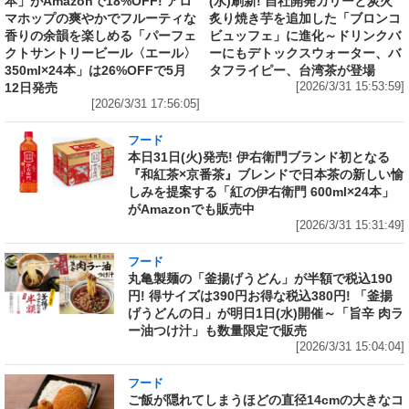
本」がAmazonで18%OFF! アロ
(水)刷新! 自社開発カリーと炭火
マホップの爽やかでフルーティな
炙り焼き芋を追加した「ブロンコ
香りの余韻を楽しめる「パーフェ
ビュッフェ」に進化～ドリンクバ
クトサントリービール〈エール〉
ーにもデトックスウォーター、バ
350ml×24本」は26%OFFで5月
タフライピー、台湾茶が登場
12日発売
[2026/3/31 15:53:59]
[2026/3/31 17:56:05]
フード
本日31日(火)発売! 伊右衛門ブランド初となる
『和紅茶×京番茶』ブレンドで日本茶の新しい愉
しみを提案する「紅の伊右衛門 600ml×24本」
がAmazonでも販売中
[2026/3/31 15:31:49]
フード
丸亀製麺の「釜揚げうどん」が半額で税込190
円! 得サイズは390円お得な税込380円! 「釜揚
げうどんの日」が明日1日(水)開催～「旨辛 肉ラ
ー油つけ汁」も数量限定で販売
[2026/3/31 15:04:04]
フード
ご飯が隠れてしまうほどの直径14cmの大きなコ