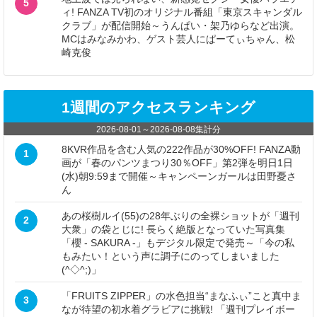
5
ィ! FANZA TV初のオリジナル番組「東京スキャンダル
クラブ」が配信開始～うんぱい・架乃ゆらなど出演。
MCはみなみかわ、ゲスト芸人にぱーてぃちゃん、松
崎克俊
1週間のアクセスランキング
2026-08-01
～
2026-08-08
集計分
8KVR作品を含む人気の222作品が30%OFF! FANZA動
1
画が「春のパンツまつり30％OFF」第2弾を明日1日
(水)朝9:59まで開催～キャンペーンガールは田野憂さ
ん
あの桜樹ルイ(55)の28年ぶりの全裸ショットが「週刊
2
大衆」の袋とじに! 長らく絶版となっていた写真集
「櫻 - SAKURA -」もデジタル限定で発売～「今の私
もみたい！という声に調子にのってしまいました
(^◇^;)」
「FRUITS ZIPPER」の水色担当“まなふぃ”こと真中ま
3
なが待望の初水着グラビアに挑戦! 「週刊プレイボー