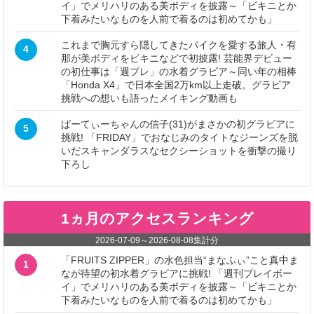
イ」でメリハリのある美ボディを披露～「ビキニとか
下着みたいなものを人前で着るのは初めてかも」
これまで胸元すら隠してきたバイクを愛する旅人・有
4
那が美ボディをビキニなどで初披露! 芸能界デビュー
の初仕事は「週プレ」の水着グラビア～同い年の相棒
「Honda X4」で日本全国2万km以上走破。グラビア
挑戦への想いも語ったメイキング動画も
ぱーてぃーちゃんの信子(31)がまさかの初グラビアに
5
挑戦! 「FRIDAY」でおなじみのタイトなジーンズを脱
いだスキャンダラスなセクシーショットを衝撃の撮り
下ろし
1ヵ月のアクセスランキング
2026-07-09
～
2026-08-08
集計分
「FRUITS ZIPPER」の水色担当“まなふぃ”こと真中ま
1
なが待望の初水着グラビアに挑戦! 「週刊プレイボー
イ」でメリハリのある美ボディを披露～「ビキニとか
下着みたいなものを人前で着るのは初めてかも」