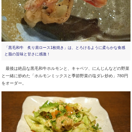
「黒毛和牛 炙り肩ロース1枚焼き」は、とろけるように柔らかな食感
と脂の旨味と甘さに感激！
最後は絶品な黒毛和牛ホルモンと、キャベツ、にんじんなどの野菜
と一緒に炒めた「ホルモンミックスと季節野菜の塩ダレ炒め」780円
をオーダー。