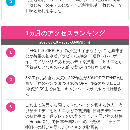
5
「穂むら」のモデルになった老舗甘味処「竹むら」で
甘味と巡礼を楽しむ
1ヵ月のアクセスランキング
2026-07-10
～
2026-08-09
集計分
「FRUITS ZIPPER」の水色担当“まなふぃ”こと真中ま
1
なが待望の初水着グラビアに挑戦! 「週刊プレイボー
イ」でメリハリのある美ボディを披露～「ビキニとか
下着みたいなものを人前で着るのは初めてかも」
8KVR作品を含む人気の222作品が30%OFF! FANZA動
2
画が「春のパンツまつり30％OFF」第2弾を明日1日
(水)朝9:59まで開催～キャンペーンガールは田野憂さ
ん
これまで胸元すら隠してきたバイクを愛する旅人・有
3
那が美ボディをビキニなどで初披露! 芸能界デビュー
の初仕事は「週プレ」の水着グラビア～同い年の相棒
「Honda X4」で日本全国2万km以上走破。グラビア
挑戦への想いも語ったメイキング動画も