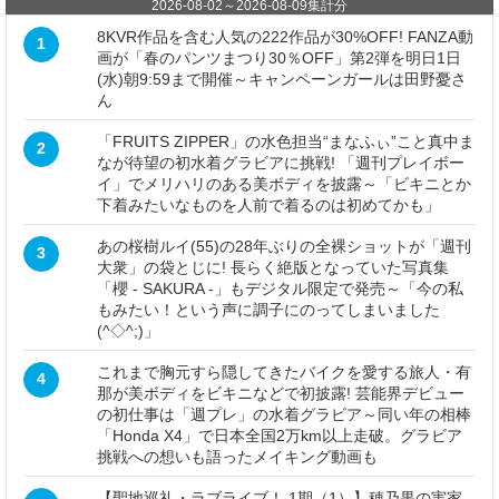
2026-08-02
～
2026-08-09
集計分
8KVR作品を含む人気の222作品が30%OFF! FANZA動
1
画が「春のパンツまつり30％OFF」第2弾を明日1日
(水)朝9:59まで開催～キャンペーンガールは田野憂さ
ん
「FRUITS ZIPPER」の水色担当“まなふぃ”こと真中ま
2
なが待望の初水着グラビアに挑戦! 「週刊プレイボー
イ」でメリハリのある美ボディを披露～「ビキニとか
下着みたいなものを人前で着るのは初めてかも」
あの桜樹ルイ(55)の28年ぶりの全裸ショットが「週刊
3
大衆」の袋とじに! 長らく絶版となっていた写真集
「櫻 - SAKURA -」もデジタル限定で発売～「今の私
もみたい！という声に調子にのってしまいました
(^◇^;)」
これまで胸元すら隠してきたバイクを愛する旅人・有
4
那が美ボディをビキニなどで初披露! 芸能界デビュー
の初仕事は「週プレ」の水着グラビア～同い年の相棒
「Honda X4」で日本全国2万km以上走破。グラビア
挑戦への想いも語ったメイキング動画も
【聖地巡礼・ラブライブ！ 1期（1）】穂乃果の実家