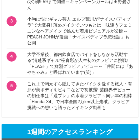
(水)朝9:59まで開催～キャンペーンガールは田野憂さ
ん
小胸に悩むギャル芸人 エルフ荒川が“ナイスバディブ
3
ラ”で大変身! 薄めメイクでいつもとは一味違うフェミ
ニンなヘアメイクで挑んだ着用ビジュアルが公開～
PEACH JOHNが漫画「ナイスバディブラ恋物語」も
公開
大学卒業後、都内飲食店でバイトをしながら活動す
4
る“清楚系ギャル”笹倉彩が人生初のグラビアに挑戦!
「FLASH」で鮮烈グラビアデビュー～「仲間には『あ
やちゃみ』と呼ばれています(笑)」
これまで胸元すら隠してきたバイクを愛する旅人・有
5
那が美ボディをビキニなどで初披露! 芸能界デビュー
の初仕事は「週プレ」の水着グラビア～同い年の相棒
「Honda X4」で日本全国2万km以上走破。グラビア
挑戦への想いも語ったメイキング動画も
1週間のアクセスランキング