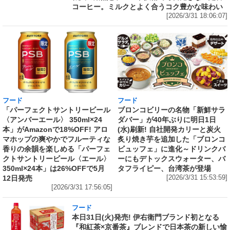
コーヒー。ミルクとよく合うコク豊かな味わい
[2026/3/31 18:06:07]
フード
フード
「パーフェクトサントリービール
ブロンコビリーの名物「新鮮サラ
〈アンバーエール〉 350ml×24
ダバー」が40年ぶりに明日1日
本」がAmazonで18%OFF! アロ
(水)刷新! 自社開発カリーと炭火
マホップの爽やかでフルーティな
炙り焼き芋を追加した「ブロンコ
香りの余韻を楽しめる「パーフェ
ビュッフェ」に進化～ドリンクバ
クトサントリービール〈エール〉
ーにもデトックスウォーター、バ
350ml×24本」は26%OFFで5月
タフライピー、台湾茶が登場
12日発売
[2026/3/31 15:53:59]
[2026/3/31 17:56:05]
フード
本日31日(火)発売! 伊右衛門ブランド初となる
『和紅茶×京番茶』ブレンドで日本茶の新しい愉