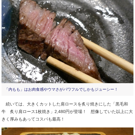
「内もも」はお肉食感やウマさがパワフルでしかもジューシー！
続いては、大きくカットした肩ロースを炙り焼きにした「黒毛和
牛 炙り肩ロース1枚焼き」2,480円が登場！ 想像していた以上に大
きく厚みもあってコスパも最高！