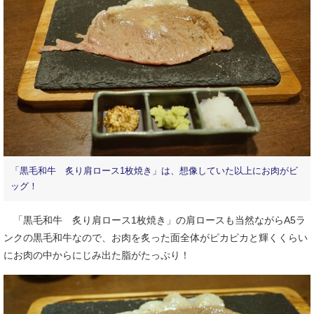
「黒毛和牛 炙り肩ロース1枚焼き」は、想像していた以上にお肉がビ
ッグ！
「黒毛和牛 炙り肩ロース1枚焼き」の肩ロースも当然ながらA5ラ
ンクの黒毛和牛なので、お肉を炙った面全体がピカピカと輝くくらい
にお肉の中からにじみ出た脂がたっぷり！