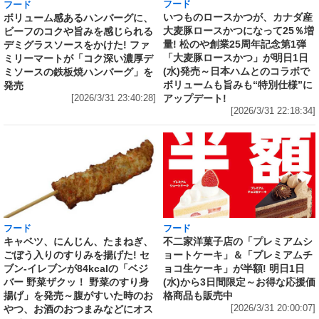
フード
フード
いつものロースかつが、カナダ産
ボリューム感あるハンバーグに、
大麦豚ロースかつになって25％増
ビーフのコクや旨みを感じられる
量! 松のや創業25周年記念第1弾
デミグラスソースをかけた! ファ
「大麦豚ロースかつ」が明日1日
ミリーマートが「コク深い濃厚デ
(水)発売～日本ハムとのコラボで
ミソースの鉄板焼ハンバーグ」を
ボリュームも旨みも“特別仕様”に
発売
アップデート!
[2026/3/31 23:40:28]
[2026/3/31 22:18:34]
フード
フード
キャベツ、にんじん、たまねぎ、
不二家洋菓子店の「プレミアムシ
ごぼう入りのすりみを揚げた! セ
ョートケーキ」＆「プレミアムチ
ブン‐イレブンが84kcalの「ベジ
ョコ生ケーキ」が半額! 明日1日
バー 野菜ザクッ！ 野菜のすり身
(水)から3日間限定～お得な応援価
揚げ」を発売～腹がすいた時のお
格商品も販売中
やつ、お酒のおつまみなどにオス
[2026/3/31 20:00:07]