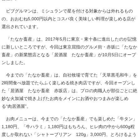
ビブグルマンは、ミシュランで星を付ける対象からは外れるもの
の、おおむね5,000円以内とコスパ良く美味しい料理が楽しめる店が
選出されています。
「たなか畜産」は、2017年5月に東京・東十条に進出したのが記憶
に新しいところですが、今回は東京屈指のグルメ街・赤坂に「たなか
畜産」の新業態店となる「居酒屋 たなか畜産」が10月5日にオープ
ンしました。
今までの「たなか畜産」は、自社牧場で育てた「天草黒毛和牛」を
2時間食べ放題でたらふく楽しめる焼き肉店ですが、今回オープンし
た「居酒屋 たなか畜産 赤坂店」は、プロの肉職人が部位ごとに絶
妙な火加減で焼き上げたお肉をメインにお酒やおつまみが楽しめ
る“肉居酒屋”。
お肉メニューは、今までの「たなか畜産」でも楽しめた「牛タン」
1,180円、「牛ハラミ」1,180円はもちろん、ヒレ肉の中から600g程
度しか取れない「シャトーブリアン 120g」3,000円、とろけるよう