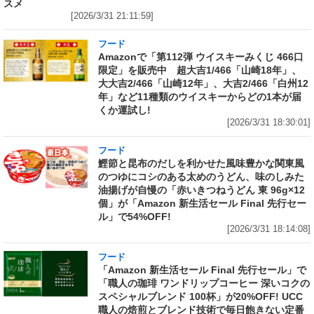
スメ
[2026/3/31 21:11:59]
フード
Amazonで「第112弾 ウイスキーみくじ 466口
限定」を販売中 超大吉1/466「山崎18年」、
大大吉2/466「山崎12年」、大吉2/466「白州12
年」など11種類のウイスキーからどの1本が届
くか運試し!
[2026/3/31 18:30:01]
フード
鰹節と昆布のだしを利かせた風味豊かな関東風
のつゆにコシのある太めのうどん、味のしみた
油揚げが自慢の「赤いきつねうどん 東 96g×12
個」が「Amazon 新生活セール Final 先行セー
ル」で54%OFF!
[2026/3/31 18:14:08]
フード
「Amazon 新生活セール Final 先行セール」で
「職人の珈琲 ワンドリップコーヒー 深いコクの
スペシャルブレンド 100杯」が20%OFF! UCC
職人の焙煎とブレンド技術で毎日飽きない定番