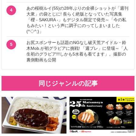
あの桜樹ルイ(55)の28年ぶりの全裸ショットが「週刊
4
大衆」の袋とじに! 長らく絶版となっていた写真集
「櫻 - SAKURA -」もデジタル限定で発売～「今の私
もみたい！という声に調子にのってしまいました
(^◇^;)」
お尻スポンサーも話題のNGなし破天荒アイドル・鈴
5
木Mob.が初グラビアに挑戦! 「週プレ」に登場～「人
生初のグラビア!!!しかも5水着も着てます」。撮影の
裏側動画も公開
同じジャンルの記事