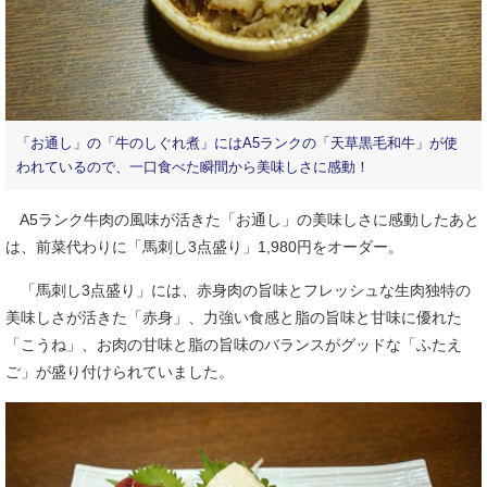
「お通し」の「牛のしぐれ煮」にはA5ランクの「天草黒毛和牛」が使
われているので、一口食べた瞬間から美味しさに感動！
A5ランク牛肉の風味が活きた「お通し」の美味しさに感動したあと
は、前菜代わりに「馬刺し3点盛り」1,980円をオーダー。
「馬刺し3点盛り」には、赤身肉の旨味とフレッシュな生肉独特の
美味しさが活きた「赤身」、力強い食感と脂の旨味と甘味に優れた
「こうね」、お肉の甘味と脂の旨味のバランスがグッドな「ふたえ
ご」が盛り付けられていました。