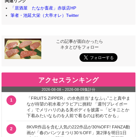
関連リンク
「居酒屋 たなか畜産」赤坂店HP
筆者・池延大栄（大帝オレ）Twitter
この記事が面白かったら
ネタとぴをフォロー
アクセスランキング
2026-08-08
～
2026-08-09
集計分
「FRUITS ZIPPER」の水色担当“まなふぃ”こと真中ま
1
なが待望の初水着グラビアに挑戦! 「週刊プレイボー
イ」でメリハリのある美ボディを披露～「ビキニとか
下着みたいなものを人前で着るのは初めてかも」
8KVR作品を含む人気の222作品が30%OFF! FANZA動
2
画が「春のパンツまつり30％OFF」第2弾を明日1日