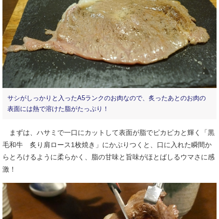
サシがしっかりと入ったA5ランクのお肉なので、炙ったあとのお肉の
表面には熱で溶けた脂がたっぷり！
まずは、ハサミで一口にカットして表面が脂でピカピカと輝く「黒
毛和牛 炙り肩ロース1枚焼き」にかぶりつくと、口に入れた瞬間か
らとろけるように柔らかく、脂の甘味と旨味がほとばしるウマさに感
激！