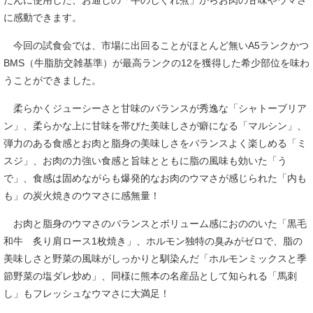
に感動できます。
今回の試食会では、市場に出回ることがほとんど無いA5ランクかつ
BMS（牛脂肪交雑基準）が最高ランクの12を獲得した希少部位を味わ
うことができました。
柔らかくジューシーさと甘味のバランスが秀逸な「シャトーブリア
ン」、柔らかな上に甘味を帯びた美味しさが癖になる「マルシン」、
弾力のある食感とお肉と脂身の美味しさをバランスよく楽しめる「ミ
スジ」、お肉の力強い食感と旨味とともに脂の風味も効いた「う
で」、食感は固めながらも爆発的なお肉のウマさが感じられた「内も
も」の炭火焼きのウマさに感無量！
お肉と脂身のウマさのバランスとボリューム感におののいた「黒毛
和牛 炙り肩ロース1枚焼き」、ホルモン独特の臭みがゼロで、脂の
美味しさと野菜の風味がしっかりと馴染んだ「ホルモンミックスと季
節野菜の塩ダレ炒め」、同様に熊本の名産品として知られる「馬刺
し」もフレッシュなウマさに大満足！