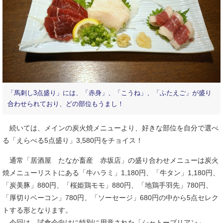
「馬刺し3点盛り」には、「赤身」、「こうね」、「ふたえご」が盛り
合わせられており、どの部位もうまし！
続いては、メインの炭火焼メニューより、好きな部位を自分で選べ
る「えらべる5点盛り」3,580円をチョイス！
通常「居酒屋 たなか畜産 赤坂店」の盛り合わせメニューは炭火
焼メニューリストにある「牛ハラミ」1,180円、「牛タン」1,180円、
「炭美豚」880円、「桜姫鶏モモ」880円、「地鶏手羽先」780円、
「厚切りベーコン」780円、「ソーセージ」680円の中から5点セレク
トする形となります。
今回は、試食会向けに特別に用意された「シャトーブリアン」、