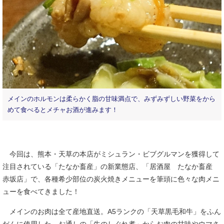
メインのホルモンは柔らかく脂の甘味満点で、みずみずしい野菜をから
めて食べるとメチャお酒が進みます！
今回は、熊本・天草の本店がミシュラン・ビブグルマンを獲得して
注目されている「たなか畜産」の新業態店、「居酒屋 たなか畜産
赤坂店」で、各種希少部位の炭火焼きメニューを筆頭に色々な肉メニ
ューを食べてきました！
メインのお肉は全て産地直送。A5ランクの「天草黒毛和牛」をふん
だんに使用した、お通しの「牛のしぐれ煮」からお肉の甘味やウマさ