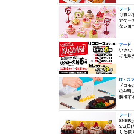
フード
可愛い
定ケー
なショ
フード
いきな
キを販
IT・ス
ドコモが
の4年
解消す
フード
SNS
3/1
り仕様