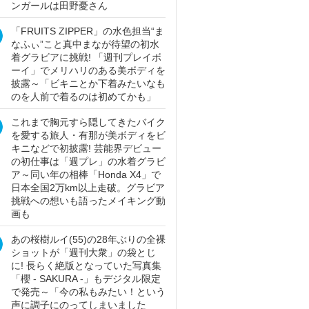
ンガールは田野憂さん
「FRUITS ZIPPER」の水色担当“ま
なふぃ”こと真中まなが待望の初水
着グラビアに挑戦! 「週刊プレイボ
ーイ」でメリハリのある美ボディを
披露～「ビキニとか下着みたいなも
のを人前で着るのは初めてかも」
これまで胸元すら隠してきたバイク
を愛する旅人・有那が美ボディをビ
キニなどで初披露! 芸能界デビュー
の初仕事は「週プレ」の水着グラビ
ア～同い年の相棒「Honda X4」で
日本全国2万km以上走破。グラビア
挑戦への想いも語ったメイキング動
画も
あの桜樹ルイ(55)の28年ぶりの全裸
ショットが「週刊大衆」の袋とじ
に! 長らく絶版となっていた写真集
「櫻 - SAKURA -」もデジタル限定
で発売～「今の私もみたい！という
声に調子にのってしまいました