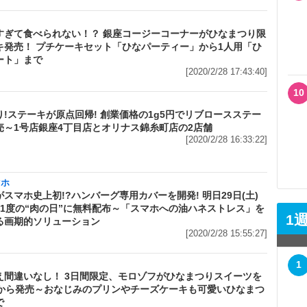
すぎて食べられない！？ 銀座コージーコーナーがひなまつり限
キ発売！ プチケーキセット「ひなパーティー」から1人用「ひ
ート」まで
[2020/2/28 17:43:40]
10
り!ステーキが原点回帰! 創業価格の1g5円でリブロースステー
売～1号店銀座4丁目店とオリナス錦糸町店の2店舗
[2020/2/28 16:33:22]
マホ
スマホ史上初!?ハンバーグ専用カバーを開発! 明日29日(土)
に1度の“肉の日”に無料配布～「スマホへの油ハネストレス」を
1
る画期的ソリューション
[2020/2/28 15:55:27]
1
映え間違いなし！ 3日間限定、モロゾフがひなまつりスイーツを
(日)から発売～おなじみのプリンやチーズケーキも可愛いひなまつ
で