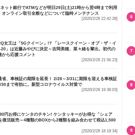
Iネット銀行でATMなどが明日29日(土)21時から翌4時まで利用
 オンライン取引全般などについて臨時メンテナンス
6
[2020/2/28 22:42:28]
メ
RQ女王は「5Gクイーン」!? 「レースクイーン・オブ・ザ・イ
19-20」は近藤みやびに決定～吉岡美穂、菜々緒を輩出。初代の
7
穂から応援コメント
[2020/2/28 21:56:23]
省、車検証の期限を延長！ 2/28～3/31に期限を迎える車検証
4/30まで有効に。新型コロナウイルス対策で
8
[2020/2/28 19:38:03]
080円お得にケンタのチキン! ケンタッキーがお得な「シェア
を復活販売～4種類のBOXから2種類を組み合わせて税込1,500
9
[2020/2/28 18:19:34]