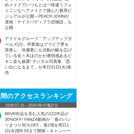
めメイクでいつもとは一味違うフェ
ミニンなヘアメイクで挑んだ着用ビ
ジュアルが公開～PEACH JOHNが
漫画「ナイスバディブラ恋物語」も
公開
アイドルグループ「アップアップガ
ールズ(2)」卒業後はグラビア界を
席巻し、俳優業にも活動の幅を広げ
ている佐々木ほのかが透明感あるビ
キニ姿も披露! デジタル写真集「思
い出になるまで」が本日31日(火)発
売
週間のアクセスランキング
2026-07-31
～
2026-08-07
集計分
8KVR作品を含む人気の222作品が
30%OFF! FANZA動画が「春のパン
ツまつり30％OFF」第2弾を明日1
日(水)朝9:59まで開催～キャンペー