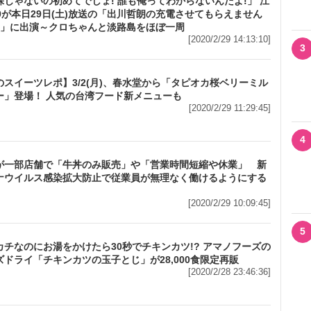
裸じゃないの初めてでしょ! 誰も俺ってわからないんだよ!」 江
50が本日29日(土)放送の「出川哲朗の充電させてもらえません
SP」に出演～クロちゃんと淡路島をほぼ一周
[2020/2/29 14:13:10]
3
のスイーツレポ】3/2(月)、春水堂から「タピオカ桜ベリーミル
ー」登場！ 人気の台湾フード新メニューも
[2020/2/29 11:29:45]
4
が一部店舗で「牛丼のみ販売」や「営業時間短縮や休業」 新
ナウイルス感染拡大防止で従業員が無理なく働けるようにする
[2020/2/29 10:09:45]
5
カチなのにお湯をかけたら30秒でチキンカツ!? アマノフーズの
ズドライ「チキンカツの玉子とじ」が28,000食限定再販
[2020/2/28 23:46:36]