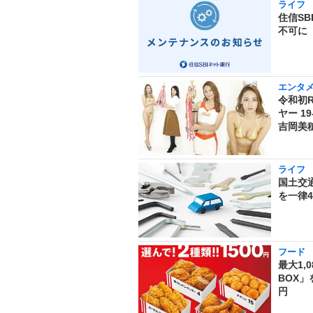
ライフ
住信SB
不可に
エンタ
令和初
ヤー 
吉岡美
ライフ
国土交通
を一律
フード
最大1,
BOX」
円