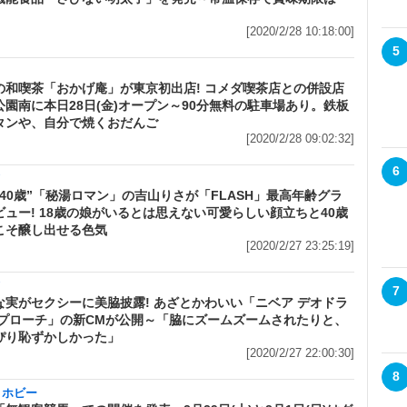
[2020/2/28 10:18:00]
5
の和喫茶「おかげ庵」が東京初出店! コメダ喫茶店との併設店
公園南に本日28日(金)オープン～90分無料の駐車場あり。鉄板
タンや、自分で焼くおだんご
[2020/2/28 09:02:32]
6
メ
の40歳”「秘湯ロマン」の吉山りさが「FLASH」最高年齢グラ
ビュー! 18歳の娘がいるとは思えない可愛らしい顔立ちと40歳
こそ醸し出せる色気
[2020/2/27 23:25:19]
メ
7
な実がセクシーに美脇披露! あざとかわいい「ニベア デオドラ
アプローチ」の新CMが公開～「脇にズームズームされたりと、
ぴり恥ずかしかった」
[2020/2/27 22:00:30]
8
・ホビー