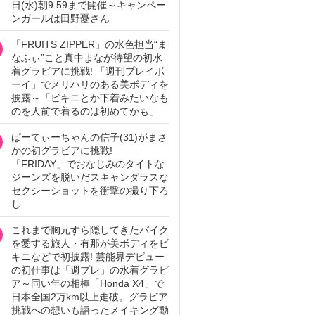
日(水)朝9:59まで開催～キャンペー
ンガールは田野憂さん
「FRUITS ZIPPER」の水色担当“ま
なふぃ”こと真中まなが待望の初水
着グラビアに挑戦! 「週刊プレイボ
ーイ」でメリハリのある美ボディを
披露～「ビキニとか下着みたいなも
のを人前で着るのは初めてかも」
ぱーてぃーちゃんの信子(31)がまさ
かの初グラビアに挑戦!
「FRIDAY」でおなじみのタイトな
ジーンズを脱いだスキャンダラスな
セクシーショットを衝撃の撮り下ろ
し
これまで胸元すら隠してきたバイク
を愛する旅人・有那が美ボディをビ
キニなどで初披露! 芸能界デビュー
の初仕事は「週プレ」の水着グラビ
ア～同い年の相棒「Honda X4」で
日本全国2万km以上走破。グラビア
挑戦への想いも語ったメイキング動