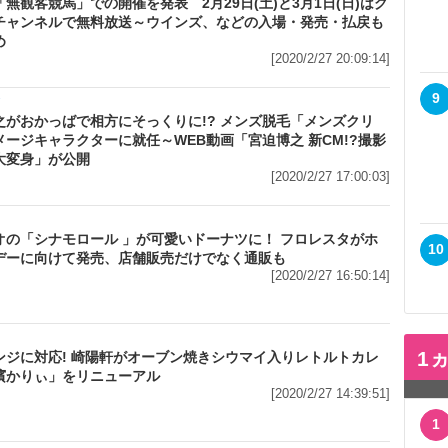
「無観客競馬」での開催を発表 2月29日(土)と3月1日(日)はグ
チャンネルで無料放送～ウインズ、などの入場・発売・払戻も
め
[2020/2/27 20:09:14]
9
メ
之がおかっばで相方にそっくりに!? メンズ脱毛「メンズクリ
メージキャラクターに就任～WEB動画「宮迫博之 新CM!?撮影
大変身」が公開
[2020/2/27 17:00:03]
オの「シナモロール 」が可愛いドーナツに！ フロレスタがホ
10
デーに向けて発売、店舗販売だけでなく通販も
[2020/2/27 16:50:14]
1
ンジに対応! 崎陽軒がオーブン焼きシウマイ入りレトルトカレ
濱かりぃ」をリニューアル
[2020/2/27 14:39:51]
1