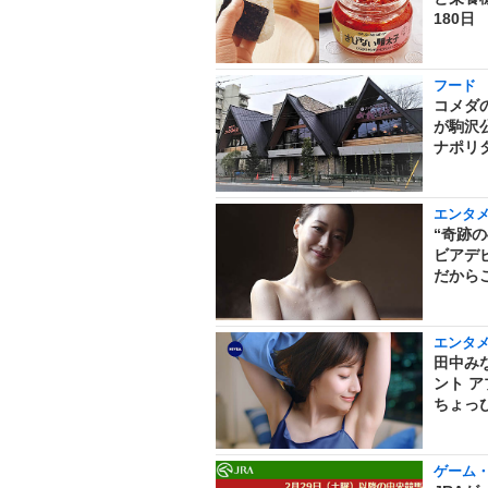
180日
フード
コメダ
が駒沢
ナポリ
エンタ
“奇跡
ビアデ
だから
エンタ
田中み
ント 
ちょっ
ゲーム