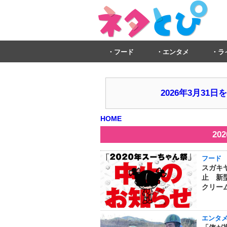
フード
エンタメ
ラ
2026年3月3
HOME
20
フード
スガキヤ
止 新
クリー
エンタ