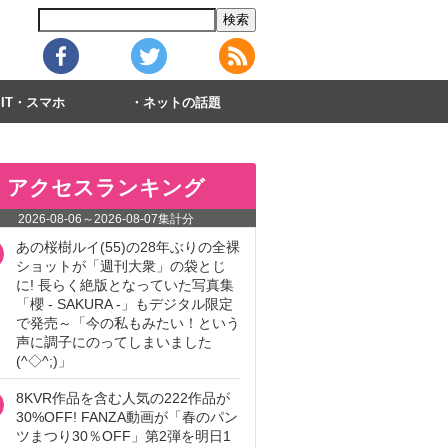
IT・スマホ
ネットの話題
アクセスランキング
2026-08-06
～
2026-08-07
集計分
あの桜樹ルイ(55)の28年ぶりの全裸
ショットが「週刊大衆」の袋とじ
に! 長らく絶版となっていた写真集
「櫻 - SAKURA -」もデジタル限定
で発売～「今の私もみたい！という
声に調子にのってしまいました
(^◇^;)」
8KVR作品を含む人気の222作品が
30%OFF! FANZA動画が「春のパン
ツまつり30％OFF」第2弾を明日1