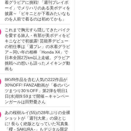
着グラビアに挑戦! 「週刊プレイボ
ーイ」でメリハリのある美ボディを
披露～「ビキニとか下着みたいなも
のを人前で着るのは初めてかも」
これまで胸元すら隠してきたバイク
を愛する旅人・有那が美ボディをビ
キニなどで初披露! 芸能界デビュー
の初仕事は「週プレ」の水着グラビ
ア～同い年の相棒「Honda X4」で
日本全国2万km以上走破。グラビア
挑戦への想いも語ったメイキング動
画も
8KVR作品を含む人気の222作品が
30%OFF! FANZA動画が「春のパン
ツまつり30％OFF」第2弾を明日1
日(水)朝9:59まで開催～キャンペー
ンガールは田野憂さん
あの桜樹ルイ(55)の28年ぶりの全裸
ショットが「週刊大衆」の袋とじ
に! 長らく絶版となっていた写真集
「櫻 - SAKURA -」もデジタル限定