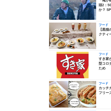
「俺が
頭2：
か？ 
フード
【黒猫
クティ
フード
すき家
型コロ
ため
フード
カッチ
フリー