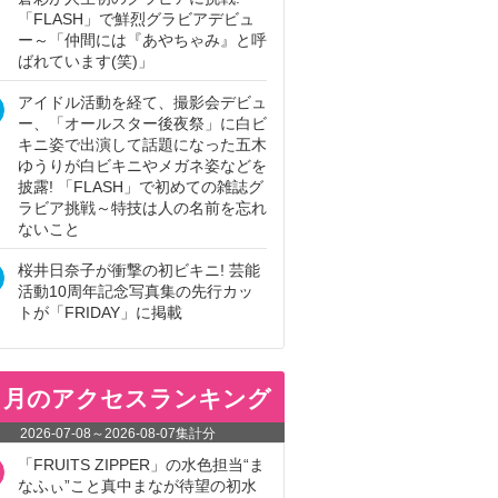
「FLASH」で鮮烈グラビアデビュ
ー～「仲間には『あやちゃみ』と呼
ばれています(笑)」
アイドル活動を経て、撮影会デビュ
ー、「オールスター後夜祭」に白ビ
キニ姿で出演して話題になった五木
ゆうりが白ビキニやメガネ姿などを
披露! 「FLASH」で初めての雑誌グ
ラビア挑戦～特技は人の名前を忘れ
ないこと
桜井日奈子が衝撃の初ビキニ! 芸能
活動10周年記念写真集の先行カッ
トが「FRIDAY」に掲載
ヵ月のアクセスランキング
2026-07-08
～
2026-08-07
集計分
「FRUITS ZIPPER」の水色担当“ま
なふぃ”こと真中まなが待望の初水