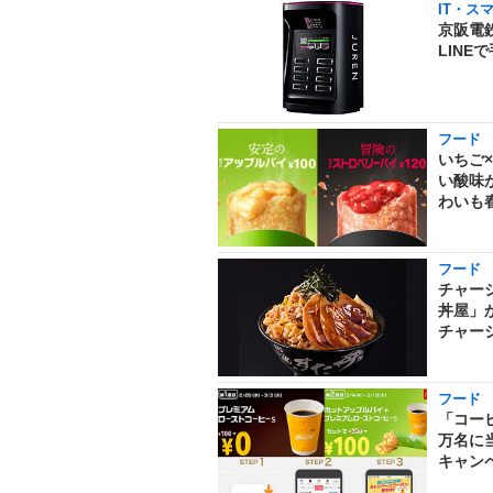
IT・ス
京阪電
LIN
フード
いちご
い酸味
わいも
フード
チャー
丼屋」
チャー
フード
「コー
万名に当
キャン