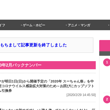
イフ
ゲーム・ホビー
アニメ・マンガ
1日をもちまして記事更新を終了しました
1
20年2月
バックナンバー
が明日1日(日)から開催予定の「2020年 スーちゃん祭」を中
型コロナウイルス感染拡大対策のため～お詫びにカップソフト
ム引換券
[2020/2/29 14:45:50]
2
メ