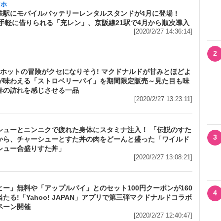
マホ
鉄駅にモバイルバッテリーレンタルスタンドが4月に登場！
Eで手軽に借りられる「充レン」、京阪線21駅で4月から順次導入
[2020/2/27 14:36:14]
2
×ホットの冒険がクセになりそう! マクドナルドが甘みとほどよ
が味わえる「ストロベリーパイ」を期間限定販売～見た目も味
春の訪れを感じさせる一品
[2020/2/27 13:23:11]
シューとニンニクで疲れた身体にスタミナ注入！ 「伝説のすた
3
から、チャーシューとすた丼の肉をどーんと盛った「ワイルド
シュー合盛りすた丼」
[2020/2/27 13:08:21]
ヒー」無料や「アップルパイ」とのセット100円クーポンが160
4
たる!「Yahoo! JAPAN」アプリで第三弾マクドナルドコラボ
ペーン開催
[2020/2/27 12:40:47]