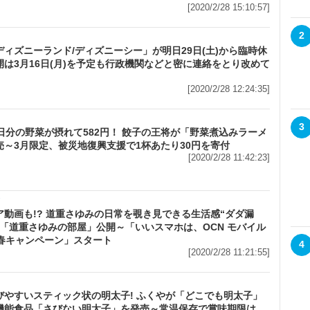
[2020/2/28 15:10:57]
2
ディズニーランド/ディズニーシー」が明日29日(土)から臨時休
開は3月16日(月)を予定も行政機関などと密に連絡をとり改めて
[2020/2/28 12:24:35]
3
1日分の野菜が摂れて582円！ 餃子の王将が「野菜煮込みラーメ
売～3月限定、被災地復興支援で1杯あたり30円を寄付
[2020/2/28 11:42:23]
メ
ア動画も!? 道重さゆみの日常を覗き見できる生活感“ダダ漏
画「道重さゆみの部屋」公開～「いいスマホは、OCN モバイル
。春キャンペーン」スタート
4
[2020/2/28 11:21:55]
びやすいスティック状の明太子! ふくやが「どこでも明太子」
機能食品「さびない明太子」を発売～常温保存で賞味期限は