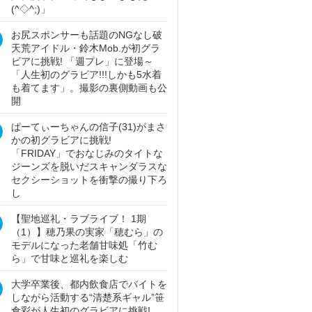
(^◇^;)」
お尻スポンサーも話題のNGなし破
天荒アイドル・鈴木Mob.が初グラ
ビアに挑戦! 「週プレ」に登場～
「人生初のグラビア!!!しかも5水着
も着てます」。撮影の裏側動画も公
開
ぱーてぃーちゃんの信子(31)がまさ
かの初グラビアに挑戦!
「FRIDAY」でおなじみのタイトな
ジーンズを脱いだスキャンダラスな
セクシーショットを衝撃の撮り下ろ
し
【聖地巡礼・ラブライブ！ 1期
（1）】穂乃果の実家「穂むら」の
モデルになった老舗甘味処「竹む
ら」で甘味と巡礼を楽しむ
大学卒業後、都内飲食店でバイトを
しながら活動する“清楚系ギャル”笹
倉彩が人生初のグラビアに挑戦!