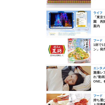
ライフ
「東京
園 再
案内
フード
1杯で
ン」発
エンタ
激撮レ
れ”動
ONE
フード
持ち運
と栄養