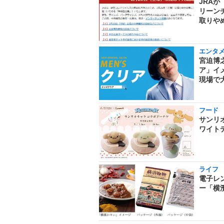
JRAが
リーン
取りや
エンタ
宮迫博
ア」イ
現場で
フード
サンリ
ワイト
ライフ
電子レ
ー「横