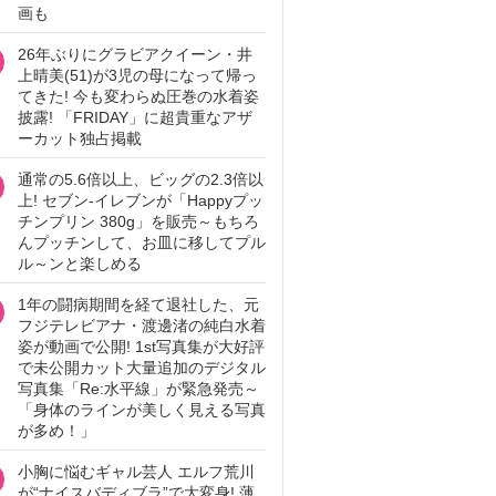
画も
26年ぶりにグラビアクイーン・井
上晴美(51)が3児の母になって帰っ
てきた! 今も変わらぬ圧巻の水着姿
披露! 「FRIDAY」に超貴重なアザ
ーカット独占掲載
通常の5.6倍以上、ビッグの2.3倍以
上! セブン‐イレブンが「Happyプッ
チンプリン 380g」を販売～もちろ
んプッチンして、お皿に移してプル
ル～ンと楽しめる
1年の闘病期間を経て退社した、元
フジテレビアナ・渡邊渚の純白水着
姿が動画で公開! 1st写真集が大好評
で未公開カット大量追加のデジタル
写真集「Re:水平線」が緊急発売～
「身体のラインが美しく見える写真
が多め！」
小胸に悩むギャル芸人 エルフ荒川
が“ナイスバディブラ”で大変身! 薄